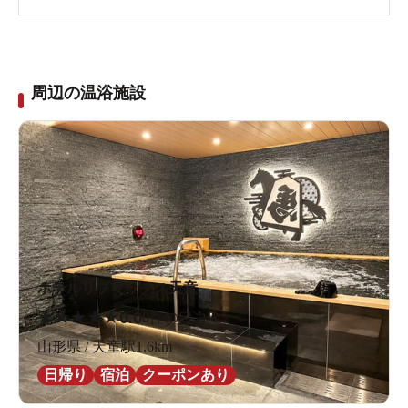
周辺の温浴施設
ホテルリブマックス天童
★
★
★
★
★
0.0
0件の口コミ
山形県 / 天童駅1.6km
日帰り
宿泊
クーポンあり