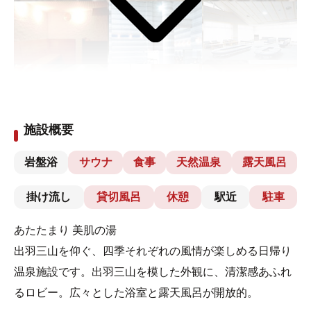
施設概要
岩盤浴
サウナ
食事
天然温泉
露天風呂
掛け流し
貸切風呂
休憩
駅近
駐車
あたたまり 美肌の湯
出羽三山を仰ぐ、四季それぞれの風情が楽しめる日帰り
温泉施設です。出羽三山を模した外観に、清潔感あふれ
るロビー。広々とした浴室と露天風呂が開放的。