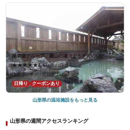
極楽湯グループ 鷹山の湯（ようざんのゆ）
★
★
★
★
★
4.4
41件の口コミ
山形県 / 米沢 / 置賜駅2.6km
日帰り
クーポンあり
山形県の
温浴施設をもっと見る
山形県の週間アクセスランキング