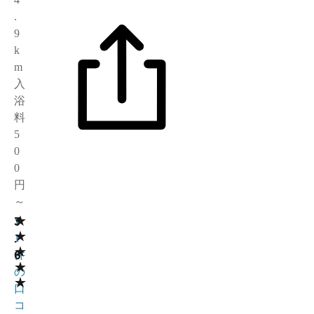
.
9
k
m
入
浴
料
5
0
0
円
～
★
3
1
★
.
1
★
6
件
★
の
★
口
コ