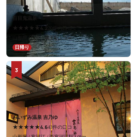
百目鬼温泉
★
★
★
★
★
4.2
20件の口コミ
山形県 / 山形 / 蔵王駅3.1km
日帰り
3
みいずみ温泉 吉乃ゆ
★
★
★
★
★
4.6
43件の口コミ
山形県 / 寒河江 / 西寒河江駅3.0km