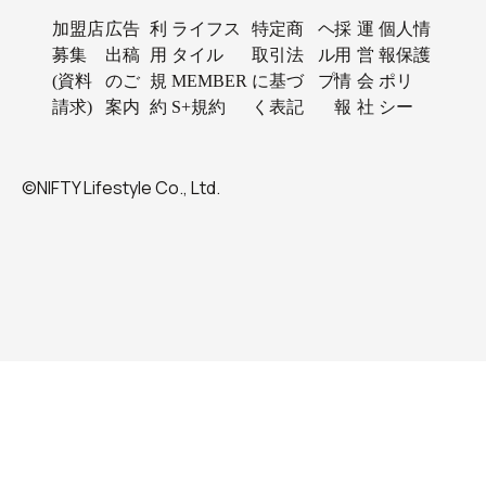
加盟店
広告
利
ライフス
特定商
ヘ
採
運
個人情
募集
出稿
用
タイル
取引法
ル
用
営
報保護
(資料
のご
規
MEMBER
に基づ
プ
情
会
ポリ
請求)
案内
約
S+規約
く表記
報
社
シー
©NIFTY Lifestyle Co., Ltd.