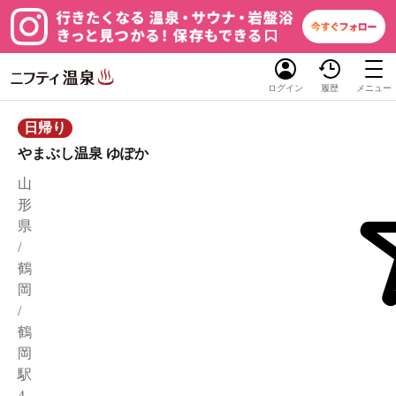
ログイン
履歴
メニュー
日帰り
やまぶし温泉 ゆぽか
山
形
県
/
鶴
岡
/
鶴
岡
駅
4