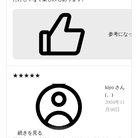
参考になった
★
★
★
★
★
kiyo
さん
(
、
)
2004年11
月08日
続きを見る