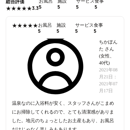
お風呂
施設
サービス
食事
総合評価
5
5
5
5
3.3
★
★
★
★
★
★
★
★
★
★
お風呂
施設
サービス
食事
5
5
5
5
ちかぽん
た
さん
(
女性
、
40代
)
2021年08
月21日
：
2021年07
月17日
温泉なのに入浴料が安く、スタッフさんがこまめ
にお掃除してくれるので、とても清潔感がありま
した。地元のちょっとしたお土産もあり、お風呂
だけじゃなく楽しみもあります。