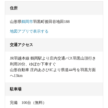
住所
山形県
鶴岡市
羽黒町後田谷地田188
地図アプリで表示する
交通アクセス
JR羽越本線 鶴岡駅より庄内交通バス羽黒山頂行き
利用20分、ゆぽか下車すぐ
山形自動車 庄内あさひICより県道44号を羽黒方面
へ13km
駐車場
完備 100台（無料）