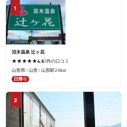
1
沼木温泉 辻ヶ花
★
★
★
★
★
4.6
5件の口コミ
山形県 / 山形 / 山形駅2.6km
日帰り
2