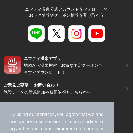
ニフティ温泉公式アカウントをフォローして
おトク情報やクーポン情報を受け取ろう
ニフティ温泉アプリ
地図から温泉検索！お得な限定クーポンも！
今すぐダウンロード！
ご意見ご要望 ・お問い合わせ
施設データの新規追加や修正依頼もこちらから
スマートフォン
/
PC
加盟店募集（資料請求）
広告出稿のご案内
By using our services, you agree that we and
our
partners
use cookies to improve advertisi
利用規約
ライフスタイルMEMBERS+規約
ng and enhance your experience on our servi
特定商取引法に基づく表記
ヘルプ
採用情報