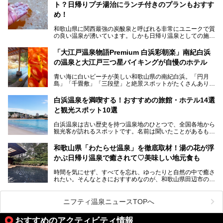
ト？日帰りプチ湯治にランチ付きのプランもおすす
6ヵ所のお風呂のうち5ヵ所までは日帰り入浴も可。可愛ら
め！
しいカメさんの形の送迎船「浦島丸」に乗っていざ、温泉の
湧く竜宮城へ！
和歌山県に関西最強の炭酸泉と呼ばれる非常にユニークで質
の良い温泉が湧いています。しかも日帰り温泉としての施設
───
が整っていて、宿泊までできるんです。名前は「花山温泉
提供元：那智勝浦町【PR】
薬師の湯」。朝一番のお風呂にはパリパリシャリシャリと膜
「大江戸温泉物語Premium 白浜彩朝楽」南紀白浜
この記事は那智勝浦町のPR記事です。
が張って、それを砕きながら入浴できるとか！
の温泉と大江戸三つ星バイキングが自慢のホテル
そんな驚きの「花山温泉」を取材してきました。釜飯などラ
青い海に白いビーチが美しい和歌山県の南紀白浜。「円月
ンチに人気のお食事処メニューも紹介しちゃいます！
島」「千畳敷」「三段壁」と絶景スポットがたくさんありま
す。もちろんいい温泉もたっぷり湧いていて、日本書紀に登
場する歴史の古さから日本三古湯の一つにも。
白浜温泉を満喫する！おすすめの旅館・ホテル14選
と観光スポット10選
そんな「南紀白浜温泉」の「大江戸温泉物語Premium 白浜
彩朝楽」で2025年9月から人気の「大江戸三つ星バイキン
白浜温泉は古い歴史を持つ温泉地のひとつで、全国各地から
グ」がスタートしました。温泉＆バイキング＆レジャースポ
観光客が訪れるスポットです。名前は聞いたことがあるもの
ットとしてのこのホテルの魅力をたっぷり体験してきたので
の、何県にある温泉地なのか、どのような泉質の温泉なの
早速紹介します！
か、実は知らない方も多いのではないでしょうか。
和歌山県「わたらせ温泉」を徹底取材！湯の花が浮
───
かぶ日帰り温泉で癒されて♡美味しい地元食も
そこで今回は、白浜温泉ビギナー向けの基本情報をご紹介し
提供元：大江戸温泉物語ホテルズ＆リゾーツ株式会社【P
ながら、おすすめの旅館・ホテルをお届けします。また、白
R】
時間を気にせず、すべてを忘れ、ゆったりと自然の中で癒さ
浜温泉を訪れるなら外せない観光スポットも合わせてご紹介
この記事は大江戸温泉物語Premium 白浜彩朝楽のPR記事で
れたい。そんなときにおすすめなのが、和歌山県田辺市の
します。
す。
「わたらせ温泉」です。現地にたどり着くまでの間も、道中
の豊かな山々を眺めながら、どんどん期待が膨らみますよ。
ニフティ温泉ニュースTOPへ
「わたらせ温泉」では、温泉に入れるだけではなく、地元の
特産品を使った食事をいただける「露天食堂」でお腹も満た
おすすめのアクティビティ情報
すことができます。ぜひチェックしてくださいね。