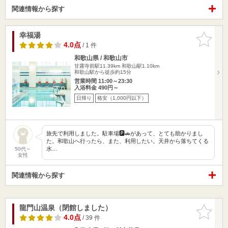
関連情報から探す
幸福湯
お気に入
りに追加
4.0点
/ 1 件
和歌山県 / 和歌山市
甘露寺前駅11.39km
和歌山駅1.10km
和歌山駅から徒歩約15分
営業時間 11:00～23:30
入浴料金 490円～
日帰り
格安（1,000円以下）
旅先で利用しました。駐車場🅿️🚗があって、とても助かりまし
た。和歌山へ行ったら、また、利用したい。天井から落ちてくる
水…
50代～
女性
関連情報から探す
龍門山温泉（閉館しました）
お気に入
りに追加
4.0点
/ 39 件