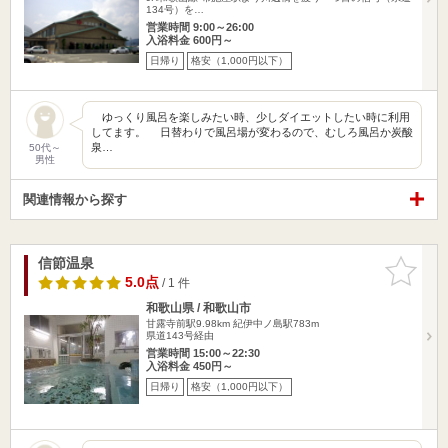
134号）を…
営業時間 9:00～26:00
入浴料金 600円～
日帰り
格安（1,000円以下）
ゆっくり風呂を楽しみたい時、少しダイエットしたい時に利用
してます。 日替わりで風呂場が変わるので、むしろ風呂か炭酸
泉…
50代～
男性
関連情報から探す
信節温泉
お気に入
りに追加
5.0点
/ 1 件
和歌山県 / 和歌山市
甘露寺前駅9.98km
紀伊中ノ島駅783m
県道143号経由
営業時間 15:00～22:30
入浴料金 450円～
日帰り
格安（1,000円以下）