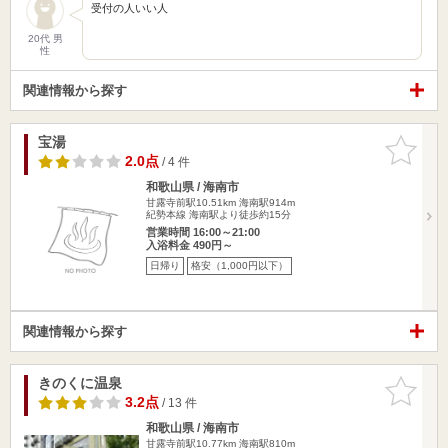
受付の人いい人
20代 男
性
関連情報から探す
宝湯
お気に入
りに追加
2.0点
/ 4 件
和歌山県 / 海南市
甘露寺前駅10.51km
海南駅914m
紀勢本線 海南駅より徒歩約15分
営業時間 16:00～21:00
入浴料金 490円～
日帰り
格安（1,000円以下）
関連情報から探す
きのくに温泉
お気に入
りに追加
3.2点
/ 13 件
和歌山県 / 海南市
甘露寺前駅10.77km
海南駅810m