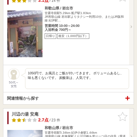
3.1点
/ 14 件
和歌山県 / 岩出市
甘露寺前駅5.29km
船戸駅1.83km
JR和歌山線 岩出駅よりタクシー利用10分、またはJR阪和
線 紀伊駅…
営業時間 10:00～24:00
入浴料金 700円～
日帰り
格安（1,000円以下）
1050円で、お風呂とご飯が付いてきます。 ボリュームあるし、
味も悪くないです。 炭酸泉は、人気です。
50代～
女性
関連情報から探す
川辺の湯 安庵
お気に入
りに追加
2.7点
/ 23 件
和歌山県 / 岩出市
甘露寺前駅5.34km
紀伊小倉駅1.44km
JR和歌山線 布施屋駅より川辺橋を渡り一つ目の信号（県道