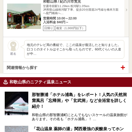
和歌山県 / 紀の川市荒見
甘露寺前駅11.29km
粉河駅1.05km
JR和歌山線粉河駅下車、徒歩20分国道24号線を橋本方面
へ龍門橋南へ…
営業時間 10:00～22:00
入浴料金 840円～
日帰り
格安（1,000円以下）
地元のテレビ局の番組で、ここの温泉が復活したと知りました。
口コミのタイトルはそこから取ったものです。60代ぐらいの人達
が中…
匿名
関連情報から探す
和歌山県のニフティ温泉ニュース
那智勝浦「ホテル浦島」をレポート！人気の天然洞
窟風呂「忘帰洞」や「玄武洞」など全浴室を詳しく
紹介！
和歌山県の那智勝浦町にとんでもないスケールの温泉旅館が
あります。その名も「ホテル浦島」！
4つの館に6ヵ所のお風呂、うち2ヵ所は巨大な天然洞窟温
泉。日本一長いエスカレーターで「本館」と「山上館」を結
「花山温泉 薬師の湯」関西最強の炭酸泉ってホン
び、海を一望する絶景も。