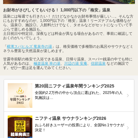
お財布がさびしくてもいける！ 1,000円以下の「格安」温泉
温泉には毎週でも行きたい！ だけどなかなかお財布事情が厳しい…。そんな方
にもおすすめなのが、1,000円以下の「格安」温泉！リーズナブルな価格なが
ら、温泉◎、施設◎。入館料だけでなく、タオルなどがセットになっていて手
ぶらで楽しめる施設も。
土日祝日や特定日、深夜などは料金が異なる場合があるので、事前に確認して
おくのがいいでしょう。
「
横濱スパヒルズ 竜泉寺の湯
」は、格安価格で多種類のお風呂やサウナなどミ
ネラル豊富な天然温泉が楽しめます。
甘露寺前駅の格安で入浴できる温泉、日帰り温泉、スーパー銭湯の中でも特に
人気があるのは、
極楽温泉 幸の湯
、
川辺の湯 安庵
、
信節温泉
などの施設で
す。ぜひ一度は足を運んでみてください。
第20回ニフティ温泉年間ランキング2025
全国約2.2万件の中から頂点に選ばれた、2025年の人
気施設は…
ニフティ温泉 サウナランキング2026
おふろ好きユーザーの投票により、全国No.1サウナが
決定！