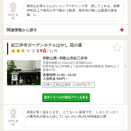
親切なお母ちゃんがシャンプーやリンス等 貸してくれる。創業
45年以上で地元の方で賑わう銭湯。海水浴の後には最高の湯加
減。レ…
40代 女
性
関連情報から探す
紀三井寺ガーデンホテルはやし 花の湯
お気に入
りに追加
2.9点
/ 11 件
和歌山県 / 和歌山市紀三井寺
甘露寺前駅11.01km
紀三井寺駅312m
紀勢本線 紀三井寺駅より徒歩8分阪和自動車道 海南ICより
国道42号…
営業時間 11:00～22:00
入浴料金 900円～
日帰り
宿泊
格安（1,000円以下）
楽天トラベルの宿泊プランを見る
泉質が良く温まります。 とてもいい温泉です。 しかしロッカー
の番号札が誰も入浴していないのに49,29,44等縁起の悪…
30代 女
性