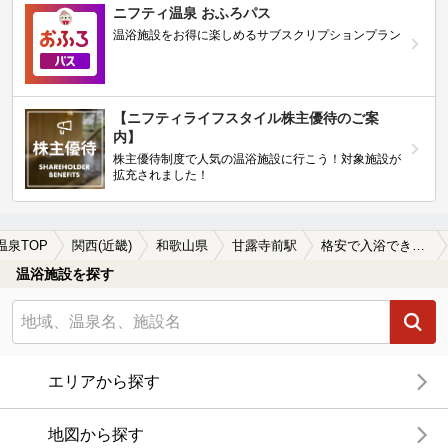
ニフティ温泉 おふろパス
温浴施設をお得に楽しめるサブスクリプションプラン
【ニフティライフスタイル株主優待のご案
内】
株主優待制度で人気の温浴施設に行こう！対象施設が
拡充されました！
温泉TOP
関西(近畿)
和歌山県
甘露寺前駅
格安で入浴できる甘露寺前駅近くの温泉、日帰り温泉、スーパー銭湯おすすめ
温浴施設を探す
エリアから探す
地図から探す