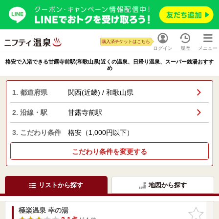
購入済チケットはこちら
ログイン
履歴
メニュー
格安で入浴できる甘露寺前駅(和歌山県)近くの温泉、日帰り温泉、スーパー銭湯おすす
め
1. 都道府県
関西(近畿) / 和歌山県
2. 沿線・駅
甘露寺前駅
3. こだわり条件
格安（1,000円以下）
こだわり条件を変更する
リストから探す
地図から探す
極楽温泉 幸の湯
お気に入
りに追加