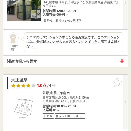
JR紀勢本線 海南駅より徒歩15分阪和自動車道 海南東ICよ
り国道3…
営業時間 12:00～22:00
入浴料金 900円～
日帰り
格安（1,000円以下）
シニア向けマンションの中となる温浴施設です。このマンション
には、60歳以上の人が入居出来るとのことでした。浴室は２階と
なっ…
～10代
男性
関連情報から探す
大正温泉
お気に入
りに追加
4.0点
/ 4 件
和歌山県 / 海南市
甘露寺前駅10.99km
黒江駅1.45km
紀勢本線 黒江駅より徒歩約20分
営業時間 16:00～20:00
入浴料金 ～
日帰り
格安（1,000円以下）