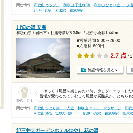
関連情報
和歌山 カップル
和歌山 子連れOK
和歌山 ひとり旅・一人
紀伊小倉駅
岩出駅
布施屋駅
川辺の湯 安庵
和歌山県 / 岩出市 /
甘露寺前駅5.34km
/
紀伊小倉駅1.44km
■営業時間 9:00～26:00
■入浴料 600円～
2.7 点
/ 
施設情報を見る
ゆっくり風呂を楽しみたい時、少しダイエットした
呂場が変わるので、むしろ風呂か炭酸泉か、どちらも
50代～ 男性
関連情報
和歌山 ひとり旅・一人旅
和歌山 エステ・マッサージ
和歌
和歌山 格安（1,000円以下）
紀伊小倉駅
布施屋駅
船戸
紀三井寺ガーデンホテルはやし 花の湯