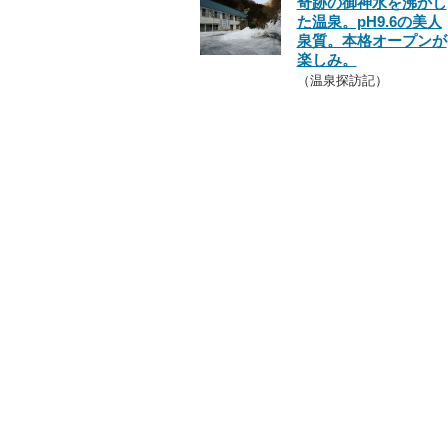
奇跡の御神水を沸かし
た温泉。pH9.6の美人
泉質。本格オープンが
楽しみ。
（温泉探訪記）