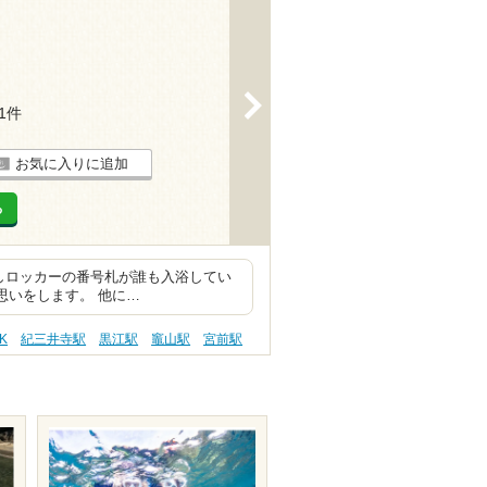
>
11件
お気に入りに追加
る
しロッカーの番号札が誰も入浴してい
な思いをします。 他に…
K
紀三井寺駅
黒江駅
竈山駅
宮前駅