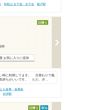
旅
和歌山 女子旅・女子会
船戸駅
日帰り
>
23件
お気に入りに追加
い時に利用してます。 日替わりで風
気持ちがいいです。 ただ、夕…
山 お食事・食事処
駅
紀伊駅
日帰り
宿泊