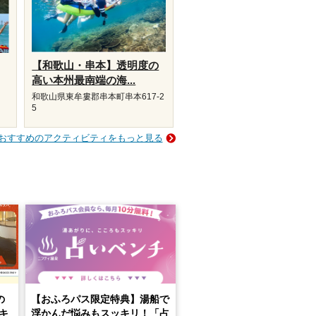
【和歌山・串本】透明度の
高い本州最南端の海...
和歌山県東牟婁郡串本町串本617-2
5
おすすめのアクティビティをもっと見る
の
【おふろパス限定特典】湯船で
キ
浮かんだ悩みもスッキリ！「占