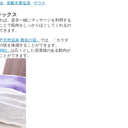
会
炭酸水素塩泉
サウナ
ニフティ温泉の「占いベンチ」
ラックス
は、そんなあなたの心のつぶや
れば、是非一緒にマッサージを利用する
きをプロの占い師に相談するこ
ことで筋肉をしっかりほぐしてくれるの
とができるサービスです。
できます。
戸天然温泉 雅楽の湯」
では、「カラダ
の技を体感することができます。
おふろパス会員様なら、この特
RBS」
は広々とした清潔感のある館内が
別なひとときを「毎月10分無
ことができます。
料」でご利用いただけます。
お湯で体がほぐれたら、次は占
い師さんとお話しして、心もほ
ぐしてみませんか？