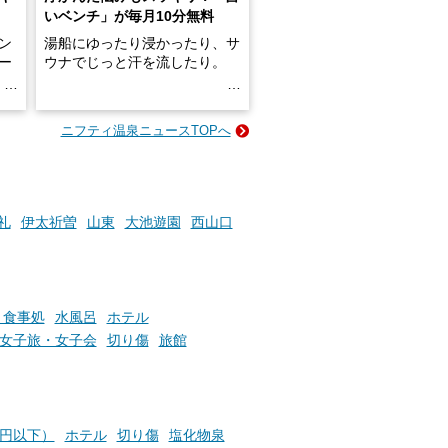
いベンチ」が毎月10分無料
ン
湯船にゆったり浸かったり、サ
ロー
ウナでじっと汗を流したり。
る
名
e-
ニフティ温泉ニュースTOPへ
い
そんな「一人でぼんやり過ごす
時間」、ふだん後回しにしてい
た「これからのこと」や「ちょ
っとした悩み」が、頭に浮かん
でくることはありませんか？
礼
伊太祈曽
山東
大池遊園
西山口
お風呂でリラックスしているか
らこそ向き合える、大切な自分
・食事処
水風呂
ホテル
の本音。
女子旅・女子会
切り傷
旅館
そんな心のつぶやきを、湯あが
りの温まった心のまま相談でき
たら素敵ですよね。
0円以下）
ホテル
切り傷
塩化物泉