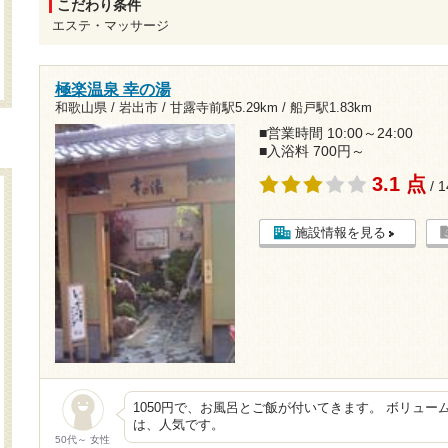
こだわり条件
エステ・マッサージ
極楽温泉 幸の湯
和歌山県 / 岩出市 /
甘露寺前駅5.29km
/
船戸駅1.83km
■営業時間 10:00～24:00
■入浴料 700円～
3.1 点
/ 
施設情報を見る
1050円で、お風呂とご飯が付いてきます。 ボリュー
は、人気です。
50代～ 女性