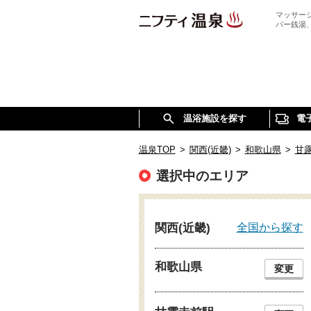
マッサー
パー銭湯
温浴施設を探す
電
温泉TOP
>
関西(近畿)
>
和歌山県
>
甘
選択中のエリア
全国から探す
関西(近畿)
和歌山県
変更