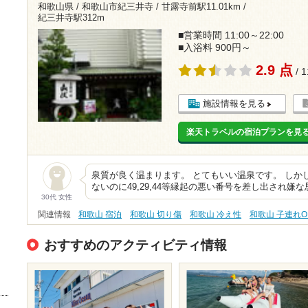
和歌山県 / 和歌山市紀三井寺 /
甘露寺前駅11.01km
/
紀三井寺駅312m
■営業時間 11:00～22:00
■入浴料 900円～
2.9 点
/ 
施設情報を見る
楽天トラベルの宿泊プランを見
泉質が良く温まります。 とてもいい温泉です。 しか
ないのに49,29,44等縁起の悪い番号を差し出され嫌
30代 女性
関連情報
和歌山 宿泊
和歌山 切り傷
和歌山 冷え性
和歌山 子連れO
おすすめのアクティビティ情報