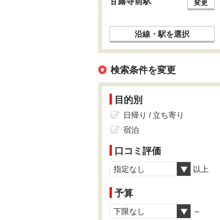
甘露寺前駅
変更
沿線・駅を選択
検索条件を変更
目的別
日帰り / 立ち寄り
宿泊
口コミ評価
指定なし
以上
予算
下限なし
～