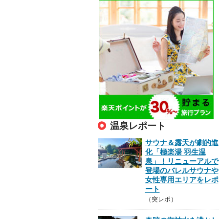
温泉レポート
サウナ＆露天が劇的進
化「極楽湯 羽生温
泉」！リニューアルで
登場のバレルサウナや
女性専用エリアをレポ
ート
（突レポ）