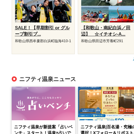
SALE！【早期割引 or グル
【和歌山・南紀白浜／田
ープ割引プ...
辺】 ☆イチオシ-A...
和歌山県西牟婁郡白浜町臨海410-1
和歌山県田辺市芳養町291
ニフティ温泉ニュース
ニフティ温泉が新提案「占いベ
ニフティ温泉|百名湯・究極
ンチ」スタート！温泉×占いで
選択！Xフォロー＆リポスト