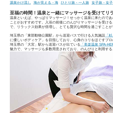
源泉かけ流し
海が見える・海
ひとり旅・一人旅
女子旅・女子
至福の時間！温泉と一緒にマッサージを受けてリ
温泉といえば、やっぱりマッサージ！せっかく温泉に来たのであ
ことがおすすめです。入浴の前後にのんびりマッサージを受ける
で、リラックス効果が倍増し、とても贅沢な時間を過ごすことが
埼玉県の「東部動物公園駅」から送迎バスで行ける人気施設
「杉
に優しいボディケア」を目指しており、心身のコリをほぐすプロ
埼玉県の「大宮」駅から送迎バスが出ている
「美楽温泉 SPA-HE
魅力で、マッサージも多数用意されており、のんびりと利用する