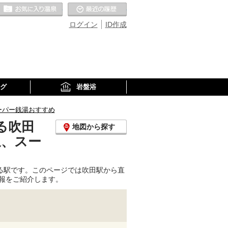
お気に入りの温泉
最近の履歴
ログイン
ID作成
グ
岩盤浴
ーパー銭湯おすすめ
る吹田
地図から探す
泉、スー
る駅です。このページでは吹田駅から直
報をご紹介します。