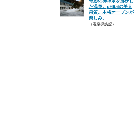
奇跡の御神水を沸かし
た温泉。pH9.6の美人
泉質。本格オープンが
楽しみ。
（温泉探訪記）