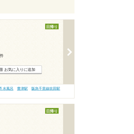
日帰り
>
8件
お気に入りに追加
摂 水風呂
豊津駅
阪急千里線吹田駅
日帰り