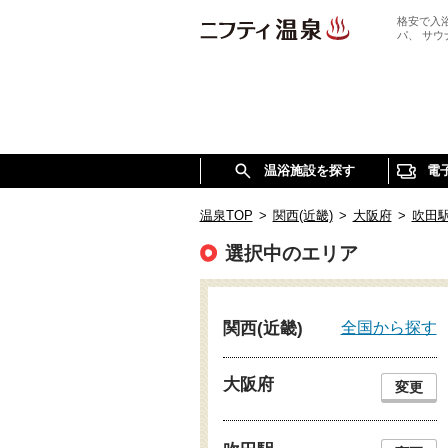
格安で入
パ、 サ
温浴施設を探す
電
温泉TOP
>
関西(近畿)
>
大阪府
>
吹田
選択中のエリア
全国から探す
関西(近畿)
大阪府
変更