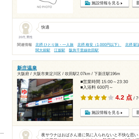
施設情報を見る
快適
20代 男性
関連情報
北摂 ひとり旅・一人旅
北摂 格安（1,000円以下）
北摂 駅
関大前駅
江坂駅
阪急千里線吹田駅
新庄温泉
大阪府 / 大阪市東淀川区 /
吹田駅2.07km
/
下新庄駅196m
■営業時間 15:00～23:30
■入浴料 600円～
4.2 点
/ 
施設情報を見る
夜サウナはおばさん達に気に入られないと不快な思い