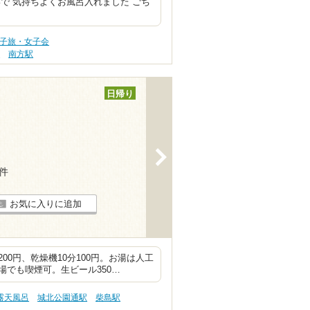
で 気持ちよくお風呂入れました ごち
女子旅・女子会
駅
南方駅
日帰り
>
7件
お気に入りに追加
0円、乾燥機10分100円。お湯は人工
でも喫煙可。生ビール350…
露天風呂
城北公園通駅
柴島駅