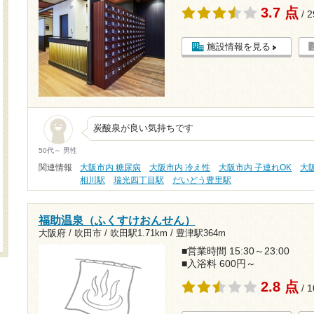
3.7 点
/ 
施設情報を見る
炭酸泉が良い気持ちです
50代～ 男性
関連情報
大阪市内 糖尿病
大阪市内 冷え性
大阪市内 子連れOK
大阪
相川駅
瑞光四丁目駅
だいどう豊里駅
福助温泉（ふくすけおんせん）
大阪府 / 吹田市 /
吹田駅1.71km
/
豊津駅364m
■営業時間 15:30～23:00
■入浴料 600円～
2.8 点
/ 