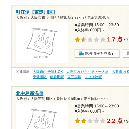
引江湯【東淀川区】
大阪府 / 大阪市東淀川区 /
吹田駅2.77km
/
東淀川駅487m
■営業時間 15:00～23:30
■入浴料 600円～
1.7 点
/ 
施設情報を見る
関連情報
大阪市内 子連れOK
大阪市内 ひとり旅・一人旅
大阪市内 格
東淀川駅
南吹田駅
東三国駅
ＪＲ淡路駅
北中島新温泉
大阪府 / 大阪市淀川区 /
吹田駅3.58km
/
東三国駅260m
■営業時間 15:00～23:00
■入浴料 600円～
2.2 点
/ 