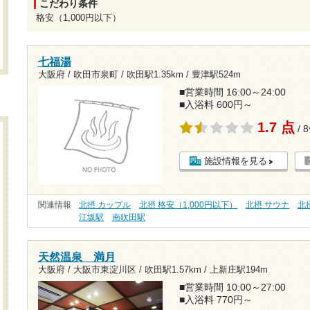
こだわり条件
格安（1,000円以下）
七福湯
大阪府 / 吹田市泉町 /
吹田駅1.35km
/
豊津駅524m
■営業時間 16:00～24:00
■入浴料 600円～
1.7 点
/ 
施設情報を見る
関連情報
北摂 カップル
北摂 格安（1,000円以下）
北摂 サウナ
北
江坂駅
南吹田駅
天然温泉 満月
大阪府 / 大阪市東淀川区 /
吹田駅1.57km
/
上新庄駅194m
■営業時間 10:00～27:00
■入浴料 770円～