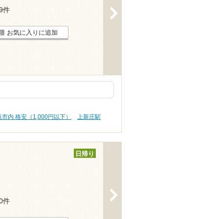
29件
>
お気に入りに追加
市内 格安（1,000円以下）
上新庄駅
日帰り
>
10件