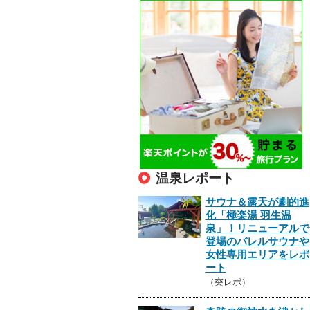
温泉レポート
サウナ＆露天が劇的進
化「極楽湯 羽生温
泉」！リニューアルで
登場のバレルサウナや
女性専用エリアをレポ
ート
（突レポ）