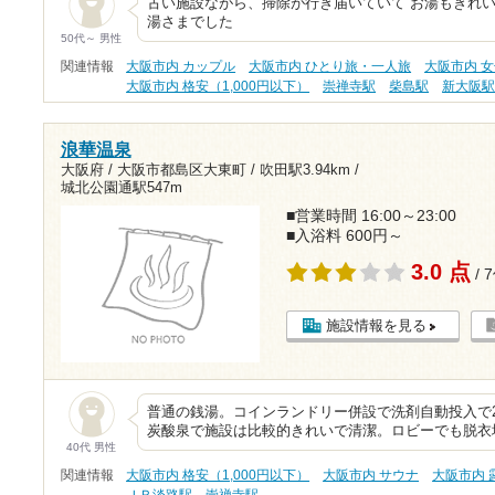
古い施設ながら、掃除が行き届いていて お湯もきれい
湯さまでした
50代～ 男性
関連情報
大阪市内 カップル
大阪市内 ひとり旅・一人旅
大阪市内 
大阪市内 格安（1,000円以下）
崇禅寺駅
柴島駅
新大阪
浪華温泉
大阪府 / 大阪市都島区大東町 /
吹田駅3.94km
/
城北公園通駅547m
■営業時間 16:00～23:00
■入浴料 600円～
3.0 点
/ 
施設情報を見る
普通の銭湯。コインランドリー併設で洗剤自動投入で20
炭酸泉で施設は比較的きれいで清潔。ロビーでも脱衣場
40代 男性
関連情報
大阪市内 格安（1,000円以下）
大阪市内 サウナ
大阪市内 
ＪＲ淡路駅
崇禅寺駅