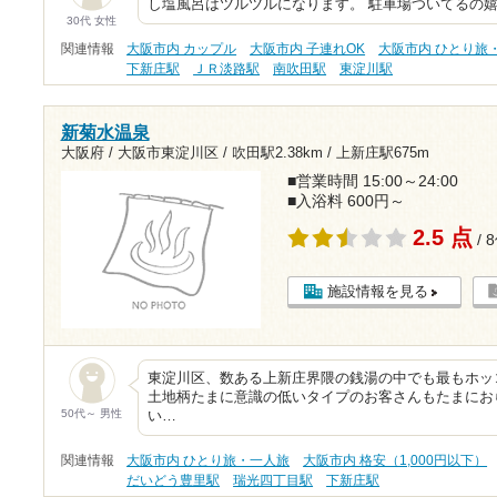
し塩風呂はツルツルになります。 駐車場ついてるの嬉
30代 女性
関連情報
大阪市内 カップル
大阪市内 子連れOK
大阪市内 ひとり旅
下新庄駅
ＪＲ淡路駅
南吹田駅
東淀川駅
新菊水温泉
大阪府 / 大阪市東淀川区 /
吹田駅2.38km
/
上新庄駅675m
■営業時間 15:00～24:00
■入浴料 600円～
2.5 点
/ 
施設情報を見る
東淀川区、数ある上新庄界隈の銭湯の中でも最もホッ
土地柄たまに意識の低いタイプのお客さんもたまにお
50代～ 男性
い…
関連情報
大阪市内 ひとり旅・一人旅
大阪市内 格安（1,000円以下）
だいどう豊里駅
瑞光四丁目駅
下新庄駅