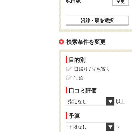
吹田駅
変更
沿線・駅を選択
検索条件を変更
目的別
日帰り / 立ち寄り
宿泊
口コミ評価
指定なし
以上
予算
下限なし
～