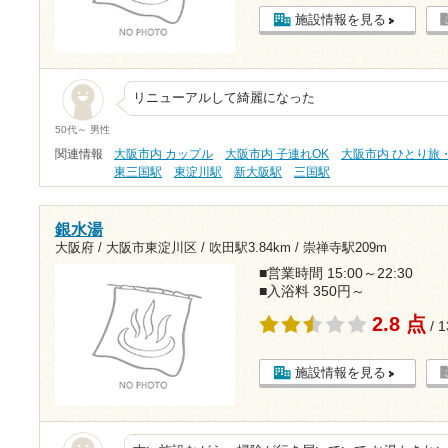
施設情報を見る
リニューアルして綺麗になった
50代～ 男性
関連情報
大阪市内 カップル
大阪市内 子連れOK
大阪市内 ひとり旅
東三国駅
東淀川駅
新大阪駅
三国駅
銀水湯
大阪府 / 大阪市東淀川区 /
吹田駅3.84km
/
崇禅寺駅209m
■営業時間 15:00～22:30
■入浴料 350円～
2.8 点
/ 
施設情報を見る