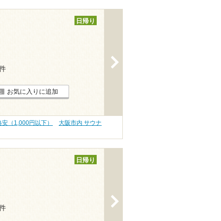
日帰り
>
7件
お気に入りに追加
安（1,000円以下）
大阪市内 サウナ
日帰り
>
9件