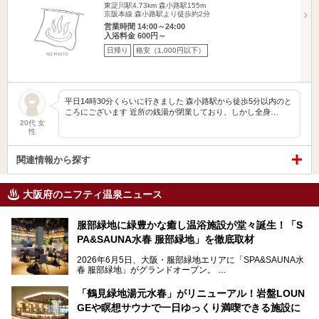
東淀川駅4.73km
森小路駅155m
京阪本線 森小路駅より徒歩約2分
営業時間 14:00～24:00
入浴料金 600円～
日帰り
格安（1,000円以下）
平日14時30分くらいに行きました 森小路駅から徒歩5分以内のと
ころにございます 近所の銭湯が閉業しており、しかし全身…
20代 女
性
関連情報から探す
大阪府のニフティ温泉ニュース
服部緑地に緑豊かな癒し温浴施設が堂々誕生！「S
PA&SAUNA水春 服部緑地」を徹底取材
2026年6月5日、大阪・服部緑地エリアに「SPA&SAUNA水
春 服部緑地」がグランドオープン。
当初の計画から約5年の時を経て誕生した本施設は、温泉・
「鶴見緑地湯元水春」がリニューアル！岩盤LOUN
サウナ・岩盤浴・フィットネス・ラウンジ・レストランなど
GEや瞑想サウナで一日ゆっくり満喫できる施設に
を融合した、これまでの“水春”のイメージをさらに進化させ