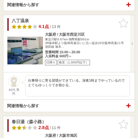
関連情報から探す
八丁温泉
お気に入
りに追加
4.1点
/ 13 件
大阪府 / 大阪市西淀川区
東淀川駅4.67km
御幣島駅691m
JR塚本駅より阪神高速沿いに北へ徒歩20分阪神高速11号
池田線 塚本…
営業時間 15:00～25:00
入浴料金 600円～
日帰り
格安（1,000円以下）
仕事帰りに寄る習慣ができている。深夜1時までやっているので
とてもゆっくりでき助かる。
40代 男
性
関連情報から探す
春日湯（森小路）
お気に入
りに追加
2.8点
/ 11 件
大阪府 / 大阪市旭区