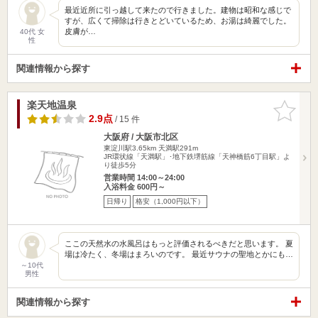
最近近所に引っ越して来たので行きました。建物は昭和な感じで
すが、広くて掃除は行きとどいているため、お湯は綺麗でした。
皮膚が…
40代 女
性
関連情報から探す
楽天地温泉
お気に入
りに追加
2.9点
/ 15 件
大阪府 / 大阪市北区
東淀川駅3.65km
天満駅291m
JR環状線「天満駅」･地下鉄堺筋線「天神橋筋6丁目駅」よ
り徒歩5分
営業時間 14:00～24:00
入浴料金 600円～
日帰り
格安（1,000円以下）
ここの天然水の水風呂はもっと評価されるべきだと思います。 夏
場は冷たく、冬場はまろいのです。 最近サウナの聖地とかにも…
～10代
男性
関連情報から探す