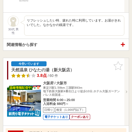
リフレッシュしたい時、疲れた時に利用しています。お湯がきれ
いでした。なかなかの銭湯です。
30代 男
性
関連情報から探す
お気に入
今空いています
りに追加
天然温泉 ひなたの湯（新大阪店）
3.8点
/ 60 件
大阪府 / 大阪市
東淀川駅1.59km
三国駅893m
地下鉄新大阪駅4番出口より徒歩10分,ホテル大阪ガーデン
パレス前国道…
営業時間 6:00～25:00
入浴料金 880円～
日帰り
格安（1,000円以下）
電子チケットあり
クーポンあり