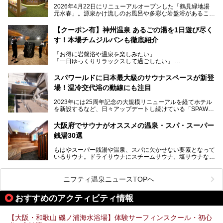
た大型ウェルネス施設です。
2026年4月22日にリニューアルオープンした「鶴見緑地湯
元水春」。源泉かけ流しのお風呂や多彩な岩盤浴があること
今回はオープン前の内覧会に参加し、館内のこだわりポイン
で人気の施設ですが、リニューアルを経てこれまで以上
トを徹底取材してきました。
に“一日中くつろげる場所”としてパワーアップしています。
サウナー注目の3種のサウナや160cmの深水風呂、没入感の
【クーポン有】神州温泉 あるごの湯を1日遊び尽く
高い岩盤浴エリア、日本最大の台数を誇る最新AIフィットネ
す！本場チムジルバンも徹底紹介
今回のリニューアルでは、新たに登場した瞑想サウナをはじ
スマシンなど、見どころ満載の館内を詳しくご紹介します。
め、岩盤浴エリアや休憩スペースの充実、レストランなど、
「お得に岩盤浴や温泉を楽しみたい」
見どころが盛りだくさん。日常の疲れを癒やしたい方はもち
「一日ゆっくりリラックスして過ごしたい」
ろん、休日にゆったり過ごしたい方にもぴったりの内容とな
そんな方におすすめなのが、クーポンを使ってお得に長時間
っています。
利用できる「神州温泉 あるごの湯」です。
スパワールドに日本最大級のサウナスペースが新登
本記事では、そんなリニューアル後の注目ポイントを詳しく
場！温冷交代浴の動線にも注目
あるごの湯は、大阪府豊中市にある日帰り温浴施設で、阪急
紹介します。これから「鶴見緑地湯元水春」に訪れる方や、
宝塚線「三国駅」から徒歩約10分とアクセスも良好です。
より満足度の高い過ごし方をしたい方はぜひお読みくださ
2023年には25周年記念の大規模リニューアルを経てホテル
チムジルバン（岩盤浴）を中心に、発汗・リラックス・漫画
い。
を新設するなど、日々アップデートし続けている「SPAWO
タイムまで満喫できる長時間滞在型の施設なので、一日中ゆ
RLD HOTEL＆RESORT」（以下スパワールド）。
ったりと過ごしたいときにおすすめ。大うちわやタオルによ
そんなスパワールドが2025年11月15日（土）に、新たな浴
る迫力ある熱波パフォーマンスも毎日行われており、“とと
大阪府でサウナがオススメの温泉・スパ・スーパー
室や日本最大級140人収容の大規模サウナを携えてリニュー
のう”体験をしっかり楽しめるのもポイントです。
銭湯30選
アルオープン！浴室である4F・6Fそれぞれにリニューアル
が施されており、その総工費はなんと13.5億円！
さらに館内でくつろぐだけでなく、隣接するビルにはカラオ
もはやスーパー銭湯や温泉、スパに欠かせない要素となって
大規模リニューアルの全容を確認すべく、リニューアルプレ
ケやボウリングといった遊び場もあり、友人同士やカップル
いるサウナ。ドライサウナにスチームサウナ、塩サウナな
オープンイベントに行ってきました！今回はそのリニューア
で“遊び+癒し”の一日を過ごすのにもぴったり。
ど、いくつか異なるタイプが楽しめたり、水風呂や外気浴ス
ル部分の概要をお届けします。
ペース、ロウリュウなど、心ゆくまで楽しむためのサービス
今回は、あるごの湯を訪問し、チムジルバンやお風呂、食事
が充実した施設も多くみられます。
ニフティ温泉ニュースTOPへ
処にいたるまで魅力をたっぷり堪能してきたので、その全容
を詳しく紹介します！
今回はそんなサウナにこだわった、大阪府内のオススメ温
おすすめのアクティビティ情報
泉・銭湯・スパを30件紹介したいと思います！
【大阪・和歌山 磯ノ浦海水浴場】体験サーフィンスクール・初心