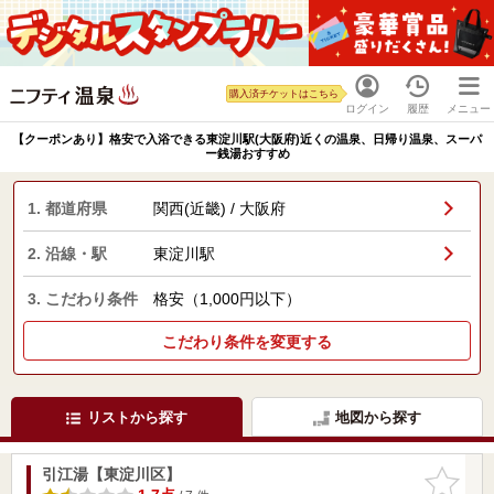
購入済チケットはこちら
ログイン
履歴
メニュー
【クーポンあり】格安で入浴できる東淀川駅(大阪府)近くの温泉、日帰り温泉、スーパ
ー銭湯おすすめ
1. 都道府県
関西(近畿) / 大阪府
2. 沿線・駅
東淀川駅
3. こだわり条件
格安（1,000円以下）
こだわり条件を変更する
リストから探す
地図から探す
引江湯【東淀川区】
お気に入
りに追加