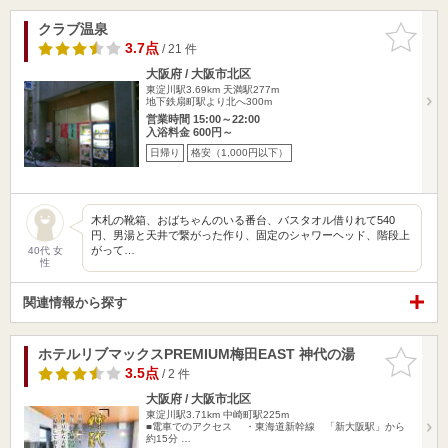
クラブ温泉
お気に入
りに追加
3.7点
/ 21 件
大阪府 / 大阪市北区
東淀川駅3.69km
天満駅277m
地下鉄扇町駅より北へ300m
営業時間 15:00～22:00
入浴料金 600円～
日帰り
格安（1,000円以下）
木札の靴箱、おばちゃんのいる番台、バスタオル借りれて540
円、男湯と天井で繋がった作り、固定のシャワーヘッド、階段上
がって…
40代 女
性
関連情報から探す
ホテルリブマックスPREMIUM梅田EAST 神代の湯
お気に入
りに追加
3.5点
/ 2 件
大阪府 / 大阪市北区
東淀川駅3.71km
中崎町駅225m
■電車でのアクセス ・東海道新幹線 「新大阪駅」から
約15分 …