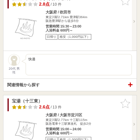
りに追加
2.8点
/ 10 件
大阪府 / 吹田市
東淀川駅2.71km
豊津駅364m
阪急豊津駅から徒歩5分
営業時間 15:30～23:00
入浴料金 600円～
日帰り
格安（1,000円以下）
快適
20代 男
性
関連情報から探す
宝湯（十三東）
お気に入
りに追加
2.6点
/ 13 件
大阪府 / 大阪市淀川区
東淀川駅2.77km
十三駅115m
阪急電車十三駅東改札 徒歩2分
営業時間 15:00～24:00
入浴料金 600円～
日帰り
格安（1,000円以下）