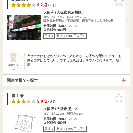
りに追加
4.2点
/ 7 件
大阪府 / 大阪市東淀川区
東淀川駅1.44km
下新庄駅196m
阪急電車千里線「下新庄駅」西側下車南に徒歩約5分
営業時間 15:00～23:30
入浴料金 600円～
日帰り
格安（1,000円以下）
夜サウナはおばさん達に気に入られないと不快な思いします。お
風呂自体はとてもいいですし塩風呂はツルツルになります。 駐車
場…
30代 女
性
関連情報から探す
青山湯
お気に入
りに追加
3.0点
/ 9 件
大阪府 / 大阪市淀川区
東淀川駅1.55km
三国駅421m
営業時間 14:00～24:00
入浴料金 600円～
日帰り
格安（1,000円以下）