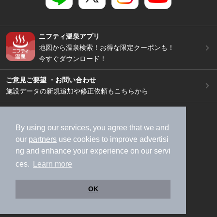
ニフティ温泉アプリ
地図から温泉検索！お得な限定クーポンも！
今すぐダウンロード！
ご意見ご要望 ・お問い合わせ
施設データの新規追加や修正依頼もこちらから
スマートフォン
/
PC
加盟店募集（資料請求）
広告出稿のご案内
By using our services, you agree that we and
our
partners
use cookies to improve advertisi
利用規約
ライフスタイルMEMBERS+規約
ng and enhance your experience on our servi
特定商取引法に基づく表記
ヘルプ
採用情報
ces.
Learn more
運営会社
個人情報保護ポリシー
©NIFTY Lifestyle Co., Ltd.
OK