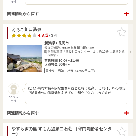
女性
関連情報から探す
えちご川口温泉
お気に入
りに追加
4.3点
/ 3 件
新潟県 / 長岡市
越後広瀬駅9.99km
越後川口駅881m
関越自動車道「越後川口インター」より約10分 上越新幹線
「長岡駅」…
営業時間 10:00～21:00
入浴料金 800円～
日帰り
宿泊
格安（1,000円以下）
気分が晴れず精神的な疲れを感じた時に最高。 これは、私の感想
で温泉成分の健康効果を見てのご紹介ではないのですが、 …
50代～
男性
関連情報から探す
やすらぎの里 すもん温泉白石荘 （守門高齢者センタ
お気に入
ー）
りに追加