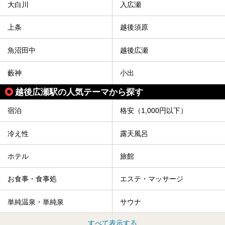
大白川
入広瀬
上条
越後須原
魚沼田中
越後広瀬
藪神
小出
越後広瀬駅の人気テーマから探す
宿泊
格安（1,000円以下）
冷え性
露天風呂
ホテル
旅館
お食事・食事処
エステ・マッサージ
単純温泉・単純泉
サウナ
すべて表示する