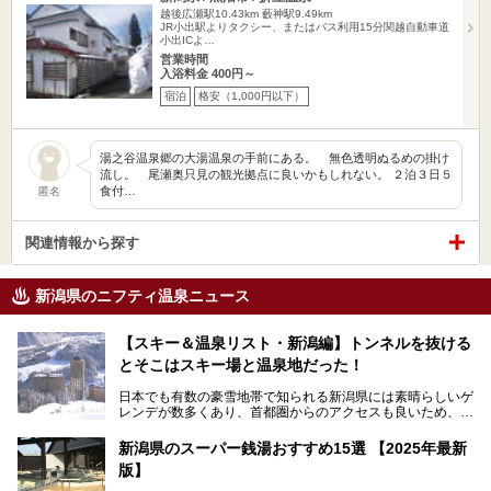
越後広瀬駅10.43km
藪神駅9.49km
JR小出駅よりタクシー、またはバス利用15分関越自動車道
小出ICよ…
営業時間
入浴料金 400円～
宿泊
格安（1,000円以下）
湯之谷温泉郷の大湯温泉の手前にある。 無色透明ぬるめの掛け
流し。 尾瀬奥只見の観光拠点に良いかもしれない。 ２泊３日５
食付…
匿名
関連情報から探す
新潟県のニフティ温泉ニュース
【スキー＆温泉リスト・新潟編】トンネルを抜ける
とそこはスキー場と温泉地だった！
日本でも有数の豪雪地帯で知られる新潟県には素晴らしいゲ
レンデが数多くあり、首都圏からのアクセスも良いため、関
東のスキーヤー＆スノーボーダー御用達となっています。ま
た全域にわたって月岡、赤倉、松之山、燕、妙高、岩室など
新潟県のスーパー銭湯おすすめ15選 【2025年最新
など、古くは文豪にも愛された歴史ある老舗温泉地が多いこ
版】
とで知られています。
今回はスキーヤーやスノーボーダーの“滑り疲れ”を癒やすた