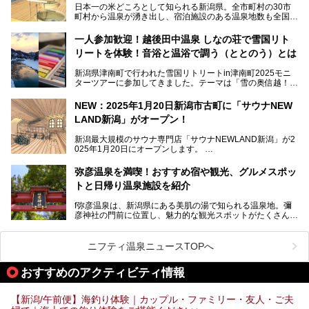
日本一の米どころとして知られる新潟県。全市町村の30市
めに訪れたい、新潟県内にあるスキー場そばの温泉地をまと
町村から温泉が湧き出し、宿泊施設のある温泉地数も全国有
めました。
数で、魅力的な温泉がいっぱいの県でもあります。日帰りで
アフタースキーは温泉で決まりですね！
温泉が利用ができる宿泊施設も多く、スーパー銭湯も多彩な
一人参加歓迎！越後田中温泉 しなの荘で雪国リト
サービスを提供する施設がいろいろ。
リートを体験！音浴と温浴で調う（ととのう）とは
観光やレジャーに温泉を組み合わせれば、旅はさらに充実し
ますね。今回は、新潟県でおすすめのスーパー銭湯をご紹介
新潟県津南町で行われた雪国リトリートin津南町2025モニ
します。
ターツアーに参加してきました。テーマは「雪の奥信越！音
浴と温浴で調うリトリート」。
NEW：2025年1月20日新潟市古町に「サウナNEW
温泉ライターとして「温浴」は頻繁に体験していますが、
LAND新潟」がオープン！
「音浴」とは果たしてどんな体験なのでしょう？とても気に
なります。
新潟最大規模のサウナ専門店「サウナNEWLAND新潟」が2
025年1月20日にオープンします。
古町はかつて港町として栄えていた日本海有数の花街。この
街に再び笑顔と賑わいを取り戻し、新たなランドマークとし
なお、宿泊した温泉は日帰り入浴もできる秘湯「越後田中温
弥彦温泉を満喫！おすすめ宿や観光、グルメスポッ
て地域活性化を目指します。
泉 しなの荘」です。こちらについても詳しく紹介します。
トと日帰り温泉施設を紹介
サウナ室のテーマは「海賊船」‥⁉ ユニークなサウナ室を
含む３つのポイントをご紹介！
───
f弥彦温泉は、新潟県にある美肌の湯で知られる温泉地。彌
彦神社の門前に位置し、魅力的な観光スポットがたくさんあ
提供元：一般社団法人 雪国観光舎【PR】
ります。
この記事は一般社団法人 雪国観光舎のPRレポート記事で
この記事では、弥彦温泉の宿泊に最適なおすすめ宿や、日帰
ニフティ温泉ニュースTOPへ
す。
り施設、グルメスポット、弥彦の自然を堪能できる観光スポ
ットをご紹介します。初めての弥彦温泉旅行を計画している
おすすめのアクティビティ情報
方に向けて、弥彦温泉の魅力を存分にお伝えしますので、ぜ
ひ参考にしてみてくださいね！
【新潟/午前便】海釣り体験｜カップル・ファミリー・友人・ご夫