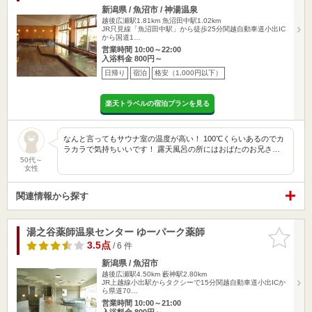
新潟県 / 魚沼市 / 神湯温泉
越後広瀬駅1.81km
魚沼田中駅1.02km
JR只見線「魚沼田中駅」から徒歩25分関越自動車道小出IC
から国道1…
営業時間 10:00～22:00
入浴料金 800円～
日帰り
宿泊
格安（1,000円以下）
楽天トラベルの宿泊プランを見る
なんと言ってもサウナ室の温度が高い！ 100℃くらいあるのでカ
ラカラで気持ちいいです！ 露天風呂の所にはおばたのお兄さ…
50代～
女性
関連情報から探す
湯之谷薬師温泉センター ゆーパーク薬師
お気に入
りに追加
3.5点
/ 6 件
新潟県 / 魚沼市
越後広瀬駅4.50km
藪神駅2.80km
JR上越線小出駅からタクシーで15分関越自動車道小出ICか
ら県道70…
営業時間 10:00～21:00
入浴料金 800円～