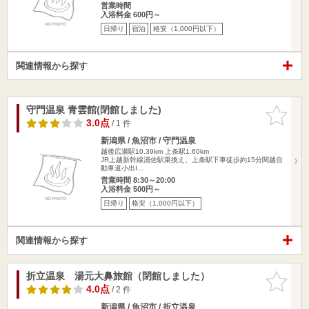
営業時間
入浴料金 600円～
日帰り
宿泊
格安（1,000円以下）
関連情報から探す
守門温泉 青雲館(閉館しました)
お気に入
りに追加
3.0点
/ 1 件
新潟県 / 魚沼市 / 守門温泉
越後広瀬駅10.39km
上条駅1.60km
JR上越新幹線浦佐駅乗換え、上条駅下車徒歩約15分関越自
動車道小出I…
営業時間 8:30～20:00
入浴料金 500円～
日帰り
格安（1,000円以下）
関連情報から探す
折立温泉 湯元大鼻旅館（閉館しました）
お気に入
りに追加
4.0点
/ 2 件
新潟県 / 魚沼市 / 折立温泉