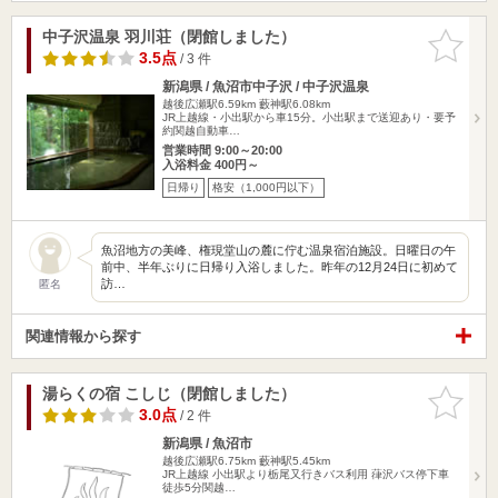
中子沢温泉 羽川荘（閉館しました）
お気に入
りに追加
3.5点
/ 3 件
新潟県 / 魚沼市中子沢 / 中子沢温泉
越後広瀬駅6.59km
藪神駅6.08km
JR上越線・小出駅から車15分。小出駅まで送迎あり・要予
約関越自動車…
営業時間 9:00～20:00
入浴料金 400円～
日帰り
格安（1,000円以下）
魚沼地方の美峰、権現堂山の麓に佇む温泉宿泊施設。日曜日の午
前中、半年ぶりに日帰り入浴しました。昨年の12月24日に初めて
訪…
匿名
関連情報から探す
湯らくの宿 こしじ（閉館しました）
お気に入
りに追加
3.0点
/ 2 件
新潟県 / 魚沼市
越後広瀬駅6.75km
藪神駅5.45km
JR上越線 小出駅より栃尾又行きバス利用 葎沢バス停下車
徒歩5分関越…