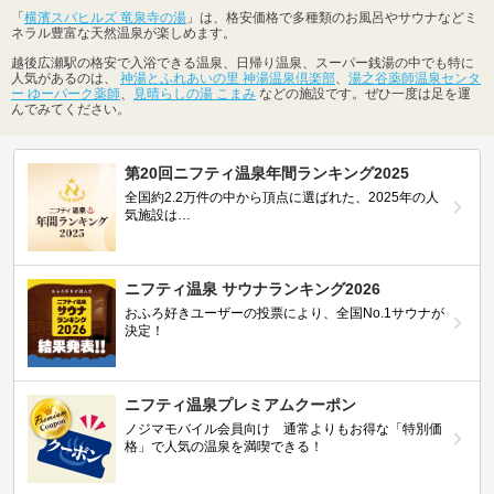
「
横濱スパヒルズ 竜泉寺の湯
」は、格安価格で多種類のお風呂やサウナなどミ
ネラル豊富な天然温泉が楽しめます。
越後広瀬駅の格安で入浴できる温泉、日帰り温泉、スーパー銭湯の中でも特に
人気があるのは、
神湯とふれあいの里 神湯温泉倶楽部
、
湯之谷薬師温泉センタ
ー ゆーパーク薬師
、
見晴らしの湯 こまみ
などの施設です。ぜひ一度は足を運
んでみてください。
第20回ニフティ温泉年間ランキング2025
全国約2.2万件の中から頂点に選ばれた、2025年の人
気施設は…
ニフティ温泉 サウナランキング2026
おふろ好きユーザーの投票により、全国No.1サウナが
決定！
ニフティ温泉プレミアムクーポン
ノジマモバイル会員向け 通常よりもお得な「特別価
格」で人気の温泉を満喫できる！