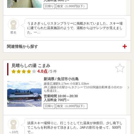
日帰り
格安（1,000円以下）
うまさぎっしりスタンプラリーに掲載されていました。スキー場
に建てられた温泉施設のようで、湯船からはゲレンデが見えまし
た。一…
匿名
関連情報から探す
見晴らしの湯 こまみ
お気に入
りに追加
4.0点
/ 5 件
新潟県 / 魚沼市小出島
越後広瀬駅6.17km
小出駅1.03km
JR上越線小出駅からタクシーで10分関越自動車道小出ICか
ら県道23…
営業時間 10:00～20:30
入浴料金 700円～
日帰り
格安（1,000円以下）
須原スキー場帰りに、行こうとしてた温泉が休館日。少し南下し
てこちらを利用させて頂きました。JAFの割引を使って、500円
で…
～10代