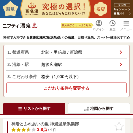
購入済チケットはこちら
ログイン
履歴
メニュー
格安で入浴できる越後広瀬駅(新潟県)近くの温泉、日帰り温泉、スーパー銭湯おすすめ
1. 都道府県
北陸・甲信越 / 新潟県
2. 沿線・駅
越後広瀬駅
3. こだわり条件
格安（1,000円以下）
こだわり条件を変更する
リストから探す
地図から探す
神湯とふれあいの里 神湯温泉倶楽部
お気に入
りに追加
3.8点
/ 4 件