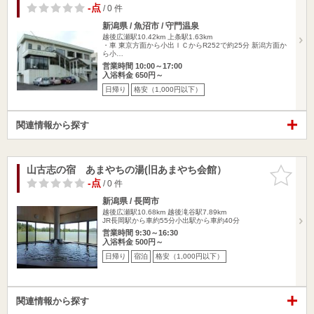
-点
/ 0 件
新潟県 / 魚沼市 / 守門温泉
越後広瀬駅10.42km
上条駅1.63km
・車 東京方面から小出ＩＣからR252で約25分 新潟方面か
ら小…
営業時間 10:00～17:00
入浴料金 650円～
日帰り
格安（1,000円以下）
関連情報から探す
山古志の宿 あまやちの湯(旧あまやち会館）
お気に入
りに追加
-点
/ 0 件
新潟県 / 長岡市
越後広瀬駅10.68km
越後滝谷駅7.89km
JR長岡駅から車約55分小出駅から車約40分
営業時間 9:30～16:30
入浴料金 500円～
日帰り
宿泊
格安（1,000円以下）
関連情報から探す