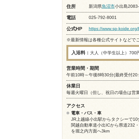
新潟県
魚沼市
小出島2083-
住所
025-792-8001
電話
https://www.sp-koide.org
公式HP
※最新情報は各種公式サイトなどで
入浴料：
大人（中学生以上）700
営業時間・期間
午前10時～午後8時30分(最終受付20:0
休業日
毎週火曜日（但し、祝日の場合は営業
アクセス
電車・バス・車
JR上越線小出駅からタクシーで10
関越自動車道小出ICから県道232・
を堀之内方面へ3km