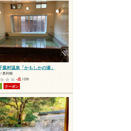
千葉村温泉「かもしかの湯」
/ 奥利根
-点
/ 0件
り
クーポン