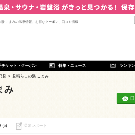
の湯 こまみの温泉情報、お得なクーポン、口コミ情報
子チケット・クーポン
特集・ニュース
ランキン
只見
>
見晴らしの湯 こまみ
まみ
口
(5)
温泉レポート