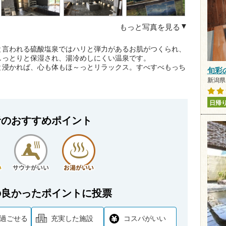
もっと写真を見る
と言われる硫酸塩泉ではハリと弾力があるお肌がつくられ、
しっとりと保湿され、湯冷めしにくい温泉です。
と浸かれば、心も体もほ～っとリラックス。すべすべもっち
旬彩
新潟県 
日帰
者のおすすめポイント
の良かったポイントに投票
過ごせる
充実した施設
コスパがいい