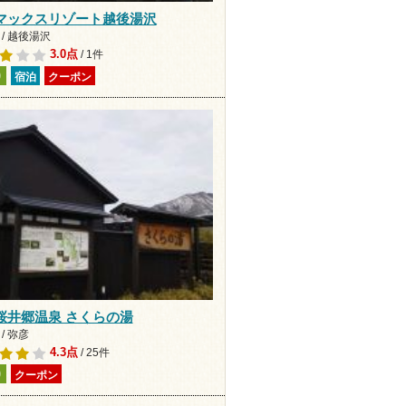
マックスリゾート越後湯沢
/ 越後湯沢
3.0点
/ 1件
り
宿泊
クーポン
桜井郷温泉 さくらの湯
/ 弥彦
4.3点
/ 25件
り
クーポン