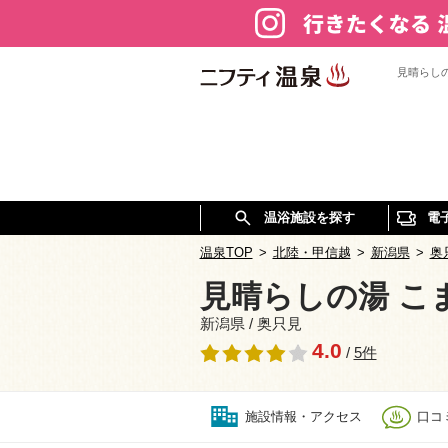
見晴らし
温浴施設を探す
電
温泉TOP
>
北陸・甲信越
>
新潟県
>
奥
見晴らしの湯 こ
新潟県 / 奥只見
4.0
/
5件
施設情報・アクセス
口コミ