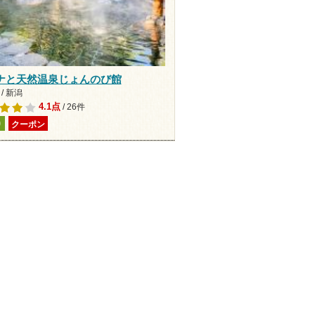
ナと天然温泉じょんのび館
/ 新潟
4.1点
/ 26件
り
クーポン