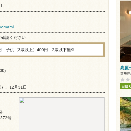
1
/komami
ご確認ください
円 子供（3歳以上）400円 2歳以下無料
高原
0)
群馬県 
日帰
）、12月31日
分
372号