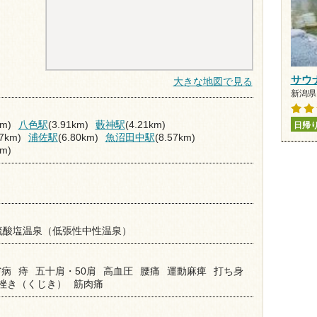
サウ
大きな地図で見る
新潟県 
km)
八色駅
(3.91km)
藪神駅
(4.21km)
日帰
17km)
浦佐駅
(6.80km)
魚沼田中駅
(8.57km)
km)
硫酸塩温泉（低張性中性温泉）
膚病
痔
五十肩・50肩
高血圧
腰痛
運動麻痺
打ち身
挫き（くじき）
筋肉痛