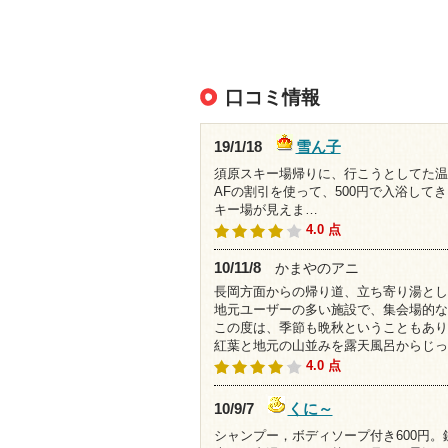
口コミ情報
雪ん子
19/1/18
須原スキー場帰りに、行こうとしてた温
AFの割引を使って、500円で入浴し
キー場が見えま…
4.0 点
10/11/8
かまやのアニ
長岡方面からの帰り道、立ち寄り湯とし
地元ユーザーの多い施設で、集会場的な
この度は、季節も晩秋ということもあり
紅葉と地元の山並みを露天風呂からじっ
4.0 点
くに～
10/9/7
シャンプー，ボディソープ付き600円