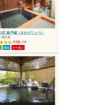
の庄 坂戸城（さかどじょう）
/ 奥只見
4.5点
/ 2件
り
宿泊
クーポン