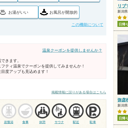
リブ
新潟県 
お湯がいい
お風呂が開放的
この機能について
日帰
温泉クーポンを提供しませんか？
載できます。
ニフティ温泉でクーポンを提供してみませんか！
注目度アップも見込めます！
掲載情報に誤りがある場合はこちら
弥彦
新潟県 
日帰
岩盤浴
食事
休憩
サウナ
駅近
駐車