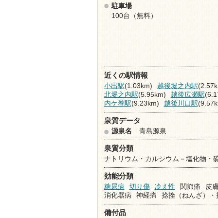
駐車場
100台（無料）
近くの駅情報
小出駅
(1.03km)
越後堀之内駅
(2.57
北堀之内駅
(5.95km)
越後広瀬駅
(6.
内ケ巻駅
(9.23km)
越後川口駅
(9.57
泉質データ
源泉名
青島源泉
泉質分類
ナトリウム・カルシウム－塩化物・
効能分類
糖尿病
切り傷
冷え性
関節痛
皮
消化器病
神経痛
捻挫（ねんざ）・
備付品