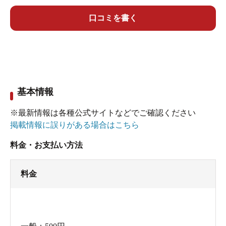
トレーニング室を利用の方はシャワーは使えるよ
うですが、サウナもあるとの事なのでセットにし
口コミを書く
ました。
サウナは90度ぐらい。広めのサウナ室です。
水風呂は深めでした。
ととのいイスも沢山ありました。
基本情報
お風呂もジムもとても綺麗で、気に入った施設で
す✌️
※最新情報は各種公式サイトなどでご確認ください
また行こうと思います。
掲載情報に誤りがある場合はこちら
料金・お支払い方法
料金