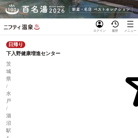
ログイン
履歴
メニュー
日帰り
下入野健康増進センター
茨
城
県
/
水
戸
/
涸
沼
駅
4