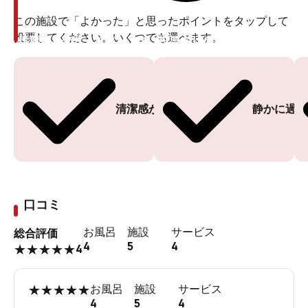
この施設で「よかった」と思ったポイントをタップして
投票してください。いくつでも選べます。
投票ありがとうございます
投票ありがとうございます
清潔感がある
静かに過ご
口コミ
お風呂
施設
サービス
総合評価
4
5
4
4
★
★
★
★
★
★
★
★
★
★
お風呂
施設
サービス
4
5
4