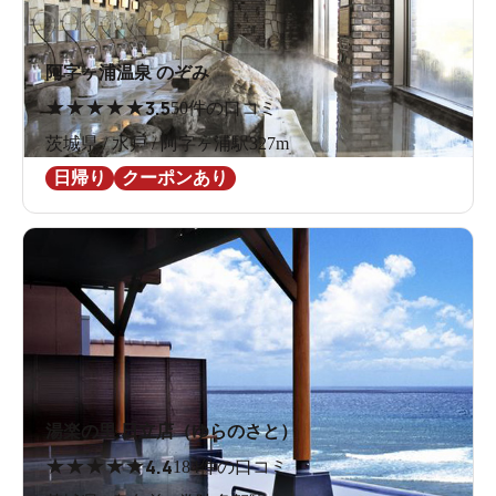
阿字ヶ浦温泉 のぞみ
★
★
★
★
★
3.5
50件の口コミ
茨城県 / 水戸 / 阿字ヶ浦駅327m
日帰り
クーポンあり
湯楽の里 日立店（ゆらのさと）
★
★
★
★
★
4.4
184件の口コミ