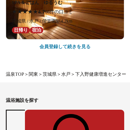
SPA＆ごはん ゆるうむ
★
★
★
★
★
4.7
66件の口コミ
茨城県 / 水戸 / 偕楽園駅4.2km
日帰り
宿泊
会員登録して続きを見る
温泉TOP
＞
関東
＞
茨城県
＞
水戸
＞
下入野健康増進センター
温浴施設を探す