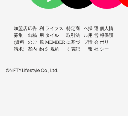
加盟店
広告
利
ライフス
特定商
ヘ
採
運
個人情
募集
出稿
用
タイル
取引法
ル
用
営
報保護
(資料
のご
規
MEMBER
に基づ
プ
情
会
ポリ
請求)
案内
約
S+規約
く表記
報
社
シー
©NIFTY Lifestyle Co., Ltd.