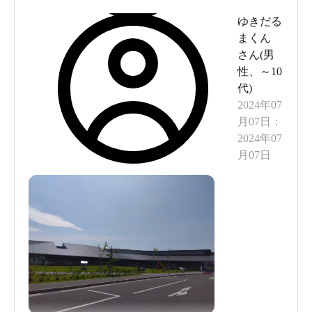
ゆきだる
まくん
さん(
男
性
、
～10
代
)
2024年07
月07日
：
2024年07
月07日