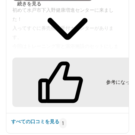
続きを見る
初めて水戸市下入野健康増進センターに来まし
た！
入ってすぐに券売機と受付カウンターがありま
す。
今回はトレーニング室と温浴施設のセットにしま
した。
まず、荷物を脱衣所のロッカーに入れて、トレー
ニング室に行きました。
参考になった
トレーニング室はICカードを登録してから入れま
す。
明るく開放的な室内で、沢山のマシンがありまし
た。
温浴施設は浴室が1つ、水風呂が1つ、露天風呂が1
すべての口コミを見る
1
つありました。