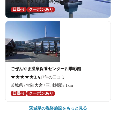
茨城県 / 奥久慈 / 常陸多賀駅1.0km
日帰り
クーポンあり
ごぜんやま温泉保養センター四季彩館
★
★
★
★
★
3.4
17件の口コミ
茨城県 / 常陸大宮 / 玉川村駅8.1km
日帰り
クーポンあり
茨城県の
温浴施設をもっと見る