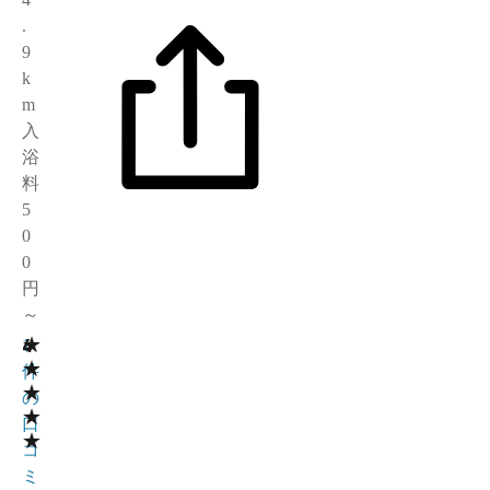
.
9
k
m
入
浴
料
5
0
0
円
～
★
4
1
★
件
★
の
★
口
★
コ
ミ