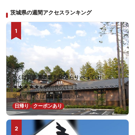
茨城県の週間アクセスランキング
1
つくば温泉 喜楽里 別邸(きらり べってい)
★
★
★
★
★
4.6
801件の口コミ
茨城県 / つくば / 研究学園駅814m
日帰り
クーポンあり
2