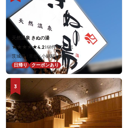
天然温泉 きぬの湯
★
★
★
★
★
4.2
168件の口コミ
茨城県 / 常総 / 小絹駅1.8km
日帰り
クーポンあり
3