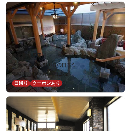
極楽湯 水戸店
★
★
★
★
★
4.5
101件の口コミ
茨城県 / 水戸 / 赤塚駅1.2km
日帰り
クーポンあり