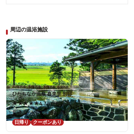
周辺の温浴施設
ひたちなか温泉 喜楽里 別邸
★
★
★
★
★
4.7
406件の口コミ
茨城県 / 水戸 / 常陸青柳駅1.9km
日帰り
クーポンあり