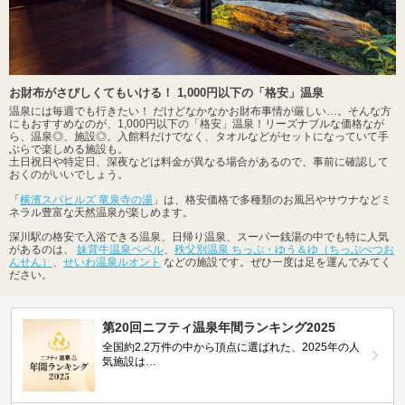
お財布がさびしくてもいける！ 1,000円以下の「格安」温泉
温泉には毎週でも行きたい！ だけどなかなかお財布事情が厳しい…。そんな方
にもおすすめなのが、1,000円以下の「格安」温泉！リーズナブルな価格なが
ら、温泉◎、施設◎。入館料だけでなく、タオルなどがセットになっていて手
ぶらで楽しめる施設も。
土日祝日や特定日、深夜などは料金が異なる場合があるので、事前に確認して
おくのがいいでしょう。
「
横濱スパヒルズ 竜泉寺の湯
」は、格安価格で多種類のお風呂やサウナなどミ
ネラル豊富な天然温泉が楽しめます。
深川駅の格安で入浴できる温泉、日帰り温泉、スーパー銭湯の中でも特に人気
があるのは、
妹背牛温泉ペペル
、
秩父別温泉 ちっぷ・ゆう＆ゆ（ちっぷべつお
んせん）
、
せいわ温泉ルオント
などの施設です。ぜひ一度は足を運んでみてく
ださい。
第20回ニフティ温泉年間ランキング2025
全国約2.2万件の中から頂点に選ばれた、2025年の人
気施設は…