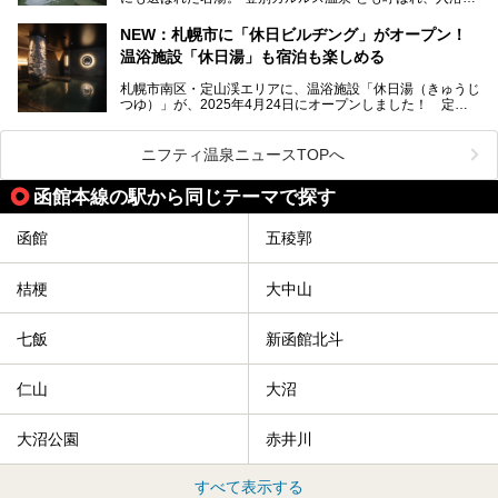
としてその名を聞いたことがある方も多いでしょう。観光色
豊かな登別温泉とは対照的な存在で、今も湯治場的な要素が
NEW：札幌市に「休日ビルヂング」がオープン！
残る閑静な温泉地です。
温浴施設「休日湯」も宿泊も楽しめる
今回、四半世紀以上に渡り全国の温泉を巡り続ける筆者が現
札幌市南区・定山渓エリアに、温浴施設「休日湯（きゅうじ
地体験し、カルルス温泉をご紹介。温泉地の概要や泉質解説
つゆ）」が、2025年4月24日にオープンしました！ 定山
をはじめ、日帰り入浴可能な全３施設の紹介・周辺観光・ア
渓の新たなランドマーク「休日ビルヂング」として誕生した
クセスまで徹底紹介します！
この施設は、温泉・サウナの「休日湯」・ラウンジの「THE
LOUNGE DAYOF」・グルメ「休日洋麺店」・ホテル「エク
ニフティ温泉ニュースTOPへ
スクラメーションホテル」で構成された、まさに大人の癒し
空間。
函館本線の駅から同じテーマで探す
今回は、そんな「休日ビルヂング」の魅力を5つのポイント
からご紹介します。
函館
五稜郭
桔梗
大中山
七飯
新函館北斗
仁山
大沼
大沼公園
赤井川
すべて表示する