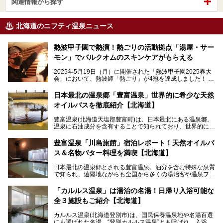
関連情報から探す
北海道のニフティ温泉ニュース
熱波甲子園で熱演！熱ごりの活動拠点「湯屋・サー
モン」でバルクオムのスキンケアがもらえる
2025年5月19日（月）に開催された「熱波甲子園2025春大
会」において、熱波師「熱ごり」が4冠を達成しました！
このたび、バルクオム賞の受賞を記念して、熱ごりさんの活
動拠点である北海道の銭湯「湯屋・サーモン」にて、メンズ
日本最北の温泉郷「豊富温泉」世界的に希少な天然
スキンケアブランド バルクオムの「ONE DAY KIT」を数量
オイルバスを徹底紹介【北海道】
限定でプレゼントいたします。
老若男女問わず、多くの方にご体験いただける製品ですの
豊富温泉(北海道天塩郡豊富町)は、日本最北にある温泉郷。
で、ぜひお試しください。※6月13日配布開始、なくなり次
温泉に石油成分を含有することで知られており、世界的にも
第終了
大変希少な泉質です。また、油分が乾癬やアトピー性皮膚炎
に特効があると言われ、遠隔地ながらも全国から湯治・療養
───
豊富温泉「川島旅館」宿泊レポート！天然オイルバ
目的で多くの人々が訪れます。
提供元：株式会社バルクオム【PR】
ス＆名物バター料理を満喫【北海道】
この記事は株式会社バルクオム商品のPR記事です。
今回、四半世紀以上に渡り全国の温泉を巡り続ける筆者が現
日本最北の温泉郷とされる豊富温泉。油分を含む特殊な泉質
地体験し、独自の視点で豊富温泉の“天然オイルバス”をレポ
で知られ、遠隔地ながらも全国から多くの湯治客や温泉ファ
ート。温泉地概要や日帰り入浴施設をはじめ、宿泊施設・ア
ンが訪れる地です。
クセスまで徹底紹介します！
「カルルス温泉」は湯治の名湯！日帰り入浴可能な
「川島旅館」は、豊富温泉の開湯当初から営業する老舗旅
全３施設もご紹介【北海道】
館。とりわけ温泉の良さと名物のバター料理に定評があり、
口コミの評判も非常に高い宿。今回は筆者自ら宿泊し、自慢
カルルス温泉(北海道登別市)は、国民保養温泉地や名湯百選
の温泉や料理をはじめ、パブリックスペース・客室など宿の
にも選ばれた名湯。“登別カルルス温泉”とも呼ばれ、入浴剤
全貌を徹底的にご紹介します！