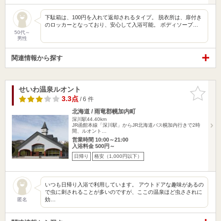
下駄箱は、100円を入れて返却されるタイプ。 脱衣所は、扉付き
のロッカーとなっており、安心して入浴可能。 ボディソープ…
50代～
男性
関連情報から探す
せいわ温泉ルオント
お気に入
りに追加
3.3点
/ 6 件
北海道 / 雨竜郡幌加内町
深川駅44.40km
JR函館本線「深川駅」からJR北海道バス幌加内行きで2時
間、ルオント…
営業時間 10:00～21:00
入浴料金 500円～
日帰り
格安（1,000円以下）
いつも日帰り入浴で利用しています。 アウトドアな趣味があるの
で虫に刺されることが多いのですが、ここの温泉ほど虫さされに
効…
匿名