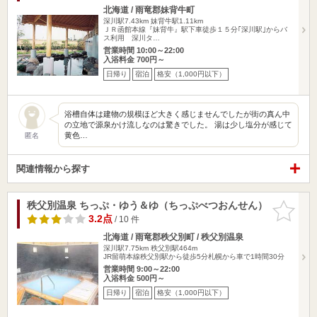
北海道 / 雨竜郡妹背牛町
深川駅7.43km
妹背牛駅1.11km
ＪＲ函館本線『妹背牛』駅下車徒歩１５分｢深川駅｣からバ
ス利用 深川タ…
営業時間 10:00～22:00
入浴料金 700円～
日帰り
宿泊
格安（1,000円以下）
浴槽自体は建物の規模ほど大きく感じませんでしたが街の真ん中
の立地で源泉かけ流しなのは驚きでした。 湯は少し塩分が感じて
黄色…
匿名
関連情報から探す
秩父別温泉 ちっぷ・ゆう＆ゆ（ちっぷべつおんせん）
お気に入
りに追加
3.2点
/ 10 件
北海道 / 雨竜郡秩父別町 / 秩父別温泉
深川駅7.75km
秩父別駅464m
JR留萌本線秩父別駅から徒歩5分札幌から車で1時間30分
営業時間 9:00～22:00
入浴料金 500円～
日帰り
宿泊
格安（1,000円以下）