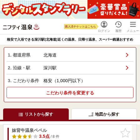
購入済チケットはこちら
ログイン
履歴
メニュー
格安で入浴できる深川駅(北海道)近くの温泉、日帰り温泉、スーパー銭湯おすすめ
1. 都道府県
北海道
2. 沿線・駅
深川駅
3. こだわり条件
格安（1,000円以下）
こだわり条件を変更する
リストから探す
地図から探す
妹背牛温泉ペペル
お気に入
りに追加
3.5点
/ 8 件