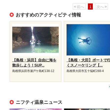
前へ
1
次へ
おすすめのアクティビティ情報
【島根・浜田】自由に海を
【島根・大田】ボートで
散歩しよう！SUP...
くスノーケリング【...
島根県浜田市瀬戸ケ島町138-12
島根県大田市五十猛町288-4
ニフティ温泉ニュース