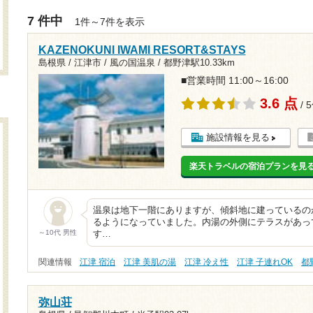
7 件中
1件～7件を表示
KAZENOKUNI IWAMI RESORT&STAYS
島根県 / 江津市 / 風の国温泉 /
都野津駅10.33km
■営業時間 11:00～16:00
3.6 点
/ 
施設情報を見る
楽天トラベルの宿泊プランを見
温泉は地下一階にありますが、傾斜地に建っているの
るようになっていました。内湯の外側にテラスがあっ
～10代 男性
す…
関連情報
江津 宿泊
江津 美肌の湯
江津 冷え性
江津 子連れOK
都
弥山荘