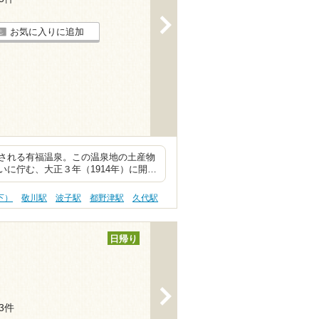
>
お気に入りに追加
される有福温泉。この温泉地の土産物
に佇む、大正３年（1914年）に開…
下）
敬川駅
波子駅
都野津駅
久代駅
日帰り
>
13件