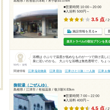
島根県 / 邑智郡川本町 /
米子駅93.07km
■営業時間 10:00～20:00
■入浴料 500円～
3.5 点
/ 
施設情報を見る
楽天トラベルの宿泊プランを見
浴槽は 小ぶりで温度が低めなものが一つで掛け流しに
泉に近いのかも。 大ぶりな浴槽は無色透明で、ちょ
50代～ 女性
関連情報
江津 塩化物泉
江津 宿泊
江津 ひとり旅・一人旅
江津 お
御前湯（ごぜんゆ）
島根県 / 江津市 / 有福温泉 /
敬川駅4.83km
■営業時間 7:00～22:00
■入浴料 400円～
4.5 点
/ 