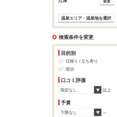
江津
変更
温泉エリア・温泉地を選択
検索条件を変更
目的別
日帰り / 立ち寄り
宿泊
口コミ評価
指定なし
以上
予算
下限なし
～