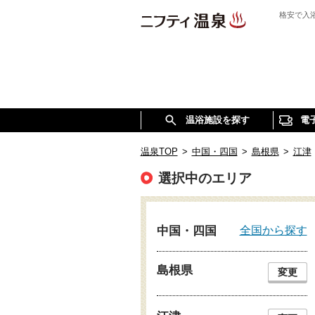
格安で入
温浴施設を探す
電
温泉TOP
>
中国・四国
>
島根県
>
江津
選択中のエリア
全国から探す
中国・四国
島根県
変更