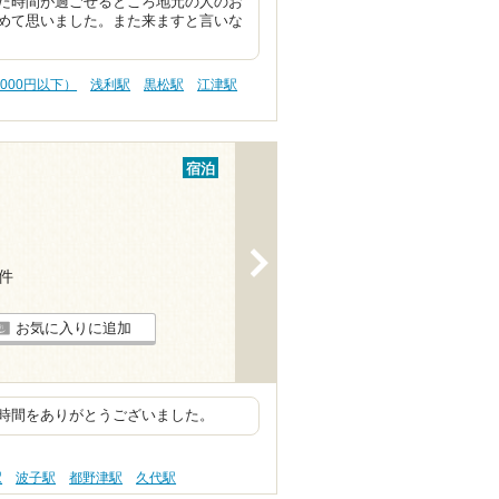
た時間が過ごせるところ地元の人のお
めて思いました。また来ますと言いな
,000円以下）
浅利駅
黒松駅
江津駅
宿泊
>
5件
お気に入りに追加
時間をありがとうございました。
駅
波子駅
都野津駅
久代駅