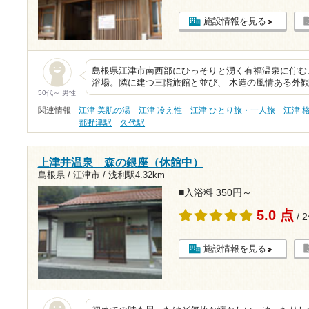
施設情報を見る
島根県江津市南西部にひっそりと湧く有福温泉に佇む、
浴場。隣に建つ三階旅館と並び、 木造の風情ある外
50代～ 男性
関連情報
江津 美肌の湯
江津 冷え性
江津 ひとり旅・一人旅
江津 
都野津駅
久代駅
上津井温泉 森の銀座（休館中）
島根県 / 江津市 /
浅利駅4.32km
■入浴料 350円～
5.0 点
/ 
施設情報を見る