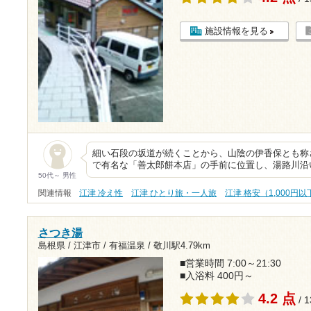
施設情報を見る
細い石段の坂道が続くことから、山陰の伊香保とも称
で有名な「善太郎餅本店」の手前に位置し、湯路川沿い
50代～ 男性
関連情報
江津 冷え性
江津 ひとり旅・一人旅
江津 格安（1,000円以
さつき湯
島根県 / 江津市 / 有福温泉 /
敬川駅4.79km
■営業時間 7:00～21:30
■入浴料 400円～
4.2 点
/ 