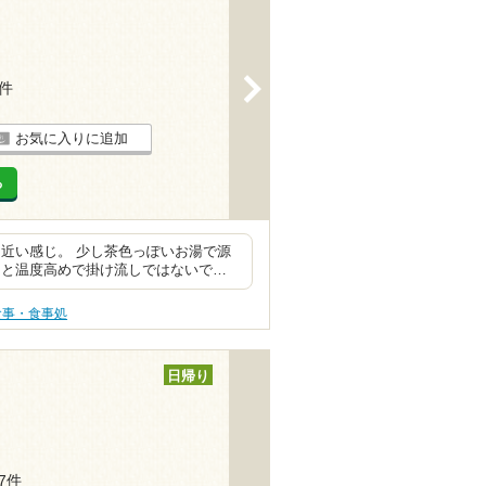
>
2件
お気に入りに追加
る
近い感じ。 少し茶色っぽいお湯で源
っと温度高めで掛け流しではないで…
食事・食事処
日帰り
27件