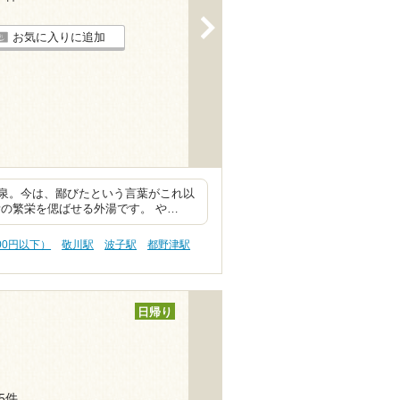
>
お気に入りに追加
泉。今は、鄙びたという言葉がこれ以
の繁栄を偲ばせる外湯です。 や…
000円以下）
敬川駅
波子駅
都野津駅
日帰り
15件