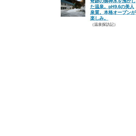
奇跡の御神水を沸かし
た温泉。pH9.6の美人
泉質。本格オープンが
楽しみ。
（温泉探訪記）