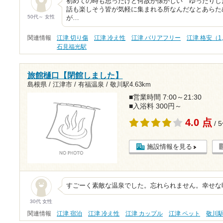
初めての時も思ったけど何故か懐かしい ゆったりし
話も楽しそう皆が気軽に集まれる所なんだなとあらた
50代～ 女性
が…
関連情報
江津 切り傷
江津 冷え性
江津 バリアフリー
江津 格安（1
石見福光駅
旅館樋口【閉館しました】
島根県 / 江津市 / 有福温泉 /
敬川駅4.63km
■営業時間 7:00～21:30
■入浴料 300円～
4.0 点
/ 
施設情報を見る
すごーく素敵な温泉でした。忘れられません。幸せな
30代 女性
関連情報
江津 宿泊
江津 冷え性
江津 カップル
江津 ペット
敬川