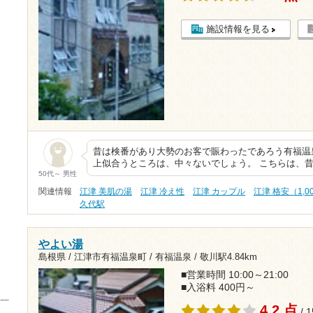
施設情報を見る
昔は検番があり大勢のお客で賑わったであろう有福温
上似合うところは、中々ないでしょう。 こちらは、昔
50代～ 男性
関連情報
江津 美肌の湯
江津 冷え性
江津 カップル
江津 格安（1,
久代駅
やよい湯
島根県 / 江津市有福温泉町 / 有福温泉 /
敬川駅4.84km
■営業時間 10:00～21:00
■入浴料 400円～
4.2 点
/ 