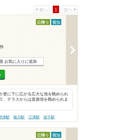
前へ
1
次へ
日帰り
宿泊
5件
>
お気に入りに追加
る
か更に下に広がる広大な池を眺められ
て、テラスからは直接池を眺められま
野津駅
敬川駅
江津駅
波子駅
日帰り
宿泊