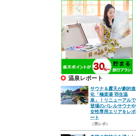
温泉レポート
サウナ＆露天が劇的進
化「極楽湯 羽生温
泉」！リニューアルで
登場のバレルサウナや
女性専用エリアをレポ
ート
（突レポ）