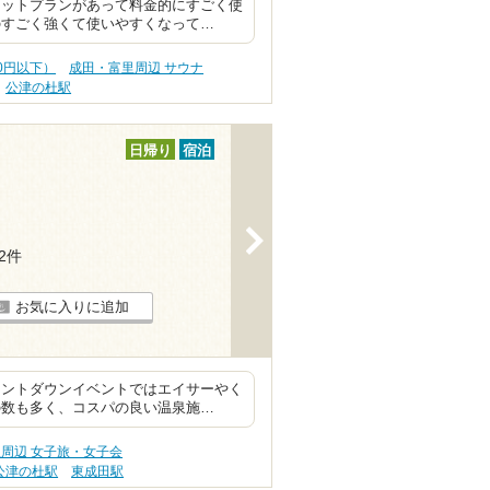
セットプランがあって料金的にすごく使
のすごく強くて使いやすくなって…
00円以下）
成田・富里周辺 サウナ
公津の杜駅
日帰り
宿泊
>
52件
お気に入りに追加
ウントダウンイベントではエイサーやく
の数も多く、コスパの良い温泉施…
周辺 女子旅・女子会
公津の杜駅
東成田駅