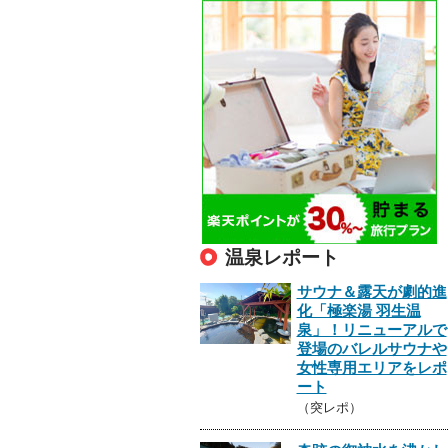
温泉レポート
サウナ＆露天が劇的進
化「極楽湯 羽生温
泉」！リニューアルで
登場のバレルサウナや
女性専用エリアをレポ
ート
（突レポ）