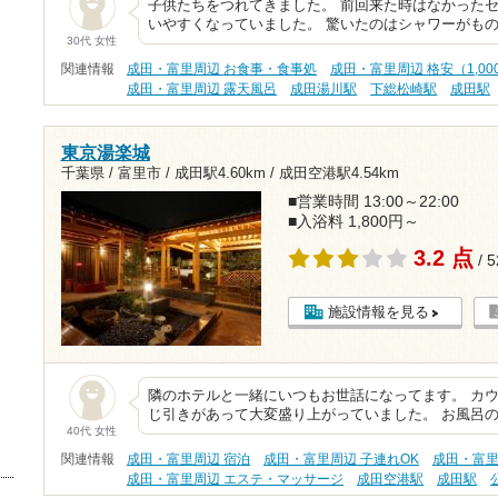
子供たちをつれてきました。 前回来た時はなかった
いやすくなっていました。 驚いたのはシャワーがも
30代 女性
関連情報
成田・富里周辺 お食事・食事処
成田・富里周辺 格安（1,0
成田・富里周辺 露天風呂
成田湯川駅
下総松崎駅
成田駅
東京湯楽城
千葉県 / 富里市 /
成田駅4.60km
/
成田空港駅4.54km
■営業時間 13:00～22:00
■入浴料 1,800円～
3.2 点
/ 
施設情報を見る
隣のホテルと一緒にいつもお世話になってます。 カ
じ引きがあって大変盛り上がっていました。 お風呂
40代 女性
関連情報
成田・富里周辺 宿泊
成田・富里周辺 子連れOK
成田・富里
成田・富里周辺 エステ・マッサージ
成田空港駅
成田駅