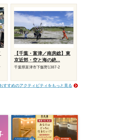
メ
【千葉・富津／南房総】東
京近郊・空と海の絶...
サ
千葉県富津市下飯野1387-2
おすすめのアクティビティをもっと見る