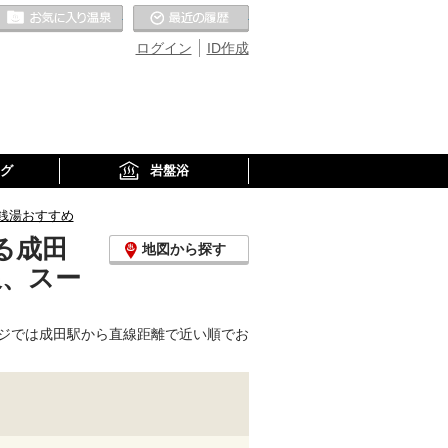
お気に入りの温泉
最近の履歴
ログイン
ID作成
グ
岩盤浴
銭湯おすすめ
る成田
地図から探す
泉、スー
ジでは成田駅から直線距離で近い順でお