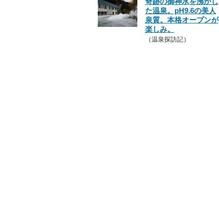
奇跡の御神水を沸かし
た温泉。pH9.6の美人
泉質。本格オープンが
楽しみ。
（温泉探訪記）