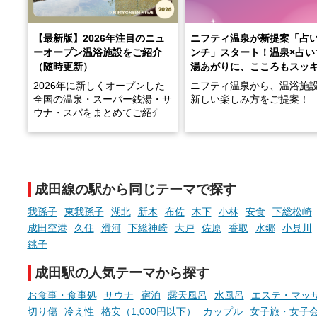
【最新版】2026年注目のニュ
ニフティ温泉が新提案「占
ーオープン温浴施設をご紹介
ンチ」スタート！温泉×占い
（随時更新）
湯あがりに、こころもスッ
2026年に新しくオープンした
ニフティ温泉から、温浴施
全国の温泉・スーパー銭湯・サ
新しい楽しみ方をご提案！
ウナ・スパをまとめてご紹介！
※随時更新しています
温泉で体を癒したあとに、
でこころもスッキリ──そん
天然温泉や露天風呂、注目のサ
新体験が楽しめる「占いベ
ウナなど、こだわりの魅力がつ
チ」を展開中♨
まったスポットが続々登場して
成田線の駅から同じテーマで探す
います。
手相やタロットなど気軽に
現地取材記事もあわせて紹介し
める占いで、“ととのう”お
我孫子
東我孫子
湖北
新木
布佐
木下
小林
安食
下総松崎
ていますので、気になる施設は
時間を、もっと特別に。
成田空港
久住
滑河
下総神崎
大戸
佐原
香取
水郷
小見川
ぜひチェックして次のおでかけ
銚子
先の参考にしてみてください
ね。
成田駅の人気テーマから探す
お食事・食事処
サウナ
宿泊
露天風呂
水風呂
エステ・マッ
切り傷
冷え性
格安（1,000円以下）
カップル
女子旅・女子