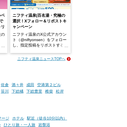
いベ
ニフティ温泉|百名湯・究極の
で
選択！Xフォロー＆リポストキ
キリ
ャンペーン
設の
ニフティ温泉のX公式アカウン
ト（@niftyonsen）をフォロー
し、指定投稿をリポストする
占い
と、抽選で各回26（ふろ）名
な
様（合計260名様）に選べるe-
ニフティ温泉ニュースTOPへ
ン
GIFT500円分をプレゼントい
たします。
楽し
ふろ
佐倉
酒々井
成田
空港第２ビル
笹川
下総橘
下総豊里
椎柴
松岸
サージ
ホテル
駅近（徒歩10分以内）
会
ひとり旅・一人旅
岩盤浴