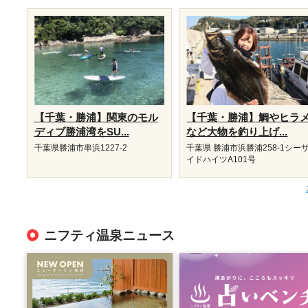
【千葉・勝浦】関東のモル
【千葉・勝浦】鯛やヒラ
ディブ勝浦湾をSU...
など大物を釣り上げ...
千葉県勝浦市串浜1227-2
千葉県 勝浦市浜勝浦258-1シー
イドハイツA101号
ニフティ温泉ニュース