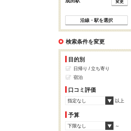
成田駅
変更
沿線・駅を選択
検索条件を変更
目的別
日帰り / 立ち寄り
宿泊
口コミ評価
指定なし
以上
予算
下限なし
～