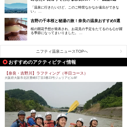
す。
「温泉に行きたいけど、このご時世なかなか遠出ができな
い」
「たまには温泉にゆっくり浸かってリフレッシュしたい！」
そんな方も多いのではないでしょうか？
吉野の千本桜と秘湯の旅！奈良の温泉おすすめ5選
お宿に泊まって観光地を巡るような温泉旅行がしたいけど、
桜の開花予想が発表され、お花見の予定をたてるのも心が躍
まとまった時間が取れない時もありますよね。
る季節になってまいりました。
そんな時は、日帰りでサクッと楽しめるスーパー銭湯がおす
日本には桜の名所が数多くありますが、古くから和歌にも詠
すめ！
まれるくらい日本人の心を捉えて離さない名所中の名所があ
手軽でリーズナブルに温泉気分を楽しめるだけでなく、体の
ります。それは奈良県の吉野山。
芯までじんわり温まってリラックス効果も抜群。
ニフティ温泉ニュースTOPへ
シロヤマザクラを中心に200種約３万本の桜が咲き誇りま
今回は、奈良で行けるおすすめのスーパー銭湯を5つご紹介
す。また吉野山を含む「紀伊山地の霊場と参詣道」はユネス
おすすめのアクティビティ情報
したいと思います。
コの世界遺産に登録されており、修験道の霊場として荘厳な
雰囲気をたたえています。
【奈良・吉野川】ラフティング（半日コース）
開湯300年と歴史のある霊験あらたかな吉野の湯で、春を感
大阪府大阪市北区豊崎5丁目3番23号ジュリアビル8F
じる湯治の旅はいかがでしょう。
今回は奈良県吉野のおすすめ温泉を紹介いたします！