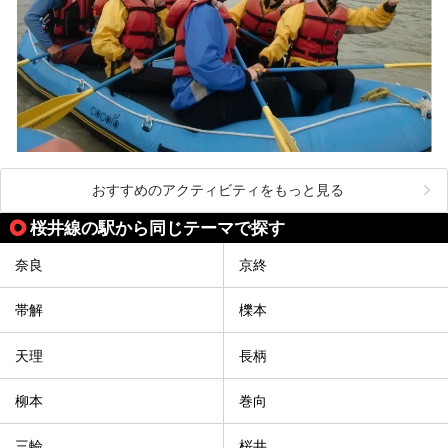
おすすめのアクティビティをもっと見る
桜井線の駅から同じテーマで探す
奈良
京終
帯解
櫟本
天理
長柄
柳本
巻向
三輪
桜井