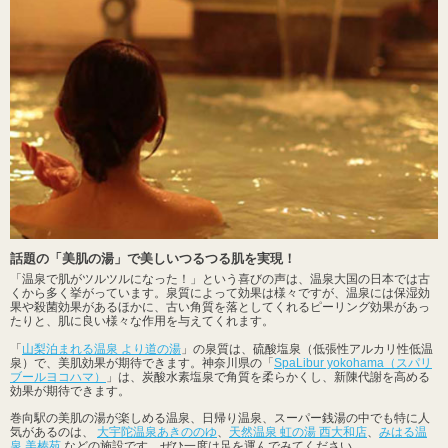
話題の「美肌の湯」で美しいつるつる肌を実現！
「温泉で肌がツルツルになった！」という喜びの声は、温泉大国の日本では古
くから多く挙がっています。泉質によって効果は様々ですが、温泉には保湿効
果や殺菌効果があるほかに、古い角質を落としてくれるピーリング効果があっ
たりと、肌に良い様々な作用を与えてくれます。
「
山梨泊まれる温泉 より道の湯
」の泉質は、硫酸塩泉（低張性アルカリ性低温
泉）で、美肌効果が期待できます。神奈川県の「
SpaLibur yokohama（スパリ
ブールヨコハマ）
」は、炭酸水素塩泉で角質を柔らかくし、新陳代謝を高める
効果が期待できます。
巻向駅の美肌の湯が楽しめる温泉、日帰り温泉、スーパー銭湯の中でも特に人
気があるのは、
大宇陀温泉あきののゆ
、
天然温泉 虹の湯 西大和店
、
みはる温
泉 美榛苑
などの施設です。ぜひ一度は足を運んでみてください。