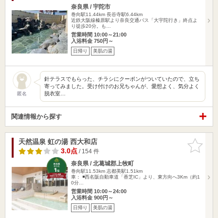
奈良県 / 宇陀市
巻向駅11.44km
長谷寺駅6.44km
近鉄大阪線榛原駅より奈良交通バス「大宇陀行き」終点よ
り徒歩20分。も…
営業時間 10:00～21:00
入浴料金 750円～
日帰り
美肌の湯
針テラスでもらった、チラシにクーポンがついていたので、立ち
寄ってみました。受け付けのお兄ちゃんが、愛想よく、気分よく
脱衣室…
匿名
関連情報から探す
天然温泉 虹の湯 西大和店
お気に入
りに追加
3.0点
/ 154 件
奈良県 / 北葛城郡上牧町
巻向駅11.53km
志都美駅1.51km
車： ◾️西名阪自動車道「香芝IC」より、東方向へ3Km（約1
0分…
営業時間 10:00～24:00
入浴料金 900円～
日帰り
美肌の湯