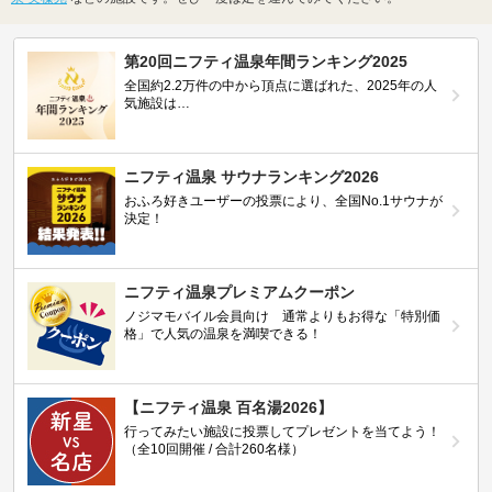
第20回ニフティ温泉年間ランキング2025
全国約2.2万件の中から頂点に選ばれた、2025年の人
気施設は…
ニフティ温泉 サウナランキング2026
おふろ好きユーザーの投票により、全国No.1サウナが
決定！
ニフティ温泉プレミアムクーポン
ノジマモバイル会員向け 通常よりもお得な「特別価
格」で人気の温泉を満喫できる！
【ニフティ温泉 百名湯2026】
行ってみたい施設に投票してプレゼントを当てよう！
（全10回開催 / 合計260名様）