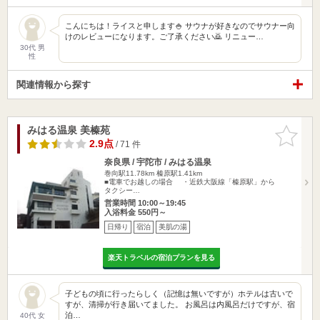
こんにちは！ライスと申します🍚 サウナが好きなのでサウナー向
けのレビューになります。ご了承ください🙇 リニュー…
30代 男
性
関連情報から探す
みはる温泉 美榛苑
お気に入
りに追加
2.9点
/ 71 件
奈良県 / 宇陀市 / みはる温泉
巻向駅11.78km
榛原駅1.41km
■電車でお越しの場合 ・近鉄大阪線「榛原駅」から
タクシー…
営業時間 10:00～19:45
入浴料金 550円～
日帰り
宿泊
美肌の湯
楽天トラベルの宿泊プランを見る
子どもの頃に行ったらしく（記憶は無いですが）ホテルは古いで
すが、清掃が行き届いてました。 お風呂は内風呂だけですが、宿
泊…
40代 女