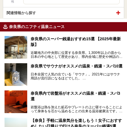
性
関連情報から探す
奈良県のニフティ温泉ニュース
奈良県のスーパー銭湯おすすめ15選 【2025年最新
版】
近畿地方の中央部に位置する奈良県。1,300年以上の昔から
日本の中心地として歴史があり、県内全域に歴史や神話の舞
台となったスポットが存在しています。県内だけで3つの世
界遺産があり、古代をそこかしこに感じられる地域です。
奈良県でサウナがオススメの温泉・銭湯・スパ10選
そんな奈良県のスーパー銭湯は、便利な街中にある施設か
ら、険しい山中にある秘湯までバラエティ豊か。ここでは、
日本全国で人気の出ている「サウナ」。2021年にはサウナ
奈良県で評判のスーパー銭湯をご紹介します。
用語が流行語になるほどでした。
そんなサウナ、関西・奈良県にも有名な温浴施設が多いんで
すよ。
奈良県内で岩盤浴がオススメの温泉・銭湯・スパ3
中心部に近いサウナや郊外にあるアウトドアフィンランド式
選
サウナなど種類も豊富です。
岩盤浴は熱を加えた鉱石やプレートの上に寝そべることによ
奈良県にあるサウナでリフレッシュしませんか？
って身体をを芯から温めることの出来る温浴健康法です。じ
んわりと身体の内部を温めて発汗を促すことでリラックス効
果だけではなく、代謝が高まり健康や美容にも良い影響が期
【奈良】手軽に温泉気分を楽しもう！女子におすす
待できます。今回はそんな岩盤浴にこだわった、奈良県内の
めしたい日帰りで行ける奈良のスーパー銭湯5選
オススメ温泉・銭湯・スパ3ヶ所を紹介させていただきま