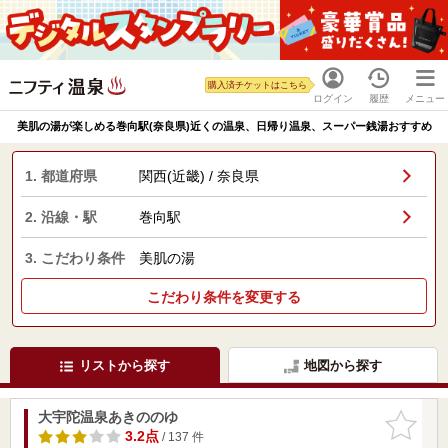
購入済チケットはこちら
ログイン
履歴
メニュー
美肌の湯が楽しめる巻向駅(奈良県)近くの温泉、日帰り温泉、スーパー銭湯おすすめ
1. 都道府県
関西(近畿) / 奈良県
2. 沿線・駅
巻向駅
3. こだわり条件
美肌の湯
こだわり条件を変更する
リストから探す
地図から探す
大宇陀温泉あきののゆ
お気に入
りに追加
3.2点
/ 137 件