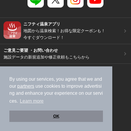
ニフティ温泉アプリ
地図から温泉検索！お得な限定クーポンも！
今すぐダウンロード！
ご意見ご要望 ・お問い合わせ
施設データの新規追加や修正依頼もこちらから
スマートフォン
/
PC
加盟店募集（資料請求）
広告出稿のご案内
By using our services, you agree that we and
our
partners
use cookies to improve advertisi
利用規約
ライフスタイルMEMBERS+規約
ng and enhance your experience on our servi
特定商取引法に基づく表記
ヘルプ
採用情報
ces.
Learn more
運営会社
個人情報保護ポリシー
©NIFTY Lifestyle Co., Ltd.
OK