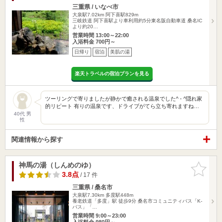
三重県 / いなべ市
大泉駅7.02km
阿下喜駅829m
三岐鉄道 阿下喜駅より車利用約5分東名阪自動車道 桑名IC
より約20…
営業時間 13:00～22:00
入浴料金 700円～
日帰り
宿泊
美肌の湯
楽天トラベルの宿泊プランを見る
ツーリングで寄りましたが静かで癒される温泉でした^ - ^隠れ家
的リピート 有りの温泉です、ドライブがてら立ち寄れますね…
40代 男
性
関連情報から探す
神馬の湯（しんめのゆ）
お気に入
りに追加
3.8点
/ 17 件
三重県 / 桑名市
大泉駅7.30km
多度駅448m
養老鉄道「多度」駅 徒歩9分 桑名市コミュニティバス「K-
バス」「…
営業時間 9:00～23:00
入浴料金 980円～