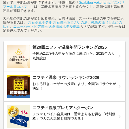
泉）で、美肌効果が期待できます。神奈川県の「
SpaLibur yokohama（スパリ
ブールヨコハマ）
」は、炭酸水素塩泉で角質を柔らかくし、新陳代謝を高める
効果が期待できます。
大泉駅の美肌の湯が楽しめる温泉、日帰り温泉、スーパー銭湯の中でも特に人
気があるのは、
六石高原ホテル 六石温泉あじさいの湯
、
神馬の湯（しんめの
ゆ）
、
ニューハートピア温泉 天然温泉ホテル長島
などの施設です。ぜひ一度は
足を運んでみてください。
第20回ニフティ温泉年間ランキング2025
全国約2.2万件の中から頂点に選ばれた、2025年の人
気施設は…
ニフティ温泉 サウナランキング2026
おふろ好きユーザーの投票により、全国No.1サウナが
決定！
ニフティ温泉プレミアムクーポン
ノジマモバイル会員向け 通常よりもお得な「特別価
格」で人気の温泉を満喫できる！