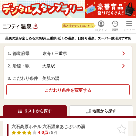
購入済チケットはこちら
ログイン
履歴
メニュー
美肌の湯が楽しめる大泉駅(三重県)近くの温泉、日帰り温泉、スーパー銭湯おすすめ
1. 都道府県
東海 / 三重県
2. 沿線・駅
大泉駅
3. こだわり条件
美肌の湯
こだわり条件を変更する
リストから探す
地図から探す
六石高原ホテル 六石温泉あじさいの湯
お気に入
りに追加
4.0点
/ 5 件