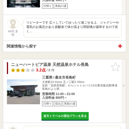
日帰り
美肌の湯
リピーターです 広々していてゆったり過ごせる上、ジャグジーや
電気のお風呂があり炭酸泉で体が温まり関節痛が緩和するので良
く…
40代 女
性
関連情報から探す
ニューハートピア温泉 天然温泉ホテル長島
お気に入
りに追加
3.2点
/ 8 件
三重県 / 桑名市長島町
大泉駅10.91km
五ノ三駅2.56km
近鉄「近鉄長島駅」からシャトルバス10分東名阪自動車道
長島ICより県…
営業時間 11:00～21:00
入浴料金 800円～
日帰り
宿泊
美肌の湯
楽天トラベルの宿泊プランを見る