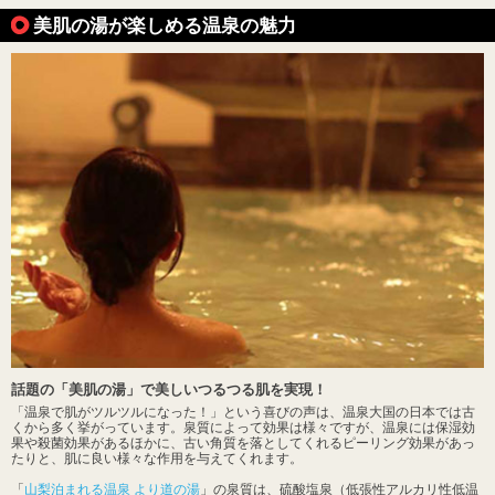
美肌の湯が楽しめる温泉の魅力
話題の「美肌の湯」で美しいつるつる肌を実現！
「温泉で肌がツルツルになった！」という喜びの声は、温泉大国の日本では古
くから多く挙がっています。泉質によって効果は様々ですが、温泉には保湿効
果や殺菌効果があるほかに、古い角質を落としてくれるピーリング効果があっ
たりと、肌に良い様々な作用を与えてくれます。
「
山梨泊まれる温泉 より道の湯
」の泉質は、硫酸塩泉（低張性アルカリ性低温