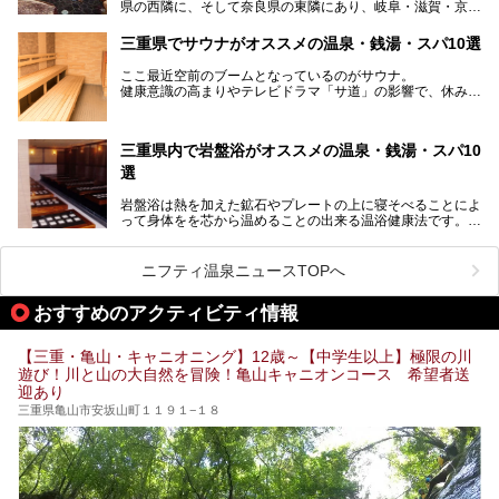
県の西隣に、そして奈良県の東隣にあり、岐阜・滋賀・京
提供元：賢島宝生苑【PR】
都・和歌山の各県とも接しています。
この記事は賢島宝生苑のPR記事です。
伊勢神宮を擁する伊勢志摩や、世界遺産に登録された熊野古
三重県でサウナがオススメの温泉・銭湯・スパ10選
道をはじめ、鳥羽水族館、忍者の里・伊賀、鈴鹿サーキッ
ト、松坂牛に伊勢海老……と、観光＆グルメの宝庫です。
ここ最近空前のブームとなっているのがサウナ。
東からも西からも訪れやすい三重県には、ハイクオリティな
健康意識の高まりやテレビドラマ「サ道」の影響で、休みの
スーパー銭湯がたくさん！お風呂も食事もコスパもいい、お
日には「サ活」を楽しむ人が増えています！
すすめ施設の数々をご紹介します。
そこで今回は、観光地としても人気の三重県でおすすめした
三重県内で岩盤浴がオススメの温泉・銭湯・スパ10
いサウナのある温泉や銭湯、スパをご紹介。
気軽に立ち寄れてリラックス効果の高いサウナで、日頃の疲
選
れをリフレッシュしませんか？
岩盤浴は熱を加えた鉱石やプレートの上に寝そべることによ
って身体をを芯から温めることの出来る温浴健康法です。じ
んわりと身体の内部を温めて発汗を促すことでリラックス効
果だけではなく、代謝が高まり健康や美容にも良い影響が期
待できます。今回はそんな岩盤浴にこだわった、三重県内の
ニフティ温泉ニュースTOPへ
オススメ温泉・銭湯・スパ10ヶ所を紹介させていただきま
す。
おすすめのアクティビティ情報
【三重・亀山・キャニオニング】12歳～【中学生以上】極限の川
遊び！川と山の大自然を冒険！亀山キャニオンコース 希望者送
迎あり
三重県亀山市安坂山町１１９１−１８