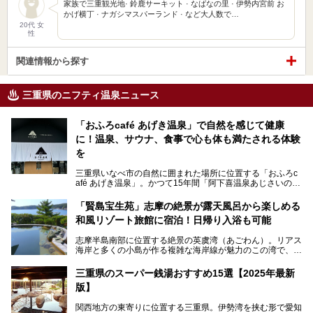
家族で三重観光地· 鈴鹿サーキット · なばなの里 · 伊勢内宮前 お
かげ横丁 · ナガシマスパーランド · など大人数で…
20代 女
性
関連情報から探す
三重県のニフティ温泉ニュース
「おふろcafé あげき温泉」で自然を感じて健康
に！温泉、サウナ、食事で心も体も満たされる体験
を
三重県いなべ市の自然に囲まれた場所に位置する「おふろc
afé あげき温泉」。かつて15年間「阿下喜温泉あじさいの
里」として親しまれてきた施設が、温泉、サウナ、食事、宿
泊が楽しめる施設として2024年4月に新しく生まれ変わりま
「賢島宝生苑」志摩の絶景が露天風呂から楽しめる
した！
和風リゾート旅館に宿泊！日帰り入浴も可能
三重県在住で温泉・サウナ好きな私もずっと行きたいと思っ
志摩半島南部に位置する絶景の英虞湾（あごわん）。リアス
ていた施設……。今回は、地元の方から観光客まで楽しめる
海岸と多くの小島が作る複雑な海岸線が魅力のこの湾で、最
「おふろcafé あげき温泉」をじっくりご紹介していきま
大の島である賢島の景勝地に建ち、お部屋からも露天風呂か
す。
らも英虞湾が一望できる人気の旅館「賢島宝生苑（かしこじ
三重県のスーパー銭湯おすすめ15選【2025年最新
まほうじょうえん）」をご紹介します。日帰り入浴もできま
版】
すよ！
関西地方の東寄りに位置する三重県。伊勢湾を挟む形で愛知
───