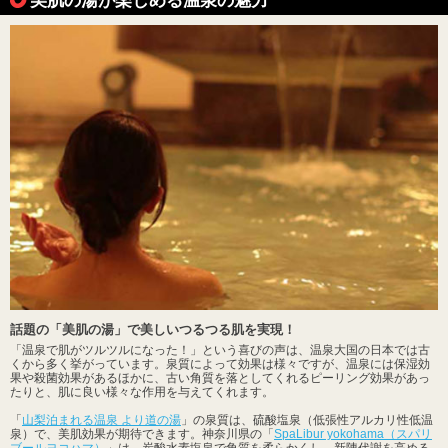
話題の「美肌の湯」で美しいつるつる肌を実現！
「温泉で肌がツルツルになった！」という喜びの声は、温泉大国の日本では古
くから多く挙がっています。泉質によって効果は様々ですが、温泉には保湿効
果や殺菌効果があるほかに、古い角質を落としてくれるピーリング効果があっ
たりと、肌に良い様々な作用を与えてくれます。
「
山梨泊まれる温泉 より道の湯
」の泉質は、硫酸塩泉（低張性アルカリ性低温
泉）で、美肌効果が期待できます。神奈川県の「
SpaLibur yokohama（スパリ
ブールヨコハマ）
」は、炭酸水素塩泉で角質を柔らかくし、新陳代謝を高める