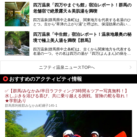
万座温泉が何県にあるのか、どんな温泉なのか、知らない方
四万温泉「四万やまぐち館」宿泊レポート！群馬の
も多いかもしれません。
老舗宿で絶景露天＆美肌湯を満喫
そこで筆者である私が実際に行ってみました！万座温泉の楽
しみ方や周辺の観光地を解説します。
四万温泉(群馬県中之条町)は、関東地方を代表する名湯のひ
また、日帰り入浴できる温泉から混浴可能な温泉まで、おす
とつ。古から“草津の上がり湯”と呼ばれ、保湿効果の高い美
すめの入浴施設もご紹介します！
肌湯として有名な存在です。
四万温泉「中生館」宿泊レポート！温泉地最奥の秘
「四万やまぐち館」は、この地を代表する旅館の一つ。日帰
境で極上美人湯を満喫【群馬】
り入浴も可能ですが、やはり宿泊してじっくり楽しむのがベ
スト。今回は筆者自ら宿泊し、人気の絶景露天風呂＆極上美
四万温泉(群馬県中之条町)は、古くから関東地方を代表する
肌湯をはじめ、館内の魅力をたっぷりとご紹介します！
名湯の一つ。その名は四万の湯が『四万(よんまん)の病を癒
す霊泉』であるとする伝説に由来し、現代においても多くの
観光客で賑わう人気温泉地です。
ニフティ温泉ニュースTOPへ
「中生館」は四万温泉最奥に位置し、秘境感漂う老舗宿。泉
質の良さ(特に美人湯効果)に定評があり、知る人ぞ知る穴場
おすすめのアクティビティ情報
的存在です。今回は筆者自ら宿泊し、自慢の温泉をはじめ食
事・客室・共有スペースなど、宿の全貌を徹底紹介します。
✅【群馬/みなかみ/半日ラフティング3時間＆ツアー写真無料！】
水しぶきを浴びる喜び、共に乗り越える挑戦。冒険の舵を取れ！
★学割あり
群馬県利根郡みなかみ町綱子145-1