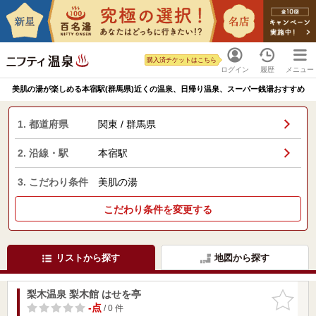
購入済チケットはこちら
ログイン
履歴
メニュー
美肌の湯が楽しめる本宿駅(群馬県)近くの温泉、日帰り温泉、スーパー銭湯おすすめ
1. 都道府県
関東 / 群馬県
2. 沿線・駅
本宿駅
3. こだわり条件
美肌の湯
こだわり条件を変更する
リストから探す
地図から探す
梨木温泉 梨木館 はせを亭
お気に入
りに追加
-点
/ 0 件