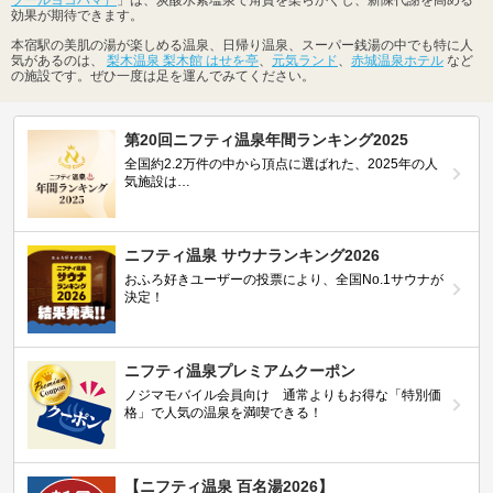
効果が期待できます。
本宿駅の美肌の湯が楽しめる温泉、日帰り温泉、スーパー銭湯の中でも特に人
気があるのは、
梨木温泉 梨木館 はせを亭
、
元気ランド
、
赤城温泉ホテル
など
の施設です。ぜひ一度は足を運んでみてください。
第20回ニフティ温泉年間ランキング2025
全国約2.2万件の中から頂点に選ばれた、2025年の人
気施設は…
ニフティ温泉 サウナランキング2026
おふろ好きユーザーの投票により、全国No.1サウナが
決定！
ニフティ温泉プレミアムクーポン
ノジマモバイル会員向け 通常よりもお得な「特別価
格」で人気の温泉を満喫できる！
【ニフティ温泉 百名湯2026】