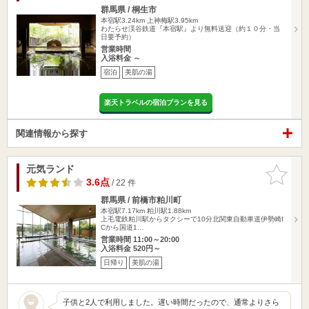
群馬県 / 桐生市
本宿駅3.24km
上神梅駅3.95km
わたらせ渓谷鉄道『本宿駅』より無料送迎（約１０分・当
日要予約）
営業時間
入浴料金 ～
宿泊
美肌の湯
楽天トラベルの宿泊プランを見る
関連情報から探す
元気ランド
お気に入
りに追加
3.6点
/ 22 件
群馬県 / 前橋市粕川町
本宿駅7.17km
粕川駅1.88km
上毛電鉄粕川駅からタクシーで10分北関東自動車道伊勢崎I
Cから国道1…
営業時間 11:00～20:00
入浴料金 520円～
日帰り
美肌の湯
子供と2人で利用しました。遅い時間だったので、通常よりさら