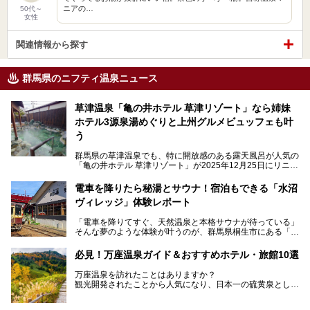
ニアの…
50代～
女性
関連情報から探す
群馬県のニフティ温泉ニュース
草津温泉「亀の井ホテル 草津リゾート」なら姉妹
ホテル3源泉湯めぐりと上州グルメビュッフェも叶
う
群馬県の草津温泉でも、特に開放感のある露天風呂が人気の
「亀の井ホテル 草津リゾート」が2025年12月25日にリニュ
ーアルオープンしました。
ロビーや客室が綺麗になって、上州グルメにこだわったビュ
電車を降りたら秘湯とサウナ！宿泊もできる「水沼
ッフェも人気！アクセスはシャトルバスで楽々、さらに草津
ヴィレッジ」体験レポート
温泉にある姉妹ホテルの「草津温泉 大東舘」「亀の井ホテ
ル 草津湯畑」の湯めぐりまで楽しめます。
「電車を降りてすぐ、天然温泉と本格サウナが待っている」
そんな夢のような体験が叶うのが、群馬県桐生市にある「駅
今回はそんな「亀の井ホテル 草津リゾート」を徹底レポー
の天然温泉&サウナの森 水沼ヴィレッジ」です。
ト！
日帰り温泉の「水沼の湯」と宿泊もできる「サウナの森」、
必見！万座温泉ガイド＆おすすめホテル・旅館10選
２つのエリアがあります。
───
提供元：アイコニア・ホスピタリティ株式会社【PR】
万座温泉を訪れたことはありますか？
今回は、その中でも特にユニークな駅直結の「水沼の湯」の
この記事は亀の井ホテル 草津リゾートのPR記事です。
観光開発されたことから人気になり、日本一の硫黄泉として
魅力に焦点を当て、温泉好き、サウナー、そして電車旅好き
も有名な温泉地です。
も必見の、心と体がリフレッシュする水沼ヴィレッジの体験
レポートをお届けします。