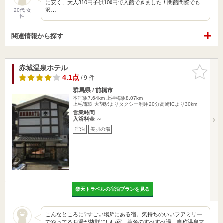
に安く、大人310円子供100円で入館できました！閉館間際でも
沢…
20代 女
性
関連情報から探す
赤城温泉ホテル
お気に入
りに追加
4.1点
/ 9 件
群馬県 / 前橋市
本宿駅7.64km
上神梅駅8.07km
上毛電鉄 大胡駅よりタクシー利用20分高崎ICより30km
営業時間
入浴料金 ～
宿泊
美肌の湯
楽天トラベルの宿泊プランを見る
こんなところに❔すごい場所にある宿。気持ちのいいフアミリー
でやってるお湯が抜群にいい宿。茶色のすべすべ湯。自称温泉マ