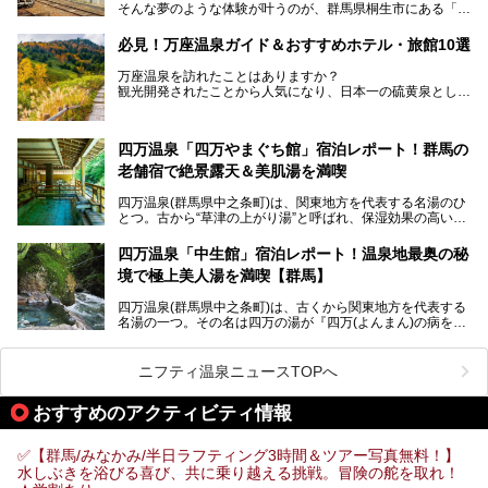
そんな夢のような体験が叶うのが、群馬県桐生市にある「駅
今回はそんな「亀の井ホテル 草津リゾート」を徹底レポー
の天然温泉&サウナの森 水沼ヴィレッジ」です。
ト！
日帰り温泉の「水沼の湯」と宿泊もできる「サウナの森」、
必見！万座温泉ガイド＆おすすめホテル・旅館10選
２つのエリアがあります。
───
提供元：アイコニア・ホスピタリティ株式会社【PR】
万座温泉を訪れたことはありますか？
今回は、その中でも特にユニークな駅直結の「水沼の湯」の
この記事は亀の井ホテル 草津リゾートのPR記事です。
観光開発されたことから人気になり、日本一の硫黄泉として
魅力に焦点を当て、温泉好き、サウナー、そして電車旅好き
も有名な温泉地です。
も必見の、心と体がリフレッシュする水沼ヴィレッジの体験
レポートをお届けします。
万座温泉が何県にあるのか、どんな温泉なのか、知らない方
四万温泉「四万やまぐち館」宿泊レポート！群馬の
も多いかもしれません。
老舗宿で絶景露天＆美肌湯を満喫
そこで筆者である私が実際に行ってみました！万座温泉の楽
しみ方や周辺の観光地を解説します。
四万温泉(群馬県中之条町)は、関東地方を代表する名湯のひ
また、日帰り入浴できる温泉から混浴可能な温泉まで、おす
とつ。古から“草津の上がり湯”と呼ばれ、保湿効果の高い美
すめの入浴施設もご紹介します！
肌湯として有名な存在です。
四万温泉「中生館」宿泊レポート！温泉地最奥の秘
「四万やまぐち館」は、この地を代表する旅館の一つ。日帰
境で極上美人湯を満喫【群馬】
り入浴も可能ですが、やはり宿泊してじっくり楽しむのがベ
スト。今回は筆者自ら宿泊し、人気の絶景露天風呂＆極上美
四万温泉(群馬県中之条町)は、古くから関東地方を代表する
肌湯をはじめ、館内の魅力をたっぷりとご紹介します！
名湯の一つ。その名は四万の湯が『四万(よんまん)の病を癒
す霊泉』であるとする伝説に由来し、現代においても多くの
観光客で賑わう人気温泉地です。
ニフティ温泉ニュースTOPへ
「中生館」は四万温泉最奥に位置し、秘境感漂う老舗宿。泉
質の良さ(特に美人湯効果)に定評があり、知る人ぞ知る穴場
おすすめのアクティビティ情報
的存在です。今回は筆者自ら宿泊し、自慢の温泉をはじめ食
事・客室・共有スペースなど、宿の全貌を徹底紹介します。
✅【群馬/みなかみ/半日ラフティング3時間＆ツアー写真無料！】
水しぶきを浴びる喜び、共に乗り越える挑戦。冒険の舵を取れ！