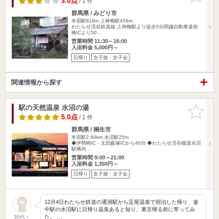
3.0点
/ 1 件
群馬県 / みどり市
本宿駅816m
上神梅駅459m
わたらせ渓谷鉄道線 上神梅駅より徒歩5分関越自動車道前
橋ICより50…
営業時間 11:30～16:00
入浴料金 5,000円～
日帰り
女子旅・女子会
関連情報から探す
駅の天然温泉 水沼の湯
お気に入
りに追加
5.0点
/ 1 件
群馬県 / 桐生市
本宿駅2.60km
水沼駅25m
◆伊勢崎IC・太田藪塚ICから40分 ◆わたらせ渓谷鐵道水沼
駅構内…
営業時間 9:00～21:00
入浴料金 1,350円～
日帰り
女子旅・女子会
12月4日わたらせ鉄道の通洞駅から足尾温泉で宿泊した帰り、途
中駅の水沼駅に日帰り温泉あると知り、東京帰る前に寄ってみ
た。 …
50代～