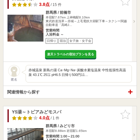
りに追加
3.8点
/ 15 件
群馬県 / 前橋市
本宿駅7.67km
上神梅駅8.10km
東武鉄道浅草～赤城～上毛電鉄大胡駅下車～タクシー関越
自動車道「高崎J…
営業時間
入浴料金 ～
日帰り
宿泊
女子旅・女子会
楽天トラベルの宿泊プランを見る
赤城温泉 新島の湯 Ca･Mg･Na･炭酸水素塩温泉 中性低張性高温
泉 43.1℃ 25㍑ pH6.5 日帰り500円11…
匿名
関連情報から探す
YS湯～トピアみどモスパ
お気に入
りに追加
4.0点
/ 1 件
群馬県 / みどり市
本宿駅8.88km
岩宿駅1.65km
営業時間 1:00～21:00