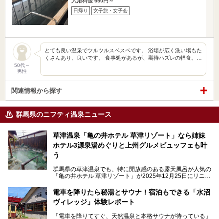
入浴料金 650円～
日帰り
女子旅・女子会
とても良い温泉でツルツルスベスベです。 浴場が広く洗い場もた
くさんあり、良いです。 食事処があるが、期待ハズレの軽食。…
50代～
男性
関連情報から探す
群馬県のニフティ温泉ニュース
草津温泉「亀の井ホテル 草津リゾート」なら姉妹
ホテル3源泉湯めぐりと上州グルメビュッフェも叶
う
群馬県の草津温泉でも、特に開放感のある露天風呂が人気の
「亀の井ホテル 草津リゾート」が2025年12月25日にリニュ
ーアルオープンしました。
ロビーや客室が綺麗になって、上州グルメにこだわったビュ
電車を降りたら秘湯とサウナ！宿泊もできる「水沼
ッフェも人気！アクセスはシャトルバスで楽々、さらに草津
ヴィレッジ」体験レポート
温泉にある姉妹ホテルの「草津温泉 大東舘」「亀の井ホテ
ル 草津湯畑」の湯めぐりまで楽しめます。
「電車を降りてすぐ、天然温泉と本格サウナが待っている」