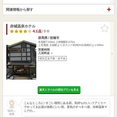
関連情報から探す
赤城温泉ホテル
お気に入
りに追加
4.1点
/ 9 件
群馬県 / 前橋市
本宿駅7.64km
上神梅駅8.07km
上毛電鉄 大胡駅よりタクシー利用20分高崎ICより30km
営業時間
入浴料金 ～
宿泊
女子旅・女子会
楽天トラベルの宿泊プランを見る
こんなところに❔すごい場所にある宿。気持ちのいいフアミリー
でやってるお湯が抜群にいい宿。茶色のすべすべ湯。自称温泉マ
ニアの…
50代～
女性