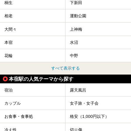
桐生
下新田
相老
運動公園
大間々
上神梅
本宿
水沼
花輪
中野
すべて表示する
本宿駅の人気テーマから探す
宿泊
露天風呂
カップル
女子旅・女子会
お食事・食事処
格安（1,000円以下）
冷え性
切り傷