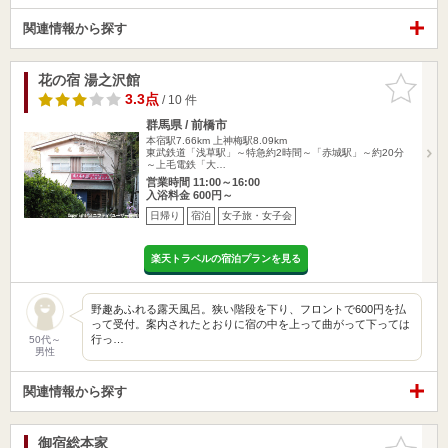
関連情報から探す
花の宿 湯之沢館
お気に入
りに追加
3.3点
/ 10 件
群馬県 / 前橋市
本宿駅7.66km
上神梅駅8.09km
東武鉄道「浅草駅」～特急約2時間～「赤城駅」～約20分
～上毛電鉄「大…
営業時間 11:00～16:00
入浴料金 600円～
日帰り
宿泊
女子旅・女子会
楽天トラベルの宿泊プランを見る
野趣あふれる露天風呂。狭い階段を下り、フロントで600円を払
って受付。案内されたとおりに宿の中を上って曲がって下っては
行っ…
50代～
男性
関連情報から探す
御宿総本家
お気に入