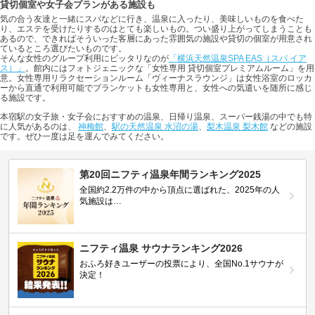
貸切個室や女子会プランがある施設も
気の合う友達と一緒にスパなどに行き、温泉に入ったり、美味しいものを食べた
り、エステを受けたりするのはとても楽しいもの。つい盛り上がってしまうことも
あるので、できればそういった客層にあった雰囲気の施設や貸切の個室が用意され
ているところ選びたいものです。
そんな女性のグループ利用にピッタリなのが
「横浜天然温泉SPA EAS（スパ イア
ス）」
。館内にはフォトジェニックな「女性専用 貸切個室プレミアムルーム」を用
意。女性専用リラクセーションルーム「ヴィーナスラウンジ」は女性浴室のロッカ
ーから直通で利用可能でブランケットも女性専用と、女性への気遣いを随所に感じ
る施設です。
本宿駅の女子旅・女子会におすすめの温泉、日帰り温泉、スーパー銭湯の中でも特
に人気があるのは、
神梅館
、
駅の天然温泉 水沼の湯
、
梨木温泉 梨木館
などの施設
です。ぜひ一度は足を運んでみてください。
第20回ニフティ温泉年間ランキング2025
全国約2.2万件の中から頂点に選ばれた、2025年の人
気施設は…
ニフティ温泉 サウナランキング2026
おふろ好きユーザーの投票により、全国No.1サウナが
決定！