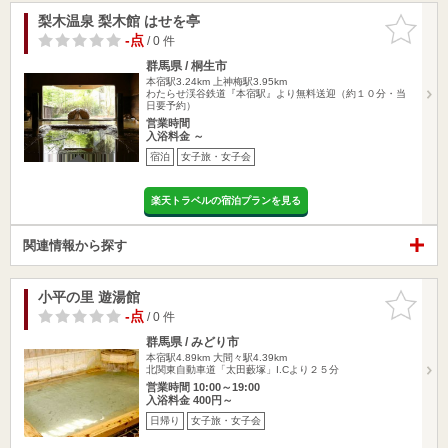
梨木温泉 梨木館 はせを亭
お気に入
りに追加
-点
/ 0 件
群馬県 / 桐生市
本宿駅3.24km
上神梅駅3.95km
わたらせ渓谷鉄道『本宿駅』より無料送迎（約１０分・当
日要予約）
営業時間
入浴料金 ～
宿泊
女子旅・女子会
楽天トラベルの宿泊プランを見る
関連情報から探す
小平の里 遊湯館
お気に入
りに追加
-点
/ 0 件
群馬県 / みどり市
本宿駅4.89km
大間々駅4.39km
北関東自動車道「太田藪塚」I.Cより２５分
営業時間 10:00～19:00
入浴料金 400円～
日帰り
女子旅・女子会