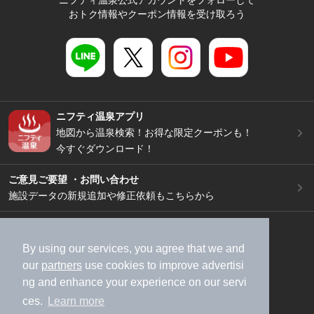
ニフティ温泉公式アカウントをフォローして
おトク情報やクーポン情報を受け取ろう
ニフティ温泉アプリ
地図から温泉検索！お得な限定クーポンも！
今すぐダウンロード！
ご意見ご要望 ・お問い合わせ
施設データの新規追加や修正依頼もこちらから
スマートフォン
/
PC
加盟店募集（資料請求）
広告出稿のご案内
By using our services, you agree that we and
our
partners
use cookies to improve advertisi
利用規約
ライフスタイルMEMBERS+規約
ng and enhance your experience on our servi
特定商取引法に基づく表記
ヘルプ
採用情報
ces.
Learn more
運営会社
個人情報保護ポリシー