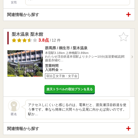
女性
関連情報から探す
梨木温泉 梨木館
お気に入
りに追加
3.8点
/ 12 件
群馬県 / 桐生市 / 梨木温泉
本宿駅3.18km
上神梅駅3.89km
わたらせ渓谷鉄道本宿駅よりタクシー10分(送迎要確認)関
越道赤城IC…
営業時間
入浴料金 ～
宿泊
女子旅・女子会
楽天トラベルの宿泊プランを見る
アクセスしにくいと感じるのは、電車だと、渡良瀬渓谷鉄道を使
う事です。車なら簡単に大間々から足尾に向かえば良いのです。
駅か…
匿名
関連情報から探す