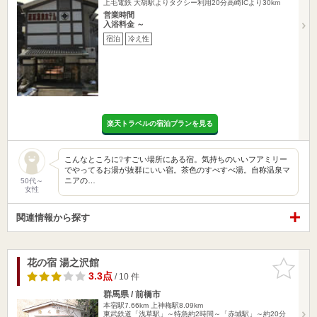
上毛電鉄 大胡駅よりタクシー利用20分高崎ICより30km
営業時間
入浴料金 ～
宿泊
冷え性
楽天トラベルの宿泊プランを見る
こんなところに❔すごい場所にある宿。気持ちのいいフアミリー
でやってるお湯が抜群にいい宿。茶色のすべすべ湯。自称温泉マ
ニアの…
50代～
女性
関連情報から探す
花の宿 湯之沢館
お気に入
りに追加
3.3点
/ 10 件
群馬県 / 前橋市
本宿駅7.66km
上神梅駅8.09km
東武鉄道「浅草駅」～特急約2時間～「赤城駅」～約20分