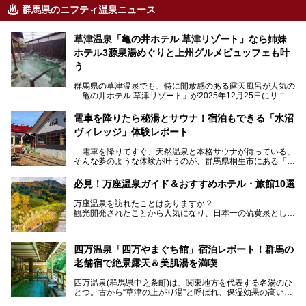
群馬県のニフティ温泉ニュース
草津温泉「亀の井ホテル 草津リゾート」なら姉妹
ホテル3源泉湯めぐりと上州グルメビュッフェも叶
う
群馬県の草津温泉でも、特に開放感のある露天風呂が人気の
「亀の井ホテル 草津リゾート」が2025年12月25日にリニュ
ーアルオープンしました。
ロビーや客室が綺麗になって、上州グルメにこだわったビュ
電車を降りたら秘湯とサウナ！宿泊もできる「水沼
ッフェも人気！アクセスはシャトルバスで楽々、さらに草津
ヴィレッジ」体験レポート
温泉にある姉妹ホテルの「草津温泉 大東舘」「亀の井ホテ
ル 草津湯畑」の湯めぐりまで楽しめます。
「電車を降りてすぐ、天然温泉と本格サウナが待っている」
そんな夢のような体験が叶うのが、群馬県桐生市にある「駅
今回はそんな「亀の井ホテル 草津リゾート」を徹底レポー
の天然温泉&サウナの森 水沼ヴィレッジ」です。
ト！
日帰り温泉の「水沼の湯」と宿泊もできる「サウナの森」、
必見！万座温泉ガイド＆おすすめホテル・旅館10選
２つのエリアがあります。
───
提供元：アイコニア・ホスピタリティ株式会社【PR】
万座温泉を訪れたことはありますか？
今回は、その中でも特にユニークな駅直結の「水沼の湯」の
この記事は亀の井ホテル 草津リゾートのPR記事です。
観光開発されたことから人気になり、日本一の硫黄泉として
魅力に焦点を当て、温泉好き、サウナー、そして電車旅好き
も有名な温泉地です。
も必見の、心と体がリフレッシュする水沼ヴィレッジの体験
レポートをお届けします。
万座温泉が何県にあるのか、どんな温泉なのか、知らない方
四万温泉「四万やまぐち館」宿泊レポート！群馬の
も多いかもしれません。
老舗宿で絶景露天＆美肌湯を満喫
そこで筆者である私が実際に行ってみました！万座温泉の楽
しみ方や周辺の観光地を解説します。
四万温泉(群馬県中之条町)は、関東地方を代表する名湯のひ
また、日帰り入浴できる温泉から混浴可能な温泉まで、おす
とつ。古から“草津の上がり湯”と呼ばれ、保湿効果の高い美
すめの入浴施設もご紹介します！
肌湯として有名な存在です。