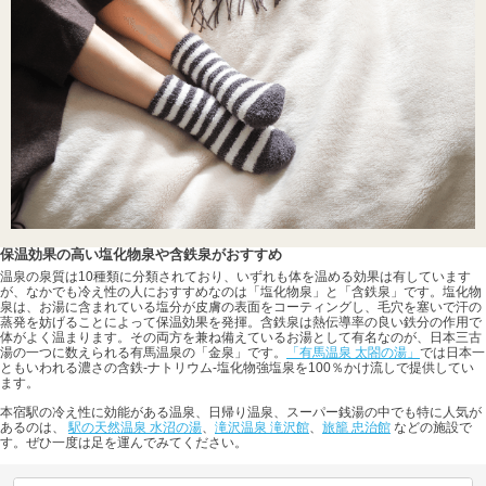
保温効果の高い塩化物泉や含鉄泉がおすすめ
温泉の泉質は10種類に分類されており、いずれも体を温める効果は有しています
が、なかでも冷え性の人におすすめなのは「塩化物泉」と「含鉄泉」です。塩化物
泉は、お湯に含まれている塩分が皮膚の表面をコーティングし、毛穴を塞いで汗の
蒸発を妨げることによって保温効果を発揮。含鉄泉は熱伝導率の良い鉄分の作用で
体がよく温まります。その両方を兼ね備えているお湯として有名なのが、日本三古
湯の一つに数えられる有馬温泉の「金泉」です。
「有馬温泉 太閤の湯」
では日本一
ともいわれる濃さの含鉄-ナトリウム-塩化物強塩泉を100％かけ流しで提供してい
ます。
本宿駅の冷え性に効能がある温泉、日帰り温泉、スーパー銭湯の中でも特に人気が
あるのは、
駅の天然温泉 水沼の湯
、
滝沢温泉 滝沢館
、
旅籠 忠治館
などの施設で
す。ぜひ一度は足を運んでみてください。