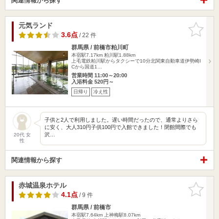
関連情報から探す
元気ランド
お気に入
りに追加
3.6点
/ 22 件
群馬県 / 前橋市粕川町
本宿駅7.17km
粕川駅1.88km
上毛電鉄粕川駅からタクシーで10分北関東自動車道伊勢崎I
Cから国道1…
営業時間 11:00～20:00
入浴料金 520円～
日帰り
冷え性
子供と2人で利用しました。遅い時間だったので、通常よりさら
に安く、大人310円子供100円で入館できました！閉館間際でも
沢…
20代 女
性
関連情報から探す
赤城温泉ホテル
お気に入
りに追加
4.1点
/ 9 件
群馬県 / 前橋市
本宿駅7.64km
上神梅駅8.07km