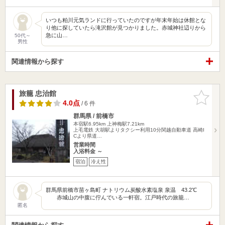
いつも粕川元気ランドに行っていたのですが年末年始は休館とな
り他に探していたら滝沢館が見つかりました。赤城神社辺りから
急に山…
50代～
男性
関連情報から探す
旅籠 忠治館
お気に入
りに追加
4.0点
/ 6 件
群馬県 / 前橋市
本宿駅6.95km
上神梅駅7.21km
上毛電鉄 大胡駅よりタクシー利用10分関越自動車道 高崎I
Cより県道…
営業時間
入浴料金 ～
宿泊
冷え性
群馬県前橋市苗ヶ島町 ナトリウム炭酸水素塩泉 泉温 43.2℃
赤城山の中腹に佇んでいる一軒宿。江戸時代の旅籠…
匿名