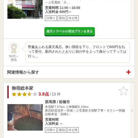
～上毛電鉄「大…
営業時間 11:00～16:00
入浴料金 600円～
日帰り
宿泊
冷え性
楽天トラベルの宿泊プランを見る
野趣あふれる露天風呂。狭い階段を下り、フロントで600円を払
って受付。案内されたとおりに宿の中を上って曲がって下っては
行っ…
50代～
男性
関連情報から探す
御宿総本家
お気に入
りに追加
3.8点
/ 15 件
群馬県 / 前橋市
本宿駅7.67km
上神梅駅8.10km
東武鉄道浅草～赤城～上毛電鉄大胡駅下車～タクシー関越
自動車道「高崎J…
営業時間
入浴料金 ～
日帰り
宿泊
冷え性