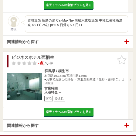
楽天トラベルの宿泊プランを見る
赤城温泉 新島の湯 Ca･Mg･Na･炭酸水素塩温泉 中性低張性高温
泉 43.1℃ 25㍑ pH6.5 日帰り500円11…
匿名
関連情報から探す
ビジネスホテル西桐生
お気に入
りに追加
-点
/ 0 件
群馬県 / 桐生市
本宿駅10.14km
西桐生駅139m
■お車でお越しの場合 ・東北自動車道「佐野・藤岡I.C.」よ
り国道…
営業時間
入浴料金 ～
宿泊
冷え性
楽天トラベルの宿泊プランを見る
関連情報から探す