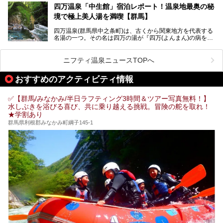
四万温泉「中生館」宿泊レポート！温泉地最奥の秘
「四万やまぐち館」は、この地を代表する旅館の一つ。日帰
境で極上美人湯を満喫【群馬】
り入浴も可能ですが、やはり宿泊してじっくり楽しむのがベ
スト。今回は筆者自ら宿泊し、人気の絶景露天風呂＆極上美
四万温泉(群馬県中之条町)は、古くから関東地方を代表する
肌湯をはじめ、館内の魅力をたっぷりとご紹介します！
名湯の一つ。その名は四万の湯が『四万(よんまん)の病を癒
す霊泉』であるとする伝説に由来し、現代においても多くの
観光客で賑わう人気温泉地です。
ニフティ温泉ニュースTOPへ
「中生館」は四万温泉最奥に位置し、秘境感漂う老舗宿。泉
質の良さ(特に美人湯効果)に定評があり、知る人ぞ知る穴場
おすすめのアクティビティ情報
的存在です。今回は筆者自ら宿泊し、自慢の温泉をはじめ食
事・客室・共有スペースなど、宿の全貌を徹底紹介します。
✅【群馬/みなかみ/半日ラフティング3時間＆ツアー写真無料！】
水しぶきを浴びる喜び、共に乗り越える挑戦。冒険の舵を取れ！
★学割あり
群馬県利根郡みなかみ町綱子145-1