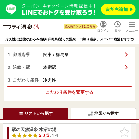
購入済チケットはこちら
ログイン
履歴
メニュー
冷え性に効能がある本宿駅(群馬県)近くの温泉、日帰り温泉、スーパー銭湯おすすめ
1. 都道府県
関東 / 群馬県
2. 沿線・駅
本宿駅
3. こだわり条件
冷え性
こだわり条件を変更する
リストから探す
地図から探す
駅の天然温泉 水沼の湯
お気に入
りに追加
5.0点
/ 1 件