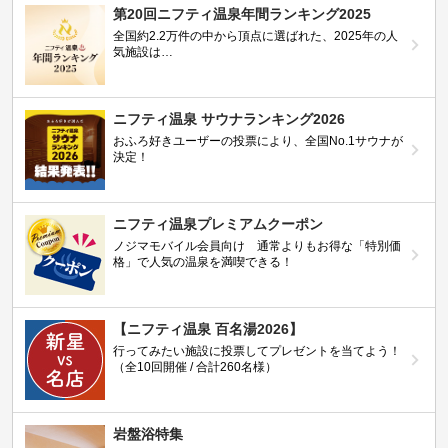
第20回ニフティ温泉年間ランキング2025
全国約2.2万件の中から頂点に選ばれた、2025年の人
気施設は…
ニフティ温泉 サウナランキング2026
おふろ好きユーザーの投票により、全国No.1サウナが
決定！
ニフティ温泉プレミアムクーポン
ノジマモバイル会員向け 通常よりもお得な「特別価
格」で人気の温泉を満喫できる！
【ニフティ温泉 百名湯2026】
行ってみたい施設に投票してプレゼントを当てよう！
（全10回開催 / 合計260名様）
岩盤浴特集