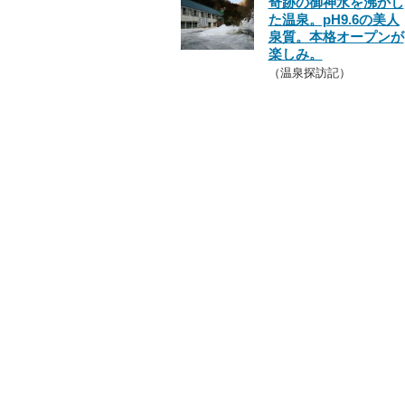
奇跡の御神水を沸かし
た温泉。pH9.6の美人
泉質。本格オープンが
楽しみ。
（温泉探訪記）