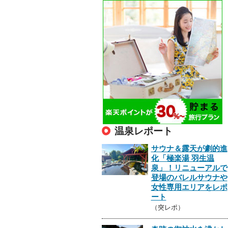
温泉レポート
サウナ＆露天が劇的進
化「極楽湯 羽生温
泉」！リニューアルで
登場のバレルサウナや
女性専用エリアをレポ
ート
（突レポ）