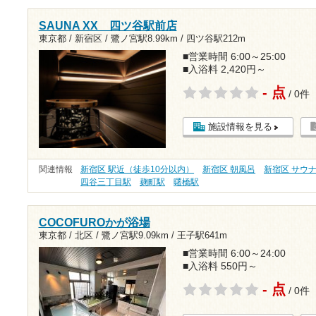
SAUNA XX 四ツ谷駅前店
東京都 / 新宿区 /
鷺ノ宮駅8.99km
/
四ツ谷駅212m
■営業時間 6:00～25:00
■入浴料 2,420円～
- 点
/ 0件
施設情報を見る
関連情報
新宿区 駅近（徒歩10分以内）
新宿区 朝風呂
新宿区 サウ
四谷三丁目駅
麹町駅
曙橋駅
COCOFUROかが浴場
東京都 / 北区 /
鷺ノ宮駅9.09km
/
王子駅641m
■営業時間 6:00～24:00
■入浴料 550円～
- 点
/ 0件