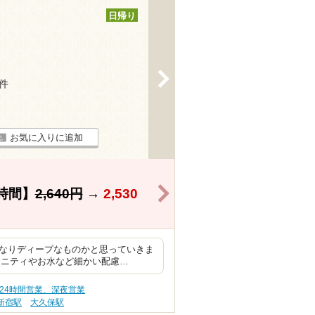
日帰り
>
9件
お気に入りに追加
>
時間】
2,640円
→
2,530
かなりディープなものかと思っていきま
メニティやお水など細かい配慮…
 24時間営業、深夜営業
新宿駅
大久保駅