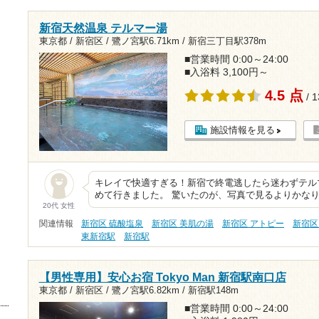
新宿天然温泉 テルマー湯
東京都 / 新宿区 /
鷺ノ宮駅6.71km
/
新宿三丁目駅378m
■営業時間 0:00～24:00
■入浴料 3,100円～
4.5 点
/ 
施設情報を見る
キレイで快適すぎる！新宿で終電逃したら迷わずテルマー湯
めて行きました。 驚いたのが、写真で見るよりかな
20代 女性
関連情報
新宿区 硫酸塩泉
新宿区 美肌の湯
新宿区 アトピー
新宿区
東新宿駅
新宿駅
【男性専用】安心お宿 Tokyo Man 新宿駅南口店
東京都 / 新宿区 /
鷺ノ宮駅6.82km
/
新宿駅148m
■営業時間 0:00～24:00