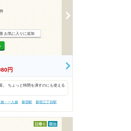
3件
>
お気に入りに追加
る
>
980円
富。 ちょっと時間を潰すのにも使える
り旅・一人旅
新宿駅
新宿三丁目駅
日帰り
宿泊