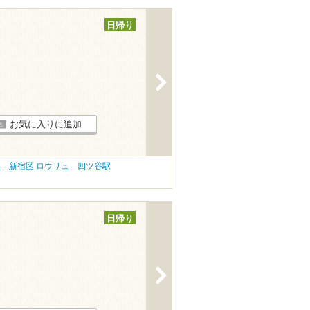
日帰り
>
お気に入りに追加
ナ
新宿区 ロウリュ
四ツ谷駅
日帰り
>