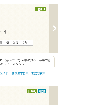
日帰り
>
132件
お気に入りに追加
へ(*^_^*) 金曜の深夜1時頃に初
りキレイ！オシャレ…
 冷え性
新宿三丁目駅
西武新宿駅
日帰り
宿泊