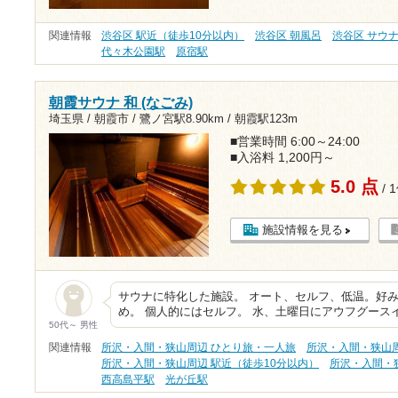
関連情報
渋谷区 駅近（徒歩10分以内）
渋谷区 朝風呂
渋谷区 サウ
代々木公園駅
原宿駅
朝霞サウナ 和 (なごみ)
埼玉県 / 朝霞市 /
鷺ノ宮駅8.90km
/
朝霞駅123m
■営業時間 6:00～24:00
■入浴料 1,200円～
5.0 点
/ 
施設情報を見る
サウナに特化した施設。 オート、セルフ、低温。好
め。 個人的にはセルフ。 水、土曜日にアウフグースイ
50代～ 男性
関連情報
所沢・入間・狭山周辺 ひとり旅・一人旅
所沢・入間・狭山
所沢・入間・狭山周辺 駅近（徒歩10分以内）
所沢・入間・
西高島平駅
光が丘駅