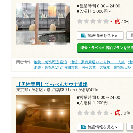
■営業時間 0:00～24:00
■入浴料 1,000円～
- 点
/ 0件
施設情報を見る
楽天トラベルの宿泊プランを見
関連情報
池袋・巣鴨周辺 宿泊
池袋・巣鴨周辺 ひとり旅・一人旅
池
池袋・巣鴨周辺 24時間営業、深夜営業
大塚駅
巣鴨新田駅
【男性専用】てっぺんサウナ道場
東京都 / 渋谷区 /
鷺ノ宮駅8.71km
/
渋谷駅411m
■営業時間 0:00～24:00
■入浴料 1,200円～
- 点
/ 0件
施設情報を見る