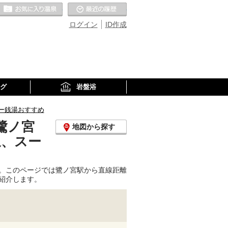
お気に入りの温泉
最近の履歴
ログイン
ID作成
グ
岩盤浴
ー銭湯おすすめ
鷺ノ宮
地図から探す
泉、スー
。このページでは鷺ノ宮駅から直線距離
紹介します。