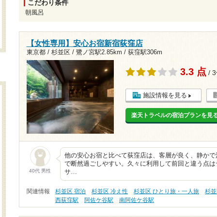
こだわり条件
朝風呂
【女性専用】安心お宿新宿荻窪店
東京都 / 杉並区 /
鷺ノ宮駅2.85km
/
荻窪駅306m
3.3 点
/ 
施設情報を見る
楽天トラベルの宿泊プランを見
他の安心お宿と比べて荻窪店は、客層が良く、静かで
で断然過ごしやすい。久々に利用して前回と違う点は
40代 男性
サ…
関連情報
杉並区 宿泊
杉並区 冷え性
杉並区 ひとり旅・一人旅
杉並
西荻窪駅
阿佐ケ谷駅
南阿佐ケ谷駅