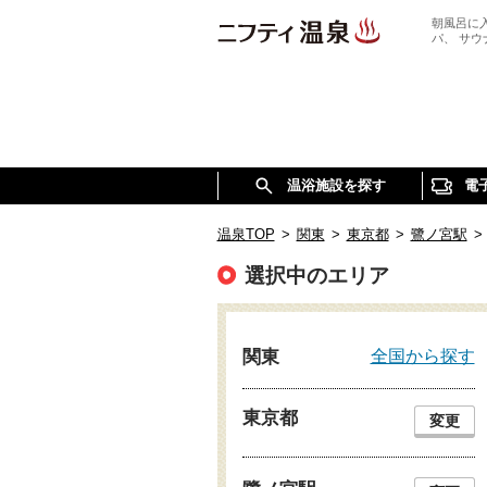
朝風呂に
パ、 サ
温浴施設を探す
電
温泉TOP
>
関東
>
東京都
>
鷺ノ宮駅
>
選択中のエリア
全国から探す
関東
東京都
変更