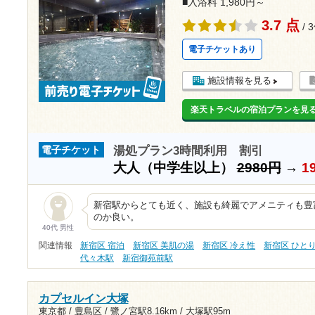
■入浴料 1,980円～
3.7 点
/ 
電子チケットあり
施設情報を見る
楽天トラベルの宿泊プランを見
湯処プラン3時間利用 割引
電子チケット
大人（中学生以上）
2980円
→
1
新宿駅からとても近く、施設も綺麗でアメニティも豊
のか良い。
40代 男性
関連情報
新宿区 宿泊
新宿区 美肌の湯
新宿区 冷え性
新宿区 ひと
代々木駅
新宿御苑前駅
カプセルイン大塚
東京都 / 豊島区 /
鷺ノ宮駅8.16km
/
大塚駅95m