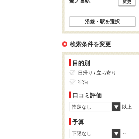
鷺ノ宮駅
変更
沿線・駅を選択
検索条件を変更
目的別
日帰り / 立ち寄り
宿泊
口コミ評価
指定なし
以上
予算
下限なし
～