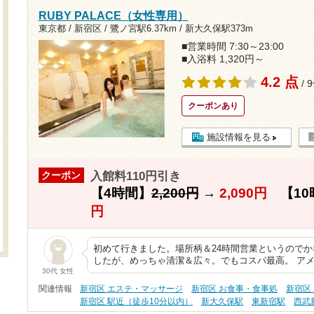
RUBY PALACE（女性専用）
東京都 / 新宿区 /
鷺ノ宮駅6.37km
/
新大久保駅373m
■営業時間 7:30～23:00
■入浴料 1,320円～
4.2 点
/ 
クーポンあり
施設情報を見る
入館料110円引き
クーポン
【4時間】
2,200円
→
2,090円
【10
円
初めて行きました。場所柄＆24時間営業というので
したが、めっちゃ清潔＆広々。でもコスパ最高。 ア
30代 女性
関連情報
新宿区 エステ・マッサージ
新宿区 お食事・食事処
新宿区
新宿区 駅近（徒歩10分以内）
新大久保駅
東新宿駅
西武