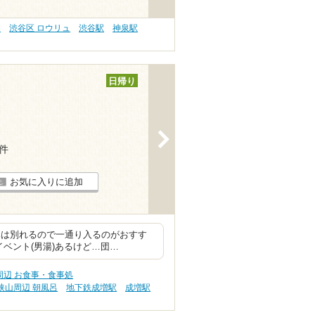
ナ
渋谷区 ロウリュ
渋谷駅
神泉駅
日帰り
>
1件
お気に入りに追加
みは別れるので一通り入るのがおすす
ベント(男湯)あるけど…団…
周辺 お食事・食事処
狭山周辺 朝風呂
地下鉄成増駅
成増駅