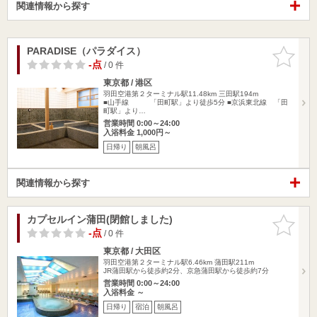
関連情報から探す
PARADISE（パラダイス）
お気に入
りに追加
-点
/ 0 件
東京都 / 港区
羽田空港第２ターミナル駅11.48km
三田駅194m
■山手線 「田町駅」より徒歩5分 ■京浜東北線 「田
町駅」より…
営業時間 0:00～24:00
入浴料金 1,000円～
日帰り
朝風呂
関連情報から探す
カプセルイン蒲田(閉館しました)
お気に入
りに追加
-点
/ 0 件
東京都 / 大田区
羽田空港第２ターミナル駅6.46km
蒲田駅211m
JR蒲田駅から徒歩約2分、京急蒲田駅から徒歩約7分
営業時間 0:00～24:00
入浴料金 ～
日帰り
宿泊
朝風呂