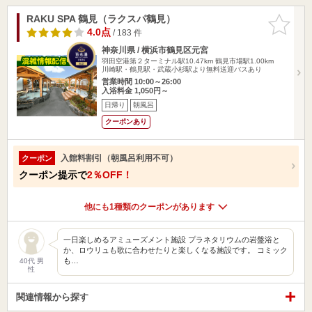
RAKU SPA 鶴見（ラクスパ鶴見）
お気に入
りに追加
4.0点
/ 183 件
神奈川県 / 横浜市鶴見区元宮
羽田空港第２ターミナル駅10.47km
鶴見市場駅1.00km
川崎駅・鶴見駅・武蔵小杉駅より無料送迎バスあり
営業時間 10:00～26:00
入浴料金 1,050円～
日帰り
朝風呂
クーポンあり
入館料割引（朝風呂利用不可）
クーポン
クーポン提示で
2％OFF！
他にも1種類のクーポンがあります
一日楽しめるアミューズメント施設 プラネタリウムの岩盤浴と
か、ロウリュも歌に合わせたりと楽しくなる施設です。 コミック
も…
40代 男
性
関連情報から探す