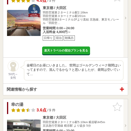
4.0点
/ 5 件
東京都 / 大田区
羽田空港第２ターミナル駅2.16km
羽田空港第３ターミナル駅201m
羽田空港第3ターミナル2Fより直結 京急線、東京モノレー
ル「羽田空…
営業時間 0:00～24:00
入浴料金 4,800円～
日帰り
宿泊
朝風呂
楽天トラベルの宿泊プランを見る
金曜日のお昼にいきました。 世間はゴールデンウィーク期間はい
ってますので、混んでるかな？と思いましたが、昼間は空いてい
て…
50代～
女性
関連情報から探す
幸の湯
お気に入
りに追加
3.6点
/ 9 件
東京都 / 大田区
羽田空港第２ターミナル駅5.10km
糀谷駅445m
京浜急行空港線 糀谷駅 より徒歩 5分
営業時間 6:00～23:00