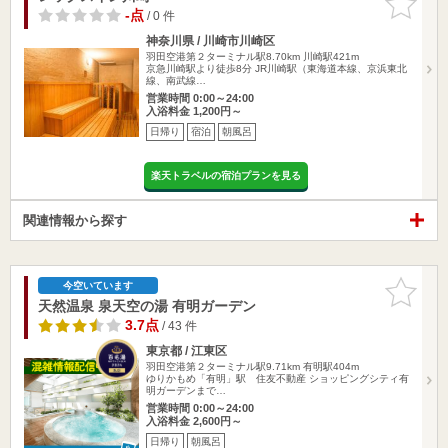
りに追加
-点
/ 0 件
神奈川県 / 川崎市川崎区
羽田空港第２ターミナル駅8.70km
川崎駅421m
京急川崎駅より徒歩8分 JR川崎駅（東海道本線、京浜東北
線、南武線…
営業時間 0:00～24:00
入浴料金 1,200円～
日帰り
宿泊
朝風呂
楽天トラベルの宿泊プランを見る
関連情報から探す
お気に入
今空いています
りに追加
天然温泉 泉天空の湯 有明ガーデン
3.7点
/ 43 件
東京都 / 江東区
羽田空港第２ターミナル駅9.71km
有明駅404m
ゆりかもめ「有明」駅 住友不動産 ショッピングシティ有
明ガーデンまで…
営業時間 0:00～24:00
入浴料金 2,600円～
日帰り
朝風呂