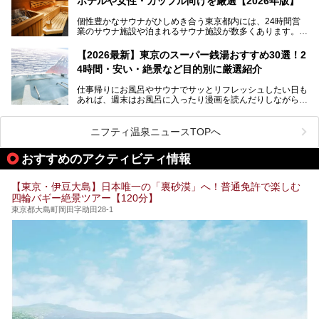
ホテルや女性・カップル向けを厳選【2026年版】
個性豊かなサウナがひしめき合う東京都内には、24時間営
業のサウナ施設や泊まれるサウナ施設が数多くあります。
終電を逃した深夜の利用に限らず、時間を気にしないサウナ
を旅の目的とする「サ旅」や自分へのご褒美のための宿泊な
【2026最新】東京のスーパー銭湯おすすめ30選！2
ど、自分の好きなタイミングで好きなだけサ活ができるのが
4時間・安い・絶景など目的別に厳選紹介
魅力です。
仕事帰りにお風呂やサウナでサッとリフレッシュしたい日も
最近では、男性専用施設だけでなく、カップルや女性に嬉し
あれば、週末はお風呂に入ったり漫画を読んだりしながら一
い個室サウナも増えてきました。
日中ダラダラ過ごしたい日もあると思います。
この記事では、東京都内にある24時間営業のサウナの中か
また、終電を逃してしまい、「このまま朝までゆっくりでき
ら、特におすすめしたい施設14選をご紹介します。
ニフティ温泉ニュースTOPへ
る場所があれば」と探した経験がある人も多いのではないで
宿泊可能な施設もピックアップしているので、ぜひチェック
しょうか。
してみてください。
おすすめのアクティビティ情報
そこで本記事では、東京でおすすめのスーパー銭湯を、目的
別に厳選した30施設からご紹介します。
【東京・伊豆大島】日本唯一の「裏砂漠」へ！普通免許で楽しむ
24時間営業で宿泊できる施設や、1,000円以下で楽しめる安
四輪バギー絶景ツアー【120分】
い施設、デートや休日レジャーにもぴったりなエンタメ要素
が充実した施設など、利用のシーンに合わせて参考にしてく
東京都大島町岡田字助田28-1
ださい。