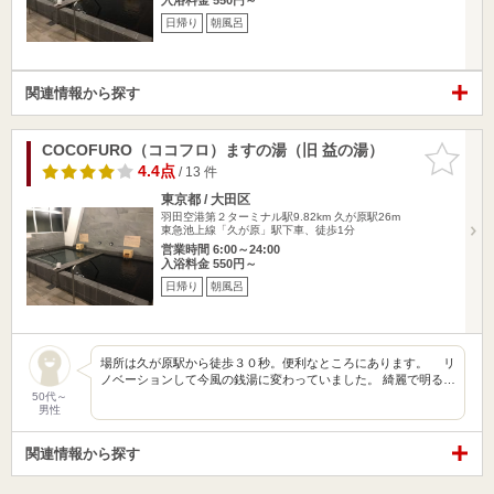
日帰り
朝風呂
関連情報から探す
COCOFURO（ココフロ）ますの湯（旧 益の湯）
お気に入
りに追加
4.4点
/ 13 件
東京都 / 大田区
羽田空港第２ターミナル駅9.82km
久が原駅26m
東急池上線「久が原」駅下車、徒歩1分
営業時間 6:00～24:00
入浴料金 550円～
日帰り
朝風呂
場所は久が原駅から徒歩３０秒。便利なところにあります。 リ
ノベーションして今風の銭湯に変わっていました。 綺麗で明る…
50代～
男性
関連情報から探す