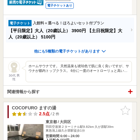
電子チケットあり
入館料＋選べる！ほろよいセット付プラン
電子チケット
【平日限定】大人（20歳以上）
3900円
【土日祝限定】大
人（20歳以上）
5100円
他にも5種類の電子チケットがあります
ホームサウナです。 天然温泉も琥珀色で肌に良く良いですが、サ
ウナが都内トップクラス。 6分に一度のオートローリュと高い…
30代 男
性
関連情報から探す
COCOFURO ますの湯
お気に入
りに追加
2.5点
/ 2 件
東京都 / 大田区
羽田空港第２ターミナル駅9.82km
久が原駅39m
東急池上線久が原駅徒歩1分
営業時間 6:00～24:00
入浴料金 550円～