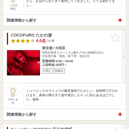
たら、お店から出てきて案内してくれました。とても助かりま
し…
～10代
男性
関連情報から探す
COCOFURO たかの湯
お気に入
りに追加
4.0点
/ 4 件
東京都 / 大田区
羽田空港第２ターミナル駅6.77km
雑色駅152m
京浜急行線「雑色」駅下車、徒歩2分
営業時間 6:00～24:00
入浴料金 550円～
日帰り
朝風呂
ミュージックロウリュウが爆音激熱でたのしい。短時間で汗がか
けます。身体が痛すぎて途中退出しちゃった回もあるほどでし
た。毎時…
30代 女
性
関連情報から探す