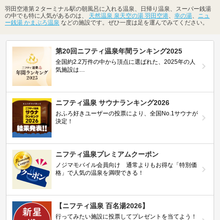
羽田空港第２ターミナル駅の朝風呂に入れる温泉、日帰り温泉、スーパー銭湯
の中でも特に人気があるのは、
天然温泉 泉天空の湯 羽田空港
、
幸の湯
、
ニュ
ー銭湯 かまぶろ温泉
などの施設です。ぜひ一度は足を運んでみてください。
第20回ニフティ温泉年間ランキング2025
全国約2.2万件の中から頂点に選ばれた、2025年の人
気施設は…
ニフティ温泉 サウナランキング2026
おふろ好きユーザーの投票により、全国No.1サウナが
決定！
ニフティ温泉プレミアムクーポン
ノジマモバイル会員向け 通常よりもお得な「特別価
格」で人気の温泉を満喫できる！
【ニフティ温泉 百名湯2026】
行ってみたい施設に投票してプレゼントを当てよう！