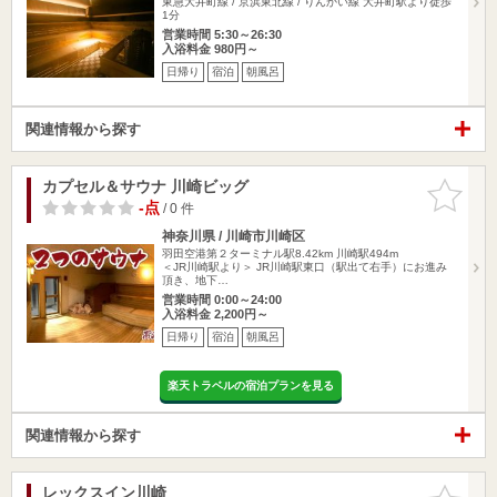
東急大井町線 / 京浜東北線 / りんかい線 大井町駅より徒歩
1分
営業時間 5:30～26:30
入浴料金 980円～
日帰り
宿泊
朝風呂
関連情報から探す
カプセル＆サウナ 川崎ビッグ
お気に入
りに追加
-点
/ 0 件
神奈川県 / 川崎市川崎区
羽田空港第２ターミナル駅8.42km
川崎駅494m
＜JR川崎駅より＞ JR川崎駅東口（駅出て右手）にお進み
頂き、地下…
営業時間 0:00～24:00
入浴料金 2,200円～
日帰り
宿泊
朝風呂
楽天トラベルの宿泊プランを見る
関連情報から探す
レックスイン川崎
お気に入