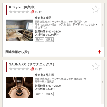
K Style（休業中）
お気に入
りに追加
-点
/ 0 件
東京都 / 港区
羽田空港第２ターミナル駅10.78km
田町駅470m
電車でお越しの場合 京浜東北線 田町駅 東口より徒歩８
分 お車でお…
営業時間 5:00～24:00
入浴料金 30,000円～
日帰り
朝風呂
関連情報から探す
SAUNA XX（サウナエックス）
お気に入
りに追加
-点
/ 0 件
東京都 / 品川区
羽田空港第２ターミナル駅11.28km
目黒駅87m
最寄り駅：目黒駅
営業時間 6:00～25:00
入浴料金 1,650円～
日帰り
朝風呂