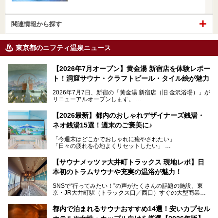
関連情報から探す
東京都のニフティ温泉ニュース
【2026年7月オープン】黄金湯 新宿店を体験レポー
ト！洞窟サウナ・クラフトビール・タイル絵が魅力
2026年7月7日、新宿の「黄金湯 新宿店（旧 金沢浴場）」が
リニューアルオープンします。
レトロでノスタルジックなタイル絵はそのまま、昔からここ
【2026最新】都内のおしゃれデザイナーズ銭湯・
を知る地元の人にも、新しく足を運んでくれる人にも愛され
ネオ銭湯15選！週末のご褒美に♪
る、今の時代の"銭湯"として生まれ変わりました。洞窟のよ
うなユニークなサウナ、自家醸造のクラフトビールが飲める
「今週末はどこかでおしゃれに癒やされたい」
ビアバーなど、新しく登場したスポットも併せて紹介しま
「日々の疲れを心地よくリセットしたい」
す。充実した設備があるのに、基本の入浴料が銭湯価格の5
──そんなときにおすすめなのが、今、都内で大きなブーム
50円というのも嬉しすぎます！
となっている新しいスタイルの銭湯です。
【サウナメッツァ大井町トラックス 現地レポ】日
本初のトラムサウナや充実の温浴が魅力！
最近、SNSやメディアで「デザイナーズ銭湯」や「ネオ銭
湯」という言葉をよく耳にしませんか？
SNSで“行ってみたい！”の声がたくさんの話題の施設。東
京・JR大井町駅（トラックス口／西口）すぐの大型商業施
本記事では、そもそもこれらがどんな銭湯なのか、その気に
設・大井町 トラックスに、2026年3月28日、「サウナメッ
なる違いを分かりやすく解説！さらに、都内で絶対に外せな
ツァ大井町トラックス」がニューオープン。施設の様子をレ
いおしゃれな名店15選を、おすすめの順番で一挙にご紹介
都内で泊まれるサウナおすすめ14選！安いカプセル
ポ―トします。
します。