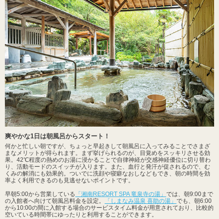
爽やかな1日は朝風呂からスタート！
何かと忙しい朝ですが、ちょっと早起きして朝風呂に入ってみることでさまざ
まなメリットが得られます。まず挙げられるのが、目覚めをスッキリさせる効
果。42℃程度の熱めのお湯に浸かることで自律神経が交感神経優位に切り替わ
り、活動モードのスイッチが入ります。また、血行と発汗が促されるので、む
くみの解消にも効果的。ついでに洗顔や寝癖なおしなどもでき、朝の時間を効
率よく利用できるのも見逃せないポイントです。
早朝5:00から営業している
「湘南RESORT SPA 竜泉寺の湯」
では、朝9:00まで
の入館者へ向けて朝風呂料金を設定。
「しまなみ温泉 喜助の湯」
でも、朝6:00
から10:00の間に入館する場合のサービスタイム料金が用意されており、比較的
空いている時間帯にゆったりと利用することができます。