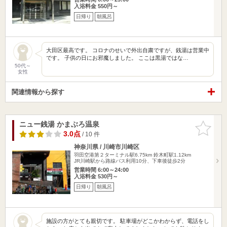
入浴料金 550円～
日帰り
朝風呂
大田区最高です。 コロナのせいで外出自粛ですが、銭湯は営業中
です。 子供の日にお邪魔しました。 ここは黒湯ではな…
50代～
女性
関連情報から探す
ニュー銭湯 かまぶろ温泉
お気に入
りに追加
3.0点
/ 10 件
神奈川県 / 川崎市川崎区
羽田空港第２ターミナル駅6.75km
鈴木町駅1.12km
JR川崎駅から路線バス利用10分、下車後徒歩2分
営業時間 6:00～24:00
入浴料金 530円～
日帰り
朝風呂
施設の方がとても親切です。 駐車場がどこかわからず、電話をし