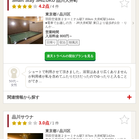
Smart Stay SHIZUKU 品川大井町
お気に入
りに追加
4.2点
/ 4 件
東京都 / 品川区
羽田空港第２ターミナル駅7.89km
大井町駅144m
■電車でお越しの方 ・JR大井町駅 東口より徒歩約1分 ・り
んか…
営業時間
入浴料金 800円～
日帰り
宿泊
朝風呂
楽天トラベルの宿泊プランを見る
ショートで利用させて頂きました。浴室はあまり広くありません
が利用者が私を含めてふたりだけだったのでゆったりと入ること
ができ…
50代～
女性
関連情報から探す
品川サウナ
お気に入
りに追加
3.0点
/ 1 件
東京都 / 品川区
羽田空港第２ターミナル駅7.97km
大井町駅142m