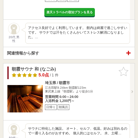
楽天トラベルの宿泊プランを見る
アクセス良好でよく利用しています。 館内は綺麗で過ごしやすい
です。 サウナでは汗をたくさんかいてストレス解消になりまし
た。…
20代 男
性
関連情報から探す
朝霞サウナ 和 (なごみ)
お気に入
りに追加
5.0点
/ 1 件
埼玉県 / 朝霞市
江古田駅9.24km
朝霞駅123m
東武東上線『朝霞駅』より徒歩1分
営業時間 6:00～24:00
入浴料金 1,200円～
日帰り
朝風呂
サウナに特化した施設。 オート、セルフ、低温。好みは別れるの
で一通り入るのがおすすめ。 個人的にはセルフ。 水、土曜…
50代～