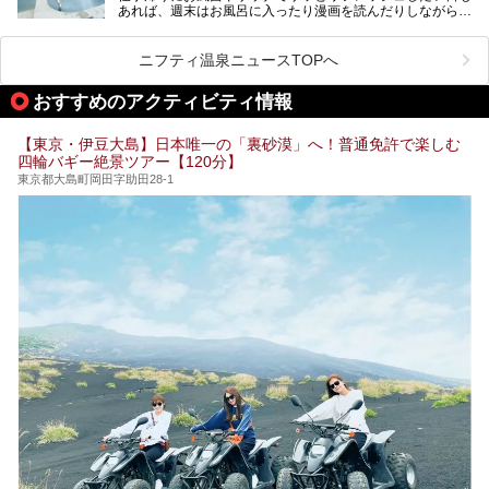
あれば、週末はお風呂に入ったり漫画を読んだりしながら一
い個室サウナも増えてきました。
日中ダラダラ過ごしたい日もあると思います。
この記事では、東京都内にある24時間営業のサウナの中か
また、終電を逃してしまい、「このまま朝までゆっくりでき
ら、特におすすめしたい施設14選をご紹介します。
ニフティ温泉ニュースTOPへ
る場所があれば」と探した経験がある人も多いのではないで
宿泊可能な施設もピックアップしているので、ぜひチェック
しょうか。
してみてください。
おすすめのアクティビティ情報
そこで本記事では、東京でおすすめのスーパー銭湯を、目的
別に厳選した30施設からご紹介します。
【東京・伊豆大島】日本唯一の「裏砂漠」へ！普通免許で楽しむ
24時間営業で宿泊できる施設や、1,000円以下で楽しめる安
四輪バギー絶景ツアー【120分】
い施設、デートや休日レジャーにもぴったりなエンタメ要素
が充実した施設など、利用のシーンに合わせて参考にしてく
東京都大島町岡田字助田28-1
ださい。