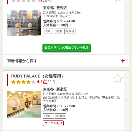
-点
/ 0 件
東京都 / 豊島区
江古田駅5.11km
大塚駅95m
JR大塚駅北口徒歩1分
営業時間 0:00～24:00
入浴料金 1,000円～
日帰り
宿泊
朝風呂
楽天トラベルの宿泊プランを見る
関連情報から探す
RUBY PALACE（女性専用）
お気に入
りに追加
4.2点
/ 9 件
東京都 / 新宿区
江古田駅5.13km
新大久保駅373m
西武新宿線【西武新宿駅】北口より徒歩5分 JR山手線【新
大久保駅】…
営業時間 7:30～23:00
入浴料金 1,320円～
日帰り
朝風呂
クーポンあり