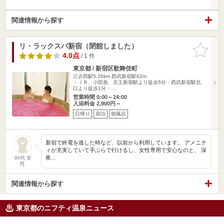
関連情報から探す
リ・ラックスパ新宿（閉館しました）
お気に入
りに追加
4.0点
/ 1 件
東京都 / 新宿区歌舞伎町
江古田駅5.26km
西武新宿駅62m
・ＪＲ、小田急、京王新宿駅より徒歩5分・西武新宿駅北
口より徒歩1分・…
営業時間 0:00～24:00
入浴料金 2,900円～
日帰り
宿泊
朝風呂
新宿で終電を逃した時など、以前から利用しています。 アメニテ
ィが充実していて手ぶらで行けるし、女性専用で安心なのと、 深
夜…
30代 女
性
関連情報から探す
東京都のニフティ温泉ニュース