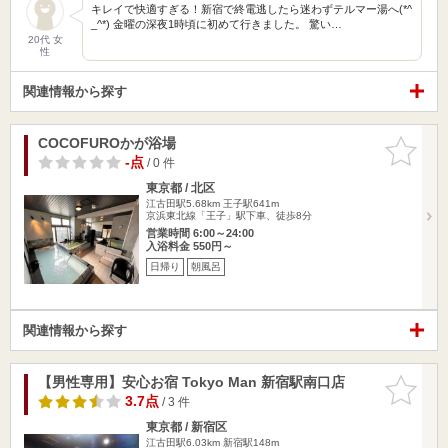
キレイで快適すぎる！新宿で終電逃したら迷わずテルマー湯へ(*^
_^*) 金曜の深夜1時頃に初めて行きました。 驚い…
20代 女
性
関連情報から探す
COCOFUROかが浴場
お気に入
りに追加
-点
/ 0 件
東京都 / 北区
江古田駅5.68km
王子駅641m
京浜東北線「王子」駅下車、徒歩8分
営業時間 6:00～24:00
入浴料金 550円～
日帰り
朝風呂
関連情報から探す
【男性専用】安心お宿 Tokyo Man 新宿駅南口店
お気に入
りに追加
3.7点
/ 3 件
東京都 / 新宿区
江古田駅6.03km
新宿駅148m