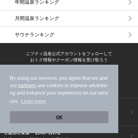
年間温泉ランキング
月間温泉ランキング
サウナランキング
ニフティ温泉公式アカウントをフォローして
おトク情報やクーポン情報を受け取ろう
By using our services, you agree that we and
our
partners
use cookies to improve advertisi
ng and enhance your experience on our servi
ces.
Learn more
ニフティ温泉アプリ
地図から温泉検索！お得な限定クーポンも！
OK
今すぐダウンロード！
ご意見ご要望 ・お問い合わせ