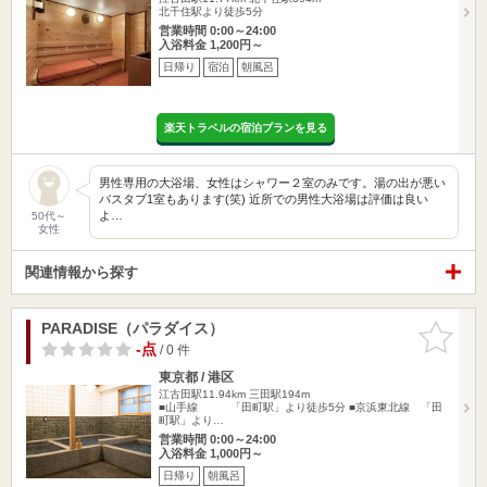
北千住駅より徒歩5分
営業時間 0:00～24:00
入浴料金 1,200円～
日帰り
宿泊
朝風呂
楽天トラベルの宿泊プランを見る
男性専用の大浴場、女性はシャワー２室のみです。湯の出が悪い
バスタブ1室もあります(笑) 近所での男性大浴場は評価は良い
よ…
50代～
女性
関連情報から探す
PARADISE（パラダイス）
お気に入
りに追加
-点
/ 0 件
東京都 / 港区
江古田駅11.94km
三田駅194m
■山手線 「田町駅」より徒歩5分 ■京浜東北線 「田
町駅」より…
営業時間 0:00～24:00
入浴料金 1,000円～
日帰り
朝風呂