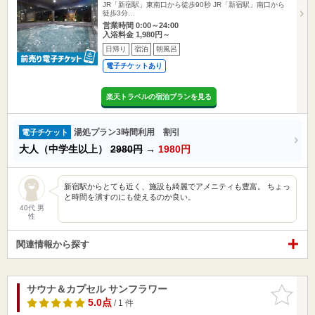
JR「新宿駅」東南口から徒歩90秒 JR「新宿駅」南口から
徒歩3分…
営業時間 0:00～24:00
入浴料金 1,980円～
日帰り
宿泊
朝風呂
電子チケットあり
楽天トラベルの宿泊プランを見る
湯処プラン3時間利用 割引
電子チケット
大人（中学生以上）
2980円
→
1980円
新宿駅からとても近く、施設も綺麗でアメニティも豊富。 ちょっ
と時間を潰すのにも使えるのか良い。
40代 男
性
関連情報から探す
サウナ＆カプセル サンフラワー
お気に入
りに追加
5.0点
/ 1 件