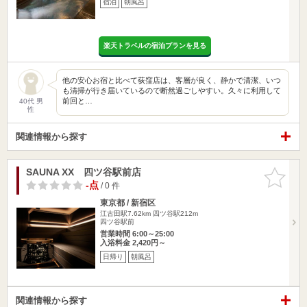
宿泊
朝風呂
楽天トラベルの宿泊プランを見る
他の安心お宿と比べて荻窪店は、客層が良く、静かで清潔、いつ
も清掃が行き届いているので断然過ごしやすい。久々に利用して
前回と…
40代 男
性
関連情報から探す
SAUNA XX 四ツ谷駅前店
お気に入
りに追加
-点
/ 0 件
東京都 / 新宿区
江古田駅7.62km
四ツ谷駅212m
四ツ谷駅前
営業時間 6:00～25:00
入浴料金 2,420円～
日帰り
朝風呂
関連情報から探す