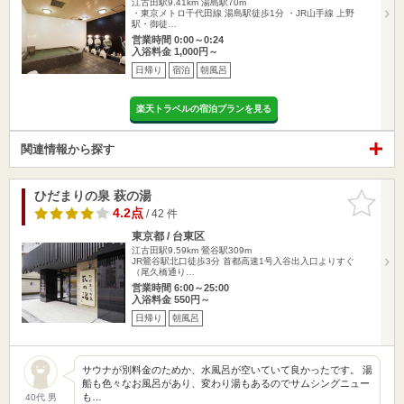
江古田駅9.41km
湯島駅70m
・東京メトロ千代田線 湯島駅徒歩1分 ・JR山手線 上野
駅・御徒…
営業時間 0:00～0:24
入浴料金 1,000円～
日帰り
宿泊
朝風呂
楽天トラベルの宿泊プランを見る
関連情報から探す
ひだまりの泉 萩の湯
お気に入
りに追加
4.2点
/ 42 件
東京都 / 台東区
江古田駅9.59km
鶯谷駅309m
JR鶯谷駅北口徒歩3分 首都高速1号入谷出入口よりすぐ
（尾久橋通り…
営業時間 6:00～25:00
入浴料金 550円～
日帰り
朝風呂
サウナが別料金のためか、水風呂が空いていて良かったです。 湯
船も色々なお風呂があり、変わり湯もあるのでサムシングニュー
も…
40代 男