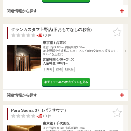
関連情報から探す
グランカスタマ上野店(旧おもてなしのお宿)
お気に入
りに追加
-点
/ 0 件
東京都 / 台東区
江古田駅9.83km
御徒町駅258m
JR上野駅中央改札口を出てマルイ前の交差点を渡ります。
マルイを正面に…
営業時間 0:00～24:00
入浴料金 700円～
日帰り
宿泊
朝風呂
楽天トラベルの宿泊プランを見る
関連情報から探す
Para Sauna 37（パラサウナ）
お気に入
りに追加
-点
/ 0 件
東京都 / 千代田区
江古田駅9.83km
末広町駅105m