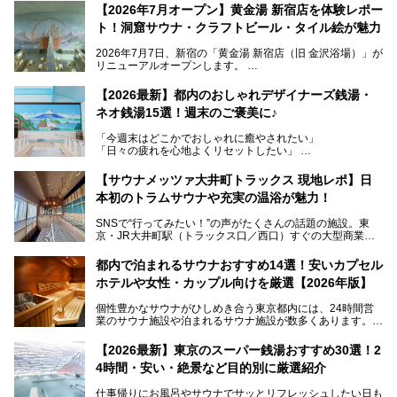
【2026年7月オープン】黄金湯 新宿店を体験レポー
ト！洞窟サウナ・クラフトビール・タイル絵が魅力
2026年7月7日、新宿の「黄金湯 新宿店（旧 金沢浴場）」が
リニューアルオープンします。
レトロでノスタルジックなタイル絵はそのまま、昔からここ
【2026最新】都内のおしゃれデザイナーズ銭湯・
を知る地元の人にも、新しく足を運んでくれる人にも愛され
ネオ銭湯15選！週末のご褒美に♪
る、今の時代の"銭湯"として生まれ変わりました。洞窟のよ
うなユニークなサウナ、自家醸造のクラフトビールが飲める
「今週末はどこかでおしゃれに癒やされたい」
ビアバーなど、新しく登場したスポットも併せて紹介しま
「日々の疲れを心地よくリセットしたい」
す。充実した設備があるのに、基本の入浴料が銭湯価格の5
──そんなときにおすすめなのが、今、都内で大きなブーム
50円というのも嬉しすぎます！
となっている新しいスタイルの銭湯です。
【サウナメッツァ大井町トラックス 現地レポ】日
本初のトラムサウナや充実の温浴が魅力！
最近、SNSやメディアで「デザイナーズ銭湯」や「ネオ銭
湯」という言葉をよく耳にしませんか？
SNSで“行ってみたい！”の声がたくさんの話題の施設。東
京・JR大井町駅（トラックス口／西口）すぐの大型商業施
本記事では、そもそもこれらがどんな銭湯なのか、その気に
設・大井町 トラックスに、2026年3月28日、「サウナメッ
なる違いを分かりやすく解説！さらに、都内で絶対に外せな
ツァ大井町トラックス」がニューオープン。施設の様子をレ
いおしゃれな名店15選を、おすすめの順番で一挙にご紹介
都内で泊まれるサウナおすすめ14選！安いカプセル
ポ―トします。
します。
ホテルや女性・カップル向けを厳選【2026年版】
個性豊かなサウナがひしめき合う東京都内には、24時間営
業のサウナ施設や泊まれるサウナ施設が数多くあります。
終電を逃した深夜の利用に限らず、時間を気にしないサウナ
を旅の目的とする「サ旅」や自分へのご褒美のための宿泊な
【2026最新】東京のスーパー銭湯おすすめ30選！2
ど、自分の好きなタイミングで好きなだけサ活ができるのが
4時間・安い・絶景など目的別に厳選紹介
魅力です。
仕事帰りにお風呂やサウナでサッとリフレッシュしたい日も
最近では、男性専用施設だけでなく、カップルや女性に嬉し