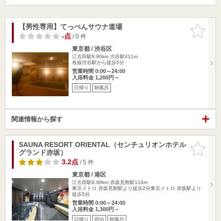
【男性専用】てっぺんサウナ道場
お気に入
りに追加
-点
/ 0 件
東京都 / 渋谷区
江古田駅8.86km
渋谷駅411m
各線渋谷駅から徒歩5分
営業時間 0:00～24:00
入浴料金 1,200円～
日帰り
朝風呂
関連情報から探す
SAUNA RESORT ORIENTAL（センチュリオンホテル
お気に入
グランド赤坂）
りに追加
3.2点
/ 5 件
東京都 / 港区
江古田駅8.98km
赤坂見附駅116m
東京メトロ 赤坂見附駅より徒歩2分東京メトロ 赤坂駅より
徒歩5分
営業時間 0:00～24:00
入浴料金 1,300円～
日帰り
宿泊
朝風呂