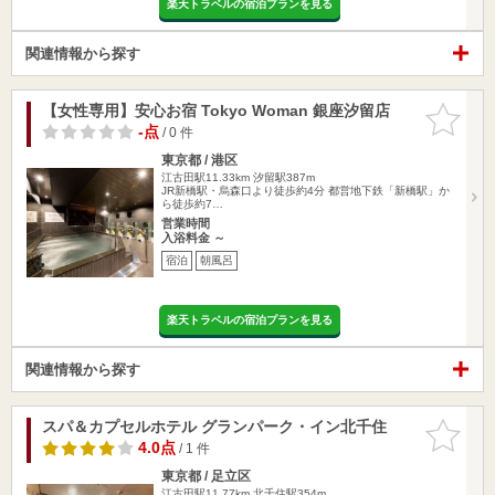
楽天トラベルの宿泊プランを見る
関連情報から探す
【女性専用】安心お宿 Tokyo Woman 銀座汐留店
お気に入
りに追加
-点
/ 0 件
東京都 / 港区
江古田駅11.33km
汐留駅387m
JR新橋駅・烏森口より徒歩約4分 都営地下鉄「新橋駅」か
ら徒歩約7…
営業時間
入浴料金 ～
宿泊
朝風呂
楽天トラベルの宿泊プランを見る
関連情報から探す
スパ＆カプセルホテル グランパーク・イン北千住
お気に入
りに追加
4.0点
/ 1 件
東京都 / 足立区
江古田駅11.77km
北千住駅354m