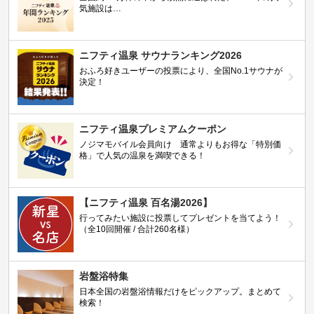
気施設は…
ニフティ温泉 サウナランキング2026
おふろ好きユーザーの投票により、全国No.1サウナが
決定！
ニフティ温泉プレミアムクーポン
ノジマモバイル会員向け 通常よりもお得な「特別価
格」で人気の温泉を満喫できる！
【ニフティ温泉 百名湯2026】
行ってみたい施設に投票してプレゼントを当てよう！
（全10回開催 / 合計260名様）
岩盤浴特集
日本全国の岩盤浴情報だけをピックアップ。まとめて
検索！