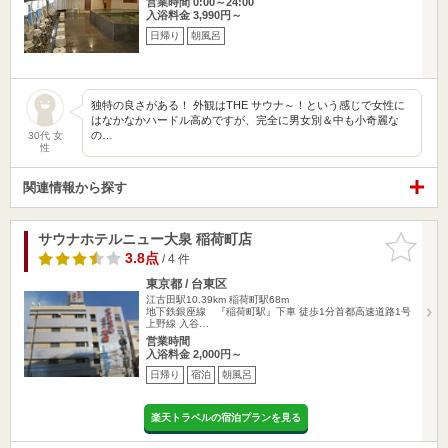
営業時間 0:00～24:00
入浴料金 3,990円～
日帰り
朝風呂
独特の良さがある！ 外観はTHE サウナ～！という感じで女性に
はなかなかハードル高めですが、完全に男女別＆中も小奇麗な
の…
30代 女
性
関連情報から探す
サウナホテルニュー大泉 稲荷町店
お気に入
りに追加
3.8点
/ 4 件
東京都 / 台東区
江古田駅10.39km
稲荷町駅68m
地下鉄銀座線 『稲荷町駅』下車 徒歩1分首都高速道路1号
上野線 入谷…
営業時間
入浴料金 2,000円～
日帰り
宿泊
朝風呂
楽天トラベルの宿泊プランを見る