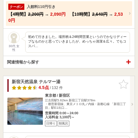
入館料110円引き
クーポン
【4時間】
2,200円
→
2,090円
【10時間】
2,640円
→
2,53
0円
初めて行きました。場所柄＆24時間営業というのでかなりディー
プなものかと思っていきましたが、めっちゃ清潔＆広々。でもコ
スパ…
30代 女
性
関連情報から探す
新宿天然温泉 テルマー湯
お気に入
りに追加
4.5点
/ 132 件
東京都 / 新宿区
江古田駅5.62km
新宿三丁目駅378m
・都営新宿線、東京メトロ丸ノ内線・副都心線 「新宿三丁
目」駅E1出口…
営業時間 0:00～24:00
入浴料金 3,100円～
日帰り
朝風呂