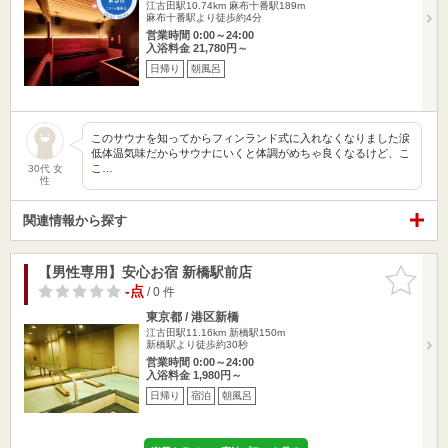
江古田駅10.74km
麻布十番駅189m
麻布十番駅より徒歩約4分
営業時間 0:00～24:00
入浴料金 21,780円～
日帰り
朝風呂
このサウナを知ってからフィンランド式に入れなくなりました涙
低体温気味だからサウナにいくと体調がめちゃ良くなるけど、こ
こ…
30代 女
性
関連情報から探す
【男性専用】安心お宿 新橋駅前店
お気に入
りに追加
-点
/ 0 件
東京都 / 港区新橋
江古田駅11.16km
新橋駅150m
新橋駅より徒歩約30秒
営業時間 0:00～24:00
入浴料金 1,980円～
日帰り
宿泊
朝風呂