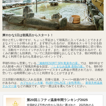
爽やかな1日は朝風呂からスタート！
何かと忙しい朝ですが、ちょっと早起きして朝風呂に入ってみることでさまざ
まなメリットが得られます。まず挙げられるのが、目覚めをスッキリさせる効
果。42℃程度の熱めのお湯に浸かることで自律神経が交感神経優位に切り替わ
り、活動モードのスイッチが入ります。また、血行と発汗が促されるので、む
くみの解消にも効果的。ついでに洗顔や寝癖なおしなどもでき、朝の時間を効
率よく利用できるのも見逃せないポイントです。
早朝5:00から営業している
「湘南RESORT SPA 竜泉寺の湯」
では、朝9:00まで
の入館者へ向けて朝風呂料金を設定。
「しまなみ温泉 喜助の湯」
でも、朝6:00
から10:00の間に入館する場合のサービスタイム料金が用意されており、比較的
空いている時間帯にゆったりと利用することができます。
江古田駅の朝風呂に入れる温泉、日帰り温泉、スーパー銭湯の中でも特に人気
があるのは、
カプセルイン大塚
、
RUBY PALACE（女性専用）
、
新宿天然温泉
テルマー湯
などの施設です。ぜひ一度は足を運んでみてください。
第20回ニフティ温泉年間ランキング2025
全国約2.2万件の中から頂点に選ばれた、2025年の人