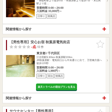
・御徒町駅より徒歩5分 ・秋葉原駅より徒歩7分 ・末広町
駅より徒…
営業時間 0:00～24:00
入浴料金 33,000円～
日帰り
朝風呂
関連情報から探す
【男性専用】安心お宿 秋葉原電気街店
お気に入
りに追加
-点
/ 0 件
東京都 / 千代田区
江古田駅9.90km
秋葉原駅209m
JR秋葉原駅・電気街口から中央通りに出て、万世橋方面へ
徒歩120秒
営業時間 0:00～24:00
入浴料金 1,980円～
日帰り
宿泊
朝風呂
楽天トラベルの宿泊プランを見る
関連情報から探す
サウナセンター【男性専用】
お気に入