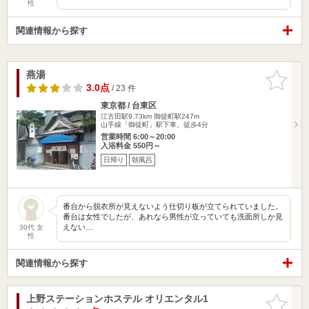
性
関連情報から探す
燕湯
お気に入
りに追加
3.0点
/ 23 件
東京都 / 台東区
江古田駅9.73km
御徒町駅247m
山手線「御徒町」駅下車、徒歩4分
営業時間 6:00～20:00
入浴料金 550円～
日帰り
朝風呂
番台から脱衣所が見えないよう仕切り板が立てられていました。
番台は女性でしたが、あれなら男性が立っていても洗面所しか見
えない…
30代 女
性
関連情報から探す
上野ステーションホステル オリエンタル1
お気に入