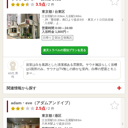
りに追加
3.5点
/ 2 件
東京都 / 台東区
江古田駅10.03km
入谷駅248m
・JR「鶯谷駅」南口より徒歩3分 ・東京メトロ日比谷線
「入谷駅」よ…
営業時間 0:00～24:00
入浴料金 1,800円～
日帰り
宿泊
朝風呂
楽天トラベルの宿泊プランを見る
浴室は白を基調とした清潔感ある雰囲気。サウナ施設らしく浴槽
は1箇所のみ。サウナはTV無しの静かな室内。白樺の壁面とモニ
ター…
40代 男
性
関連情報から探す
adam・eve（アダムアンドイブ）
お気に入
りに追加
2.5点
/ 2 件
東京都 / 港区
江古田駅10.20km
広尾駅683m
六本木駅より徒歩10分