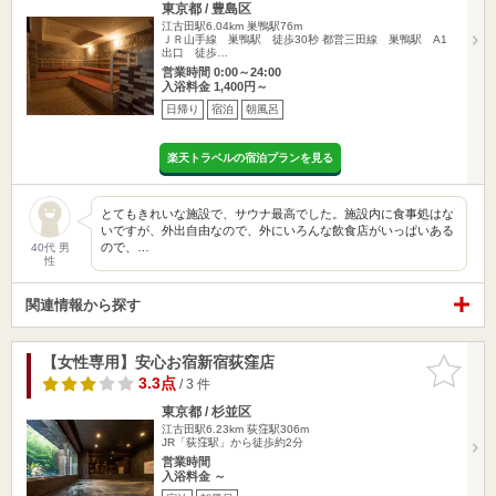
東京都 / 豊島区
江古田駅6.04km
巣鴨駅76m
ＪＲ山手線 巣鴨駅 徒歩30秒 都営三田線 巣鴨駅 A1
出口 徒歩…
営業時間 0:00～24:00
入浴料金 1,400円～
日帰り
宿泊
朝風呂
楽天トラベルの宿泊プランを見る
とてもきれいな施設で、サウナ最高でした。施設内に食事処はな
いですが、外出自由なので、外にいろんな飲食店がいっぱいある
ので、…
40代 男
性
関連情報から探す
【女性専用】安心お宿新宿荻窪店
お気に入
りに追加
3.3点
/ 3 件
東京都 / 杉並区
江古田駅6.23km
荻窪駅306m
JR「荻窪駅」から徒歩約2分
営業時間
入浴料金 ～