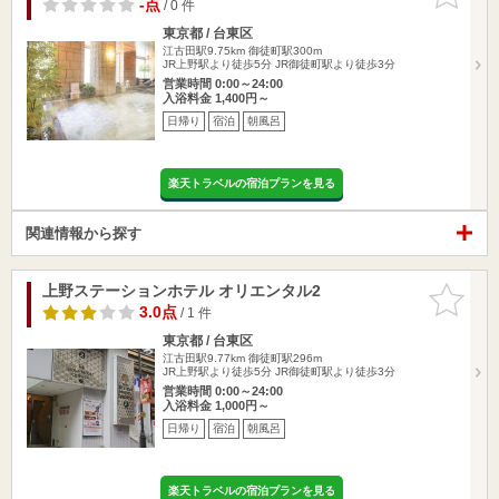
りに追加
-点
/ 0 件
東京都 / 台東区
江古田駅9.75km
御徒町駅300m
JR上野駅より徒歩5分 JR御徒町駅より徒歩3分
営業時間 0:00～24:00
入浴料金 1,400円～
日帰り
宿泊
朝風呂
楽天トラベルの宿泊プランを見る
関連情報から探す
上野ステーションホテル オリエンタル2
お気に入
りに追加
3.0点
/ 1 件
東京都 / 台東区
江古田駅9.77km
御徒町駅296m
JR上野駅より徒歩5分 JR御徒町駅より徒歩3分
営業時間 0:00～24:00
入浴料金 1,000円～
日帰り
宿泊
朝風呂
楽天トラベルの宿泊プランを見る