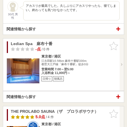
アカスリが最高でした。久しぶりにアカスリやったら、寝てしま
い。終わっても気づかなかったです。
30代 男
性
関連情報から探す
Ledian Spa 麻布十番
お気に入
りに追加
-点
/ 0 件
東京都 / 港区
江古田駅10.58km
麻布十番駅330m
都営⼤江⼾線「麻布十番駅」徒歩3分
営業時間 7:00～翌5:00
入浴料金 11,000円～
日帰り
朝風呂
関連情報から探す
THE PROLABO SAUNA（ザ プロラボサウナ）
お気に入
りに追加
5.0点
/ 4 件
東京都 / 港区