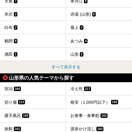
天童
寒河江
7
9
米沢
赤湯 (山形)
2
6
白布
最上
2
2
鶴岡
あつみ
8
4
酒田
山形
1
2
すべて表示する
山形県の人気テーマから探す
宿泊
冷え性
344
217
切り傷
格安（1,000円以下）
213
192
露天風呂
お食事・食事処
169
162
旅館
源泉かけ流し
161
160