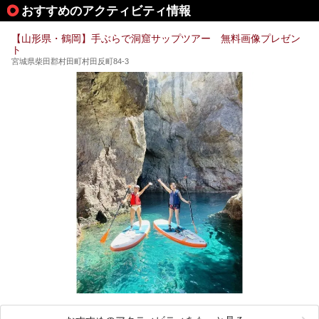
おすすめのアクティビティ情報
「人間将棋」とは昭和31年から毎年春に山形県天童市で行
われている一大イベントで、甲冑や着物姿の武者に扮した人
間が将棋の駒となり、対局を行っているのです。
【山形県・鶴岡】手ぶらで洞窟サップツアー 無料画像プレゼン
ト
人気漫画「３月のライオン」の中でもこの人間将棋のシーン
が描かれ、「坊」こと二海堂氏の甲冑のあまりの似合いっぷ
宮城県柴田郡村田町村田反町84-3
りに、思わず吹き出してしまった読者もいることでしょう。
2017年は4月22日（土）・23日（日）に舞鶴山の頂上で行
われます。また、23日は「天童百面指し」が行われ、人間
将棋終了後、小学生以上の一般市民がプロ棋士と対局するこ
とができます。
天童市には温泉も多数あるので、桜と人間将棋を見た後はゆ
っくり温泉に浸かってはいかがでしょうか。
今回は山形県天童市のおすすめ温泉をご紹介します！