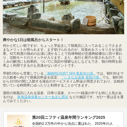
爽やかな1日は朝風呂からスタート！
何かと忙しい朝ですが、ちょっと早起きして朝風呂に入ってみることでさまざ
まなメリットが得られます。まず挙げられるのが、目覚めをスッキリさせる効
果。42℃程度の熱めのお湯に浸かることで自律神経が交感神経優位に切り替わ
り、活動モードのスイッチが入ります。また、血行と発汗が促されるので、む
くみの解消にも効果的。ついでに洗顔や寝癖なおしなどもでき、朝の時間を効
率よく利用できるのも見逃せないポイントです。
早朝5:00から営業している
「湘南RESORT SPA 竜泉寺の湯」
では、朝9:00まで
の入館者へ向けて朝風呂料金を設定。
「しまなみ温泉 喜助の湯」
でも、朝6:00
から10:00の間に入館する場合のサービスタイム料金が用意されており、比較的
空いている時間帯にゆったりと利用することができます。
酒田の朝風呂に入れる温泉、日帰り温泉、スーパー銭湯の中でも特に人気があ
るのは、
鳥海温泉保養センターあぽん西浜
などの施設です。ぜひ一度は足を運
んでみてください。
第20回ニフティ温泉年間ランキング2025
全国約2.2万件の中から頂点に選ばれた、2025年の人