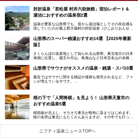
肘折温泉「若松屋 村井六助旅館」宿泊レポート＆
湯治におすすめの温泉宿2選
温泉が豊富な山形県でも、昔から湯治場としてその存在感を
現していたのが最上郡大蔵村の肘折温泉（ひじおりおんせ
ん）です。
今回はその肘折温泉の「若松屋 村井六助旅館」に宿泊した
山形県のスーパー銭湯おすすめ14選 【2025年最新
体験レポートとおすすめの温泉宿を2軒ご紹介します。
版】
鄙びた風情があり、源泉掛け流しの旅館も多い肘折温泉は、
じっくり名湯に浸かって癒されたい方にぴったりの温泉地で
さくらんぼの名産地として知られる山形県。東北地方の日本
す。
海側に位置し、蔵王や月山、鳥海山など日本百名山の名峰や
最上川が彩る、自然の美しい地域です。かの松尾芭蕉は「奥
の細道」全行程の1/3にあたる期間を山形県で過ごしたとい
山形県でサウナがオススメの温泉・銭湯・スパ10選
われることからも、山形の深い魅力がうかがえます。
山形県はまた、県内全域に多様な温泉があり、35ある市町
最近ではサウナに関する雑誌や漫画も発売されるなど、ファ
村のすべてで温泉が湧いているという温泉県。そんな山形県
ンが増えているサウナ。
でぜひチェックしたいスーパー銭湯をご紹介します。
しかしサウナは一口にサウナと言っても、ドライサウナ、ス
チームサウナ、塩サウナなどが存在し、施設によって様々な
桜の下で「人間将棋」を見よう！ 山形県天童市の
こだわりを持つ施設も増えています。
おすすめ温泉5選
今回はそんな今話題のサウナが楽しめる、山形県内にあるオ
ススメ温泉・銭湯・スパを10件まとめてご紹介します。
桜前線が北上し、そろそろ東北が桜色に染まりはじめます。
桜の名所は東北にもたくさんありますが、その中でも行って
みたいのは、なんといっても山形県天童市の舞鶴山。
舞鶴山の山頂まで軽いハイキングの気分で登れば、そこでは
ニフティ温泉ニュースTOPへ
なんと「人間将棋」が行われているのです！