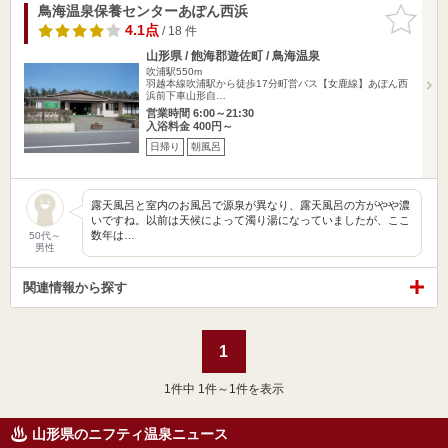
鳥海温泉保養センターあぽん西浜
お気に入
りに追加
4.1点
/ 18 件
山形県 / 飽海郡遊佐町 / 鳥海温泉
吹浦駅550m
羽越本線吹浦駅から徒歩17分町営バス【女鹿線】あぽん西
浜前下車山形自…
営業時間 6:00～21:30
入浴料金 400円～
日帰り
朝風呂
露天風呂と室内のお風呂で源泉が異なり、露天風呂の方がやや濃
いですね。以前は天候によって濁り湯になっていましたが、ここ
数年は…
50代～
男性
関連情報から探す
1
1
件中 1件～1件を表示
山形県のニフティ温泉ニュース