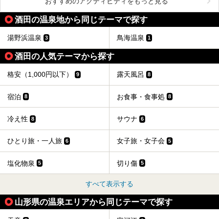
おすすめのアクティビティをもっと見る
酒田の温泉地から同じテーマで探す
湯野浜温泉
鳥海温泉
3
1
酒田の人気テーマから探す
格安（1,000円以下）
露天風呂
9
8
宿泊
お食事・食事処
8
8
冷え性
サウナ
8
6
ひとり旅・一人旅
女子旅・女子会
6
5
塩化物泉
切り傷
5
5
すべて表示する
山形県の温泉エリアから同じテーマで探す