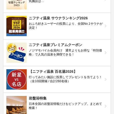
気施設は…
ニフティ温泉 サウナランキング2026
おふろ好きユーザーの投票により、全国No.1サウナが
決定！
ニフティ温泉プレミアムクーポン
ノジマモバイル会員向け 通常よりもお得な「特別価
格」で人気の温泉を満喫できる！
【ニフティ温泉 百名湯2026】
行ってみたい施設に投票してプレゼントを当てよう！
（全10回開催 / 合計260名様）
岩盤浴特集
日本全国の岩盤浴情報だけをピックアップ。まとめて
検索！