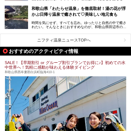
の、何県にある温泉地なのか、どのような泉質の温泉なの
早速紹介します！
か、実は知らない方も多いのではないでしょうか。
和歌山県「わたらせ温泉」を徹底取材！湯の花が浮
───
かぶ日帰り温泉で癒されて♡美味しい地元食も
そこで今回は、白浜温泉ビギナー向けの基本情報をご紹介し
提供元：大江戸温泉物語ホテルズ＆リゾーツ株式会社【P
ながら、おすすめの旅館・ホテルをお届けします。また、白
R】
時間を気にせず、すべてを忘れ、ゆったりと自然の中で癒さ
浜温泉を訪れるなら外せない観光スポットも合わせてご紹介
この記事は大江戸温泉物語Premium 白浜彩朝楽のPR記事で
れたい。そんなときにおすすめなのが、和歌山県田辺市の
します。
す。
「わたらせ温泉」です。現地にたどり着くまでの間も、道中
の豊かな山々を眺めながら、どんどん期待が膨らみますよ。
ニフティ温泉ニュースTOPへ
「わたらせ温泉」では、温泉に入れるだけではなく、地元の
特産品を使った食事をいただける「露天食堂」でお腹も満た
おすすめのアクティビティ情報
すことができます。ぜひチェックしてくださいね。
SALE！【早期割引 or グループ割引プランでお得に♪】初めての水
中世界へ！気軽に感動が味わえる体験ダイビング
和歌山県西牟婁郡白浜町臨海410-1