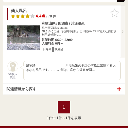
仙人風呂
お気に入
りに追加
4.4点
/ 78 件
和歌山県 / 田辺市 / 川湯温泉
紀伊田辺駅37.34km
JRきのくに線「紀伊田辺駅」より龍神バス本宮大社前行き
利用1時間40…
営業時間 6:30～22:00
入浴料金 0円～
日帰り
朝風呂
風物詩_________________ 川湯温泉の冬場の河原に出現する大
きなお風呂です。ここの川は、底から温泉が湧…
50代～
男性
関連情報から探す
1
1
件中 1件～1件を表示