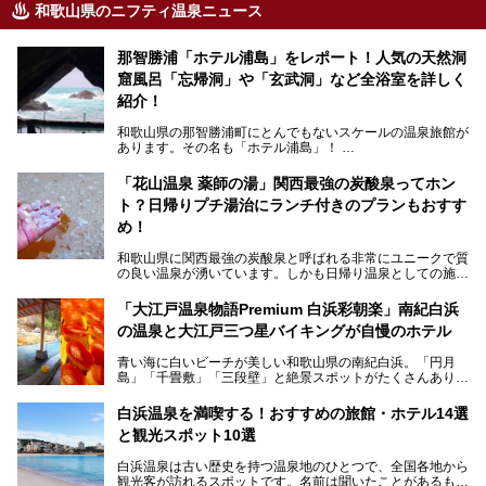
和歌山県のニフティ温泉ニュース
那智勝浦「ホテル浦島」をレポート！人気の天然洞
窟風呂「忘帰洞」や「玄武洞」など全浴室を詳しく
紹介！
和歌山県の那智勝浦町にとんでもないスケールの温泉旅館が
あります。その名も「ホテル浦島」！
4つの館に6ヵ所のお風呂、うち2ヵ所は巨大な天然洞窟温
泉。日本一長いエスカレーターで「本館」と「山上館」を結
「花山温泉 薬師の湯」関西最強の炭酸泉ってホン
び、海を一望する絶景も。
ト？日帰りプチ湯治にランチ付きのプランもおすす
6ヵ所のお風呂のうち5ヵ所までは日帰り入浴も可。可愛ら
め！
しいカメさんの形の送迎船「浦島丸」に乗っていざ、温泉の
湧く竜宮城へ！
和歌山県に関西最強の炭酸泉と呼ばれる非常にユニークで質
の良い温泉が湧いています。しかも日帰り温泉としての施設
───
が整っていて、宿泊までできるんです。名前は「花山温泉
提供元：那智勝浦町【PR】
薬師の湯」。朝一番のお風呂にはパリパリシャリシャリと膜
「大江戸温泉物語Premium 白浜彩朝楽」南紀白浜
この記事は那智勝浦町のPR記事です。
が張って、それを砕きながら入浴できるとか！
の温泉と大江戸三つ星バイキングが自慢のホテル
そんな驚きの「花山温泉」を取材してきました。釜飯などラ
青い海に白いビーチが美しい和歌山県の南紀白浜。「円月
ンチに人気のお食事処メニューも紹介しちゃいます！
島」「千畳敷」「三段壁」と絶景スポットがたくさんありま
す。もちろんいい温泉もたっぷり湧いていて、日本書紀に登
場する歴史の古さから日本三古湯の一つにも。
白浜温泉を満喫する！おすすめの旅館・ホテル14選
と観光スポット10選
そんな「南紀白浜温泉」の「大江戸温泉物語Premium 白浜
彩朝楽」で2025年9月から人気の「大江戸三つ星バイキン
白浜温泉は古い歴史を持つ温泉地のひとつで、全国各地から
グ」がスタートしました。温泉＆バイキング＆レジャースポ
観光客が訪れるスポットです。名前は聞いたことがあるもの
ットとしてのこのホテルの魅力をたっぷり体験してきたので