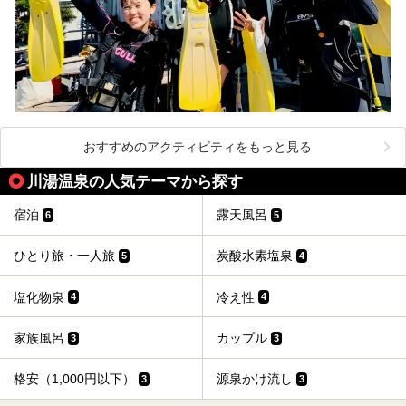
おすすめのアクティビティをもっと見る
川湯温泉の人気テーマから探す
宿泊
露天風呂
6
5
ひとり旅・一人旅
炭酸水素塩泉
5
4
塩化物泉
冷え性
4
4
家族風呂
カップル
3
3
格安（1,000円以下）
源泉かけ流し
3
3