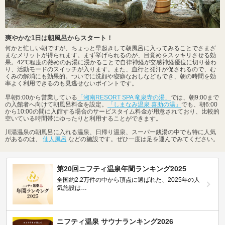
爽やかな1日は朝風呂からスタート！
何かと忙しい朝ですが、ちょっと早起きして朝風呂に入ってみることでさまざ
まなメリットが得られます。まず挙げられるのが、目覚めをスッキリさせる効
果。42℃程度の熱めのお湯に浸かることで自律神経が交感神経優位に切り替わ
り、活動モードのスイッチが入ります。また、血行と発汗が促されるので、む
くみの解消にも効果的。ついでに洗顔や寝癖なおしなどもでき、朝の時間を効
率よく利用できるのも見逃せないポイントです。
早朝5:00から営業している
「湘南RESORT SPA 竜泉寺の湯」
では、朝9:00まで
の入館者へ向けて朝風呂料金を設定。
「しまなみ温泉 喜助の湯」
でも、朝6:00
から10:00の間に入館する場合のサービスタイム料金が用意されており、比較的
空いている時間帯にゆったりと利用することができます。
川湯温泉の朝風呂に入れる温泉、日帰り温泉、スーパー銭湯の中でも特に人気
があるのは、
仙人風呂
などの施設です。ぜひ一度は足を運んでみてください。
第20回ニフティ温泉年間ランキング2025
全国約2.2万件の中から頂点に選ばれた、2025年の人
気施設は…
ニフティ温泉 サウナランキング2026