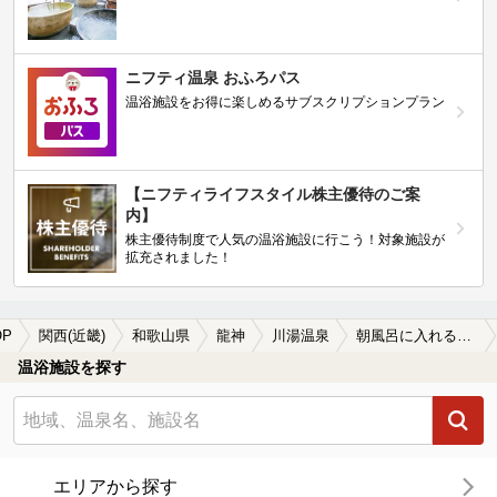
ニフティ温泉 おふろパス
温浴施設をお得に楽しめるサブスクリプションプラン
【ニフティライフスタイル株主優待のご案
内】
株主優待制度で人気の温浴施設に行こう！対象施設が
拡充されました！
OP
関西(近畿)
和歌山県
龍神
川湯温泉
朝風呂に入れる川湯温泉の温泉、日帰り温泉、スーパー銭湯おすすめ
温浴施設を探す
エリアから探す