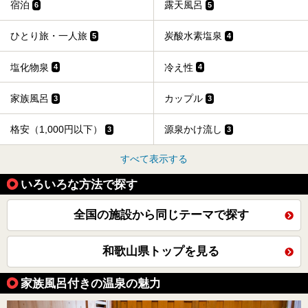
宿泊
露天風呂
6
5
ひとり旅・一人旅
炭酸水素塩泉
5
4
塩化物泉
冷え性
4
4
家族風呂
カップル
3
3
格安（1,000円以下）
源泉かけ流し
3
3
すべて表示する
いろいろな方法で探す
全国の施設から同じテーマで探す
和歌山県トップを見る
家族風呂付きの温泉の魅力