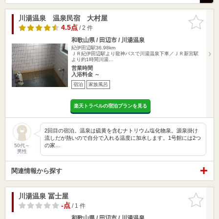
川湯温泉 温泉民宿 大村屋
お気に入
りに追加
4.5点
/ 2 件
和歌山県 / 田辺市 / 川湯温泉
紀伊田辺駅36.98km
ＪＲ紀伊田辺駅より龍神バスで川湯温泉下車／ＪＲ新宮駅
より約1時間川湯…
営業時間
入浴料金 ～
宿泊
家族風呂
楽天トラベルの宿泊プランを見る
2回目の宿泊。温泉は硫黄を含むナトリウム塩化物泉。源泉掛け
流しだが熱いので自分で入れる温度に加水します。1号館には2つ
の家…
50代～
男性
関連情報から探す
川湯温泉 冨士屋
お気に入
りに追加
-点
/ 1 件
和歌山県 / 田辺市 / 川湯温泉