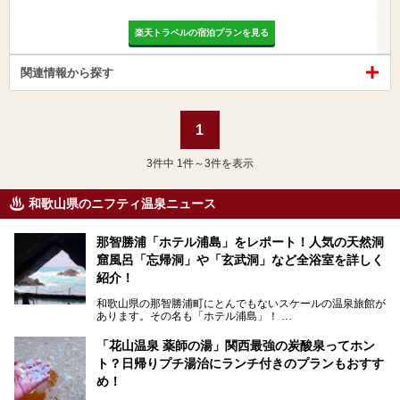
楽天トラベルの宿泊プランを見る
関連情報から探す
1
3
件中 1件～3件を表示
和歌山県のニフティ温泉ニュース
那智勝浦「ホテル浦島」をレポート！人気の天然洞
窟風呂「忘帰洞」や「玄武洞」など全浴室を詳しく
紹介！
和歌山県の那智勝浦町にとんでもないスケールの温泉旅館が
あります。その名も「ホテル浦島」！
4つの館に6ヵ所のお風呂、うち2ヵ所は巨大な天然洞窟温
泉。日本一長いエスカレーターで「本館」と「山上館」を結
「花山温泉 薬師の湯」関西最強の炭酸泉ってホン
び、海を一望する絶景も。
ト？日帰りプチ湯治にランチ付きのプランもおすす
6ヵ所のお風呂のうち5ヵ所までは日帰り入浴も可。可愛ら
め！
しいカメさんの形の送迎船「浦島丸」に乗っていざ、温泉の