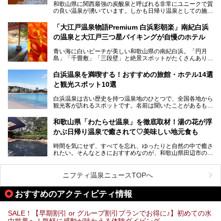
湧く竜宮城へ！
和歌山県に関西最強の炭酸泉と呼ばれる非常にユニークで質
の良い温泉が湧いています。しかも日帰り温泉としての施設
───
が整っていて、宿泊までできるんです。名前は「花山温泉
提供元：那智勝浦町【PR】
薬師の湯」。朝一番のお風呂にはパリパリシャリシャリと膜
「大江戸温泉物語Premium 白浜彩朝楽」南紀白浜
この記事は那智勝浦町のPR記事です。
が張って、それを砕きながら入浴できるとか！
の温泉と大江戸三つ星バイキングが自慢のホテル
そんな驚きの「花山温泉」を取材してきました。釜飯などラ
青い海に白いビーチが美しい和歌山県の南紀白浜。「円月
ンチに人気のお食事処メニューも紹介しちゃいます！
島」「千畳敷」「三段壁」と絶景スポットがたくさんありま
す。もちろんいい温泉もたっぷり湧いていて、日本書紀に登
場する歴史の古さから日本三古湯の一つにも。
白浜温泉を満喫する！おすすめの旅館・ホテル14選
と観光スポット10選
そんな「南紀白浜温泉」の「大江戸温泉物語Premium 白浜
彩朝楽」で2025年9月から人気の「大江戸三つ星バイキン
白浜温泉は古い歴史を持つ温泉地のひとつで、全国各地から
グ」がスタートしました。温泉＆バイキング＆レジャースポ
観光客が訪れるスポットです。名前は聞いたことがあるもの
ットとしてのこのホテルの魅力をたっぷり体験してきたので
の、何県にある温泉地なのか、どのような泉質の温泉なの
早速紹介します！
か、実は知らない方も多いのではないでしょうか。
和歌山県「わたらせ温泉」を徹底取材！湯の花が浮
───
かぶ日帰り温泉で癒されて♡美味しい地元食も
そこで今回は、白浜温泉ビギナー向けの基本情報をご紹介し
提供元：大江戸温泉物語ホテルズ＆リゾーツ株式会社【P
ながら、おすすめの旅館・ホテルをお届けします。また、白
R】
時間を気にせず、すべてを忘れ、ゆったりと自然の中で癒さ
浜温泉を訪れるなら外せない観光スポットも合わせてご紹介
この記事は大江戸温泉物語Premium 白浜彩朝楽のPR記事で
れたい。そんなときにおすすめなのが、和歌山県田辺市の
します。
す。
「わたらせ温泉」です。現地にたどり着くまでの間も、道中
の豊かな山々を眺めながら、どんどん期待が膨らみますよ。
ニフティ温泉ニュースTOPへ
「わたらせ温泉」では、温泉に入れるだけではなく、地元の
特産品を使った食事をいただける「露天食堂」でお腹も満た
おすすめのアクティビティ情報
すことができます。ぜひチェックしてくださいね。
SALE！【早期割引 or グループ割引プランでお得に♪】初めての水
中世界へ！気軽に感動が味わえる体験ダイビング