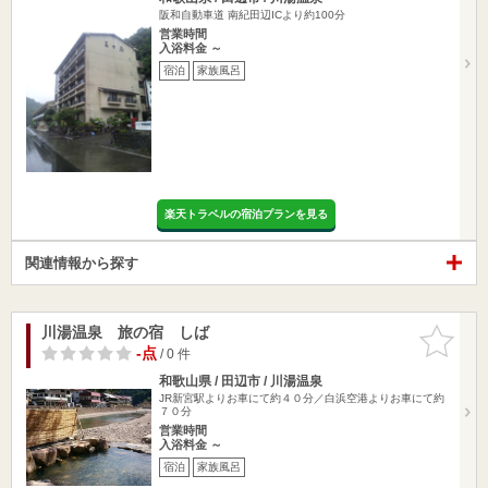
阪和自動車道 南紀田辺ICより約100分
営業時間
入浴料金 ～
宿泊
家族風呂
楽天トラベルの宿泊プランを見る
関連情報から探す
川湯温泉 旅の宿 しば
お気に入
りに追加
-点
/ 0 件
和歌山県 / 田辺市 / 川湯温泉
JR新宮駅よりお車にて約４０分／白浜空港よりお車にて約
７０分
営業時間
入浴料金 ～
宿泊
家族風呂