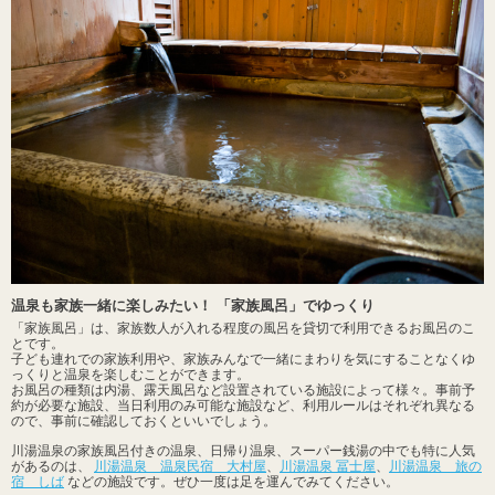
温泉も家族一緒に楽しみたい！ 「家族風呂」でゆっくり
「家族風呂」は、家族数人が入れる程度の風呂を貸切で利用できるお風呂のこ
とです。
子ども連れでの家族利用や、家族みんなで一緒にまわりを気にすることなくゆ
っくりと温泉を楽しむことができます。
お風呂の種類は内湯、露天風呂など設置されている施設によって様々。事前予
約が必要な施設、当日利用のみ可能な施設など、利用ルールはそれぞれ異なる
ので、事前に確認しておくといいでしょう。
川湯温泉の家族風呂付きの温泉、日帰り温泉、スーパー銭湯の中でも特に人気
があるのは、
川湯温泉 温泉民宿 大村屋
、
川湯温泉 冨士屋
、
川湯温泉 旅の
宿 しば
などの施設です。ぜひ一度は足を運んでみてください。