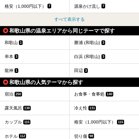
格安（1,000円以下）
源泉かけ流し
7
7
すべて表示する
和歌山県の温泉エリアから同じテーマで探す
和歌山
勝浦 (和歌山)
1
3
串本
白浜 (和歌山)
3
3
龍神
田辺
1
3
和歌山県の人気テーマから探す
宿泊
お食事・食事処
250
140
露天風呂
冷え性
138
131
カップル
格安（1,000円以下）
115
115
ホテル
切り傷
112
98