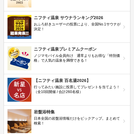
ニフティ温泉 サウナランキング2026
おふろ好きユーザーの投票により、全国No.1サウナが
決定！
ニフティ温泉プレミアムクーポン
ノジマモバイル会員向け 通常よりもお得な「特別価
格」で人気の温泉を満喫できる！
【ニフティ温泉 百名湯2026】
行ってみたい施設に投票してプレゼントを当てよう！
（全10回開催 / 合計260名様）
岩盤浴特集
日本全国の岩盤浴情報だけをピックアップ。まとめて
検索！