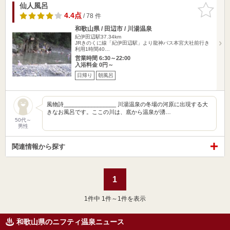
仙人風呂
お気に入
りに追加
4.4点
/ 78 件
和歌山県 / 田辺市 / 川湯温泉
紀伊田辺駅37.34km
JRきのくに線「紀伊田辺駅」より龍神バス本宮大社前行き
利用1時間40…
営業時間 6:30～22:00
入浴料金 0円～
日帰り
朝風呂
風物詩_________________ 川湯温泉の冬場の河原に出現する大
きなお風呂です。ここの川は、底から温泉が湧…
50代～
男性
関連情報から探す
1
1
件中 1件～1件を表示
和歌山県のニフティ温泉ニュース