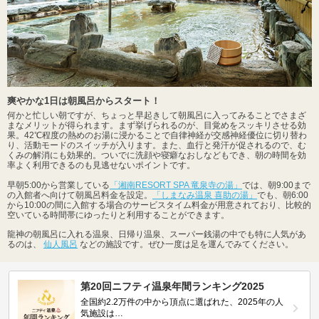
爽やかな1日は朝風呂からスタート！
何かと忙しい朝ですが、ちょっと早起きして朝風呂に入ってみることでさまざ
まなメリットが得られます。まず挙げられるのが、目覚めをスッキリさせる効
果。42℃程度の熱めのお湯に浸かることで自律神経が交感神経優位に切り替わ
り、活動モードのスイッチが入ります。また、血行と発汗が促されるので、む
くみの解消にも効果的。ついでに洗顔や寝癖なおしなどもでき、朝の時間を効
率よく利用できるのも見逃せないポイントです。
早朝5:00から営業している
「湘南RESORT SPA 竜泉寺の湯」
では、朝9:00まで
の入館者へ向けて朝風呂料金を設定。
「しまなみ温泉 喜助の湯」
でも、朝6:00
から10:00の間に入館する場合のサービスタイム料金が用意されており、比較的
空いている時間帯にゆったりと利用することができます。
龍神の朝風呂に入れる温泉、日帰り温泉、スーパー銭湯の中でも特に人気があ
るのは、
仙人風呂
などの施設です。ぜひ一度は足を運んでみてください。
第20回ニフティ温泉年間ランキング2025
全国約2.2万件の中から頂点に選ばれた、2025年の人
気施設は…