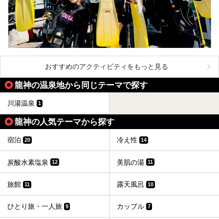
おすすめのアクティビティをもっと見る
龍神の温泉地から同じテーマで探す
川湯温泉
1
龍神の人気テーマから探す
宿泊
冷え性
20
14
炭酸水素塩泉
美肌の湯
12
11
旅館
露天風呂
11
10
ひとり旅・一人旅
カップル
9
7