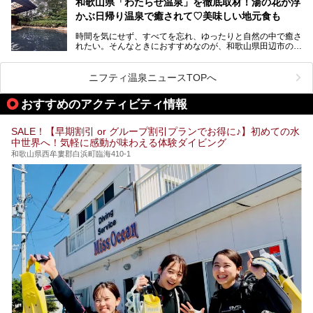
和歌山県「わたらせ温泉」を徹底取材！湯の花が浮
───
かぶ日帰り温泉で癒されて♡美味しい地元食も
そこで今回は、白浜温泉ビギナー向けの基本情報をご紹介し
提供元：大江戸温泉物語ホテルズ＆リゾーツ株式会社【P
ながら、おすすめの旅館・ホテルをお届けします。また、白
R】
時間を気にせず、すべてを忘れ、ゆったりと自然の中で癒さ
浜温泉を訪れるなら外せない観光スポットも合わせてご紹介
この記事は大江戸温泉物語Premium 白浜彩朝楽のPR記事で
れたい。そんなときにおすすめなのが、和歌山県田辺市の
します。
す。
「わたらせ温泉」です。現地にたどり着くまでの間も、道中
の豊かな山々を眺めながら、どんどん期待が膨らみますよ。
ニフティ温泉ニュースTOPへ
「わたらせ温泉」では、温泉に入れるだけではなく、地元の
特産品を使った食事をいただける「露天食堂」でお腹も満た
おすすめのアクティビティ情報
すことができます。ぜひチェックしてくださいね。
SALE！【早期割引 or グループ割引プランでお得に♪】初めての水
中世界へ！気軽に感動が味わえる体験ダイビング
和歌山県西牟婁郡白浜町臨海410-1