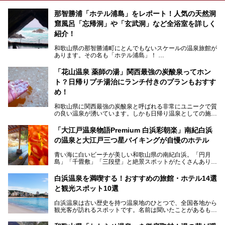
那智勝浦「ホテル浦島」をレポート！人気の天然洞
窟風呂「忘帰洞」や「玄武洞」など全浴室を詳しく
紹介！
和歌山県の那智勝浦町にとんでもないスケールの温泉旅館が
あります。その名も「ホテル浦島」！
4つの館に6ヵ所のお風呂、うち2ヵ所は巨大な天然洞窟温
泉。日本一長いエスカレーターで「本館」と「山上館」を結
「花山温泉 薬師の湯」関西最強の炭酸泉ってホン
び、海を一望する絶景も。
ト？日帰りプチ湯治にランチ付きのプランもおすす
6ヵ所のお風呂のうち5ヵ所までは日帰り入浴も可。可愛ら
め！
しいカメさんの形の送迎船「浦島丸」に乗っていざ、温泉の
湧く竜宮城へ！
和歌山県に関西最強の炭酸泉と呼ばれる非常にユニークで質
の良い温泉が湧いています。しかも日帰り温泉としての施設
───
が整っていて、宿泊までできるんです。名前は「花山温泉
提供元：那智勝浦町【PR】
薬師の湯」。朝一番のお風呂にはパリパリシャリシャリと膜
「大江戸温泉物語Premium 白浜彩朝楽」南紀白浜
この記事は那智勝浦町のPR記事です。
が張って、それを砕きながら入浴できるとか！
の温泉と大江戸三つ星バイキングが自慢のホテル
そんな驚きの「花山温泉」を取材してきました。釜飯などラ
青い海に白いビーチが美しい和歌山県の南紀白浜。「円月
ンチに人気のお食事処メニューも紹介しちゃいます！
島」「千畳敷」「三段壁」と絶景スポットがたくさんありま
す。もちろんいい温泉もたっぷり湧いていて、日本書紀に登
場する歴史の古さから日本三古湯の一つにも。
白浜温泉を満喫する！おすすめの旅館・ホテル14選
と観光スポット10選
そんな「南紀白浜温泉」の「大江戸温泉物語Premium 白浜
彩朝楽」で2025年9月から人気の「大江戸三つ星バイキン
白浜温泉は古い歴史を持つ温泉地のひとつで、全国各地から
グ」がスタートしました。温泉＆バイキング＆レジャースポ
観光客が訪れるスポットです。名前は聞いたことがあるもの
ットとしてのこのホテルの魅力をたっぷり体験してきたので
の、何県にある温泉地なのか、どのような泉質の温泉なの
早速紹介します！
か、実は知らない方も多いのではないでしょうか。