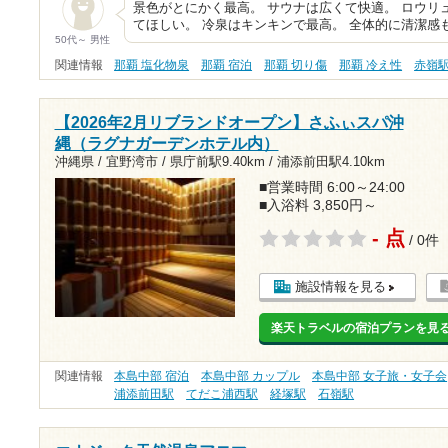
景色がとにかく最高。 サウナは広くて快適。 ロウリ
てほしい。 冷泉はキンキンで最高。 全体的に清潔感
50代～ 男性
関連情報
那覇 塩化物泉
那覇 宿泊
那覇 切り傷
那覇 冷え性
赤嶺
【2026年2月リブランドオープン】さふぃスパ沖
縄（ラグナガーデンホテル内）
沖縄県 / 宜野湾市 /
県庁前駅9.40km
/
浦添前田駅4.10km
■営業時間 6:00～24:00
■入浴料 3,850円～
- 点
/ 0件
施設情報を見る
楽天トラベルの宿泊プランを見
関連情報
本島中部 宿泊
本島中部 カップル
本島中部 女子旅・女子会
浦添前田駅
てだこ浦西駅
経塚駅
石嶺駅