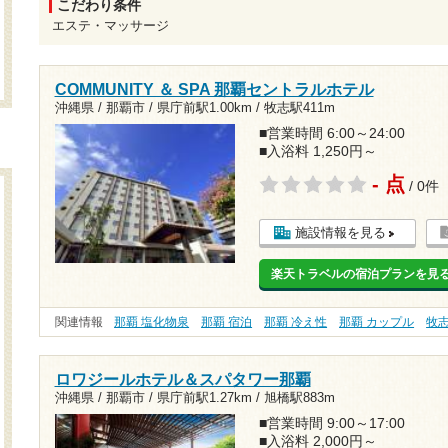
こだわり条件
エステ・マッサージ
COMMUNITY ＆ SPA 那覇セントラルホテル
沖縄県 / 那覇市 /
県庁前駅1.00km
/
牧志駅411m
■営業時間 6:00～24:00
■入浴料 1,250円～
- 点
/ 0件
施設情報を見る
楽天トラベルの宿泊プランを見
関連情報
那覇 塩化物泉
那覇 宿泊
那覇 冷え性
那覇 カップル
牧
ロワジールホテル＆スパタワー那覇
沖縄県 / 那覇市 /
県庁前駅1.27km
/
旭橋駅883m
■営業時間 9:00～17:00
■入浴料 2,000円～