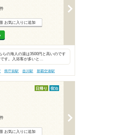
>
1件
お気に入りに追加
る
らの海人の湯は3500円と高いのです
お得です。入浴客が多いと…
駅
県庁前駅
壺川駅
那覇空港駅
日帰り
宿泊
>
9件
お気に入りに追加