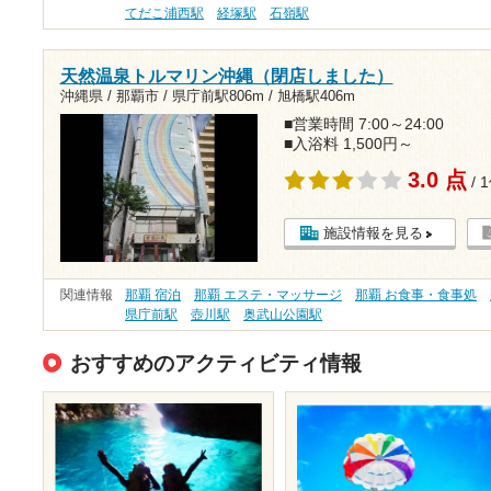
てだこ浦西駅
経塚駅
石嶺駅
天然温泉トルマリン沖縄（閉店しました）
沖縄県 / 那覇市 /
県庁前駅806m
/
旭橋駅406m
■営業時間 7:00～24:00
■入浴料 1,500円～
3.0 点
/ 
施設情報を見る
関連情報
那覇 宿泊
那覇 エステ・マッサージ
那覇 お食事・食事処
県庁前駅
壺川駅
奥武山公園駅
おすすめのアクティビティ情報