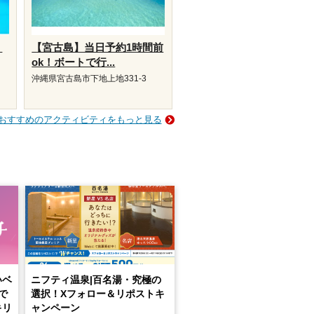
リ
【宮古島】当日予約1時間前
ok！ボートで行...
沖縄県宮古島市下地上地331-3
おすすめのアクティビティをもっと見る
いベ
ニフティ温泉|百名湯・究極の
で
選択！Xフォロー＆リポストキ
キリ
ャンペーン