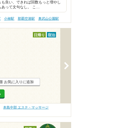
ュも良い、できれば回数もっと増やし
もあって文句なし。 こ…
駅
小禄駅
那覇空港駅
奥武山公園駅
日帰り
宿泊
>
お気に入りに追加
る
本島中部 エステ・マッサージ