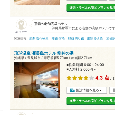
楽天トラベルの宿泊プランを見
那覇の老舗
沖縄県那覇市にある老舗の高級ホテルです。
40代 男性
関連情報
那覇 塩化物泉
那覇 宿泊
那覇 切り傷
那覇 冷え性
旭橋
琉球温泉 瀬長島ホテル 龍神の湯
沖縄県 / 豊見城市 /
県庁前駅5.70km
/
赤嶺駅2.71km
■営業時間 6:00～24:00
■入浴料 2,000円～
4.3 点
/ 
施設情報を見る
楽天トラベルの宿泊プランを見