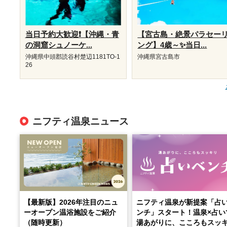
当日予約大歓迎❗【沖縄・青
【宮古島・絶景パラセー
の洞窟シュノーケ...
ング】4歳～✨当日...
沖縄県中頭郡読谷村楚辺1181TO-1
沖縄県宮古島市
26
ニフティ温泉ニュース
【最新版】2026年注目のニュ
ニフティ温泉が新提案「占
ーオープン温浴施設をご紹介
ンチ」スタート！温泉×占い
（随時更新）
湯あがりに、こころもスッ