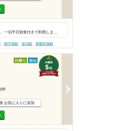
る
高級ホテル
一泊平日朝食付きで利用しま…
駅
県庁前駅
壺川駅
那覇空港駅
日帰り
宿泊
>
13件
お気に入りに追加
る