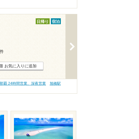
日帰り
宿泊
>
1件
お気に入りに追加
那覇 24時間営業、深夜営業
旭橋駅