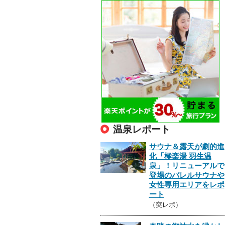
温泉レポート
サウナ＆露天が劇的進
化「極楽湯 羽生温
泉」！リニューアルで
登場のバレルサウナや
女性専用エリアをレポ
ート
（突レポ）