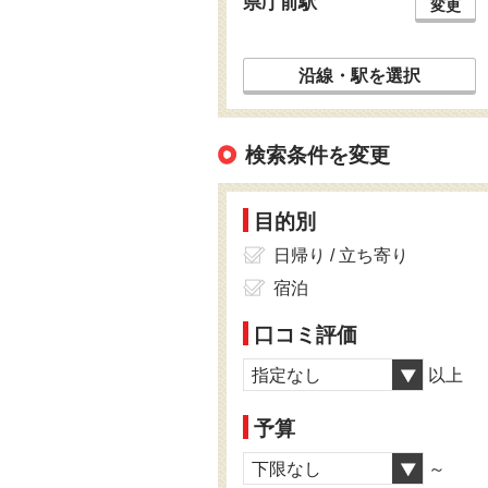
県庁前駅
変更
沿線・駅を選択
検索条件を変更
目的別
日帰り / 立ち寄り
宿泊
口コミ評価
指定なし
以上
予算
下限なし
～