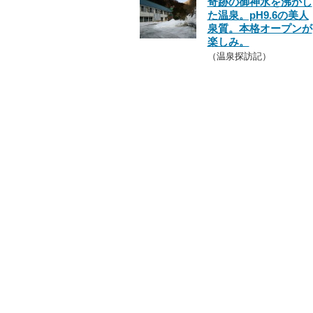
奇跡の御神水を沸かし
た温泉。pH9.6の美人
泉質。本格オープンが
楽しみ。
（温泉探訪記）