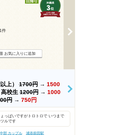
日帰り
>
21件
お気に入りに追加
歳以上）
1700円
→
1500
>
・高校生
1200円
→
1000
900円
→
750円
ょっぱいですがトロトロで いつまで
ルツルです
中部 カップル
浦添前田駅