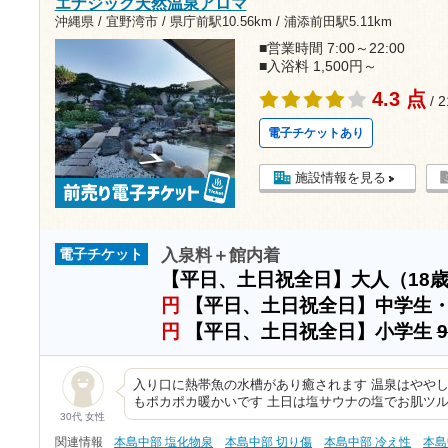
エナジック天然温泉アロマ
沖縄県 / 宜野湾市 /
県庁前駅10.56km
/
浦添前田駅5.11km
■営業時間 7:00～22:00
■入浴料 1,500円～
4.3 点
/ 
電子チケットあり
施設情報を見る
入泉料＋館内着
電子チケット
【平日、土日祝全日】大人（18
円
【平日、土日祝全日】中学生
円
【平日、土日祝全日】小学生
入り口に熱帯魚の水槽があり癒されます 温泉はややし
もポカポカ暖かいです 土日は塩サウナの塩でお肌ツ
30代 女性
関連情報
本島中部 塩化物泉
本島中部 切り傷
本島中部 冷え性
本島