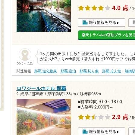
4.0 点
/ 
施設情報を見る
楽天トラベルの宿泊プランを見
1ヶ月間の出張中に数件温泉巡りをして来ました。 こち
が公式HPよりweb前売り購入すれば1000円オフで
50代～ 女性
関連情報
那覇 塩化物泉
那覇 宿泊
那覇 切り傷
那覇 冷え性
旭橋
ロワジールホテル 那覇
沖縄県 / 那覇市 /
県庁前駅1.33km
/
旭橋駅953m
■営業時間 9:00～18:00
■入浴料 2,000円～
2.9 点
/ 
施設情報を見る