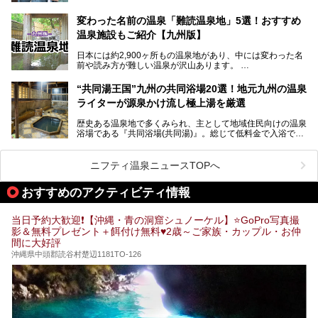
「九州八十八湯めぐり」があるんです。
九州を回って歩くのはなかなか大変ですが、九州で温泉好き
変わった名前の温泉「難読温泉地」5選！おすすめ
な方ならぜひ参加してみたいスタンプラリーでしょう。
温泉施設もご紹介【九州版】
日本には約2,900ヶ所もの温泉地があり、中には変わった名
前や読み方が難しい温泉が沢山あります。
そこで日本各地にある「難読温泉地」を、地域ごとにクイズ
“共同湯王国”九州の共同浴場20選！地元九州の温泉
形式でご紹介。第５回目(最終回)である今回は、九州地方の
ライターが源泉かけ流し極上湯を厳選
難読温泉地をピックアップしました。
また、各温泉地のおすすめ温泉施設も併せてご紹介します。
歴史ある温泉地で多くみられ、主として地域住民向けの温泉
浴場である『共同浴場(共同湯)』。総じて低料金で入浴で
いくつ読めるか、ぜひチャレンジしてみて下さいね！
き、観光的側面よりも生活のためのお風呂の要素が強い点が
特徴です。
共同浴場は全国各地の温泉地にありますが、特に九州地方は
ニフティ温泉ニュースTOPへ
共同湯文化が古くから発展し、質・量ともに大変充実。九州
は“共同湯王国”といっても決して過言では無いでしょう。
おすすめのアクティビティ情報
今回は地元在住の九州の温泉ライターである筆者が過去入浴
した中から、源泉かけ流しと泉質の良さにこだわって九州の
共同浴場を20施設厳選。入浴マナーを守りながら、ぜひ湯
当日予約大歓迎❗【沖縄・青の洞窟シュノーケル】⭐GoPro写真撮
めぐりの参考にされてみて下さい！
影＆無料プレゼント＋餌付け無料♥️2歳～ご家族・カップル・お仲
間に大好評
沖縄県中頭郡読谷村楚辺1181TO-126