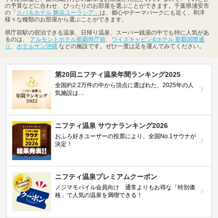
の予算などに合わせ、ぴったりのお部屋を選ぶことができます。千葉県浦安市
の「
スパ＆ホテル 舞浜ユーラシア」
は、都心やテーマパークにも近く、和洋
様々な種類のお部屋から選ぶことができます。
県庁前駅の宿泊できる温泉、日帰り温泉、スーパー銭湯の中でも特に人気があ
るのは、
アルモントホテル那覇県庁前
、
ワイズキャビン&ホテル 那覇国際通
り
、
ホテルサン沖縄
などの施設です。ぜひ一度は足を運んでみてください。
第20回ニフティ温泉年間ランキング2025
全国約2.2万件の中から頂点に選ばれた、2025年の人
気施設は…
ニフティ温泉 サウナランキング2026
おふろ好きユーザーの投票により、全国No.1サウナが
決定！
ニフティ温泉プレミアムクーポン
ノジマモバイル会員向け 通常よりもお得な「特別価
格」で人気の温泉を満喫できる！