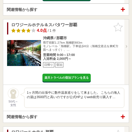
関連情報から探す
ロワジールホテル＆スパタワー那覇
お気に入
りに追加
4.0点
/ 1 件
沖縄県 / 那覇市
県庁前駅1.27km
旭橋駅883m
モノレール「旭橋駅」下車徒歩6分（旭橋交差点を東町方
面へまっすぐ）、…
営業時間 9:00～17:00
入浴料金 2,000円～
日帰り
宿泊
楽天トラベルの宿泊プランを見る
1ヶ月間の出張中に数件温泉巡りをして来ました。 こちらの海人
の湯は3500円と高いのですが公式HPよりweb前売り購入す…
50代～
女性
関連情報から探す
ロワジールホテル 那覇
お気に入