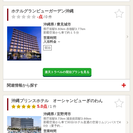
ホテルグランビューガーデン沖縄
お気に入
りに追加
-点
/ 0 件
沖縄県 / 豊見城市
県庁前駅6.60km
赤嶺駅3.77km
那覇空港から車で約１５分
営業時間
入浴料金 ～
宿泊
楽天トラベルの宿泊プランを見る
関連情報から探す
沖縄プリンスホテル オーシャンビューぎのわん
お気に入
りに追加
5.0点
/ 1 件
沖縄県 / 宜野湾市
県庁前駅8.73km
浦添前田駅3.66km
那覇空港から車で30分/ホテル直通の空港リムジンバスで4
0分（要予約…
営業時間