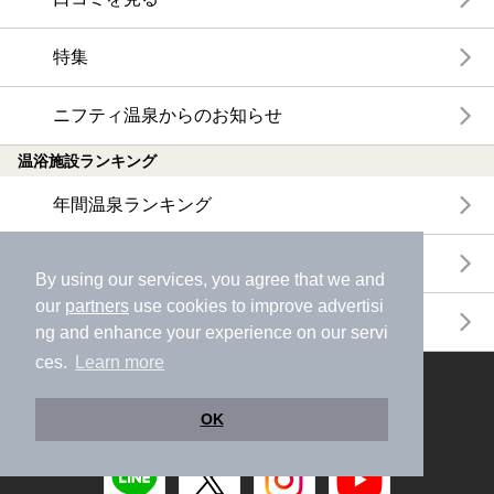
特集
ニフティ温泉からのお知らせ
温浴施設ランキング
年間温泉ランキング
月間温泉ランキング
By using our services, you agree that we and
our
partners
use cookies to improve advertisi
サウナランキング
ng and enhance your experience on our servi
ces.
Learn more
ニフティ温泉公式アカウントをフォローして
おトク情報やクーポン情報を受け取ろう
OK