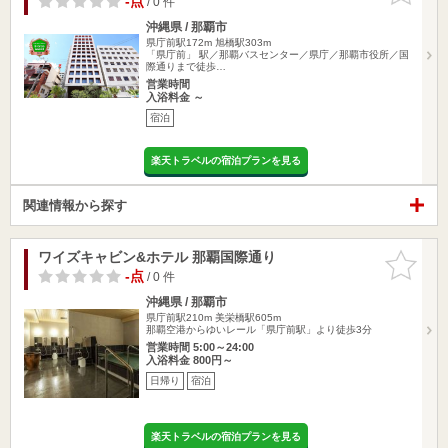
-点
/ 0 件
沖縄県 / 那覇市
県庁前駅172m
旭橋駅303m
「県庁前」 駅／那覇バスセンター／県庁／那覇市役所／国
際通りまで徒歩…
営業時間
入浴料金 ～
宿泊
楽天トラベルの宿泊プランを見る
関連情報から探す
ワイズキャビン&ホテル 那覇国際通り
お気に入
りに追加
-点
/ 0 件
沖縄県 / 那覇市
県庁前駅210m
美栄橋駅605m
那覇空港からゆいレール「県庁前駅」より徒歩3分
営業時間 5:00～24:00
入浴料金 800円～
日帰り
宿泊
楽天トラベルの宿泊プランを見る