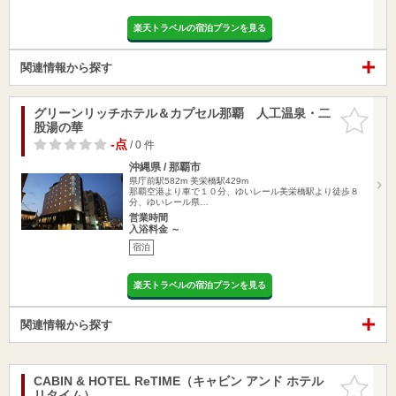
楽天トラベルの宿泊プランを見る
関連情報から探す
グリーンリッチホテル＆カプセル那覇 人工温泉・二
お気に入
股湯の華
りに追加
-点
/ 0 件
沖縄県 / 那覇市
県庁前駅582m
美栄橋駅429m
那覇空港より車で１０分、ゆいレール美栄橋駅より徒歩８
分、ゆいレール県…
営業時間
入浴料金 ～
宿泊
楽天トラベルの宿泊プランを見る
関連情報から探す
CABIN & HOTEL ReTIME（キャビン アンド ホテル
お気に入
リタイム）
りに追加