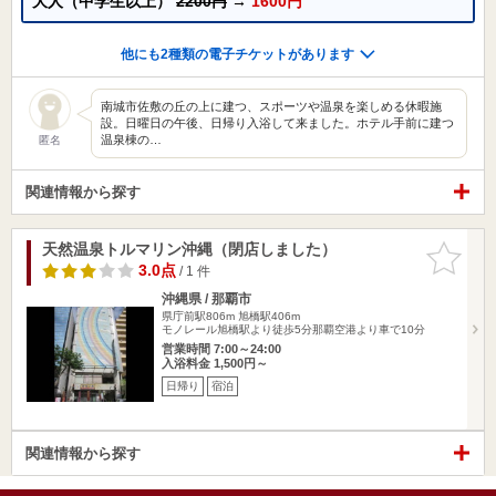
大人（中学生以上）
2200円
→
1600円
他にも2種類の電子チケットがあります
南城市佐敷の丘の上に建つ、スポーツや温泉を楽しめる休暇施
設。日曜日の午後、日帰り入浴して来ました。ホテル手前に建つ
温泉棟の…
匿名
関連情報から探す
天然温泉トルマリン沖縄（閉店しました）
お気に入
りに追加
3.0点
/ 1 件
沖縄県 / 那覇市
県庁前駅806m
旭橋駅406m
モノレール旭橋駅より徒歩5分那覇空港より車で10分
営業時間 7:00～24:00
入浴料金 1,500円～
日帰り
宿泊
関連情報から探す