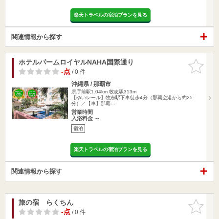
楽天トラベルの宿泊プランを見る
関連情報から探す
ホテルパームロイヤルNAHA国際通り
お気に入
りに追加
-点
/ 0 件
沖縄県 / 那覇市
県庁前駅1.04km
牧志駅313m
【ゆいレール】牧志駅下車徒歩4分（那覇空港から約25
分）／【車】那覇…
営業時間
入浴料金 ～
宿泊
楽天トラベルの宿泊プランを見る
関連情報から探す
旅の宿 らくちん
お気に入
りに追加
-点
/ 0 件