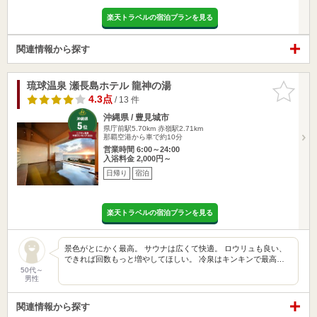
楽天トラベルの宿泊プランを見る
関連情報から探す
琉球温泉 瀬長島ホテル 龍神の湯
お気に入
りに追加
4.3点
/ 13 件
沖縄県 / 豊見城市
県庁前駅5.70km
赤嶺駅2.71km
那覇空港から車で約10分
営業時間 6:00～24:00
入浴料金 2,000円～
日帰り
宿泊
楽天トラベルの宿泊プランを見る
景色がとにかく最高。 サウナは広くて快適。 ロウリュも良い、
できれば回数もっと増やしてほしい。 冷泉はキンキンで最高…
50代～
男性
関連情報から探す