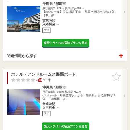
沖縄県 / 那覇市
県庁前駅1.12km
美栄橋駅489m
【ゆいレール】美栄橋駅 下車 （那覇空港駅から約14分）
【車】那…
営業時間
入浴料金 ～
宿泊
楽天トラベルの宿泊プランを見る
関連情報から探す
ホテル・アンドルームス那覇ポート
お気に入
りに追加
-点
/ 0 件
沖縄県 / 那覇市
県庁前駅1.15km
旭橋駅762m
ゆいレール「那覇空港駅」から「旭橋駅」まで乗車約11
分。「旭橋駅」よ…
営業時間
入浴料金 ～
宿泊
楽天トラベルの宿泊プランを見る