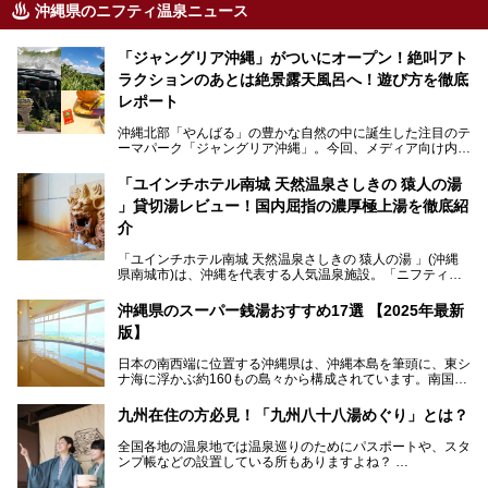
沖縄県のニフティ温泉ニュース
「ジャングリア沖縄」がついにオープン！絶叫アト
ラクションのあとは絶景露天風呂へ！遊び方を徹底
レポート
沖縄北部「やんばる」の豊かな自然の中に誕生した注目のテ
ーマパーク「ジャングリア沖縄」。今回、メディア向け内覧
会に参加する機会をいただきました！この記事では、ジャン
グリアの全貌をお届けすべく、見どころや料金、アクセス方
「ユインチホテル南城 天然温泉さしきの 猿人の湯
法まで徹底解説していきます。
」貸切湯レビュー！国内屈指の濃厚極上湯を徹底紹
介
「ユインチホテル南城 天然温泉さしきの 猿人の湯 」(沖縄
県南城市)は、沖縄を代表する人気温泉施設。「ニフティ温
泉 年間ランキング 2024」の九州・沖縄エリア総合にて第1
位を獲得し、平日・土日にかかわらず多くの常連客や温泉フ
沖縄県のスーパー銭湯おすすめ17選 【2025年最新
ァンが訪れます。
版】
とりわけ貸切湯はお湯の良さに定評があり、コアな温泉ファ
日本の南西端に位置する沖縄県は、沖縄本島を筆頭に、東シ
ンに注目される存在。今回は貸切湯にスポットを当て、その
ナ海に浮かぶ約160もの島々から構成されています。南国な
魅力を徹底解説します。
らではの温暖な気候、カラフルな魚が泳ぐ美しい海、手付か
ずの豊かな自然、独自の歴史や文化など、多くの人を惹きつ
九州在住の方必見！「九州八十八湯めぐり」とは？
けてやまない魅力あふれる観光県です。
全国各地の温泉地では温泉巡りのためにパスポートや、スタ
そんな沖縄県のスーパー銭湯には、ホテル併設などリゾート
ンプ帳などの設置している所もありますよね？
と同時に楽しめる施設が多くあります。日帰りでも旅行気分
その中でも九州には、九州各県の有名な温泉地を巡るための
を味わえる、沖縄のスーパー銭湯をご紹介します。