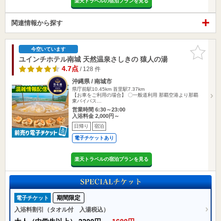
楽天トラベルの宿泊プランを見る
関連情報から探す
お気に入
今空いています
りに追加
ユインチホテル南城 天然温泉さしきの 猿人の湯
4.7点
/ 128 件
沖縄県 / 南城市
県庁前駅10.45km
首里駅7.37km
【お車をご利用の場合】 〇一般道利用 那覇空港より那覇
東バイパス…
営業時間 6:30～23:00
入浴料金 2,000円～
日帰り
宿泊
電子チケットあり
楽天トラベルの宿泊プランを見る
期間限定
電子チケット
入浴料割引（タオル付 入湯税込）