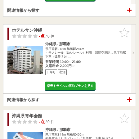
関連情報から探す
ホテルサン沖縄
お気に入
りに追加
-点
/ 0 件
沖縄県 / 那覇市
県庁前駅218m
旭橋駅284m
・モノレール（ゆいレール）利用 那覇空港駅→県庁前駅
下車→徒歩２分 …
営業時間 10:00～21:00
入浴料金 2,200円～
日帰り
宿泊
楽天トラベルの宿泊プランを見る
関連情報から探す
沖縄県青年会館
お気に入
りに追加
-点
/ 0 件
沖縄県 / 那覇市
県庁前駅344m
旭橋駅406m
那覇空港よりモノレール「旭橋駅」下車 徒歩7分