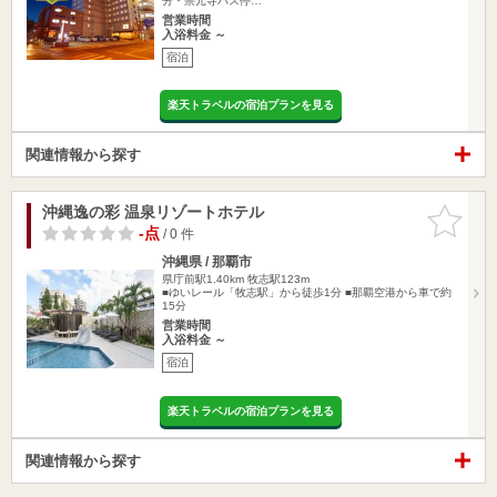
分・崇元寺バス停…
営業時間
入浴料金 ～
宿泊
楽天トラベルの宿泊プランを見る
関連情報から探す
沖縄逸の彩 温泉リゾートホテル
お気に入
りに追加
-点
/ 0 件
沖縄県 / 那覇市
県庁前駅1.40km
牧志駅123m
■ゆいレール「牧志駅」から徒歩1分 ■那覇空港から車で約
15分
営業時間
入浴料金 ～
宿泊
楽天トラベルの宿泊プランを見る
関連情報から探す