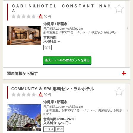
ＣＡＢＩＮ＆ＨＯＴＥＬ ＣＯＮＳＴＡＮＴ ＮＡＨ
お気に入
Ａ
りに追加
-点
/ 0 件
沖縄県 / 那覇市
県庁前駅1.00km
牧志駅622m
那覇空港より車で20分 ゆいレール牧志駅から徒歩8分
営業時間
入浴料金 ～
宿泊
楽天トラベルの宿泊プランを見る
関連情報から探す
COMMUNITY ＆ SPA 那覇セントラルホテル
お気に入
りに追加
-点
/ 0 件
沖縄県 / 那覇市
県庁前駅1.00km
牧志駅411m
・那覇空港から車で約15分 ・ゆいレール美栄橋駅から徒歩
約5分
営業時間 6:00～24:00
入浴料金 1,250円～
日帰り
宿泊