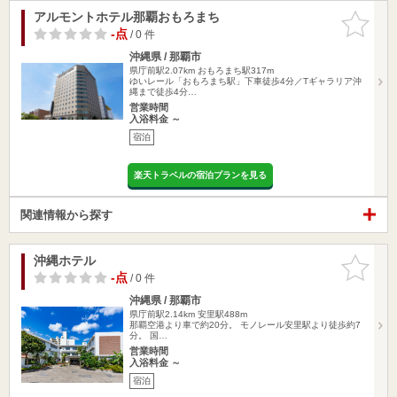
アルモントホテル那覇おもろまち
お気に入
りに追加
-点
/ 0 件
沖縄県 / 那覇市
県庁前駅2.07km
おもろまち駅317m
ゆいレール「おもろまち駅」下車徒歩4分／Tギャラリア沖
縄まで徒歩4分…
営業時間
入浴料金 ～
宿泊
楽天トラベルの宿泊プランを見る
関連情報から探す
沖縄ホテル
お気に入
りに追加
-点
/ 0 件
沖縄県 / 那覇市
県庁前駅2.14km
安里駅488m
那覇空港より車で約20分。 モノレール安里駅より徒歩約7
分。 国…
営業時間
入浴料金 ～
宿泊