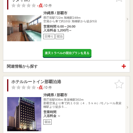
-点
/ 0 件
沖縄県 / 那覇市
県庁前駅722m
旭橋駅248m
空港から車で約10分 旭橋駅から徒歩5分
営業時間 6:00～24:00
入浴料金 1,200円～
日帰り
宿泊
楽天トラベルの宿泊プランを見る
関連情報から探す
ホテルルートイン那覇泊港
お気に入
りに追加
-点
/ 0 件
沖縄県 / 那覇市
県庁前駅936m
美栄橋駅302m
那覇空港より車で約１０分（４．５ｋｍ）/モノレール美栄
橋駅より徒歩５…
営業時間
入浴料金 ～
宿泊