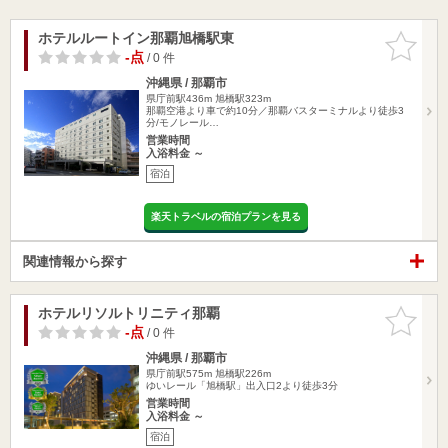
ホテルルートイン那覇旭橋駅東
お気に入
りに追加
-点
/ 0 件
沖縄県 / 那覇市
県庁前駅436m
旭橋駅323m
那覇空港より車で約10分／那覇バスターミナルより徒歩3
分/モノレール…
営業時間
入浴料金 ～
宿泊
楽天トラベルの宿泊プランを見る
関連情報から探す
ホテルリソルトリニティ那覇
お気に入
りに追加
-点
/ 0 件
沖縄県 / 那覇市
県庁前駅575m
旭橋駅226m
ゆいレール「旭橋駅」出入口2より徒歩3分
営業時間
入浴料金 ～
宿泊