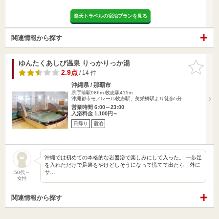
楽天トラベルの宿泊プランを見る
関連情報から探す
ゆんたくあしび温泉 りっかりっか湯
お気に入
りに追加
2.9点
/ 14 件
沖縄県 / 那覇市
県庁前駅986m
牧志駅415m
沖縄都市モノレール牧志駅、美栄橋駅より徒歩5分
営業時間 6:00～23:00
入浴料金 1,100円～
日帰り
宿泊
沖縄では初めての本格的な岩盤浴で楽しみにして入った。 一歩足
を入れただけで足裏をやけどしそうになって慌てて出たら 外に
サ…
50代～
女性
関連情報から探す