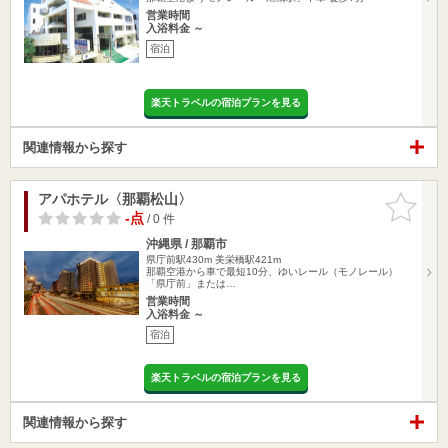
営業時間
入浴料金 ～
宿泊
楽天トラベルの宿泊プランを見る
関連情報から探す
アパホテル〈那覇松山〉
お気に入
りに追加
-点
/ 0 件
沖縄県 / 那覇市
県庁前駅430m
美栄橋駅421m
那覇空港から車で最短10分、ゆいレール（モノレール）
「県庁前」または…
営業時間
入浴料金 ～
宿泊
楽天トラベルの宿泊プランを見る
関連情報から探す