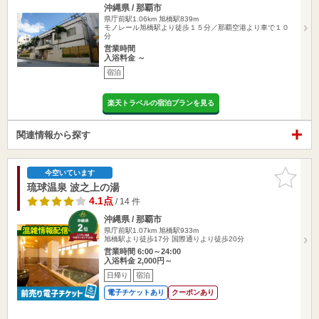
沖縄県 / 那覇市
県庁前駅1.06km
旭橋駅839m
モノレール旭橋駅より徒歩１５分／那覇空港より車で１０
分
営業時間
入浴料金 ～
宿泊
楽天トラベルの宿泊プランを見る
関連情報から探す
お気に入
今空いています
りに追加
琉球温泉 波之上の湯
4.1点
/ 14 件
沖縄県 / 那覇市
県庁前駅1.07km
旭橋駅933m
旭橋駅より徒歩17分 国際通りより徒歩20分
営業時間 6:00～24:00
入浴料金 2,000円～
日帰り
宿泊
電子チケットあり
クーポンあり