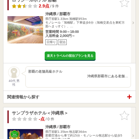
りに追加
2.9点
/ 9 件
沖縄県 / 那覇市
県庁前駅1.33km
旭橋駅953m
モノレール「旭橋駅」下車徒歩6分（旭橋交差点を東町方
面へまっすぐ）、…
営業時間 9:00～18:00
入浴料金 2,000円～
日帰り
宿泊
楽天トラベルの宿泊プランを見る
那覇の老舗高級ホテル
沖縄県那覇市にある老舗…
40代 男
性
関連情報から探す
サンプラザホテル＜沖縄県＞
お気に入
りに追加
-点
/ 0 件
沖縄県 / 那覇市
県庁前駅1.35km
牧志駅364m
那覇空港から車で約15分・モノレール牧志駅から徒歩5