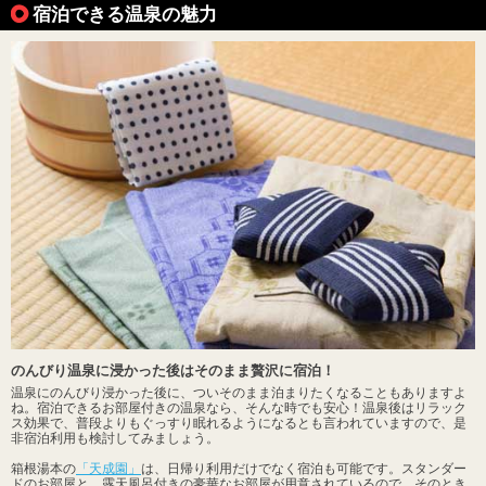
宿泊できる温泉の魅力
のんびり温泉に浸かった後はそのまま贅沢に宿泊！
温泉にのんびり浸かった後に、ついそのまま泊まりたくなることもありますよ
ね。宿泊できるお部屋付きの温泉なら、そんな時でも安心！温泉後はリラック
ス効果で、普段よりもぐっすり眠れるようになるとも言われていますので、是
非宿泊利用も検討してみましょう。
箱根湯本の
「天成園」
は、日帰り利用だけでなく宿泊も可能です。スタンダー
ドのお部屋と、露天風呂付きの豪華なお部屋が用意されているので、そのとき