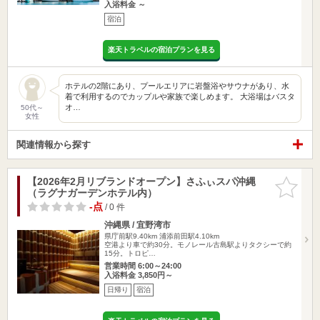
入浴料金 ～
宿泊
楽天トラベルの宿泊プランを見る
ホテルの2階にあり、プールエリアに岩盤浴やサウナがあり、水
着で利用するのでカップルや家族で楽しめます。 大浴場はバスタ
オ…
50代～
女性
関連情報から探す
【2026年2月リブランドオープン】さふぃスパ沖縄
お気に入
（ラグナガーデンホテル内）
りに追加
-点
/ 0 件
沖縄県 / 宜野湾市
県庁前駅9.40km
浦添前田駅4.10km
空港より車で約30分。モノレール古島駅よりタクシーで約
15分。トロピ…
営業時間 6:00～24:00
入浴料金 3,850円～
日帰り
宿泊