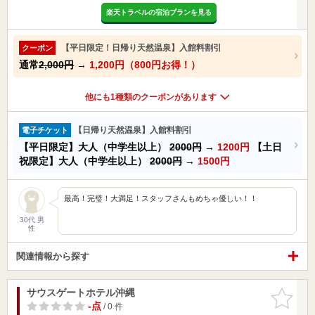
楽天トラベルの宿泊プランを見る
【平日限定！日帰り天然温泉】入館料割引
クーポン
通常
2,000円
→
1,200円（800円お得！）
他にも1種類のクーポンがあります
【日帰り天然温泉】入館料割引
電子チケット
【平日限定】大人（中学生以上）
2000円
→
1200円
【土日
祝限定】大人（中学生以上）
2000円
→
1500円
最高！完璧！大満足！スタッフさんもめちゃ優しい！！
30代 男
性
関連情報から探す
サウスゲートホテル沖縄
お気に入
りに追加
-点
/ 0 件