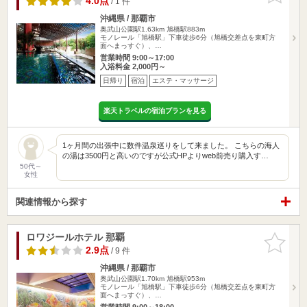
4.0点
/ 1 件
沖縄県 / 那覇市
奥武山公園駅1.63km
旭橋駅883m
モノレール「旭橋駅」下車徒歩6分（旭橋交差点を東町方
面へまっすぐ）、…
営業時間 9:00～17:00
入浴料金 2,000円～
日帰り
宿泊
エステ・マッサージ
楽天トラベルの宿泊プランを見る
1ヶ月間の出張中に数件温泉巡りをして来ました。 こちらの海人
の湯は3500円と高いのですが公式HPよりweb前売り購入す…
50代～
女性
関連情報から探す
ロワジールホテル 那覇
お気に入
りに追加
2.9点
/ 9 件
沖縄県 / 那覇市
奥武山公園駅1.70km
旭橋駅953m
モノレール「旭橋駅」下車徒歩6分（旭橋交差点を東町方
面へまっすぐ）、…
営業時間 9:00～18:00