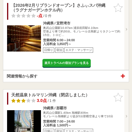
【2026年2月リブランドオープン】さふぃスパ沖縄
お気に入
（ラグナガーデンホテル内）
りに追加
-点
/ 0 件
沖縄県 / 宜野湾市
奥武山公園駅10.87km
浦添前田駅4.10km
空港より車で約30分。モノレール古島駅よりタクシーで約
15分。トロピ…
営業時間 6:00～24:00
入浴料金 3,850円～
日帰り
宿泊
エステ・マッサージ
楽天トラベルの宿泊プランを見る
関連情報から探す
天然温泉トルマリン沖縄（閉店しました）
お気に入
りに追加
3.0点
/ 1 件
沖縄県 / 那覇市
奥武山公園駅1.40km
旭橋駅406m
モノレール旭橋駅より徒歩5分那覇空港より車で10分
営業時間 7:00～24:00
入浴料金 1,500円～
日帰り
宿泊
エステ・マッサージ