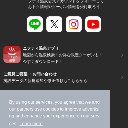
ニフティ温泉公式アカウントをフォローして
おトク情報やクーポン情報を受け取ろう
ニフティ温泉アプリ
地図から温泉検索！お得な限定クーポンも！
今すぐダウンロード！
ご意見ご要望 ・お問い合わせ
施設データの新規追加や修正依頼もこちらから
スマートフォン
/
PC
加盟店募集（資料請求）
広告出稿のご案内
By using our services, you agree that we and
our
partners
use cookies to improve advertisi
利用規約
ライフスタイルMEMBERS+規約
ng and enhance your experience on our servi
特定商取引法に基づく表記
ヘルプ
採用情報
ces.
Learn more
運営会社
個人情報保護ポリシー