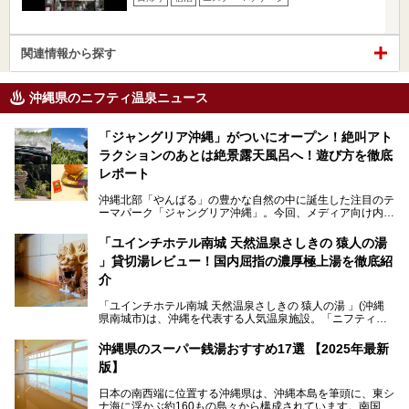
関連情報から探す
沖縄県のニフティ温泉ニュース
「ジャングリア沖縄」がついにオープン！絶叫アト
ラクションのあとは絶景露天風呂へ！遊び方を徹底
レポート
沖縄北部「やんばる」の豊かな自然の中に誕生した注目のテ
ーマパーク「ジャングリア沖縄」。今回、メディア向け内覧
会に参加する機会をいただきました！この記事では、ジャン
グリアの全貌をお届けすべく、見どころや料金、アクセス方
「ユインチホテル南城 天然温泉さしきの 猿人の湯
法まで徹底解説していきます。
」貸切湯レビュー！国内屈指の濃厚極上湯を徹底紹
介
「ユインチホテル南城 天然温泉さしきの 猿人の湯 」(沖縄
県南城市)は、沖縄を代表する人気温泉施設。「ニフティ温
泉 年間ランキング 2024」の九州・沖縄エリア総合にて第1
位を獲得し、平日・土日にかかわらず多くの常連客や温泉フ
沖縄県のスーパー銭湯おすすめ17選 【2025年最新
ァンが訪れます。
版】
とりわけ貸切湯はお湯の良さに定評があり、コアな温泉ファ
日本の南西端に位置する沖縄県は、沖縄本島を筆頭に、東シ
ンに注目される存在。今回は貸切湯にスポットを当て、その
ナ海に浮かぶ約160もの島々から構成されています。南国な
魅力を徹底解説します。