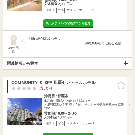
入浴料金 2,000円～
日帰り
宿泊
エステ・マッサージ
楽天トラベルの宿泊プランを見る
那覇の老舗高級ホテル
沖縄県那覇市にある老舗…
40代 男
性
関連情報から探す
COMMUNITY ＆ SPA 那覇セントラルホテル
お気に入
りに追加
-点
/ 0 件
沖縄県 / 那覇市
奥武山公園駅2.35km
牧志駅411m
・那覇空港から車で約15分 ・ゆいレール美栄橋駅から徒歩
約5分
営業時間 6:00～24:00
入浴料金 1,250円～
日帰り
宿泊
エステ・マッサージ