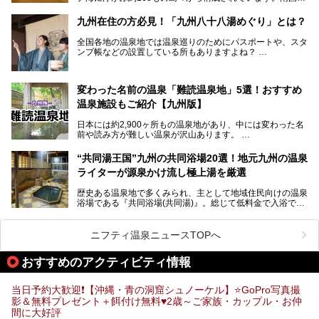
らではの温暖な気候、カラフルな魚が泳ぐ美しい海、手付か
ずの豊かな自然、独自の歴史や文化など、多くの人を惹きつ
九州在住の方必見！「九州八十八湯めぐり」とは？
けてやまない魅力あふれる観光県です。
全国各地の温泉地では温泉巡りのためにパスポートや、スタ
そんな沖縄県のスーパー銭湯には、ホテル併設などリゾート
ンプ帳などの設置している所もありますよね？
と同時に楽しめる施設が多くあります。日帰りでも旅行気分
その中でも九州には、九州各県の有名な温泉地を巡るための
を味わえる、沖縄のスーパー銭湯をご紹介します。
「九州八十八湯めぐり」があるんです。
九州を回って歩くのはなかなか大変ですが、九州で温泉好き
変わった名前の温泉「難読温泉地」5選！おすすめ
な方ならぜひ参加してみたいスタンプラリーでしょう。
温泉施設もご紹介【九州版】
日本には約2,900ヶ所もの温泉地があり、中には変わった名
前や読み方が難しい温泉が沢山あります。
そこで日本各地にある「難読温泉地」を、地域ごとにクイズ
“共同湯王国”九州の共同浴場20選！地元九州の温泉
形式でご紹介。第５回目(最終回)である今回は、九州地方の
ライターが源泉かけ流し極上湯を厳選
難読温泉地をピックアップしました。
また、各温泉地のおすすめ温泉施設も併せてご紹介します。
歴史ある温泉地で多くみられ、主として地域住民向けの温泉
浴場である『共同浴場(共同湯)』。総じて低料金で入浴で
いくつ読めるか、ぜひチャレンジしてみて下さいね！
き、観光的側面よりも生活のためのお風呂の要素が強い点が
特徴です。
共同浴場は全国各地の温泉地にありますが、特に九州地方は
ニフティ温泉ニュースTOPへ
共同湯文化が古くから発展し、質・量ともに大変充実。九州
は“共同湯王国”といっても決して過言では無いでしょう。
おすすめのアクティビティ情報
今回は地元在住の九州の温泉ライターである筆者が過去入浴
した中から、源泉かけ流しと泉質の良さにこだわって九州の
共同浴場を20施設厳選。入浴マナーを守りながら、ぜひ湯
当日予約大歓迎❗【沖縄・青の洞窟シュノーケル】⭐GoPro写真撮
めぐりの参考にされてみて下さい！
影＆無料プレゼント＋餌付け無料♥️2歳～ご家族・カップル・お仲
間に大好評