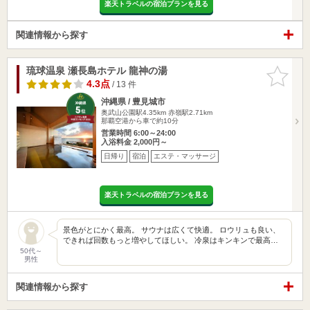
楽天トラベルの宿泊プランを見る
関連情報から探す
琉球温泉 瀬長島ホテル 龍神の湯
お気に入
りに追加
4.3点
/ 13 件
沖縄県 / 豊見城市
奥武山公園駅4.35km
赤嶺駅2.71km
那覇空港から車で約10分
営業時間 6:00～24:00
入浴料金 2,000円～
日帰り
宿泊
エステ・マッサージ
楽天トラベルの宿泊プランを見る
景色がとにかく最高。 サウナは広くて快適。 ロウリュも良い、
できれば回数もっと増やしてほしい。 冷泉はキンキンで最高…
50代～
男性
関連情報から探す