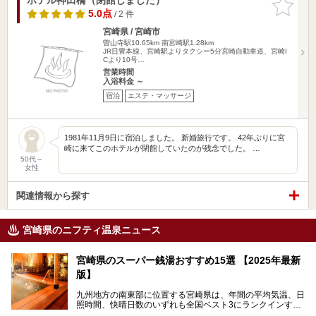
りに追加
5.0点
/ 2 件
宮崎県 / 宮崎市
曽山寺駅10.65km
南宮崎駅1.28km
JR日豊本線、宮崎駅よりタクシー5分宮崎自動車道、宮崎I
Cより10号…
営業時間
入浴料金 ～
宿泊
エステ・マッサージ
1981年11月9日に宿泊しました。 新婚旅行です。 42年ぶりに宮
崎に来てこのホテルが閉館していたのが残念でした。 …
50代～
女性
関連情報から探す
宮崎県のニフティ温泉ニュース
宮崎県のスーパー銭湯おすすめ15選 【2025年最新
版】
九州地方の南東部に位置する宮崎県は、年間の平均気温、日
照時間、快晴日数のいずれも全国ベスト3にランクインする
「日本のひなた」。九州一の降水量により豊かに育った緑と