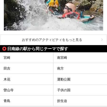
おすすめのアクティビティをもっと見る
日南線の駅から同じテーマで探す
宮崎
南宮崎
田吉
南方
木花
運動公園
曽山寺
子供の国
青島
折生迫