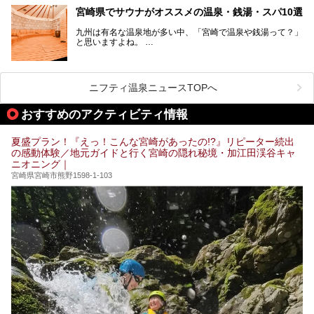
青空が彩る、鮮やかな自然の景観が魅力です。断崖と滝が神
宮崎県でサウナがオススメの温泉・銭湯・スパ10選
秘的な高千穂峡や、「鬼の洗濯板」と呼ばれる岩に囲まれた
青島、霧島連山を望むえびの高原、青い空と海が続く日南海
九州は有名な温泉地が多い中、「宮崎で温泉や銭湯って？」
岸など、自然を満喫できる見どころは県内全域に広がってい
と思いますよね。
ます。
宮崎県のスーパー銭湯にも、周囲の自然と一体となって楽し
そんな宮崎県内でも、サウナが楽しめる温泉や銭湯、スパは
める施設が数多くあります。ここでは、宮崎県で特に人気の
あるんです。
スーパー銭湯をご紹介します。
ニフティ温泉ニュースTOPへ
宮崎など都市の中心部から、離れた所にある温泉旅館などに
あるサウナまで紹介します。
おすすめのアクティビティ情報
ぜひ参考にして、宮崎でのサウナライフを楽しみましょう！
夏盛プラン！『えっ！こんな宮崎があったの!?』リピーター続出
の感動体験／地元ガイドと行く宮崎の隠れ秘境・加江田渓谷キャ
ニオニング｜
宮崎県宮崎市熊野1598-1-103