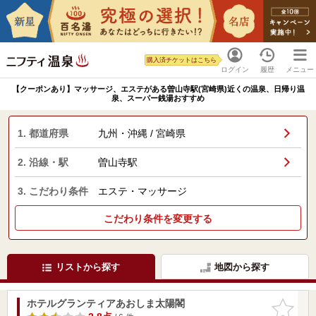
購入済チケットはこちら
ログイン
履歴
メニュー
【クーポンあり】マッサージ、エステがある曽山寺駅(宮崎県)近くの温泉、日帰り温
泉、スーパー銭湯おすすめ
1. 都道府県
九州・沖縄 / 宮崎県
2. 沿線・駅
曽山寺駅
3. こだわり条件
エステ・マッサージ
こだわり条件を変更する
リストから探す
地図から探す
ホテルグランティアあおしま太陽閣
お気に入
りに追加