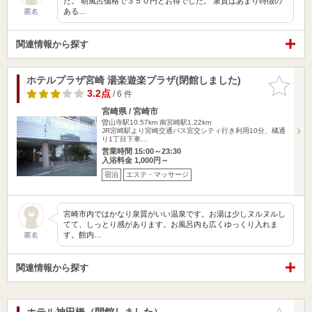
た。 朝風呂価格で３５０円とお得でした。 泉質はあまり特徴の
ある…
匿名
関連情報から探す
ホテルプラザ宮崎 湯楽遊楽プラザ(閉館しました)
お気に入
りに追加
3.2点
/ 6 件
宮崎県 / 宮崎市
曽山寺駅10.57km
南宮崎駅1.22km
JR宮崎駅より宮崎交通バス宮交シティ行き利用10分、橘通
り1丁目下車…
営業時間 15:00～23:30
入浴料金 1,000円～
宿泊
エステ・マッサージ
宮崎市内ではかなり泉質がいい温泉です。お湯は少しヌルヌルし
てて、しっとり感があります。お風呂内も広くゆっくり入れま
す。館内…
匿名
関連情報から探す
ホテル神田橋（閉館しました）
お気に入