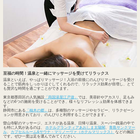
至福の時間！温泉と一緒にマッサージを受けてリラックス
温泉といえば、やっぱりマッサージ！入浴の前後にのんびりマッサージを受け
ることで筋肉をしっかりほぐしてくれるので、リラックス効果が倍増し、とて
も贅沢な時間を過ごすことができます。
東京都墨田区の人気施設
「両国湯屋江戸遊」
では、美容針やアカスリ、足もみ
などの6つの施術を受けることができ、様々なリフレッシュ効果を体感できま
す。
静岡市にある
「柚木の郷」
は、多種類のマッサージやセラピー、リラクゼーシ
ョンが用意されており、のんびりと利用することができます。
曽山寺駅のマッサージ、エステがある温泉、日帰り温泉、スーパー銭湯の中で
も特に人気があるのは、
ホテルグランティアあおしま太陽閣
、
青島サンクマー
ル
、
カプセルルーム&サウナ・マリノーヴァ（ホテルマリックス）
などの施設
です。ぜひ一度は足を運んでみてください。