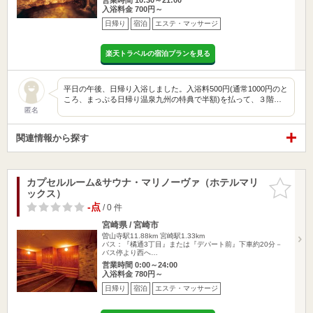
入浴料金 700円～
日帰り
宿泊
エステ・マッサージ
楽天トラベルの宿泊プランを見る
平日の午後、日帰り入浴しました。入浴料500円(通常1000円のと
ころ、まっぷる日帰り温泉九州の特典で半額)を払って、３階…
匿名
関連情報から探す
カプセルルーム&サウナ・マリノーヴァ（ホテルマリ
お気に入
ックス）
りに追加
-点
/ 0 件
宮崎県 / 宮崎市
曽山寺駅11.88km
宮崎駅1.33km
バス：『橘通3丁目』または『デパート前』下車約20分－
バス停より西へ…
営業時間 0:00～24:00
入浴料金 780円～
日帰り
宿泊
エステ・マッサージ