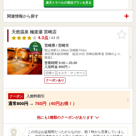
楽天トラベルの宿泊プランを見る
関連情報から探す
天然温泉 極楽湯 宮崎店
お気に入
りに追加
4.3点
/ 44 件
宮崎県 / 宮崎市
曽山寺駅11.98km
宮崎駅703m
JR日豊本線宮崎駅 徒歩10分 宮崎自動車道 宮崎ICより、
国道2…
営業時間 9:00～25:00
入浴料金 800円～
日帰り
エステ・マッサージ
クーポンあり
入館料割引
クーポン
通常
800円
→
760円（40円お得！）
他にも1種類のクーポンがあります
この日はお盆期間だったからなのか、朝７時から営業していまし