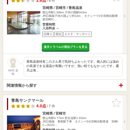
2.8点
/ 6 件
宮崎県 / 宮崎市 / 青島温泉
曽山寺駅1.69km
子供の国駅643m
JR日南線子供の国より約1km 、タクシーで2分宮崎自動車
道宮崎IC…
営業時間
入浴料金 ～
日帰り
宿泊
エステ・マッサージ
楽天トラベルの宿泊プランを見る
青島温泉特有このヌル系で気持ちよかったです。個人的には温め
の長湯できる湯温が有難いですが、熱い程でもなかったです。露
天は海…
40代 女
性
関連情報から探す
青島サンクマール
お気に入
りに追加
4.0点
/ 7 件
宮崎県 / 宮崎市
曽山寺駅4.77km
折生迫駅1.92km
JR日南線 青島駅下車 タクシー5分宮崎自動車道 宮崎I
C→R220…
営業時間 10:30～21:00