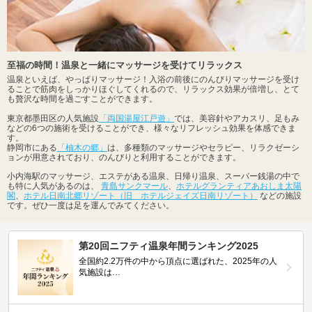
至福の時間！温泉と一緒にマッサージを受けてリラックス
温泉といえば、やっぱりマッサージ！入浴の前後にのんびりマッサージを受け
ることで筋肉をしっかりほぐしてくれるので、リラックス効果が倍増し、とて
も贅沢な時間を過ごすことができます。
東京都墨田区の人気施設
「両国湯屋江戸遊」
では、美容針やアカスリ、足もみ
などの6つの施術を受けることができ、様々なリフレッシュ効果を体感できま
す。
静岡市にある
「柚木の郷」
は、多種類のマッサージやセラピー、リラクゼーシ
ョンが用意されており、のんびりと利用することができます。
小内海駅のマッサージ、エステがある温泉、日帰り温泉、スーパー銭湯の中で
も特に人気があるのは、
青島サンクマール
、
ホテルグランティアあおしま太陽
閣
、
ホテル日南北郷リゾート（旧 ホテルジェイズ日南リゾート）
などの施設
です。ぜひ一度は足を運んでみてください。
第20回ニフティ温泉年間ランキング2025
全国約2.2万件の中から頂点に選ばれた、2025年の人
気施設は…