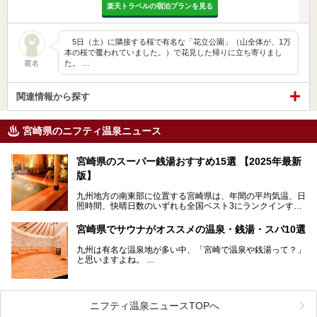
楽天トラベルの宿泊プランを見る
5日（土）に隣接する桜で有名な「花立公園」（山全体が、1万
本の桜で覆われていました。）で花見した帰りに立ち寄りまし
た。 …
匿名
関連情報から探す
宮崎県のニフティ温泉ニュース
宮崎県のスーパー銭湯おすすめ15選 【2025年最新
版】
九州地方の南東部に位置する宮崎県は、年間の平均気温、日
照時間、快晴日数のいずれも全国ベスト3にランクインする
「日本のひなた」。九州一の降水量により豊かに育った緑と
青空が彩る、鮮やかな自然の景観が魅力です。断崖と滝が神
宮崎県でサウナがオススメの温泉・銭湯・スパ10選
秘的な高千穂峡や、「鬼の洗濯板」と呼ばれる岩に囲まれた
青島、霧島連山を望むえびの高原、青い空と海が続く日南海
九州は有名な温泉地が多い中、「宮崎で温泉や銭湯って？」
岸など、自然を満喫できる見どころは県内全域に広がってい
と思いますよね。
ます。
宮崎県のスーパー銭湯にも、周囲の自然と一体となって楽し
そんな宮崎県内でも、サウナが楽しめる温泉や銭湯、スパは
める施設が数多くあります。ここでは、宮崎県で特に人気の
あるんです。
スーパー銭湯をご紹介します。
ニフティ温泉ニュースTOPへ
宮崎など都市の中心部から、離れた所にある温泉旅館などに