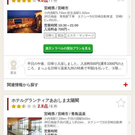
4.0点
/ 7 件
宮崎県 / 宮崎市
小内海駅5.74km
折生迫駅1.92km
JR日南線 青島駅下車 タクシー5分宮崎自動車道 宮崎I
C→R220…
営業時間 10:30～21:00
入浴料金 700円～
日帰り
宿泊
エステ・マッサージ
楽天トラベルの宿泊プランを見る
平日の午後、日帰り入浴しました。入浴料500円(通常1000円のと
ころ、まっぷる日帰り温泉九州の特典で半額)を払って、３階…
匿名
関連情報から探す
ホテルグランティアあおしま太陽閣
お気に入
りに追加
2.8点
/ 6 件
宮崎県 / 宮崎市 / 青島温泉
小内海駅7.29km
子供の国駅643m
JR日南線子供の国より約1km 、タクシーで2分宮崎自動車
道宮崎IC…
営業時間
入浴料金 ～