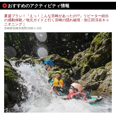
あるサウナまで紹介します。
おすすめのアクティビティ情報
ぜひ参考にして、宮崎でのサウナライフを楽しみましょう！
夏盛プラン！『えっ！こんな宮崎があったの!?』リピーター続出
の感動体験／地元ガイドと行く宮崎の隠れ秘境・加江田渓谷キャ
ニオニング｜
宮崎県宮崎市熊野1598-1-103