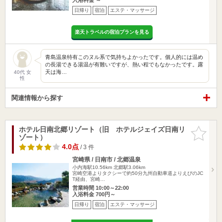
日帰り
宿泊
エステ・マッサージ
楽天トラベルの宿泊プランを見る
青島温泉特有このヌル系で気持ちよかったです。個人的には温め
の長湯できる湯温が有難いですが、熱い程でもなかったです。露
天は海…
40代 女
性
関連情報から探す
ホテル日南北郷リゾート（旧 ホテルジェイズ日南リ
お気に入
ゾート）
りに追加
4.0点
/ 3 件
宮崎県 / 日南市 / 北郷温泉
小内海駅10.56km
北郷駅3.06km
宮崎空港よりタクシーで約50分九州自動車道よりえびのJC
T経由、宮崎…
営業時間 10:00～22:00
入浴料金 700円～
日帰り
宿泊
エステ・マッサージ