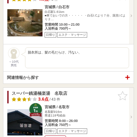
宮城県 / 白石市
白石駅1.61km
■車でおいでの方・・・・・ ・白石I.Cより７分、国見I.Cよ
り２…
営業時間 10:00～21:00
入浴料金 700円～
日帰り
エステ・マッサージ
脱衣所は、髪の毛だらけ、汚ない、
～10代
男性
関連情報から探す
スーパー銭湯極楽湯 名取店
お気に入
りに追加
3.6点
/ 43 件
宮城県 / 名取市
名取駅916m
県道118号経由
営業時間 8:00～26:00
入浴料金 750円～
日帰り
エステ・マッサージ