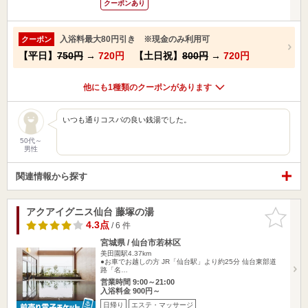
クーポンあり
入浴料最大80円引き ※現金のみ利用可
クーポン
【平日】
750円
→
720円
【土日祝】
800円
→
720円
他にも1種類のクーポンがあります
いつも通りコスパの良い銭湯でした。
50代～
男性
関連情報から探す
アクアイグニス仙台 藤塚の湯
お気に入
りに追加
4.3点
/ 6 件
宮城県 / 仙台市若林区
美田園駅4.37km
●お車でお越しの方 JR「仙台駅」より約25分 仙台東部道
路「名…
営業時間 9:00～21:00
入浴料金 900円～
日帰り
エステ・マッサージ