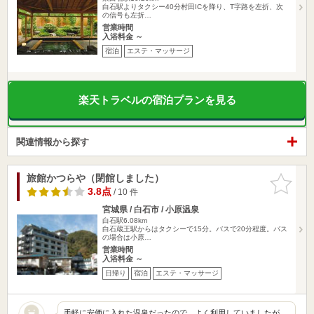
白石駅よりタクシー40分村田ICを降り、T字路を左折、次
の信号も左折…
営業時間
入浴料金 ～
宿泊
エステ・マッサージ
楽天トラベルの宿泊プランを見る
関連情報から探す
旅館かつらや（閉館しました）
お気に入
りに追加
3.8点
/ 10 件
宮城県 / 白石市 / 小原温泉
白石駅6.08km
白石蔵王駅からはタクシーで15分。バスで20分程度。バス
の場合は小原…
営業時間
入浴料金 ～
日帰り
宿泊
エステ・マッサージ
手軽に安価に入れた温泉だったので、よく利用していましたが、