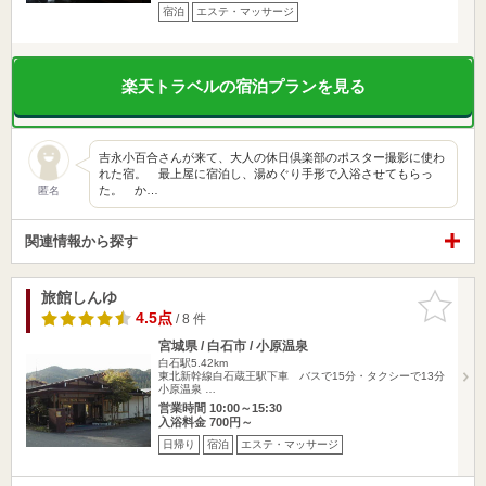
宿泊
エステ・マッサージ
楽天トラベルの宿泊プランを見る
吉永小百合さんが来て、大人の休日倶楽部のポスター撮影に使わ
れた宿。 最上屋に宿泊し、湯めぐり手形で入浴させてもらっ
た。 か…
匿名
関連情報から探す
旅館しんゆ
お気に入
りに追加
4.5点
/ 8 件
宮城県 / 白石市 / 小原温泉
白石駅5.42km
東北新幹線白石蔵王駅下車 バスで15分・タクシーで13分
小原温泉 …
営業時間 10:00～15:30
入浴料金 700円～
日帰り
宿泊
エステ・マッサージ