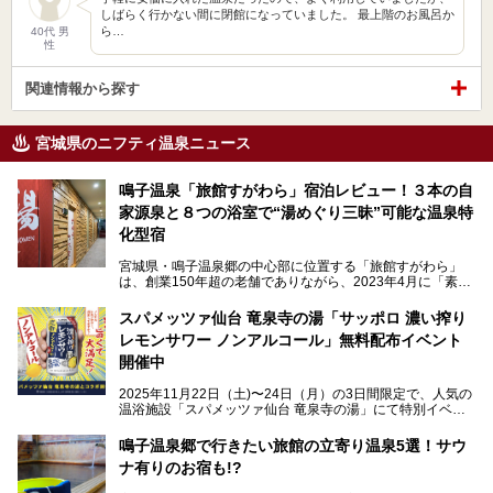
しばらく行かない間に閉館になっていました。 最上階のお風呂か
ら…
40代 男
性
関連情報から探す
宮城県のニフティ温泉ニュース
鳴子温泉「旅館すがわら」宿泊レビュー！３本の自
家源泉と８つの浴室で“湯めぐり三昧”可能な温泉特
化型宿
宮城県・鳴子温泉郷の中心部に位置する「旅館すがわら」
は、創業150年超の老舗でありながら、2023年4月に「素泊
まり専門の宿」としてリニューアルオープン。同時に温泉熱
を利用したサウナも新設され、温泉ファン・サウナ―双方に
スパメッツァ仙台 竜泉寺の湯「サッポロ 濃い搾り
注目のスポットです。
レモンサワー ノンアルコール」無料配布イベント
開催中
特筆すべきは、館内で完結する圧倒的な「湯めぐり」のバリ
2025年11月22日（土)〜24日（月）の3日間限定で、人気の
エーション。“温泉のデパート”・“東の横綱”と称される鳴子
温浴施設「スパメッツァ仙台 竜泉寺の湯」にて特別イベン
温泉郷の中でも、3本の異なる自家源泉を使い分けるその実
トを開催！居酒屋の手搾りサワーのような本格感が味わえる
力は折り紙付き。実際に宿泊した筆者が、“温泉”を中心にそ
「サッポロ 濃い搾りレモンサワー ノンアルコール」を無料
鳴子温泉郷で行きたい旅館の立寄り温泉5選！サウ
の全貌を詳細レビューします！
配布します。さらにSNS投稿で「サッポロ 濃い搾りグレフ
ナ有りのお宿も!?
ルサワー ノンアルコール」もプレゼント。湯上がりにぴっ
たりの一杯をぜひお楽しみください。