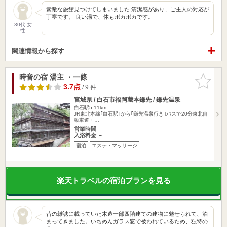
素敵な旅館見つけてしまいました 清潔感があり、ご主人の対応が
丁寧です。 良い湯で、体もポカポカです。
30代 女
性
関連情報から探す
時音の宿 湯主 ・一條
お気に入
りに追加
3.7点
/ 9 件
宮城県 / 白石市福岡蔵本鎌先 / 鎌先温泉
白石駅5.11km
JR東北本線｢白石駅｣から｢鎌先温泉行き｣バスで20分東北自
動車道・…
営業時間
入浴料金 ～
宿泊
エステ・マッサージ
楽天トラベルの宿泊プランを見る
昔の雑誌に載っていた木造一部四階建ての建物に魅せられて、泊
まってきました。いちめんガラス窓で被われているため、独特の