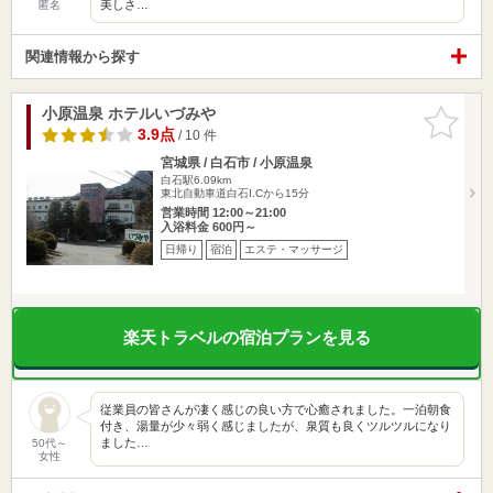
美しさ…
匿名
関連情報から探す
小原温泉 ホテルいづみや
お気に入
りに追加
3.9点
/ 10 件
宮城県 / 白石市 / 小原温泉
白石駅6.09km
東北自動車道白石I.Cから15分
営業時間 12:00～21:00
入浴料金 600円～
日帰り
宿泊
エステ・マッサージ
楽天トラベルの宿泊プランを見る
従業員の皆さんが凄く感じの良い方で心癒されました。一泊朝食
付き、湯量が少々弱く感じましたが、泉質も良くツルツルになり
ました…
50代～
女性