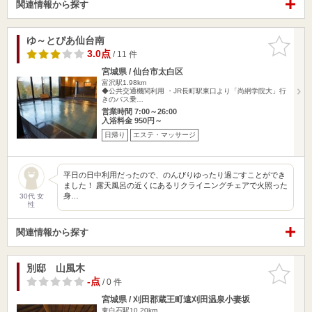
関連情報から探す
ゆ～とぴあ仙台南
お気に入
りに追加
3.0点
/ 11 件
宮城県 / 仙台市太白区
富沢駅1.98km
◆公共交通機関利用 ・JR長町駅東口より「尚絅学院大」行
きのバス乗…
営業時間 7:00～26:00
入浴料金 950円～
日帰り
エステ・マッサージ
平日の日中利用だったので、のんびりゆったり過ごすことができ
ました！ 露天風呂の近くにあるリクライニングチェアで火照った
身…
30代 女
性
関連情報から探す
別邸 山風木
お気に入
りに追加
-点
/ 0 件
宮城県 / 刈田郡蔵王町遠刈田温泉小妻坂
東白石駅10.20km