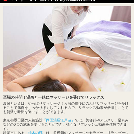
至福の時間！温泉と一緒にマッサージを受けてリラックス
温泉といえば、やっぱりマッサージ！入浴の前後にのんびりマッサージを受け
ることで筋肉をしっかりほぐしてくれるので、リラックス効果が倍増し、とて
も贅沢な時間を過ごすことができます。
東京都墨田区の人気施設
「両国湯屋江戸遊」
では、美容針やアカスリ、足もみ
などの6つの施術を受けることができ、様々なリフレッシュ効果を体感できま
す。
静岡市にある
「柚木の郷」
は、多種類のマッサージやセラピー、リラクゼーシ