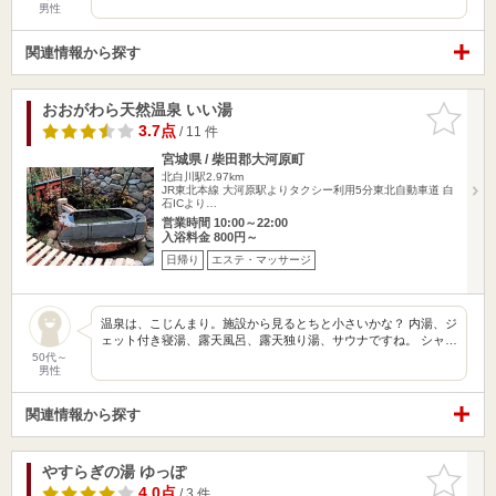
男性
関連情報から探す
おおがわら天然温泉 いい湯
お気に入
りに追加
3.7点
/ 11 件
宮城県 / 柴田郡大河原町
北白川駅2.97km
JR東北本線 大河原駅よりタクシー利用5分東北自動車道 白
石ICより…
営業時間 10:00～22:00
入浴料金 800円～
日帰り
エステ・マッサージ
温泉は、こじんまり。施設から見るとちと小さいかな？ 内湯、ジ
ェット付き寝湯、露天風呂、露天独り湯、サウナですね。 シャ…
50代～
男性
関連情報から探す
やすらぎの湯 ゆっぽ
お気に入
りに追加
4.0点
/ 3 件