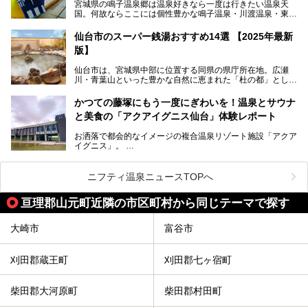
宮城県の鳴子温泉郷は温泉好きなら一度は行きたい温泉天
国。何故ならここには個性豊かな鳴子温泉・川渡温泉・東鳴
子温泉・中山平温泉・鬼首温泉という5つの温泉地があり、
硫黄泉、塩化物泉、硫酸塩泉、炭酸水素塩泉などと多様な泉
仙台市のスーパー銭湯おすすめ14選 【2025年最新
質がそろっているからです。
版】
ー
また共同浴場（日帰り温泉）だけでなく、嬉しいことに多く
仙台市は、宮城県中部に位置する同県の県庁所在地。広瀬
の旅館・ホテルも立ち寄り入浴に門戸を開いてくれていま
提供元：サッポロビール【PR】
川・青葉山といった豊かな自然に恵まれた「杜の都」として
す。
知られ、戦国武将・伊達政宗のお膝元として歴史ファンにも
この記事はサッポロビールのPRイベント告知記事です。
人気です。新幹線を使えば都心から1時間30分とアクセスも
今回はそんな旅館の中から、おすすめしたい5ヶ所の温泉を
かつての藤塚にもう一度にぎわいを！温泉とサウナ
よく、気軽に訪れやすい地方都市の1つです。
セレクトしてみました。うち3ヶ所はサウナも楽しめます。
と美食の「アクアイグニス仙台」体験レポート
今回は、仙台市内のおすすめスーパー銭湯をご紹介します。
お洒落で都会的なイメージの複合温泉リゾート施設「アクア
仙台牛タンなどを堪能するグルメ旅や、スポーツ観戦の遠征
イグニス」。
時などに利用しやすい温浴施設がたくさんありますよ。
関西空港や吉川美南（埼玉県）に続いて仙台市若林区に202
2年4月にオープンした「アクアイグニス仙台」は、日帰り
ニフティ温泉ニュースTOPへ
温泉の「藤塚の湯」、マルシェ リアン、和食「笠庵」、イ
タリアン「グリーチネ」、ベーカリー「マリアージュ ドゥ
亘理郡山元町近隣の市区町村から同じテーマで探す
ファリーヌ」、スイーツの「コンフィチュール アッシュ」
と「ル ショコラ ドゥ アッシュ」、そしてカフェ「猿田彦珈
琲」と話題のお店が勢ぞろい！
大崎市
富谷市
この「アクアイグニス仙台」の魅力を探りにお出かけしてき
ました。
刈田郡蔵王町
刈田郡七ヶ宿町
柴田郡大河原町
柴田郡村田町