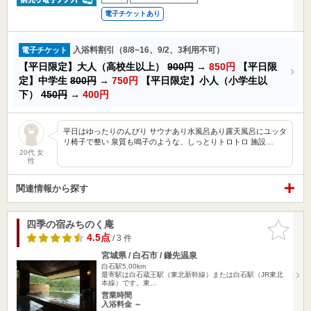
電子チケットあり
入浴料割引（8/8~16、9/2、3利用不可）
電子チケット
【平日限定】大人（高校生以上）
900円
→
850円
【平日限
定】中学生
800円
→
750円
【平日限定】小人（小学生以
下）
450円
→
400円
平日はゆったりのんびり サウナあり水風呂あり露天風呂にユッタ
リ椅子で整い 泉質も鳴子のような、しっとりトロトロ 施設…
20代 女
性
関連情報から探す
四季の宿みちのく庵
お気に入
りに追加
4.5点
/ 3 件
宮城県 / 白石市 / 鎌先温泉
白石駅5.00km
最寄駅は白石蔵王駅（東北新幹線）または白石駅（JR東北
本線）です。東…
営業時間
入浴料金 ～