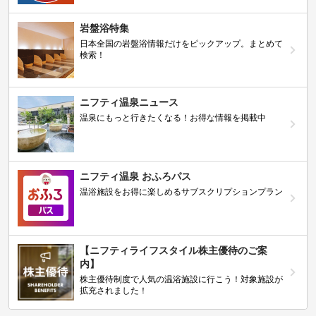
岩盤浴特集
日本全国の岩盤浴情報だけをピックアップ。まとめて
検索！
ニフティ温泉ニュース
温泉にもっと行きたくなる！お得な情報を掲載中
ニフティ温泉 おふろパス
温浴施設をお得に楽しめるサブスクリプションプラン
【ニフティライフスタイル株主優待のご案
内】
株主優待制度で人気の温浴施設に行こう！対象施設が
拡充されました！