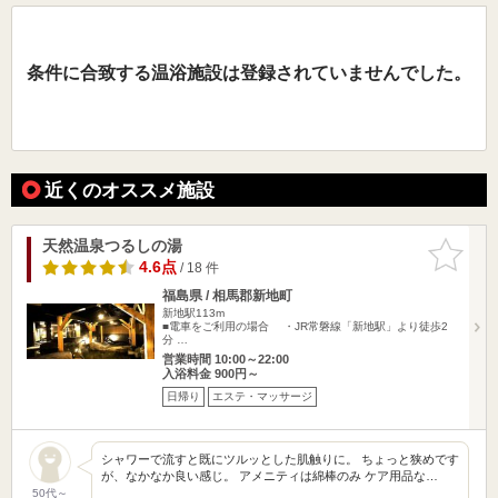
条件に合致する温浴施設は登録されていませんでした。
近くのオススメ施設
天然温泉つるしの湯
お気に入
りに追加
4.6点
/ 18 件
福島県 / 相馬郡新地町
新地駅113m
■電車をご利用の場合 ・JR常磐線「新地駅」より徒歩2
分 …
営業時間 10:00～22:00
入浴料金 900円～
日帰り
エステ・マッサージ
シャワーで流すと既にツルッとした肌触りに。 ちょっと狭めです
が、なかなか良い感じ。 アメニティは綿棒のみ ケア用品な…
50代～