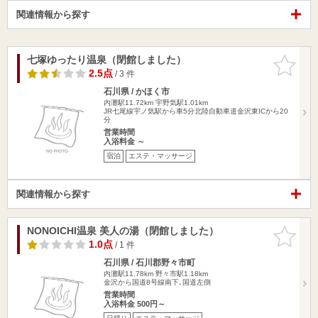
関連情報から探す
七塚ゆったり温泉（閉館しました）
お気に入
りに追加
2.5点
/ 3 件
石川県 / かほく市
内灘駅11.72km
宇野気駅1.01km
JR七尾線宇ノ気駅から車5分北陸自動車道金沢東ICから20
分
営業時間
入浴料金 ～
宿泊
エステ・マッサージ
関連情報から探す
NONOICHI温泉 美人の湯（閉館しました）
お気に入
りに追加
1.0点
/ 1 件
石川県 / 石川郡野々市町
内灘駅11.78km
野々市駅1.18km
金沢から国道8号線南下､国道左側
営業時間
入浴料金 500円～