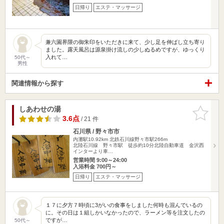
日帰り
エステ・マッサージ
兼六園界隈の御朱印をいただきに来て、少し足を伸ばし立ち寄り
ました。露天風呂は源泉掛け流しの少しぬるめですが、ゆっくり
入れて…
50代～
男性
関連情報から探す
しあわせの湯
お気に入
りに追加
3.6点
/ 21 件
石川県 / 野々市市
内灘駅10.92km
北鉄石川線野々市駅266m
北陸石川線 野々市駅 徒歩約10分北陸自動車道 金沢西
インターより車…
営業時間 9:00～24:00
入浴料金 700円～
日帰り
エステ・マッサージ
１７に夕方７時頃に3がいの食事をしました何時も混んでいるの
に。その日は１組しかいなかったので、ラーメン等を注文したの
ですが…
50代～