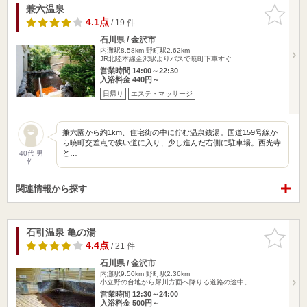
兼六温泉
お気に入
りに追加
4.1点
/ 19 件
石川県 / 金沢市
内灘駅8.58km
野町駅2.62km
JR北陸本線金沢駅よりバスで暁町下車すぐ
営業時間 14:00～22:30
入浴料金 440円～
日帰り
エステ・マッサージ
兼六園から約1km、住宅街の中に佇む温泉銭湯。国道159号線か
ら暁町交差点で狭い道に入り、少し進んだ右側に駐車場。西光寺
と…
40代 男
性
関連情報から探す
石引温泉 亀の湯
お気に入
りに追加
4.4点
/ 21 件
石川県 / 金沢市
内灘駅9.50km
野町駅2.36km
小立野の台地から犀川方面へ降りる道路の途中。
営業時間 12:30～24:00
入浴料金 500円～