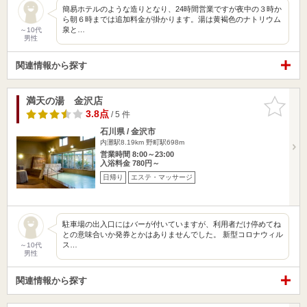
簡易ホテルのような造りとなり、24時間営業ですが夜中の３時か
ら朝６時までは追加料金が掛かります。湯は黄褐色のナトリウム
泉と…
～10代
男性
関連情報から探す
満天の湯 金沢店
お気に入
りに追加
3.8点
/ 5 件
石川県 / 金沢市
内灘駅8.19km
野町駅698m
営業時間 8:00～23:00
入浴料金 780円～
日帰り
エステ・マッサージ
駐車場の出入口にはバーが付いていますが、利用者だけ停めてね
との意味合いか発券とかはありませんでした。 新型コロナウィル
ス…
～10代
男性
関連情報から探す