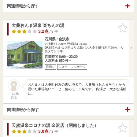
関連情報から探す
大桑おんま温泉 楽ちんの湯
お気に入
りに追加
3.2点
/ 8 件
石川県 / 金沢市
内灘駅11.33km
野町駅3.34km
JR北陸本線 金沢駅より北鉄バス大桑本町行利用50分、大
桑タウン下車…
営業時間 8:00～23:30
入浴料金 850円～
日帰り
エステ・マッサージ
おんまとは大桑町付近の古い地名で、大桑層（おんまそう）から
湧いた半端無いコーヒー色のモール泉です。 内湯は、大きな湯船
に…
～10代
男性
関連情報から探す
天然温泉コロナの湯 金沢店（閉館しました）
お気に入
りに追加
3.0点
/ 3 件