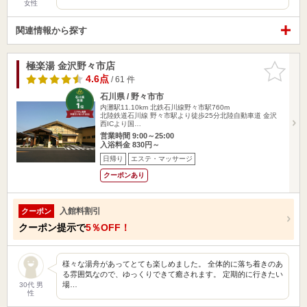
女性
関連情報から探す
極楽湯 金沢野々市店
お気に入
りに追加
4.6点
/ 61 件
石川県 / 野々市市
内灘駅11.10km
北鉄石川線野々市駅760m
北陸鉄道石川線 野々市駅より徒歩25分北陸自動車道 金沢
西ICより国…
営業時間 9:00～25:00
入浴料金 830円～
日帰り
エステ・マッサージ
クーポンあり
入館料割引
クーポン
クーポン提示で
5％OFF！
様々な湯舟があってとても楽しめました。 全体的に落ち着きのあ
る雰囲気なので、ゆっくりできて癒されます。 定期的に行きたい
場…
30代 男
性