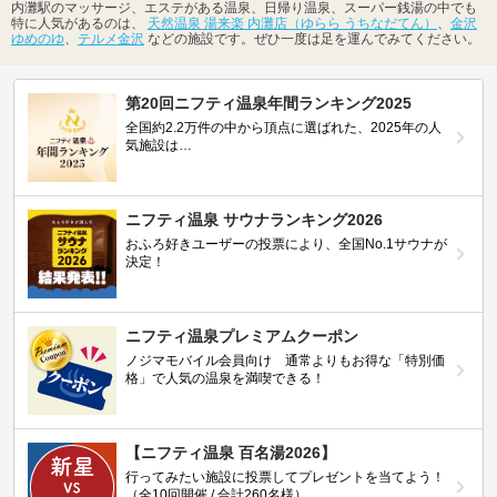
内灘駅のマッサージ、エステがある温泉、日帰り温泉、スーパー銭湯の中でも
特に人気があるのは、
天然温泉 湯来楽 内灘店（ゆらら うちなだてん）
、
金沢
ゆめのゆ
、
テルメ金沢
などの施設です。ぜひ一度は足を運んでみてください。
第20回ニフティ温泉年間ランキング2025
全国約2.2万件の中から頂点に選ばれた、2025年の人
気施設は…
ニフティ温泉 サウナランキング2026
おふろ好きユーザーの投票により、全国No.1サウナが
決定！
ニフティ温泉プレミアムクーポン
ノジマモバイル会員向け 通常よりもお得な「特別価
格」で人気の温泉を満喫できる！
【ニフティ温泉 百名湯2026】
行ってみたい施設に投票してプレゼントを当てよう！
（全10回開催 / 合計260名様）