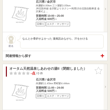
石川県 / 金沢市
内灘駅4.00km
三ツ屋駅3.05km
JR北陸本線 金沢駅よりタクシー利用15分北陸自動車道 金
沢東ICよ…
営業時間 10:00～25:00
入浴料金 600円～
日帰り
エステ・マッサージ
なんとか香炉がよかった 漫画読みながら、汗をかける
匿名
関連情報から探す
オータム天然温泉しあわせの湯II（閉館しました）
お気に入
りに追加
-点
/ 0 件
石川県 / 金沢市
内灘駅11.45km
野町駅4.44km
営業時間 11:00～24:00
入浴料金 500円～
日帰り
エステ・マッサージ