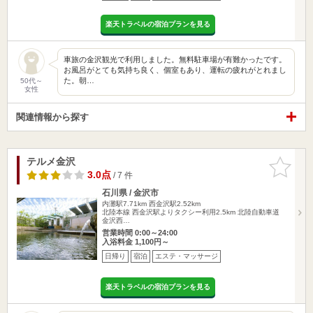
楽天トラベルの宿泊プランを見る
車旅の金沢観光で利用しました。無料駐車場が有難かったです。
お風呂がとても気持ち良く、個室もあり、運転の疲れがとれまし
た。朝…
50代～
女性
関連情報から探す
テルメ金沢
お気に入
りに追加
3.0点
/ 7 件
石川県 / 金沢市
内灘駅7.71km
西金沢駅2.52km
北陸本線 西金沢駅よりタクシー利用2.5km 北陸自動車道
金沢西…
営業時間 0:00～24:00
入浴料金 1,100円～
日帰り
宿泊
エステ・マッサージ
楽天トラベルの宿泊プランを見る