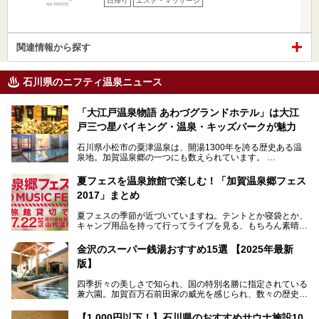
日帰り
エステ・マッサージ
関連情報から探す
石川県のニフティ温泉ニュース
「大江戸温泉物語 あわづグランドホテル」は大江
戸三つ星バイキング・温泉・キッズパークが魅力
石川県小松市の粟津温泉は、開湯1300年を誇る歴史ある温
泉地。加賀温泉郷の一つにも数えられています。
その粟津温泉に建つ「大江戸温泉物語 あわづグランドホテ
夏フェスを温泉旅館で楽しむ！「加賀温泉郷フェス
ル」（以下、あわづグランドホテル）は客室数97室のホテ
2017」まとめ
ルで、昨年2024年12月に露天風呂を新設。充実したキッズ
パークはファミリー層に大人気を博しています。さらに今年
夏フェスの季節が近づいていますね。テントとか寝袋とか、
2025年7月からは「大江戸三つ星バイキング」がスタート！
キャンプ用品を持って行ってライブを見る、もちろん素晴ら
しい１日になることでしょう。
この話題のホテルを取材してきたのでさっそく紹介します。
金沢のスーパー銭湯おすすめ15選 【2025年最新
いやでもね、暑いし汗や砂埃でドロドロになるしうるさくて
───
版】
夜は寝られないし、若い時はそういうのが良かったんですけ
提供元：大江戸温泉物語ホテルズ＆リゾーツ株式会社【P
どね。かつての千代の富士なみに体力の限界を感じてる昨
R】
四季折々の美しさで知られ、国の特別名勝に指定されている
今、もうちょっと気楽なフェスはないかな、と探してたらあ
この記事は大江戸温泉物語 あわづグランドホテルのPR記事
兼六園。加賀百万石前田家の威光を感じられ、数々の歴史的
りましたよ！
です。
な建造物がある金沢城公園など、名所旧跡が多い金沢エリ
ア。国内でも特に人気の観光地の1つです。北陸新幹線で東
「加賀温泉郷フェス 2017」が石川県・山代温泉の瑠璃光を
【1,000円以下！】石川県のおすすめサウナ施設10