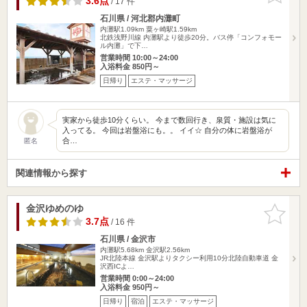
3.6点
/ 17 件
石川県 / 河北郡内灘町
内灘駅1.09km
粟ヶ崎駅1.59km
北鉄浅野川線 内灘駅より徒歩20分。バス停「コンフォモー
ル内灘」で下…
営業時間 10:00～24:00
入浴料金 850円～
日帰り
エステ・マッサージ
実家から徒歩10分くらい。 今まで数回行き、泉質・施設は気に
入ってる。 今回は岩盤浴にも。。 イイ☆ 自分の体に岩盤浴が
合…
匿名
関連情報から探す
金沢ゆめのゆ
お気に入
りに追加
3.7点
/ 16 件
石川県 / 金沢市
内灘駅5.68km
金沢駅2.56km
JR北陸本線 金沢駅よりタクシー利用10分北陸自動車道 金
沢西ICよ…
営業時間 0:00～24:00
入浴料金 950円～
日帰り
宿泊
エステ・マッサージ