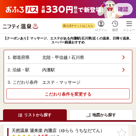
購入済チケットはこちら
ログイン
履歴
メニュー
【クーポンあり】マッサージ、エステがある内灘駅(石川県)近くの温泉、日帰り温泉、
スーパー銭湯おすすめ
1. 都道府県
北陸・甲信越 / 石川県
2. 沿線・駅
内灘駅
3. こだわり条件
エステ・マッサージ
こだわり条件を変更する
リストから探す
地図から探す
天然温泉 湯来楽 内灘店（ゆらら うちなだてん）
お気に入
りに追加