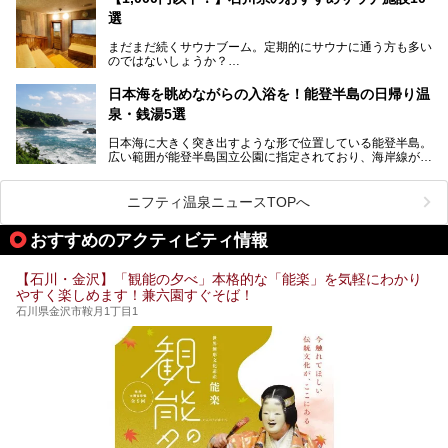
京から約2時間30分と、首都圏からアクセスしやすい立地も
全館貸し切って開催！
選
魅力ですね。
金沢市郊外には湯涌温泉や深谷温泉などの良質な温泉があ
まさかの温泉旅館でフェス！ライブの後は温泉に入って泊ま
まだまだ続くサウナブーム。定期的にサウナに通う方も多い
り、観光に加えて温泉もぜひ楽しみたいところ。金沢エリア
れちゃう！なんということでしょう！！
のではないしょうか？
でおすすめのスーパー銭湯をご紹介します。
加賀温泉郷フェス2017についてまとめます！
今回はそんなサウナによく行く人もこれから楽しむ人も格安
日本海を眺めながらの入浴を！能登半島の日帰り温
で楽しめるサウナを紹介します。
泉・銭湯5選
街中でアクセス抜群のところや、温泉とともに楽しめる施設
日本海に大きく突き出すような形で位置している能登半島。
など、種類豊富ですよ。
広い範囲が能登半島国立公園に指定されており、海岸線が作
り出す美しい景観が楽しめる景勝地です。
今回の記事では石川県にある1,000円以下のおすすめサウナ
車で行くのがオススメですが、ドライブの際にぜひ一緒に楽
施設を紹介します。
しんでいただきたいのが温泉です。絶景を眺めながらつかる
ニフティ温泉ニュースTOPへ
温泉は最高ですよ！ 今回はそんな能登の温泉を5つご紹介
します。
おすすめのアクティビティ情報
【石川・金沢】「観能の夕べ」本格的な「能楽」を気軽にわかり
やすく楽しめます！兼六園すぐそば！
石川県金沢市鞍月1丁目1