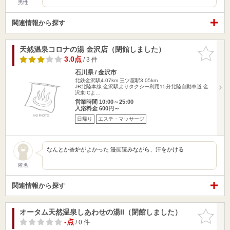
男性
関連情報から探す
天然温泉コロナの湯 金沢店（閉館しました）
お気に入
りに追加
3.0点
/ 3 件
石川県 / 金沢市
北鉄金沢駅4.07km
三ツ屋駅3.05km
JR北陸本線 金沢駅よりタクシー利用15分北陸自動車道 金
沢東ICよ…
営業時間 10:00～25:00
入浴料金 600円～
日帰り
エステ・マッサージ
なんとか香炉がよかった 漫画読みながら、汗をかける
匿名
関連情報から探す
オータム天然温泉しあわせの湯II（閉館しました）
お気に入
りに追加
-点
/ 0 件