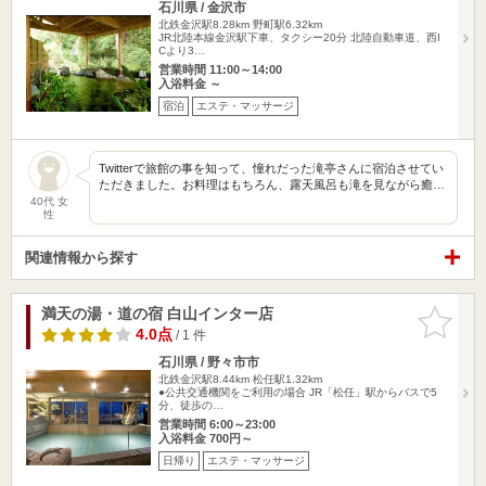
石川県 / 金沢市
北鉄金沢駅8.28km
野町駅6.32km
JR北陸本線金沢駅下車、タクシー20分 北陸自動車道、西I
Cより3…
営業時間 11:00～14:00
入浴料金 ～
宿泊
エステ・マッサージ
Twitterで旅館の事を知って、憧れだった滝亭さんに宿泊させてい
ただきました。お料理はもちろん、露天風呂も滝を見ながら癒…
40代 女
性
関連情報から探す
満天の湯・道の宿 白山インター店
お気に入
りに追加
4.0点
/ 1 件
石川県 / 野々市市
北鉄金沢駅8.44km
松任駅1.32km
●公共交通機関をご利用の場合 JR「松任」駅からバスで5
分、徒歩の…
営業時間 6:00～23:00
入浴料金 700円～
日帰り
エステ・マッサージ