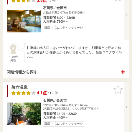
3.8点
/ 5 件
石川県 / 金沢市
北鉄金沢駅2.07km
野町駅698m
営業時間 8:00～23:00
入浴料金 780円～
日帰り
エステ・マッサージ
駐車場の出入口にはバーが付いていますが、利用者だけ停めてね
との意味合いか発券とかはありませんでした。 新型コロナウィル
ス…
～10代
男性
関連情報から探す
兼六温泉
お気に入
りに追加
4.1点
/ 19 件
石川県 / 金沢市
北鉄金沢駅2.66km
野町駅2.62km
JR北陸本線金沢駅よりバスで暁町下車すぐ
営業時間 14:00～22:30
入浴料金 440円～
日帰り
エステ・マッサージ