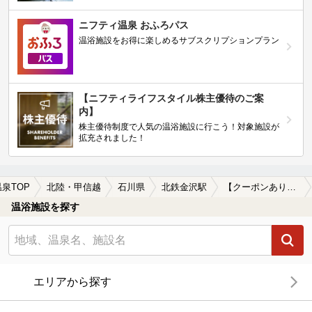
ニフティ温泉 おふろパス
温浴施設をお得に楽しめるサブスクリプションプラン
【ニフティライフスタイル株主優待のご案
内】
株主優待制度で人気の温浴施設に行こう！対象施設が
拡充されました！
温泉TOP
北陸・甲信越
石川県
北鉄金沢駅
【クーポンあり】マッサージ、エステがある北鉄金沢駅近くの温泉、日帰り温泉、スーパー銭湯おすすめ
温浴施設を探す
エリアから探す