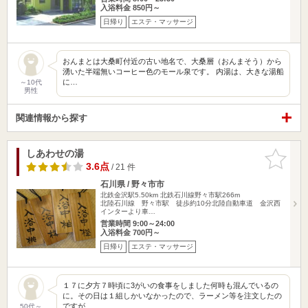
入浴料金 850円～
日帰り
エステ・マッサージ
おんまとは大桑町付近の古い地名で、大桑層（おんまそう）から
湧いた半端無いコーヒー色のモール泉です。 内湯は、大きな湯船
に…
～10代
男性
関連情報から探す
しあわせの湯
お気に入
りに追加
3.6点
/ 21 件
石川県 / 野々市市
北鉄金沢駅5.50km
北鉄石川線野々市駅266m
北陸石川線 野々市駅 徒歩約10分北陸自動車道 金沢西
インターより車…
営業時間 9:00～24:00
入浴料金 700円～
日帰り
エステ・マッサージ
１７に夕方７時頃に3がいの食事をしました何時も混んでいるの
に。その日は１組しかいなかったので、ラーメン等を注文したの
ですが…
50代～