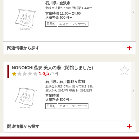
石川県 / 金沢市
北鉄金沢駅5.57km
野町駅4.44km
営業時間 11:00～24:00
入浴料金 500円～
日帰り
エステ・マッサージ
関連情報から探す
NONOICHI温泉 美人の湯（閉館しました）
お気に入
りに追加
1.0点
/ 1 件
石川県 / 石川郡野々市町
北鉄金沢駅7.07km
野々市駅1.18km
金沢から国道8号線南下､国道左側
営業時間
入浴料金 500円～
日帰り
エステ・マッサージ
関連情報から探す