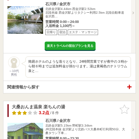
石川県 / 金沢市
北鉄金沢駅4.44km
西金沢駅2.52km
北陸本線 西金沢駅よりタクシー利用2.5km 北陸自動車道
金沢西…
営業時間 0:00～24:00
入浴料金 1,100円～
日帰り
宿泊
エステ・マッサージ
楽天トラベルの宿泊プランを見る
簡易ホテルのような造りとなり、24時間営業ですが夜中の３時か
ら朝６時までは追加料金が掛かります。湯は黄褐色のナトリウム
泉と…
～10代
男性
関連情報から探す
大桑おんま温泉 楽ちんの湯
お気に入
りに追加
3.2点
/ 8 件
石川県 / 金沢市
北鉄金沢駅5.15km
野町駅3.34km
JR北陸本線 金沢駅より北鉄バス大桑本町行利用50分、大
桑タウン下車…
営業時間 8:00～23:30