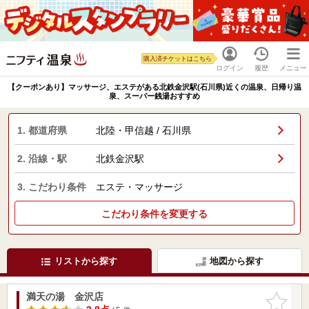
購入済チケットはこちら
ログイン
履歴
メニュー
【クーポンあり】マッサージ、エステがある北鉄金沢駅(石川県)近くの温泉、日帰り温
泉、スーパー銭湯おすすめ
1. 都道府県
北陸・甲信越 / 石川県
2. 沿線・駅
北鉄金沢駅
3. こだわり条件
エステ・マッサージ
こだわり条件を変更する
リストから探す
地図から探す
満天の湯 金沢店
お気に入
りに追加