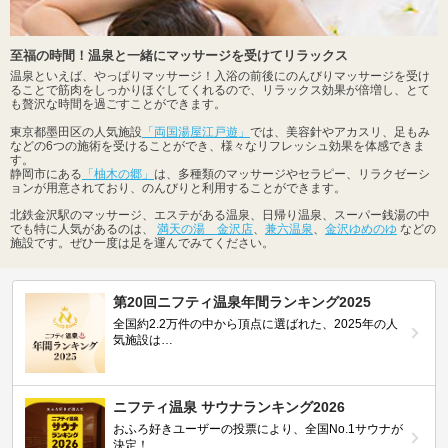
至福の時間！温泉と一緒にマッサージを受けてリラックス
温泉といえば、やっぱりマッサージ！入浴の前後にのんびりマッサージを受け
ることで筋肉をしっかりほぐしてくれるので、リラックス効果が倍増し、とて
も贅沢な時間を過ごすことができます。
東京都墨田区の人気施設
「両国湯屋江戸遊」
では、美容針やアカスリ、足もみ
などの6つの施術を受けることができ、様々なリフレッシュ効果を体感できま
す。
静岡市にある
「柚木の郷」
は、多種類のマッサージやセラピー、リラクゼーシ
ョンが用意されており、のんびりと利用することができます。
北鉄金沢駅のマッサージ、エステがある温泉、日帰り温泉、スーパー銭湯の中
でも特に人気があるのは、
満天の湯 金沢店
、
兼六温泉
、
金沢ゆめのゆ
などの
施設です。ぜひ一度は足を運んでみてください。
第20回ニフティ温泉年間ランキング2025
全国約2.2万件の中から頂点に選ばれた、2025年の人
気施設は…
ニフティ温泉 サウナランキング2026
おふろ好きユーザーの投票により、全国No.1サウナが
決定！