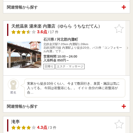
関連情報から探す
天然温泉 湯来楽 内灘店（ゆらら うちなだてん）
お気に入
りに追加
3.6点
/ 17 件
石川県 / 河北郡内灘町
北鉄金沢駅7.05km
内灘駅1.09km
北鉄浅野川線 内灘駅より徒歩20分。バス停「コンフォモー
ル内灘」で下…
営業時間 10:00～24:00
入浴料金 850円～
日帰り
エステ・マッサージ
実家から徒歩10分くらい。 今まで数回行き、泉質・施設は気に
入ってる。 今回は岩盤浴にも。。 イイ☆ 自分の体に岩盤浴が
合…
匿名
関連情報から探す
滝亭
お気に入
りに追加
4.3点
/ 3 件