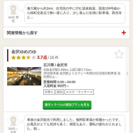
兼六園から約1km、住宅街の中に佇む温泉銭湯。国道159号線か
ら暁町交差点で狭い道に入り、少し進んだ右側に駐車場。西光寺
と…
40代 男
性
関連情報から探す
金沢ゆめのゆ
お気に入
りに追加
3.7点
/ 16 件
石川県 / 金沢市
北鉄金沢駅2.69km
上諸江駅2.71km
JR北陸本線 金沢駅よりタクシー利用10分北陸自動車道 金
沢西ICよ…
営業時間 0:00～24:00
入浴料金 950円～
日帰り
宿泊
エステ・マッサージ
楽天トラベルの宿泊プランを見る
車旅の金沢観光で利用しました。無料駐車場が有難かったです。
お風呂がとても気持ち良く、個室もあり、運転の疲れがとれまし
た。朝…
50代～
女性