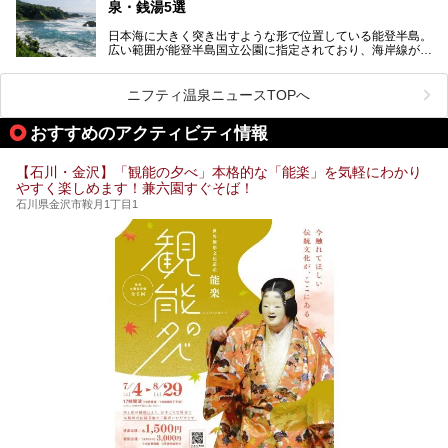
泉・銭湯5選
街中でアクセス抜群のところや、温泉とともに楽しめる施設
日本海に大きく突き出すような形で位置している能登半島。
など、種類豊富ですよ。
広い範囲が能登半島国立公園に指定されており、海岸線が作
り出す美しい景観が楽しめる景勝地です。
今回の記事では石川県にある1,000円以下のおすすめサウナ
車で行くのがオススメですが、ドライブの際にぜひ一緒に楽
施設を紹介します。
しんでいただきたいのが温泉です。絶景を眺めながらつかる
ニフティ温泉ニュースTOPへ
温泉は最高ですよ！ 今回はそんな能登の温泉を5つご紹介
します。
おすすめのアクティビティ情報
【石川・金沢】「観能の夕べ」本格的な「能楽」を気軽にわかり
やすく楽しめます！兼六園すぐそば！
石川県金沢市鞍月1丁目1