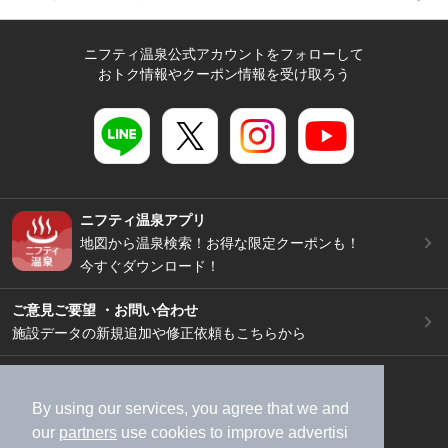
ニフティ温泉公式アカウントをフォローして
おトク情報やクーポン情報を受け取ろう
ニフティ温泉アプリ
地図から温泉検索！お得な限定クーポンも！
今すぐダウンロード！
ご意見ご要望 ・お問い合わせ
施設データの新規追加や修正依頼もこちらから
スマートフォン
/
PC
加盟店募集（資料請求）
広告出稿のご案内
By using our services, you agree that we and
our
partners
use cookies to improve advertisi
利用規約
ライフスタイルMEMBERS+規約