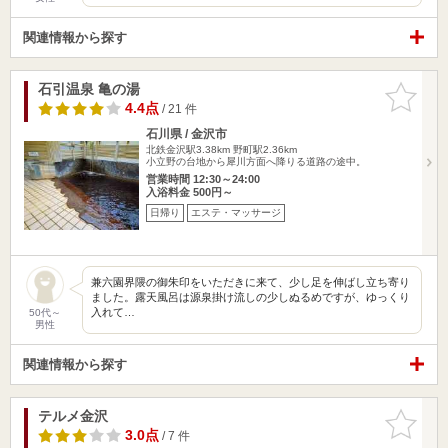
関連情報から探す
石引温泉 亀の湯
お気に入
りに追加
4.4点
/ 21 件
石川県 / 金沢市
北鉄金沢駅3.38km
野町駅2.36km
小立野の台地から犀川方面へ降りる道路の途中。
営業時間 12:30～24:00
入浴料金 500円～
日帰り
エステ・マッサージ
兼六園界隈の御朱印をいただきに来て、少し足を伸ばし立ち寄り
ました。露天風呂は源泉掛け流しの少しぬるめですが、ゆっくり
入れて…
50代～
男性
関連情報から探す
テルメ金沢
お気に入
りに追加
3.0点
/ 7 件