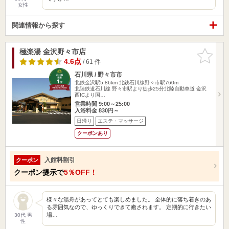
女性
関連情報から探す
極楽湯 金沢野々市店
お気に入
りに追加
4.6点
/ 61 件
石川県 / 野々市市
北鉄金沢駅5.86km
北鉄石川線野々市駅760m
北陸鉄道石川線 野々市駅より徒歩25分北陸自動車道 金沢
西ICより国…
営業時間 9:00～25:00
入浴料金 830円～
日帰り
エステ・マッサージ
クーポンあり
入館料割引
クーポン
クーポン提示で
5％OFF！
様々な湯舟があってとても楽しめました。 全体的に落ち着きのあ
る雰囲気なので、ゆっくりできて癒されます。 定期的に行きたい
場…
30代 男
性