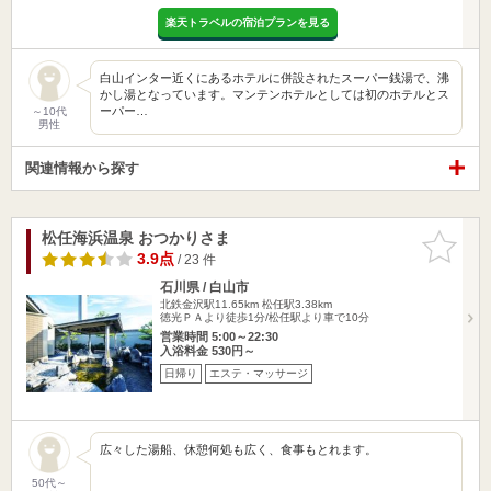
楽天トラベルの宿泊プランを見る
白山インター近くにあるホテルに併設されたスーパー銭湯で、沸
かし湯となっています。マンテンホテルとしては初のホテルとス
ーパー…
～10代
男性
関連情報から探す
松任海浜温泉 おつかりさま
お気に入
りに追加
3.9点
/ 23 件
石川県 / 白山市
北鉄金沢駅11.65km
松任駅3.38km
徳光ＰＡより徒歩1分/松任駅より車で10分
営業時間 5:00～22:30
入浴料金 530円～
日帰り
エステ・マッサージ
広々した湯船、休憩何処も広く、食事もとれます。
50代～