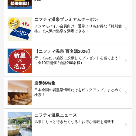
ニフティ温泉プレミアムクーポン
ノジマモバイル会員向け 通常よりもお得な「特別価
格」で人気の温泉を満喫できる！
【ニフティ温泉 百名湯2026】
行ってみたい施設に投票してプレゼントを当てよう！
（全10回開催 / 合計260名様）
岩盤浴特集
日本全国の岩盤浴情報だけをピックアップ。まとめて
検索！
ニフティ温泉ニュース
温泉にもっと行きたくなる！お得な情報を掲載中