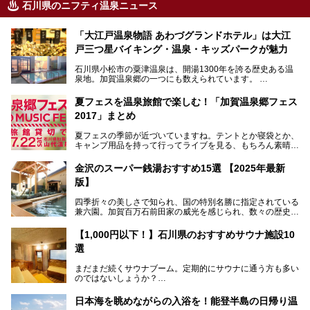
石川県のニフティ温泉ニュース
「大江戸温泉物語 あわづグランドホテル」は大江
戸三つ星バイキング・温泉・キッズパークが魅力
石川県小松市の粟津温泉は、開湯1300年を誇る歴史ある温
泉地。加賀温泉郷の一つにも数えられています。
その粟津温泉に建つ「大江戸温泉物語 あわづグランドホテ
夏フェスを温泉旅館で楽しむ！「加賀温泉郷フェス
ル」（以下、あわづグランドホテル）は客室数97室のホテ
2017」まとめ
ルで、昨年2024年12月に露天風呂を新設。充実したキッズ
パークはファミリー層に大人気を博しています。さらに今年
夏フェスの季節が近づいていますね。テントとか寝袋とか、
2025年7月からは「大江戸三つ星バイキング」がスタート！
キャンプ用品を持って行ってライブを見る、もちろん素晴ら
しい１日になることでしょう。
この話題のホテルを取材してきたのでさっそく紹介します。
金沢のスーパー銭湯おすすめ15選 【2025年最新
いやでもね、暑いし汗や砂埃でドロドロになるしうるさくて
───
版】
夜は寝られないし、若い時はそういうのが良かったんですけ
提供元：大江戸温泉物語ホテルズ＆リゾーツ株式会社【P
どね。かつての千代の富士なみに体力の限界を感じてる昨
R】
四季折々の美しさで知られ、国の特別名勝に指定されている
今、もうちょっと気楽なフェスはないかな、と探してたらあ
この記事は大江戸温泉物語 あわづグランドホテルのPR記事
兼六園。加賀百万石前田家の威光を感じられ、数々の歴史的
りましたよ！
です。
な建造物がある金沢城公園など、名所旧跡が多い金沢エリ
ア。国内でも特に人気の観光地の1つです。北陸新幹線で東
「加賀温泉郷フェス 2017」が石川県・山代温泉の瑠璃光を
【1,000円以下！】石川県のおすすめサウナ施設10
京から約2時間30分と、首都圏からアクセスしやすい立地も
全館貸し切って開催！
選
魅力ですね。
金沢市郊外には湯涌温泉や深谷温泉などの良質な温泉があ
まさかの温泉旅館でフェス！ライブの後は温泉に入って泊ま
まだまだ続くサウナブーム。定期的にサウナに通う方も多い
り、観光に加えて温泉もぜひ楽しみたいところ。金沢エリア
れちゃう！なんということでしょう！！
のではないしょうか？
でおすすめのスーパー銭湯をご紹介します。
加賀温泉郷フェス2017についてまとめます！
今回はそんなサウナによく行く人もこれから楽しむ人も格安
日本海を眺めながらの入浴を！能登半島の日帰り温
で楽しめるサウナを紹介します。