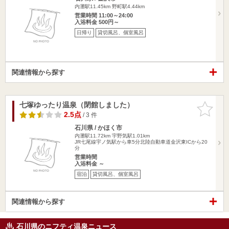
内灘駅11.45km
野町駅4.44km
営業時間 11:00～24:00
入浴料金 500円～
日帰り
貸切風呂、個室風呂
関連情報から探す
七塚ゆったり温泉（閉館しました）
お気に入
りに追加
2.5点
/ 3 件
石川県 / かほく市
内灘駅11.72km
宇野気駅1.01km
JR七尾線宇ノ気駅から車5分北陸自動車道金沢東ICから20
分
営業時間
入浴料金 ～
宿泊
貸切風呂、個室風呂
関連情報から探す
石川県のニフティ温泉ニュース