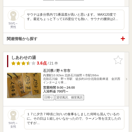
サウナは多分県内で1番温度が高いと思います。 MAX120度で
す。最近ちょっと下って115度位でも熱い、サウナの腰掛は2…
50代～
男性
関連情報から探す
しあわせの湯
お気に入
りに追加
3.6点
/ 21 件
石川県 / 野々市市
内灘駅10.92km
北鉄石川線野々市駅266m
北陸石川線 野々市駅 徒歩約10分北陸自動車道 金沢西
インターより車…
営業時間 9:00～24:00
入浴料金 700円～
日帰り
貸切風呂、個室風呂
１７に夕方７時頃に3がいの食事をしました何時も混んでいるの
に。その日は１組しかいなかったので、ラーメン等を注文したの
ですが…
50代～
女性