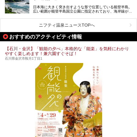
街中でアクセス抜群のところや、温泉とともに楽しめる施設
日本海に大きく突き出すような形で位置している能登半島。
など、種類豊富ですよ。
広い範囲が能登半島国立公園に指定されており、海岸線が作
り出す美しい景観が楽しめる景勝地です。
今回の記事では石川県にある1,000円以下のおすすめサウナ
車で行くのがオススメですが、ドライブの際にぜひ一緒に楽
施設を紹介します。
しんでいただきたいのが温泉です。絶景を眺めながらつかる
ニフティ温泉ニュースTOPへ
温泉は最高ですよ！ 今回はそんな能登の温泉を5つご紹介
します。
おすすめのアクティビティ情報
【石川・金沢】「観能の夕べ」本格的な「能楽」を気軽にわかり
やすく楽しめます！兼六園すぐそば！
石川県金沢市鞍月1丁目1