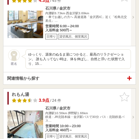
4.3点
/ 45 件
石川県 / 金沢市
内灘駅6.73km
西金沢駅3.69km
・車でお越しの方へ 高速道路「金沢西IC」近く「松島北交
差点」…
営業時間 6:00～24:00
入浴料金 500円～
日帰り
貸切風呂、個室風呂
ゆっくり、源泉のぬるま湯につかると、最高のリラクゼーショ
ン。 誰も入ってない時は、体を伸ばし、自然と浮いた状態で入
り、15…
匿名
関連情報から探す
れもん湯
お気に入
りに追加
3.9点
/ 24 件
石川県 / 金沢市
内灘駅10.56km
押野駅1.66km
鉄道 : JR北陸本線・金沢駅バスで30分 バス : 北陸鉄道バ
ス…
営業時間 10:00～23:00
入浴料金 460円～
日帰り
貸切風呂、個室風呂