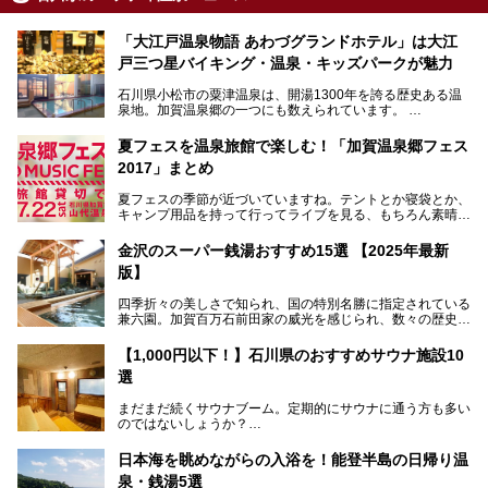
「大江戸温泉物語 あわづグランドホテル」は大江
戸三つ星バイキング・温泉・キッズパークが魅力
石川県小松市の粟津温泉は、開湯1300年を誇る歴史ある温
泉地。加賀温泉郷の一つにも数えられています。
その粟津温泉に建つ「大江戸温泉物語 あわづグランドホテ
夏フェスを温泉旅館で楽しむ！「加賀温泉郷フェス
ル」（以下、あわづグランドホテル）は客室数97室のホテ
2017」まとめ
ルで、昨年2024年12月に露天風呂を新設。充実したキッズ
パークはファミリー層に大人気を博しています。さらに今年
夏フェスの季節が近づいていますね。テントとか寝袋とか、
2025年7月からは「大江戸三つ星バイキング」がスタート！
キャンプ用品を持って行ってライブを見る、もちろん素晴ら
しい１日になることでしょう。
この話題のホテルを取材してきたのでさっそく紹介します。
金沢のスーパー銭湯おすすめ15選 【2025年最新
いやでもね、暑いし汗や砂埃でドロドロになるしうるさくて
───
版】
夜は寝られないし、若い時はそういうのが良かったんですけ
提供元：大江戸温泉物語ホテルズ＆リゾーツ株式会社【P
どね。かつての千代の富士なみに体力の限界を感じてる昨
R】
四季折々の美しさで知られ、国の特別名勝に指定されている
今、もうちょっと気楽なフェスはないかな、と探してたらあ
この記事は大江戸温泉物語 あわづグランドホテルのPR記事
兼六園。加賀百万石前田家の威光を感じられ、数々の歴史的
りましたよ！
です。
な建造物がある金沢城公園など、名所旧跡が多い金沢エリ
ア。国内でも特に人気の観光地の1つです。北陸新幹線で東
「加賀温泉郷フェス 2017」が石川県・山代温泉の瑠璃光を
【1,000円以下！】石川県のおすすめサウナ施設10
京から約2時間30分と、首都圏からアクセスしやすい立地も
全館貸し切って開催！
選
魅力ですね。
金沢市郊外には湯涌温泉や深谷温泉などの良質な温泉があ
まさかの温泉旅館でフェス！ライブの後は温泉に入って泊ま
まだまだ続くサウナブーム。定期的にサウナに通う方も多い
り、観光に加えて温泉もぜひ楽しみたいところ。金沢エリア
れちゃう！なんということでしょう！！
のではないしょうか？
でおすすめのスーパー銭湯をご紹介します。
加賀温泉郷フェス2017についてまとめます！
今回はそんなサウナによく行く人もこれから楽しむ人も格安
日本海を眺めながらの入浴を！能登半島の日帰り温
で楽しめるサウナを紹介します。
泉・銭湯5選