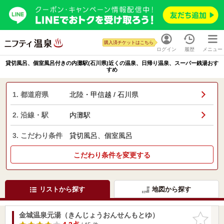
購入済チケットはこちら
ログイン
履歴
メニュー
貸切風呂、個室風呂付きの内灘駅(石川県)近くの温泉、日帰り温泉、スーパー銭湯おす
すめ
1. 都道府県
北陸・甲信越 / 石川県
2. 沿線・駅
内灘駅
3. こだわり条件
貸切風呂、個室風呂
こだわり条件を変更する
リストから探す
地図から探す
金城温泉元湯（きんじょうおんせんもとゆ）
お気に入
りに追加