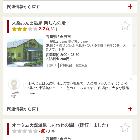
関連情報から探す
大桑おんま温泉 楽ちんの湯
お気に入
りに追加
3.2点
/ 8 件
石川県 / 金沢市
内灘駅11.33km
野町駅3.34km
JR北陸本線 金沢駅より北鉄バス大桑本町行利用50分、大
桑タウン下車…
営業時間 8:00～23:30
入浴料金 850円～
日帰り
貸切風呂、個室風呂
おんまとは大桑町付近の古い地名で、大桑層（おんまそう）から
湧いた半端無いコーヒー色のモール泉です。 内湯は、大きな湯船
に…
～10代
男性
関連情報から探す
オータム天然温泉しあわせの湯II（閉館しました）
お気に入
りに追加
-点
/ 0 件
石川県 / 金沢市