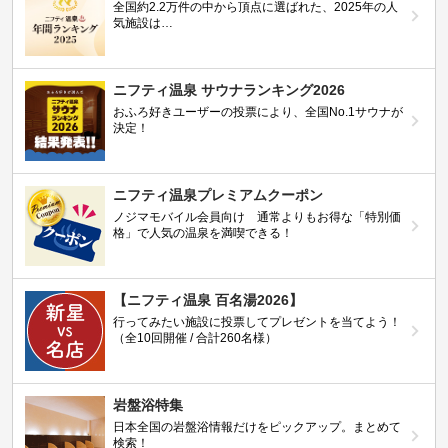
全国約2.2万件の中から頂点に選ばれた、2025年の人
気施設は…
ニフティ温泉 サウナランキング2026
おふろ好きユーザーの投票により、全国No.1サウナが
決定！
ニフティ温泉プレミアムクーポン
ノジマモバイル会員向け 通常よりもお得な「特別価
格」で人気の温泉を満喫できる！
【ニフティ温泉 百名湯2026】
行ってみたい施設に投票してプレゼントを当てよう！
（全10回開催 / 合計260名様）
岩盤浴特集
日本全国の岩盤浴情報だけをピックアップ。まとめて
検索！