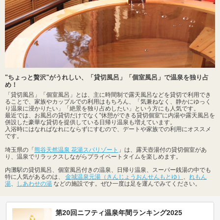
"ちょっと贅沢"がうれしい、「貸切風呂」「個室風呂」で温泉を独り占
め！
「貸切風呂」「個室風呂」とは、主に時間制で露天風呂などを貸切で利用でき
ることで、家族やカップルでの利用はもちろん、「気兼ねなく、静かにゆっく
り温泉に浸かりたい」「絶景を独り占めしたい」という方にも人気です。
最近では、お風呂の貸切だけでなく"休憩ができる貸切個室"に内湯や露天風呂を
併設した豪華な貸切を提供している日帰り温泉も増えています。
入浴時にはなればなれにならずにすむので、デートや家族での利用にオススメ
です。
埼玉県の「
熊谷天然温泉 花湯スパリゾート
」は、露天壺湯付の貸切個室があ
り、温泉でリラックスしながらプライベートタイムを楽しめます。
内灘駅の貸切風呂、個室風呂付きの温泉、日帰り温泉、スーパー銭湯の中でも
特に人気があるのは、
金城温泉元湯（きんじょうおんせんもとゆ）
、
れもん
湯
、
しあわせの湯
などの施設です。ぜひ一度は足を運んでみてください。
第20回ニフティ温泉年間ランキング2025