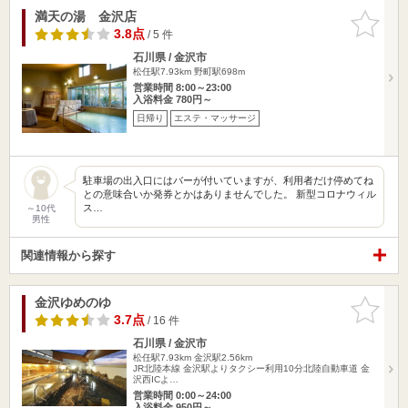
満天の湯 金沢店
お気に入
りに追加
3.8点
/ 5 件
石川県 / 金沢市
松任駅7.93km
野町駅698m
営業時間 8:00～23:00
入浴料金 780円～
日帰り
エステ・マッサージ
駐車場の出入口にはバーが付いていますが、利用者だけ停めてね
との意味合いか発券とかはありませんでした。 新型コロナウィル
ス…
～10代
男性
関連情報から探す
金沢ゆめのゆ
お気に入
りに追加
3.7点
/ 16 件
石川県 / 金沢市
松任駅7.93km
金沢駅2.56km
JR北陸本線 金沢駅よりタクシー利用10分北陸自動車道 金
沢西ICよ…
営業時間 0:00～24:00
入浴料金 950円～