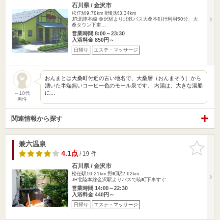
石川県 / 金沢市
松任駅9.78km
野町駅3.34km
JR北陸本線 金沢駅より北鉄バス大桑本町行利用50分、大
桑タウン下車…
営業時間 8:00～23:30
入浴料金 850円～
日帰り
エステ・マッサージ
おんまとは大桑町付近の古い地名で、大桑層（おんまそう）から
湧いた半端無いコーヒー色のモール泉です。 内湯は、大きな湯船
に…
～10代
男性
関連情報から探す
兼六温泉
お気に入
りに追加
4.1点
/ 19 件
石川県 / 金沢市
松任駅10.21km
野町駅2.62km
JR北陸本線金沢駅よりバスで暁町下車すぐ
営業時間 14:00～22:30
入浴料金 440円～
日帰り
エステ・マッサージ