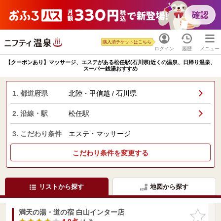
購入済チケットはこちら
ログイン
履歴
メニュー
【クーポンあり】マッサージ、エステがある松任駅(石川県)近くの温泉、日帰り温泉、
スーパー銭湯おすすめ
1. 都道府県
北陸・甲信越 / 石川県
2. 沿線・駅
松任駅
3. こだわり条件
エステ・マッサージ
こだわり条件を変更する
リストから探す
地図から探す
満天の湯・道の宿 白山インター店
お気に入
りに追加