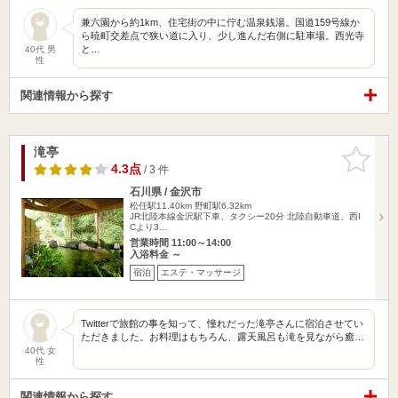
兼六園から約1km、住宅街の中に佇む温泉銭湯。国道159号線か
ら暁町交差点で狭い道に入り、少し進んだ右側に駐車場。西光寺
と…
40代 男
性
関連情報から探す
滝亭
お気に入
りに追加
4.3点
/ 3 件
石川県 / 金沢市
松任駅11.40km
野町駅6.32km
JR北陸本線金沢駅下車、タクシー20分 北陸自動車道、西I
Cより3…
営業時間 11:00～14:00
入浴料金 ～
宿泊
エステ・マッサージ
Twitterで旅館の事を知って、憧れだった滝亭さんに宿泊させてい
ただきました。お料理はもちろん、露天風呂も滝を見ながら癒…
40代 女
性
関連情報から探す