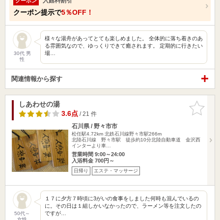
入館料割引
クーポン
クーポン提示で
5％OFF！
様々な湯舟があってとても楽しめました。 全体的に落ち着きのあ
る雰囲気なので、ゆっくりできて癒されます。 定期的に行きたい
場…
30代 男
性
関連情報から探す
しあわせの湯
お気に入
りに追加
3.6点
/ 21 件
石川県 / 野々市市
松任駅4.72km
北鉄石川線野々市駅266m
北陸石川線 野々市駅 徒歩約10分北陸自動車道 金沢西
インターより車…
営業時間 9:00～24:00
入浴料金 700円～
日帰り
エステ・マッサージ
１７に夕方７時頃に3がいの食事をしました何時も混んでいるの
に。その日は１組しかいなかったので、ラーメン等を注文したの
ですが…
50代～
女性