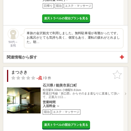
日帰り
宿泊
エステ・マッサージ
楽天トラベルの宿泊プランを見る
車旅の金沢観光で利用しました。無料駐車場が有難かったです。
お風呂がとても気持ち良く、個室もあり、運転の疲れがとれまし
た。朝…
50代～
女性
関連情報から探す
まつさき
お気に入
りに追加
-点
/ 0 件
石川県 / 能美市辰口町
松任駅9.33km
小柳駅6.61km
県道22号線「辰口西」からそのまま道なりに直進して頂い
て、正面入り口…
営業時間
入浴料金 ～
宿泊
エステ・マッサージ
楽天トラベルの宿泊プランを見る