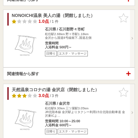
NONOICHI温泉 美人の湯（閉館しました）
お気に入
りに追加
1.0点
/ 1 件
石川県 / 石川郡野々市町
松任駅2.68km
野々市駅1.18km
金沢から国道8号線南下､国道左側
営業時間
入浴料金 500円～
日帰り
エステ・マッサージ
関連情報から探す
天然温泉コロナの湯 金沢店（閉館しました）
お気に入
りに追加
3.0点
/ 3 件
石川県 / 金沢市
松任駅9.30km
三ツ屋駅3.05km
JR北陸本線 金沢駅よりタクシー利用15分北陸自動車道 金
沢東ICよ…
営業時間 10:00～25:00
入浴料金 600円～
日帰り
エステ・マッサージ