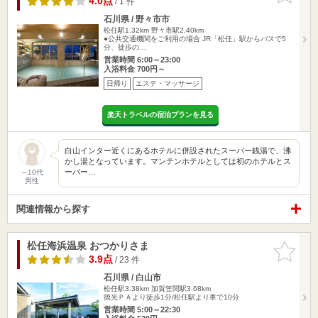
4.0点
/ 1 件
石川県 / 野々市市
松任駅1.32km
野々市駅2.40km
●公共交通機関をご利用の場合 JR「松任」駅からバスで5
分、徒歩の…
営業時間 6:00～23:00
入浴料金 700円～
日帰り
エステ・マッサージ
楽天トラベルの宿泊プランを見る
白山インター近くにあるホテルに併設されたスーパー銭湯で、沸
かし湯となっています。マンテンホテルとしては初のホテルとス
ーパー…
～10代
男性
関連情報から探す
松任海浜温泉 おつかりさま
お気に入
りに追加
3.9点
/ 23 件
石川県 / 白山市
松任駅3.38km
加賀笠間駅3.68km
徳光ＰＡより徒歩1分/松任駅より車で10分
営業時間 5:00～22:30