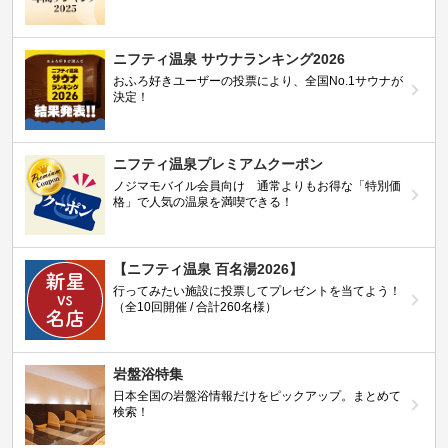
ニフティ温泉 サウナランキング2026
おふろ好きユーザーの投票により、全国No.1サウナが
決定！
ニフティ温泉プレミアムクーポン
ノジマモバイル会員向け 通常よりもお得な「特別価
格」で人気の温泉を満喫できる！
【ニフティ温泉 百名湯2026】
行ってみたい施設に投票してプレゼントを当てよう！
（全10回開催 / 合計260名様）
岩盤浴特集
日本全国の岩盤浴情報だけをピックアップ。まとめて
検索！