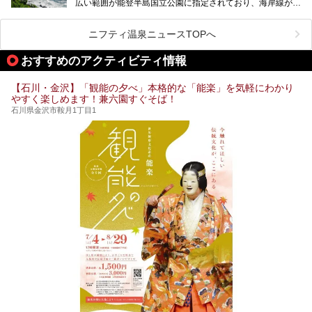
広い範囲が能登半島国立公園に指定されており、海岸線が作
り出す美しい景観が楽しめる景勝地です。
今回の記事では石川県にある1,000円以下のおすすめサウナ
車で行くのがオススメですが、ドライブの際にぜひ一緒に楽
施設を紹介します。
しんでいただきたいのが温泉です。絶景を眺めながらつかる
ニフティ温泉ニュースTOPへ
温泉は最高ですよ！ 今回はそんな能登の温泉を5つご紹介
します。
おすすめのアクティビティ情報
【石川・金沢】「観能の夕べ」本格的な「能楽」を気軽にわかり
やすく楽しめます！兼六園すぐそば！
石川県金沢市鞍月1丁目1