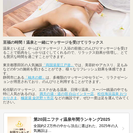
至福の時間！温泉と一緒にマッサージを受けてリラックス
温泉といえば、やっぱりマッサージ！入浴の前後にのんびりマッサージを受け
ることで筋肉をしっかりほぐしてくれるので、リラックス効果が倍増し、とて
も贅沢な時間を過ごすことができます。
東京都墨田区の人気施設
「両国湯屋江戸遊」
では、美容針やアカスリ、足もみ
などの6つの施術を受けることができ、様々なリフレッシュ効果を体感できま
す。
静岡市にある
「柚木の郷」
は、多種類のマッサージやセラピー、リラクゼーシ
ョンが用意されており、のんびりと利用することができます。
松任駅のマッサージ、エステがある温泉、日帰り温泉、スーパー銭湯の中でも
特に人気があるのは、
満天の湯・道の宿 白山インター店
、
松任海浜温泉 おつ
かりさま
、
極楽湯 金沢野々市店
などの施設です。ぜひ一度は足を運んでみてく
ださい。
第20回ニフティ温泉年間ランキング2025
全国約2.2万件の中から頂点に選ばれた、2025年の人
気施設は…