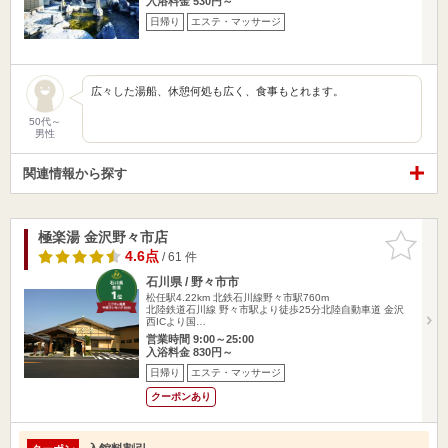
入浴料金 530円～
日帰り
エステ・マッサージ
広々した湯船、休憩何処も広く、食事もとれます。
50代～
男性
関連情報から探す
極楽湯 金沢野々市店
お気に入
りに追加
4.6点
/ 61 件
石川県 / 野々市市
松任駅4.22km
北鉄石川線野々市駅760m
北陸鉄道石川線 野々市駅より徒歩25分北陸自動車道 金沢
西ICより国…
営業時間 9:00～25:00
入浴料金 830円～
日帰り
エステ・マッサージ
クーポンあり