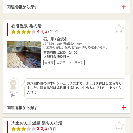
関連情報から探す
石引温泉 亀の湯
お気に入
りに追加
4.4点
/ 21 件
石川県 / 金沢市
松任駅9.77km
野町駅2.36km
小立野の台地から犀川方面へ降りる道路の途中。
営業時間 12:30～24:00
入浴料金 500円～
日帰り
エステ・マッサージ
兼六園界隈の御朱印をいただきに来て、少し足を伸ばし立ち寄り
ました。露天風呂は源泉掛け流しの少しぬるめですが、ゆっくり
入れて…
50代～
男性
関連情報から探す
大桑おんま温泉 楽ちんの湯
お気に入
りに追加
3.2点
/ 8 件