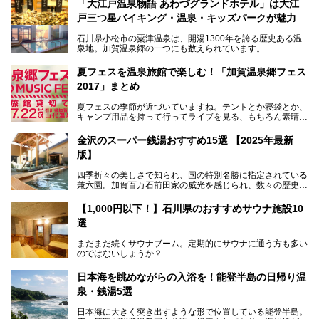
「大江戸温泉物語 あわづグランドホテル」は大江
戸三つ星バイキング・温泉・キッズパークが魅力
石川県小松市の粟津温泉は、開湯1300年を誇る歴史ある温
泉地。加賀温泉郷の一つにも数えられています。
その粟津温泉に建つ「大江戸温泉物語 あわづグランドホテ
夏フェスを温泉旅館で楽しむ！「加賀温泉郷フェス
ル」（以下、あわづグランドホテル）は客室数97室のホテ
2017」まとめ
ルで、昨年2024年12月に露天風呂を新設。充実したキッズ
パークはファミリー層に大人気を博しています。さらに今年
夏フェスの季節が近づいていますね。テントとか寝袋とか、
2025年7月からは「大江戸三つ星バイキング」がスタート！
キャンプ用品を持って行ってライブを見る、もちろん素晴ら
しい１日になることでしょう。
この話題のホテルを取材してきたのでさっそく紹介します。
金沢のスーパー銭湯おすすめ15選 【2025年最新
いやでもね、暑いし汗や砂埃でドロドロになるしうるさくて
───
版】
夜は寝られないし、若い時はそういうのが良かったんですけ
提供元：大江戸温泉物語ホテルズ＆リゾーツ株式会社【P
どね。かつての千代の富士なみに体力の限界を感じてる昨
R】
四季折々の美しさで知られ、国の特別名勝に指定されている
今、もうちょっと気楽なフェスはないかな、と探してたらあ
この記事は大江戸温泉物語 あわづグランドホテルのPR記事
兼六園。加賀百万石前田家の威光を感じられ、数々の歴史的
りましたよ！
です。
な建造物がある金沢城公園など、名所旧跡が多い金沢エリ
ア。国内でも特に人気の観光地の1つです。北陸新幹線で東
「加賀温泉郷フェス 2017」が石川県・山代温泉の瑠璃光を
【1,000円以下！】石川県のおすすめサウナ施設10
京から約2時間30分と、首都圏からアクセスしやすい立地も
全館貸し切って開催！
選
魅力ですね。
金沢市郊外には湯涌温泉や深谷温泉などの良質な温泉があ
まさかの温泉旅館でフェス！ライブの後は温泉に入って泊ま
まだまだ続くサウナブーム。定期的にサウナに通う方も多い
り、観光に加えて温泉もぜひ楽しみたいところ。金沢エリア
れちゃう！なんということでしょう！！
のではないしょうか？
でおすすめのスーパー銭湯をご紹介します。
加賀温泉郷フェス2017についてまとめます！
今回はそんなサウナによく行く人もこれから楽しむ人も格安
日本海を眺めながらの入浴を！能登半島の日帰り温
で楽しめるサウナを紹介します。
泉・銭湯5選
街中でアクセス抜群のところや、温泉とともに楽しめる施設
日本海に大きく突き出すような形で位置している能登半島。
など、種類豊富ですよ。