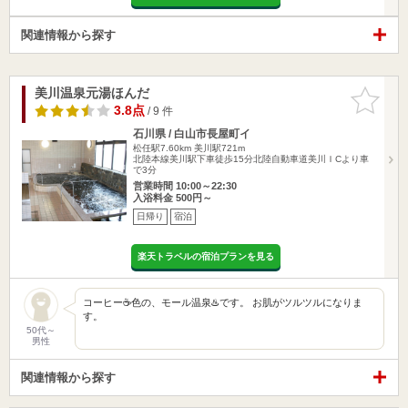
関連情報から探す
美川温泉元湯ほんだ
お気に入
りに追加
3.8点
/ 9 件
石川県 / 白山市長屋町イ
松任駅7.60km
美川駅721m
北陸本線美川駅下車徒歩15分北陸自動車道美川ＩCより車
で3分
営業時間 10:00～22:30
入浴料金 500円～
日帰り
宿泊
楽天トラベルの宿泊プランを見る
コーヒー☕️色の、モール温泉♨️です。 お肌がツルツルになりま
す。
50代～
男性
関連情報から探す