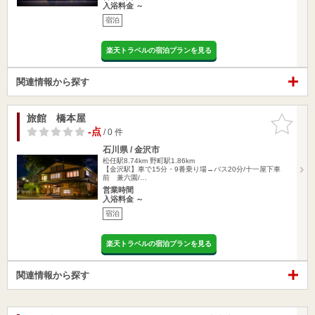
入浴料金 ～
宿泊
楽天トラベルの宿泊プランを見る
関連情報から探す
旅館 橋本屋
お気に入
りに追加
-点
/ 0 件
石川県 / 金沢市
松任駅8.74km
野町駅1.86km
【金沢駅】車で15分・9番乗り場→バス20分/十一屋下車
前 兼六園/…
営業時間
入浴料金 ～
宿泊
楽天トラベルの宿泊プランを見る
関連情報から探す