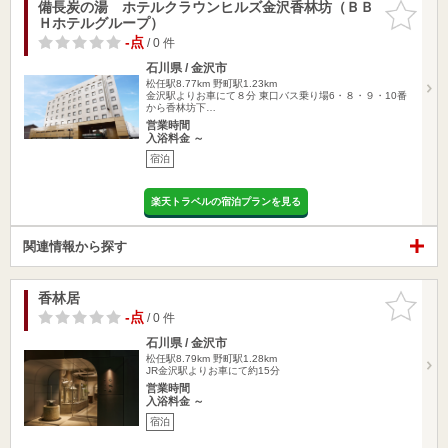
備長炭の湯 ホテルクラウンヒルズ金沢香林坊（ＢＢ
お気に入
Ｈホテルグループ）
りに追加
-点
/ 0 件
石川県 / 金沢市
松任駅8.77km
野町駅1.23km
金沢駅よりお車にて８分 東口バス乗り場6・８・９・10番
から香林坊下…
営業時間
入浴料金 ～
宿泊
楽天トラベルの宿泊プランを見る
関連情報から探す
香林居
お気に入
りに追加
-点
/ 0 件
石川県 / 金沢市
松任駅8.79km
野町駅1.28km
JR金沢駅よりお車にて約15分
営業時間
入浴料金 ～
宿泊