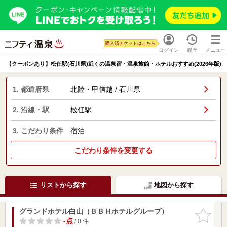
購入済チケットはこちら
ログイン
履歴
メニュー
【クーポンあり】松任駅(石川県)近くの温泉宿・温泉旅館・ホテルおすすめ(2026年版)
1. 都道府県
北陸・甲信越 / 石川県
2. 沿線・駅
松任駅
3. こだわり条件
宿泊
こだわり条件を変更する
リストから探す
地図から探す
グランドホテル白山（ＢＢＨホテルグループ）
お気に入
りに追加
-点
/ 0 件