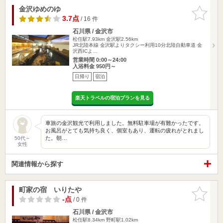
金沢ゆめのゆ
お気に入
りに追加
3.7点
/ 16 件
石川県 / 金沢市
松任駅7.93km
金沢駅2.56km
JR北陸本線 金沢駅よりタクシー利用10分北陸自動車道 金
沢西ICよ…
営業時間 0:00～24:00
入浴料金 950円～
日帰り
宿泊
楽天トラベルの宿泊プランを見る
車旅の金沢観光で利用しました。無料駐車場が有難かったです。
お風呂がとても気持ち良く、個室もあり、運転の疲れがとれまし
た。朝…
50代～
女性
関連情報から探す
町家の宿 いりたや
お気に入
りに追加
-点
/ 0 件
石川県 / 金沢市
松任駅8.34km
野町駅1.02km