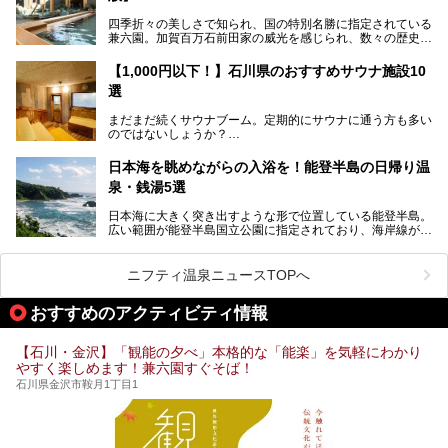
どね。かつての千代の富士なみに体力の限界を感じてる昨
R】
四季折々の美しさで知られ、国の特別名勝に指定されている
今、もうちょっと気楽なフェスはないかな、と探してたらあ
この記事は大江戸温泉物語 あわづグランドホテルのPR記事
兼六園。加賀百万石前田家の威光を感じられ、数々の歴史的
りましたよ！
です。
な建造物がある金沢城公園など、名所旧跡が多い金沢エリ
ア。国内でも特に人気の観光地の1つです。北陸新幹線で東
「加賀温泉郷フェス 2017」が石川県・山代温泉の瑠璃光を
【1,000円以下！】石川県のおすすめサウナ施設10
京から約2時間30分と、首都圏からアクセスしやすい立地も
全館貸し切って開催！
選
魅力ですね。
金沢市郊外には湯涌温泉や深谷温泉などの良質な温泉があ
まさかの温泉旅館でフェス！ライブの後は温泉に入って泊ま
まだまだ続くサウナブーム。定期的にサウナに通う方も多い
り、観光に加えて温泉もぜひ楽しみたいところ。金沢エリア
れちゃう！なんということでしょう！！
のではないしょうか？
でおすすめのスーパー銭湯をご紹介します。
加賀温泉郷フェス2017についてまとめます！
今回はそんなサウナによく行く人もこれから楽しむ人も格安
日本海を眺めながらの入浴を！能登半島の日帰り温
で楽しめるサウナを紹介します。
泉・銭湯5選
街中でアクセス抜群のところや、温泉とともに楽しめる施設
日本海に大きく突き出すような形で位置している能登半島。
など、種類豊富ですよ。
広い範囲が能登半島国立公園に指定されており、海岸線が作
り出す美しい景観が楽しめる景勝地です。
今回の記事では石川県にある1,000円以下のおすすめサウナ
車で行くのがオススメですが、ドライブの際にぜひ一緒に楽
施設を紹介します。
しんでいただきたいのが温泉です。絶景を眺めながらつかる
ニフティ温泉ニュースTOPへ
温泉は最高ですよ！ 今回はそんな能登の温泉を5つご紹介
します。
おすすめのアクティビティ情報
【石川・金沢】「観能の夕べ」本格的な「能楽」を気軽にわかり
やすく楽しめます！兼六園すぐそば！
石川県金沢市鞍月1丁目1