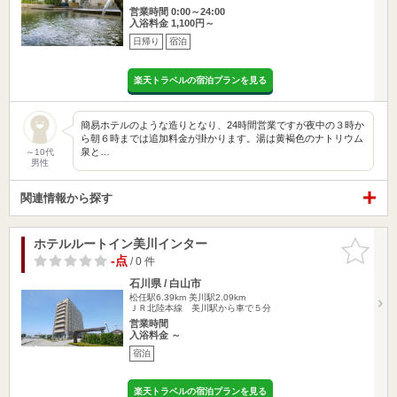
営業時間 0:00～24:00
入浴料金 1,100円～
日帰り
宿泊
楽天トラベルの宿泊プランを見る
簡易ホテルのような造りとなり、24時間営業ですが夜中の３時か
ら朝６時までは追加料金が掛かります。湯は黄褐色のナトリウム
泉と…
～10代
男性
関連情報から探す
ホテルルートイン美川インター
お気に入
りに追加
-点
/ 0 件
石川県 / 白山市
松任駅6.39km
美川駅2.09km
ＪＲ北陸本線 美川駅から車で５分
営業時間
入浴料金 ～
宿泊
楽天トラベルの宿泊プランを見る