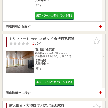
入浴料金 ～
宿泊
楽天トラベルの宿泊プランを見る
関連情報から探す
トリフィート ホテル&ポッド 金沢百万石通
お気に入
りに追加
-点
/ 0 件
石川県 / 金沢市
松任駅9.13km
金沢駅1.16km
陸新幹線ＪＲ金沢駅より車で５分
営業時間
入浴料金 ～
宿泊
楽天トラベルの宿泊プランを見る
関連情報から探す
露天風呂・大浴殿 アパスパ金沢駅前
お気に入