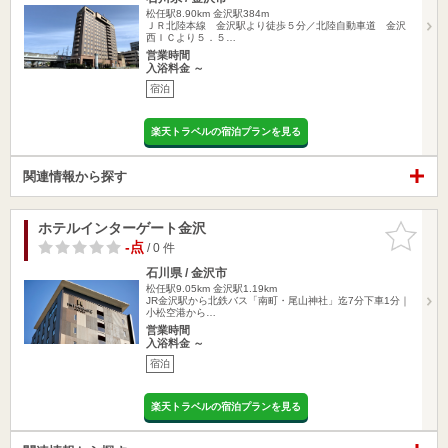
松任駅8.90km
金沢駅384m
ＪＲ北陸本線 金沢駅より徒歩５分／北陸自動車道 金沢
西ＩＣより５．５…
営業時間
入浴料金 ～
宿泊
楽天トラベルの宿泊プランを見る
関連情報から探す
ホテルインターゲート金沢
お気に入
りに追加
-点
/ 0 件
石川県 / 金沢市
松任駅9.05km
金沢駅1.19km
JR金沢駅から北鉄バス「南町・尾山神社」迄7分下車1分｜
小松空港から…
営業時間
入浴料金 ～
宿泊
楽天トラベルの宿泊プランを見る