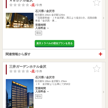
ＡＢホテル金沢
お気に入
りに追加
-点
/ 0 件
石川県 / 金沢市
松任駅9.16km
金沢駅126m
『北陸新幹線・ＪＲ金沢駅』西口より徒歩1分。北陸自動
車道『金沢西・東…
営業時間
入浴料金 ～
宿泊
楽天トラベルの宿泊プランを見る
関連情報から探す
三井ガーデンホテル金沢
お気に入
りに追加
-点
/ 0 件
石川県 / 金沢市
松任駅9.18km
金沢駅1.15km
ＪＲ 金沢駅よりお車にて約8分
営業時間
入浴料金 ～
宿泊