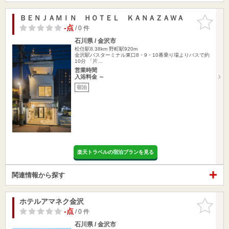
ＢＥＮＪＡＭＩＮ ＨＯＴＥＬ ＫＡＮＡＺＡＷＡ
お気に入
りに追加
-点
/ 0 件
石川県 / 金沢市
松任駅8.38km
野町駅920m
金沢駅バスターミナル東口8・9・10番乗り場よりバスで約
10分 「片…
営業時間
入浴料金 ～
宿泊
楽天トラベルの宿泊プランを見る
関連情報から探す
ホテルアマネク金沢
お気に入
りに追加
-点
/ 0 件
石川県 / 金沢市