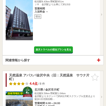
松任駅8.43km
野町駅951m
ＪＲ 金沢駅よりお車にて約13分
営業時間
入浴料金 ～
宿泊
楽天トラベルの宿泊プランを見る
関連情報から探す
天然温泉 アパスパ金沢中央（旧：天然温泉 サウナ片
お気に入
町）
りに追加
4.4点
/ 8 件
石川県 / 金沢市片町
松任駅8.59km
野町駅1.04km
金沢駅よりタクシーで約8分片町スクランブル交差点より
徒歩1分北陸自動…
営業時間 6:00～24:00