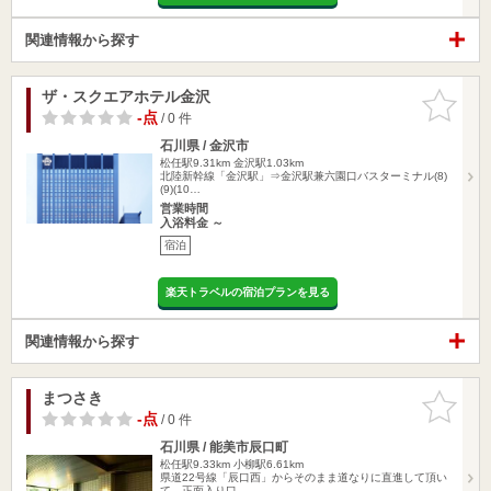
関連情報から探す
ザ・スクエアホテル金沢
お気に入
りに追加
-点
/ 0 件
石川県 / 金沢市
松任駅9.31km
金沢駅1.03km
北陸新幹線「金沢駅」⇒金沢駅兼六園口バスターミナル(8)
(9)(10…
営業時間
入浴料金 ～
宿泊
楽天トラベルの宿泊プランを見る
関連情報から探す
まつさき
お気に入
りに追加
-点
/ 0 件
石川県 / 能美市辰口町
松任駅9.33km
小柳駅6.61km
県道22号線「辰口西」からそのまま道なりに直進して頂い
て、正面入り口…