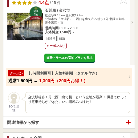
りに追加
4.4点
/ 15 件
石川県 / 金沢市
松任駅9.14km
金沢駅127m
北陸本線「金沢駅」 西口を出て左へ徒歩1分 北陸自動車
道金沢西・東…
営業時間 6:00～25:00
入浴料金 1,500円～
日帰り
宿泊
クーポンあり
楽天トラベルの宿泊プランを見る
【3時間利用可】入館料割引（タオル付き）
クーポン
通常
1,500円
→
1,300円（200円お得！）
金沢駅徒歩１分（西口出て横）という立地が最高！ 風呂でゆっく
り電車待ちができた。いい場所みつけた！
30代 男
性
関連情報から探す