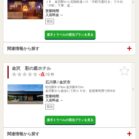
ＪＲ 金沢駅から北陸鉄道バス「片町方面行き」で９分、
「片町」下車、徒…
営業時間
入浴料金 ～
宿泊
楽天トラベルの宿泊プランを見る
関連情報から探す
金沢 彩の庭ホテル
お気に入
りに追加
-点
/ 0 件
石川県 / 金沢市
松任駅8.37km
金沢駅972m
金沢駅から徒歩にて約１５分、送迎車利用で約5分
営業時間
入浴料金 ～
宿泊
楽天トラベルの宿泊プランを見る
関連情報から探す