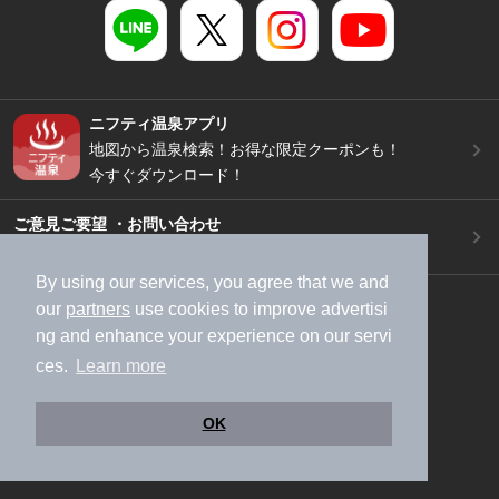
ニフティ温泉アプリ
地図から温泉検索！お得な限定クーポンも！
今すぐダウンロード！
ご意見ご要望 ・お問い合わせ
施設データの新規追加や修正依頼もこちらから
By using our services, you agree that we and
スマートフォン
/
PC
our
partners
use cookies to improve advertisi
加盟店募集（資料請求）
広告出稿のご案内
ng and enhance your experience on our servi
利用規約
ライフスタイルMEMBERS+規約
ces.
Learn more
特定商取引法に基づく表記
ヘルプ
採用情報
OK
運営会社
個人情報保護ポリシー
©NIFTY Lifestyle Co., Ltd.