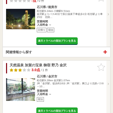
-点
/ 0 件
石川県 / 能美市
松任駅9.24km
小柳駅6.51km
金沢駅よりバス40分で辰口温泉下車徒歩1分 松任駅より車
15分 北陸…
営業時間
入浴料金 ～
日帰り
宿泊
楽天トラベルの宿泊プランを見る
関連情報から探す
天然温泉 加賀の宝泉 御宿 野乃 金沢
お気に入
りに追加
3.0点
/ 1 件
石川県 / 金沢市
松任駅9.28km
金沢駅1.07km
JR「金沢駅」徒歩約16分 JR「金沢駅」東口より北鉄バス6
～10…
営業時間
入浴料金 ～
宿泊
楽天トラベルの宿泊プランを見る