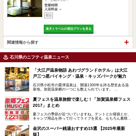
営業時間
入浴料金 ～
宿泊
楽天トラベルの宿泊プランを見る
関連情報から探す
石川県のニフティ温泉ニュース
「大江戸温泉物語 あわづグランドホテル」は大江
戸三つ星バイキング・温泉・キッズパークが魅力
石川県小松市の粟津温泉は、開湯1300年を誇る歴史ある温
泉地。加賀温泉郷の一つにも数えられています。
その粟津温泉に建つ「大江戸温泉物語 あわづグランドホテ
夏フェスを温泉旅館で楽しむ！「加賀温泉郷フェス
ル」（以下、あわづグランドホテル）は客室数97室のホテ
2017」まとめ
ルで、昨年2024年12月に露天風呂を新設。充実したキッズ
パークはファミリー層に大人気を博しています。さらに今年
夏フェスの季節が近づいていますね。テントとか寝袋とか、
2025年7月からは「大江戸三つ星バイキング」がスタート！
キャンプ用品を持って行ってライブを見る、もちろん素晴ら
しい１日になることでしょう。
この話題のホテルを取材してきたのでさっそく紹介します。
金沢のスーパー銭湯おすすめ15選 【2025年最新
いやでもね、暑いし汗や砂埃でドロドロになるしうるさくて
───
版】
夜は寝られないし、若い時はそういうのが良かったんですけ
提供元：大江戸温泉物語ホテルズ＆リゾーツ株式会社【P