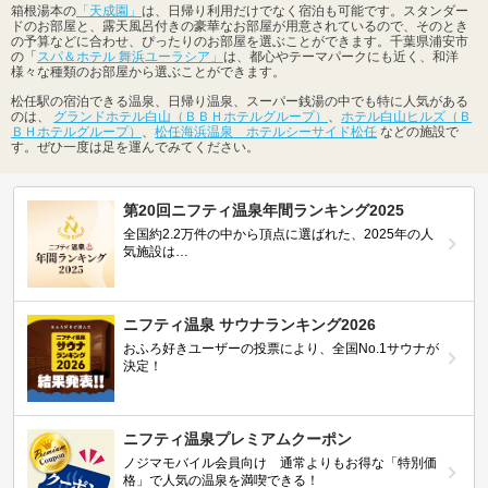
箱根湯本の
「天成園」
は、日帰り利用だけでなく宿泊も可能です。スタンダー
ドのお部屋と、露天風呂付きの豪華なお部屋が用意されているので、そのとき
の予算などに合わせ、ぴったりのお部屋を選ぶことができます。千葉県浦安市
の「
スパ＆ホテル 舞浜ユーラシア」
は、都心やテーマパークにも近く、和洋
様々な種類のお部屋から選ぶことができます。
松任駅の宿泊できる温泉、日帰り温泉、スーパー銭湯の中でも特に人気がある
のは、
グランドホテル白山（ＢＢＨホテルグループ）
、
ホテル白山ヒルズ（Ｂ
ＢＨホテルグループ）
、
松任海浜温泉 ホテルシーサイド松任
などの施設で
す。ぜひ一度は足を運んでみてください。
第20回ニフティ温泉年間ランキング2025
全国約2.2万件の中から頂点に選ばれた、2025年の人
気施設は…
ニフティ温泉 サウナランキング2026
おふろ好きユーザーの投票により、全国No.1サウナが
決定！
ニフティ温泉プレミアムクーポン
ノジマモバイル会員向け 通常よりもお得な「特別価
格」で人気の温泉を満喫できる！