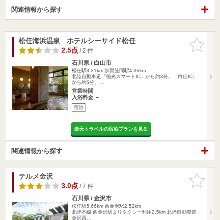
関連情報から探す
松任海浜温泉 ホテルシーサイド松任
お気に入
りに追加
2.5点
/ 2 件
石川県 / 白山市
松任駅3.21km
加賀笠間駅4.36km
北陸自動車道「徳光スマートIC」から約3分。「白山IC」
から約5分。…
営業時間
入浴料金 ～
宿泊
楽天トラベルの宿泊プランを見る
関連情報から探す
テルメ金沢
お気に入
りに追加
3.0点
/ 7 件
石川県 / 金沢市
松任駅5.66km
西金沢駅2.52km
北陸本線 西金沢駅よりタクシー利用2.5km 北陸自動車道
金沢西…