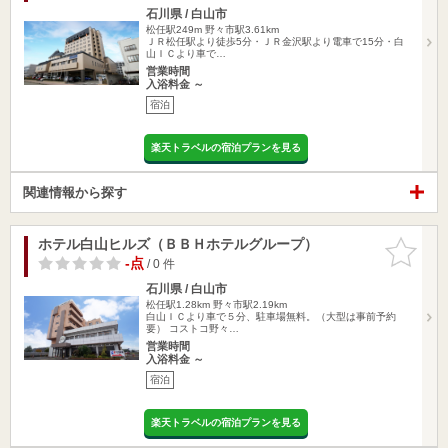
石川県 / 白山市
松任駅249m
野々市駅3.61km
ＪＲ松任駅より徒歩5分・ＪＲ金沢駅より電車で15分・白
山ＩＣより車で…
営業時間
入浴料金 ～
宿泊
楽天トラベルの宿泊プランを見る
関連情報から探す
ホテル白山ヒルズ（ＢＢＨホテルグループ）
お気に入
りに追加
-点
/ 0 件
石川県 / 白山市
松任駅1.28km
野々市駅2.19km
白山ＩＣより車で５分、駐車場無料。（大型は事前予約
要） コストコ野々…
営業時間
入浴料金 ～
宿泊
楽天トラベルの宿泊プランを見る