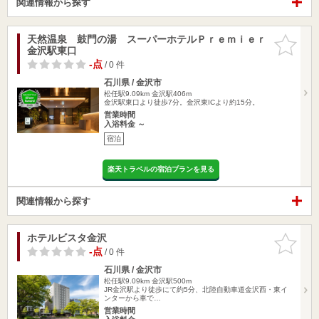
関連情報から探す
天然温泉 鼓門の湯 スーパーホテルＰｒｅｍｉｅｒ
お気に入
金沢駅東口
りに追加
-点
/ 0 件
石川県 / 金沢市
松任駅9.09km
金沢駅406m
金沢駅東口より徒歩7分。金沢東ICより約15分。
営業時間
入浴料金 ～
宿泊
楽天トラベルの宿泊プランを見る
関連情報から探す
ホテルビスタ金沢
お気に入
りに追加
-点
/ 0 件
石川県 / 金沢市
松任駅9.09km
金沢駅500m
JR金沢駅より徒歩にて約5分、北陸自動車道金沢西・東イ
ンターから車で…
営業時間