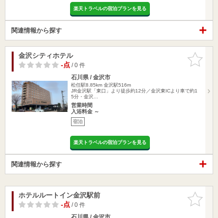
楽天トラベルの宿泊プランを見る
関連情報から探す
金沢シティホテル
お気に入
りに追加
-点
/ 0 件
石川県 / 金沢市
松任駅8.85km
金沢駅516m
JR金沢駅「東口」より徒歩約12分／金沢東ICより車で約1
5分・金沢…
営業時間
入浴料金 ～
宿泊
楽天トラベルの宿泊プランを見る
関連情報から探す
ホテルルートイン金沢駅前
お気に入
りに追加
-点
/ 0 件
石川県 / 金沢市