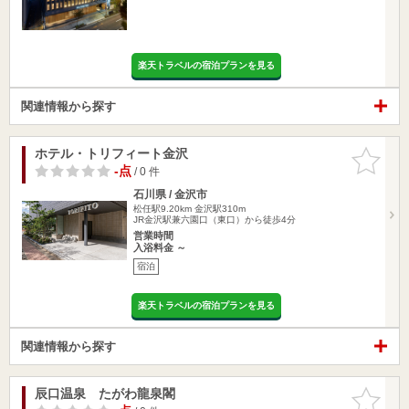
楽天トラベルの宿泊プランを見る
関連情報から探す
ホテル・トリフィート金沢
お気に入
りに追加
-点
/ 0 件
石川県 / 金沢市
松任駅9.20km
金沢駅310m
JR金沢駅兼六園口（東口）から徒歩4分
営業時間
入浴料金 ～
宿泊
楽天トラベルの宿泊プランを見る
関連情報から探す
辰口温泉 たがわ龍泉閣
お気に入
りに追加