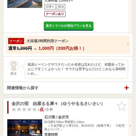
入浴料金 1,200円～
日帰り
宿泊
クーポンあり
楽天トラベルの宿泊プランを見る
大浴場3時間利用クーポン
クーポン
通常
1,200円
→
1,000円（200円お得！）
低温ヒーリングサウナだったか名前は忘れたけど、岩盤浴ってか
んじですごくよかった！ サウナは苦手なんだけどこれなら長時間
いれ…
匿名
関連情報から探す
金沢の宿 由屋るる犀々（ゆうやるるさいさい）
お気に入
りに追加
-点
/ 0 件
石川県 / 金沢市
松任駅8.59km
野町駅1.24km
ＪＲ金沢駅より車10分、BUS20分（桜橋下車） 小松空
港よりバス…
営業時間