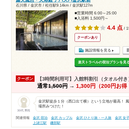
石川県 / 金沢市 /
松任駅9.14km
/
金沢駅127m
■営業時間 6:00～25:00
■入浴料 1,500円～
4.4 点
/ 
クーポンあり
施設情報を見る
楽天トラベルの宿泊プランを見
【3時間利用可】入館料割引（タオル付き
クーポン
通常
1,500円
→
1,300円（200円お
金沢駅徒歩１分（西口出て横）という立地が最高！ 
場所みつけた！
30代 男性
関連情報
金沢 宿泊
金沢 カップル
金沢 ひとり旅・一人旅
金沢 女
上諸江駅
磯部駅