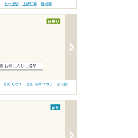
駅
七ツ屋駅
上諸江駅
野町駅
日帰り
>
お気に入りに追加
金沢 サウナ
金沢 個室サウナ
金沢駅
宿泊
>