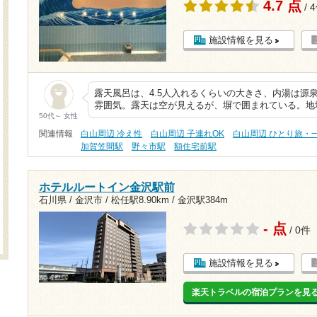
4.7 点
/ 
施設情報を見る
露天風呂は、4.5人入れるくらいの大きさ、内湯は源
雰囲気。露天は空が見えるが、塀で囲まれている。地
50代～ 女性
関連情報
白山周辺 冷え性
白山周辺 子連れOK
白山周辺 ひとり旅・
加賀笠間駅
野々市駅
額住宅前駅
ホテルルートイン金沢駅前
石川県 / 金沢市 /
松任駅8.90km
/
金沢駅384m
- 点
/ 0件
施設情報を見る
楽天トラベルの宿泊プランを見