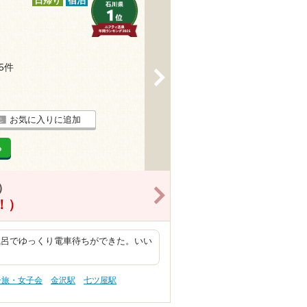
日帰り
宿泊
15件
>
お気に入りに追加
る
）
>
得！）
風呂でゆっくり電車待ちができた。いい
子旅・女子会
金沢駅
七ツ屋駅