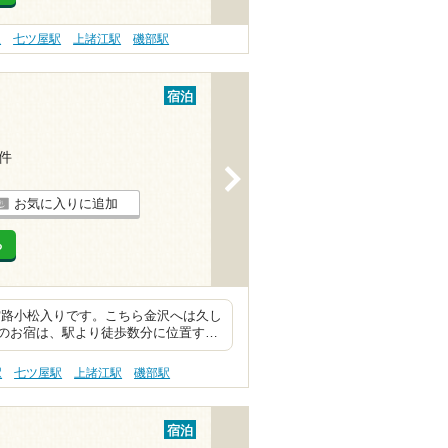
駅
七ツ屋駅
上諸江駅
磯部駅
宿泊
4件
>
お気に入りに追加
る
松入りです。こちら金沢へは久し
のお宿は、駅より徒歩数分に位置す…
駅
七ツ屋駅
上諸江駅
磯部駅
宿泊