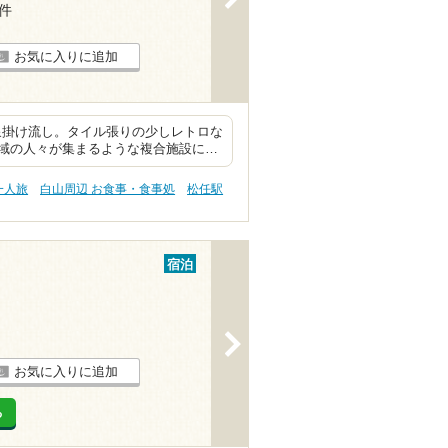
4件
お気に入りに追加
泉掛け流し。タイル張りの少しレトロな
域の人々が集まるような複合施設に…
一人旅
白山周辺 お食事・食事処
松任駅
宿泊
>
お気に入りに追加
る