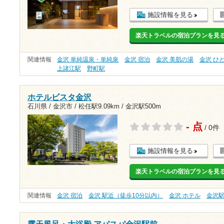
施設情報を見る
楽天トラベルの宿泊プランを見
関連情報
金沢 単純温泉・単純泉
金沢 宿泊
金沢 美肌の湯
金沢 ひ
上諸江駅
野町駅
ホテルビスタ金沢
石川県 / 金沢市 /
松任駅9.09km
/
金沢駅500m
- 点
/ 0件
施設情報を見る
楽天トラベルの宿泊プランを見
関連情報
金沢 宿泊
金沢 駅近（徒歩10分以内）
金沢 ホテル
金沢
露天風呂・大浴殿 アパスパ金沢駅前