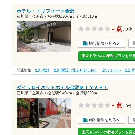
ホテル・トリフィート金沢
石川県 / 金沢市 /
松任駅9.20km
/
金沢駅310m
- 点
/ 0件
施設情報を見る
楽天トラベルの宿泊プランを見
関連情報
金沢 宿泊
金沢 駅近（徒歩10分以内）
金沢 ホテル
金沢
ダイワロイネットホテル金沢ＭＩＹＡＢＩ
石川県 / 金沢市 /
松任駅9.40km
/
金沢駅325m
- 点
/ 0件
施設情報を見る
楽天トラベルの宿泊プランを見