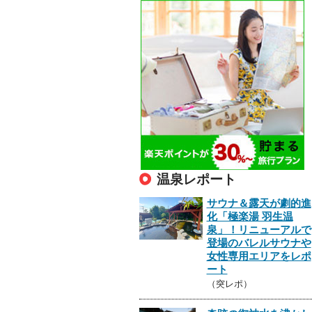
温泉レポート
サウナ＆露天が劇的進
化「極楽湯 羽生温
泉」！リニューアルで
登場のバレルサウナや
女性専用エリアをレポ
ート
（突レポ）