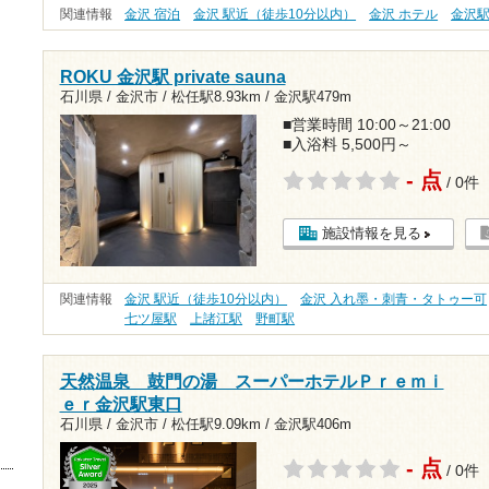
関連情報
金沢 宿泊
金沢 駅近（徒歩10分以内）
金沢 ホテル
金沢
ROKU 金沢駅 private sauna
石川県 / 金沢市 /
松任駅8.93km
/
金沢駅479m
■営業時間 10:00～21:00
■入浴料 5,500円～
- 点
/ 0件
施設情報を見る
関連情報
金沢 駅近（徒歩10分以内）
金沢 入れ墨・刺青・タトゥー可
七ツ屋駅
上諸江駅
野町駅
天然温泉 鼓門の湯 スーパーホテルＰｒｅｍｉ
ｅｒ金沢駅東口
石川県 / 金沢市 /
松任駅9.09km
/
金沢駅406m
- 点
/ 0件