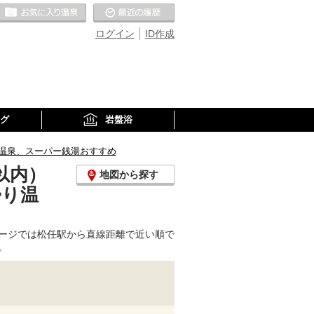
お気に入りの温泉
最近の履歴
ログイン
ID作成
グ
岩盤浴
温泉、スーパー銭湯おすすめ
以内）
地図から探す
帰り温
ージでは松任駅から直線距離で近い順で
。