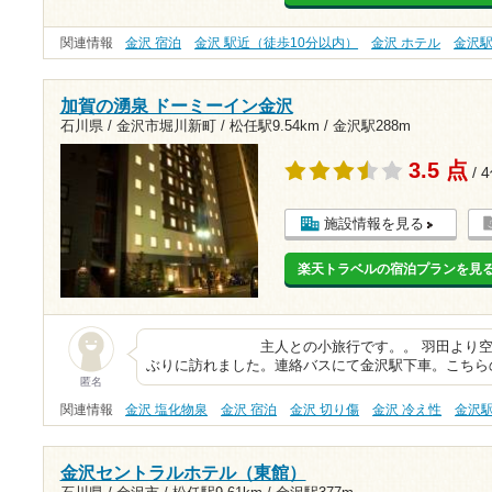
関連情報
金沢 宿泊
金沢 駅近（徒歩10分以内）
金沢 ホテル
金沢
加賀の湧泉 ドーミーイン金沢
石川県 / 金沢市堀川新町 /
松任駅9.54km
/
金沢駅288m
3.5 点
/ 
施設情報を見る
楽天トラベルの宿泊プランを見
主人との小旅行です。。 羽田より空路小
ぶりに訪れました。連絡バスにて金沢駅下車。こちら
匿名
関連情報
金沢 塩化物泉
金沢 宿泊
金沢 切り傷
金沢 冷え性
金沢
金沢セントラルホテル（東館）