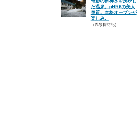
奇跡の御神水を沸かし
た温泉。pH9.6の美人
泉質。本格オープンが
楽しみ。
（温泉探訪記）