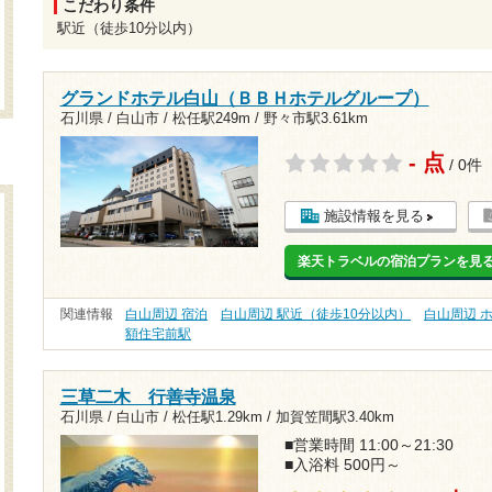
こだわり条件
駅近（徒歩10分以内）
グランドホテル白山（ＢＢＨホテルグループ）
石川県 / 白山市 /
松任駅249m
/
野々市駅3.61km
- 点
/ 0件
施設情報を見る
楽天トラベルの宿泊プランを見
関連情報
白山周辺 宿泊
白山周辺 駅近（徒歩10分以内）
白山周辺 
額住宅前駅
三草二木 行善寺温泉
石川県 / 白山市 /
松任駅1.29km
/
加賀笠間駅3.40km
■営業時間 11:00～21:30
■入浴料 500円～