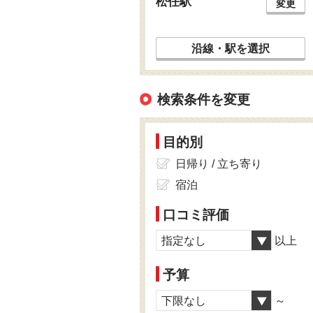
松任駅
変更
沿線・駅を選択
検索条件を変更
目的別
日帰り / 立ち寄り
宿泊
口コミ評価
指定なし
以上
予算
下限なし
～