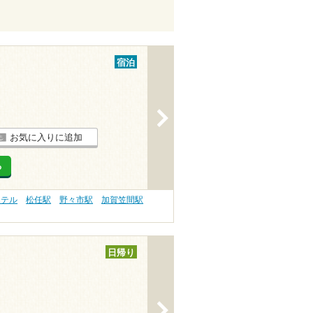
宿泊
>
お気に入りに追加
る
ホテル
松任駅
野々市駅
加賀笠間駅
日帰り
>