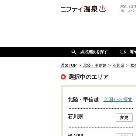
駅近（徒
湯、スパ
温浴施設を探す
電
温泉TOP
>
北陸・甲信越
>
石川県
>
松
選択中のエリア
全国から探す
北陸・甲信越
石川県
変更