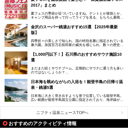
ル」（以下、あわづグランドホテル）は客室数97室のホテ
2017」まとめ
ルで、昨年2024年12月に露天風呂を新設。充実したキッズ
パークはファミリー層に大人気を博しています。さらに今年
夏フェスの季節が近づいていますね。テントとか寝袋とか、
2025年7月からは「大江戸三つ星バイキング」がスタート！
キャンプ用品を持って行ってライブを見る、もちろん素晴ら
しい１日になることでしょう。
この話題のホテルを取材してきたのでさっそく紹介します。
金沢のスーパー銭湯おすすめ15選 【2025年最新
いやでもね、暑いし汗や砂埃でドロドロになるしうるさくて
───
版】
夜は寝られないし、若い時はそういうのが良かったんですけ
提供元：大江戸温泉物語ホテルズ＆リゾーツ株式会社【P
どね。かつての千代の富士なみに体力の限界を感じてる昨
R】
四季折々の美しさで知られ、国の特別名勝に指定されている
今、もうちょっと気楽なフェスはないかな、と探してたらあ
この記事は大江戸温泉物語 あわづグランドホテルのPR記事
兼六園。加賀百万石前田家の威光を感じられ、数々の歴史的
りましたよ！
です。
な建造物がある金沢城公園など、名所旧跡が多い金沢エリ
ア。国内でも特に人気の観光地の1つです。北陸新幹線で東
「加賀温泉郷フェス 2017」が石川県・山代温泉の瑠璃光を
【1,000円以下！】石川県のおすすめサウナ施設10
京から約2時間30分と、首都圏からアクセスしやすい立地も
全館貸し切って開催！
選
魅力ですね。
金沢市郊外には湯涌温泉や深谷温泉などの良質な温泉があ
まさかの温泉旅館でフェス！ライブの後は温泉に入って泊ま
まだまだ続くサウナブーム。定期的にサウナに通う方も多い
り、観光に加えて温泉もぜひ楽しみたいところ。金沢エリア
れちゃう！なんということでしょう！！
のではないしょうか？
でおすすめのスーパー銭湯をご紹介します。
加賀温泉郷フェス2017についてまとめます！
今回はそんなサウナによく行く人もこれから楽しむ人も格安
日本海を眺めながらの入浴を！能登半島の日帰り温
で楽しめるサウナを紹介します。
泉・銭湯5選
街中でアクセス抜群のところや、温泉とともに楽しめる施設
日本海に大きく突き出すような形で位置している能登半島。
など、種類豊富ですよ。
広い範囲が能登半島国立公園に指定されており、海岸線が作
り出す美しい景観が楽しめる景勝地です。
今回の記事では石川県にある1,000円以下のおすすめサウナ
車で行くのがオススメですが、ドライブの際にぜひ一緒に楽
施設を紹介します。
しんでいただきたいのが温泉です。絶景を眺めながらつかる
ニフティ温泉ニュースTOPへ
温泉は最高ですよ！ 今回はそんな能登の温泉を5つご紹介
します。
おすすめのアクティビティ情報