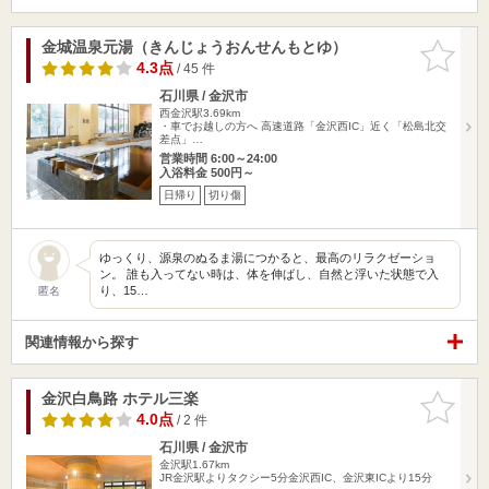
金城温泉元湯（きんじょうおんせんもとゆ）
お気に入
りに追加
4.3点
/ 45 件
石川県 / 金沢市
西金沢駅3.69km
・車でお越しの方へ 高速道路「金沢西IC」近く「松島北交
差点」…
営業時間 6:00～24:00
入浴料金 500円～
日帰り
切り傷
ゆっくり、源泉のぬるま湯につかると、最高のリラクゼーショ
ン。 誰も入ってない時は、体を伸ばし、自然と浮いた状態で入
り、15…
匿名
関連情報から探す
金沢白鳥路 ホテル三楽
お気に入
りに追加
4.0点
/ 2 件
石川県 / 金沢市
金沢駅1.67km
JR金沢駅よりタクシー5分金沢西IC、金沢東ICより15分