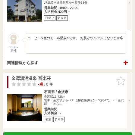
JR北陸本線美川駅から徒歩13分
営業時間 10:00～22:00
入浴料金 420円～
日帰り
切り傷
コーヒー☕️色のモール温泉♨️です。 お肌がツルツルになります😀
50代～
男性
関連情報から探す
金澤湯涌温泉 百楽荘
お気に入
りに追加
-点
/ 0 件
石川県 / 金沢市
金沢駅13.72km
電車：金沢駅からバス（湯桶温泉行き）で約47分 ・「金沢
駅」「兼六…
営業時間
入浴料金 ～
宿泊
切り傷