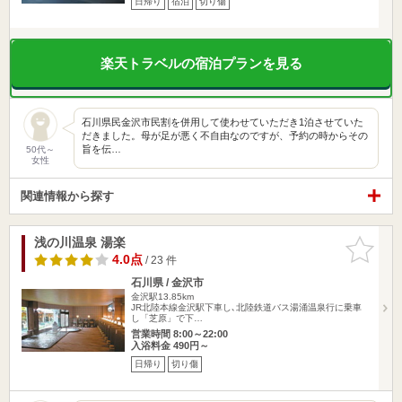
日帰り
宿泊
切り傷
楽天トラベルの宿泊プランを見る
石川県民金沢市民割を併用して使わせていただき1泊させていた
だきました。母が足が悪く不自由なのですが、予約の時からその
旨を伝…
50代～
女性
関連情報から探す
浅の川温泉 湯楽
お気に入
りに追加
4.0点
/ 23 件
石川県 / 金沢市
金沢駅13.85km
JR北陸本線金沢駅下車し､北陸鉄道バス湯涌温泉行に乗車
し「芝原」で下…
営業時間 8:00～22:00
入浴料金 490円～
日帰り
切り傷