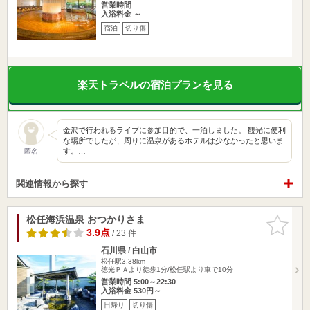
営業時間
入浴料金 ～
宿泊
切り傷
楽天トラベルの宿泊プランを見る
金沢で行われるライブに参加目的で、一泊しました。 観光に便利
な場所でしたが、周りに温泉があるホテルは少なかったと思いま
す。…
匿名
関連情報から探す
松任海浜温泉 おつかりさま
お気に入
りに追加
3.9点
/ 23 件
石川県 / 白山市
松任駅3.38km
徳光ＰＡより徒歩1分/松任駅より車で10分
営業時間 5:00～22:30
入浴料金 530円～
日帰り
切り傷