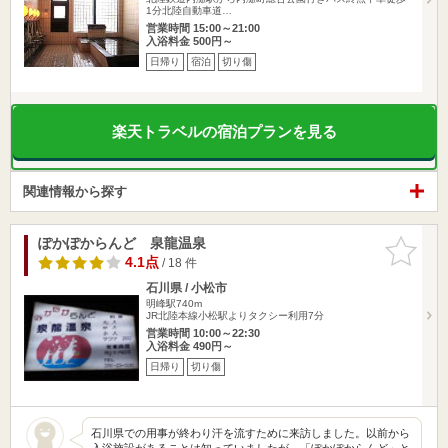
1分北陸自動車道…
営業時間 15:00～21:00
入浴料金 500円～
日帰り
宿泊
切り傷
楽天トラベルの宿泊プランを見る
関連情報から探す
ぽかぽからんど 泉龍温泉
お気に入
りに追加
4.1点
/ 18 件
石川県 / 小松市
明峰駅740m
JR北陸本線小松駅よりタクシー利用7分
営業時間 10:00～22:30
入浴料金 490円～
日帰り
切り傷
石川県での用事が終わり汗を流すために来訪しました。以前から
入浴施設があることは知っていましたが、「ぽかぽからんど」と