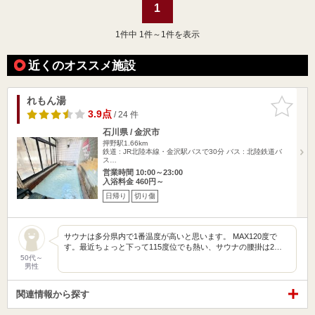
1
1
件中 1件～1件を表示
近くのオススメ施設
れもん湯
お気に入
りに追加
3.9点
/ 24 件
石川県 / 金沢市
押野駅1.66km
鉄道 : JR北陸本線・金沢駅バスで30分 バス : 北陸鉄道バ
ス…
営業時間 10:00～23:00
入浴料金 460円～
日帰り
切り傷
サウナは多分県内で1番温度が高いと思います。 MAX120度で
す。最近ちょっと下って115度位でも熱い、サウナの腰掛は2…
50代～
男性
関連情報から探す