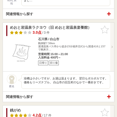
まし…
40代 男
性
関連情報から探す
めおと岩温泉ラクヨウ（旧 めおと岩温泉楽養館）
お気に入
りに追加
3.0点
/ 3 件
石川県 / 白山市
鶴来駅7.56km
湯涌温泉バス停から徒歩15分福井北ICから国道416と157
で鶴来方…
営業時間 15:00～21:00
入浴料金 400円～
日帰り
切り傷
浴槽は小さいですが、お湯は温まります。 翌日もポカポカです。
価格もリーズナブル。 白山市の旧五村のなかで一番好きです。
匿名
関連情報から探す
銭がめ
お気に入
りに追加
4.2点
/ 17 件