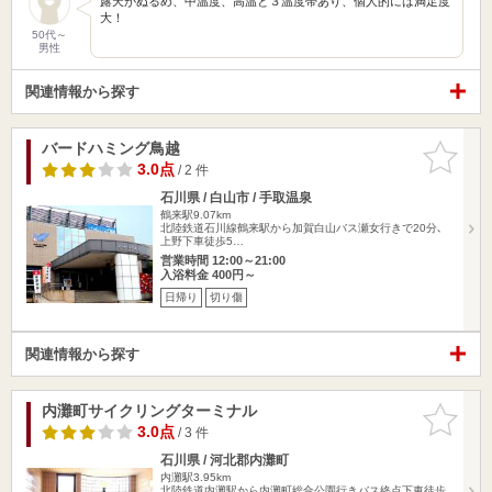
露天がぬるめ、中温度、高温と３温度帯あり、個人的には満足度
大！
50代～
男性
関連情報から探す
バードハミング鳥越
お気に入
りに追加
3.0点
/ 2 件
石川県 / 白山市 / 手取温泉
鶴来駅9.07km
北陸鉄道石川線鶴来駅から加賀白山バス瀬女行きで20分､
上野下車徒歩5…
営業時間 12:00～21:00
入浴料金 400円～
日帰り
切り傷
関連情報から探す
内灘町サイクリングターミナル
お気に入
りに追加
3.0点
/ 3 件
石川県 / 河北郡内灘町
内灘駅3.95km
北陸鉄道内灘駅から内灘町総合公園行きバス終点下車徒歩