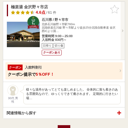
極楽湯 金沢野々市店
お気に入
りに追加
4.6点
/ 61 件
石川県 / 野々市市
北鉄石川線野々市駅760m
北陸鉄道石川線 野々市駅より徒歩25分北陸自動車道 金沢
西ICより国…
営業時間 9:00～25:00
入浴料金 830円～
日帰り
切り傷
クーポンあり
入館料割引
クーポン
クーポン提示で
5％OFF！
様々な湯舟があってとても楽しめました。 全体的に落ち着きのあ
る雰囲気なので、ゆっくりできて癒されます。 定期的に行きたい
場…
30代 男
性
関連情報から探す