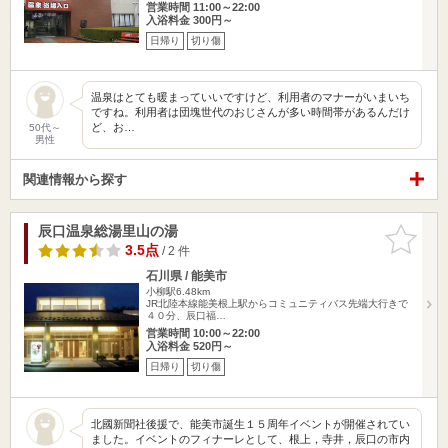
営業時間 11:00～22:00
入浴料金 300円～
日帰り
切り傷
温泉はとても暖まっていいですけど、利用者のマナーがいまいち
ですね。利用者は団塊世代のおじさんが多い時間帯があるんだけ
ど、お…
50代～
男性
関連情報から探す
辰口温泉総湯里山の湯
お気に入
りに追加
3.5点
/ 2 件
石川県 / 能美市
小柳駅6.48km
JR北陸本線能美根上駅からコミュニティバス先端大行きで
４０分、辰口福…
営業時間 10:00～22:00
入浴料金 520円～
日帰り
切り傷
北國新聞社後援で、能美市誕生１５周年イベントが開催されてい
ました。イベントのフィナーレとして、根上，寺井，辰口の市内