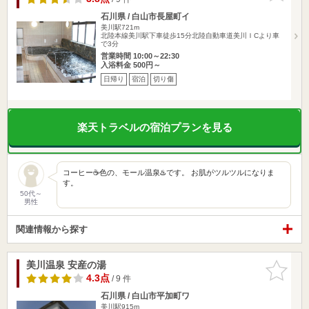
石川県 / 白山市長屋町イ
美川駅721m
北陸本線美川駅下車徒歩15分北陸自動車道美川ＩCより車
で3分
営業時間 10:00～22:30
入浴料金 500円～
日帰り
宿泊
切り傷
楽天トラベルの宿泊プランを見る
コーヒー☕️色の、モール温泉♨️です。 お肌がツルツルになりま
す。
50代～
男性
関連情報から探す
美川温泉 安産の湯
お気に入
りに追加
4.3点
/ 9 件
石川県 / 白山市平加町ワ
美川駅915m