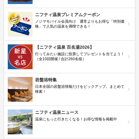
ニフティ温泉プレミアムクーポン
ノジマモバイル会員向け 通常よりもお得な「特別価
格」で人気の温泉を満喫できる！
【ニフティ温泉 百名湯2026】
行ってみたい施設に投票してプレゼントを当てよう！
（全10回開催 / 合計260名様）
岩盤浴特集
日本全国の岩盤浴情報だけをピックアップ。まとめて
検索！
ニフティ温泉ニュース
温泉にもっと行きたくなる！お得な情報を掲載中