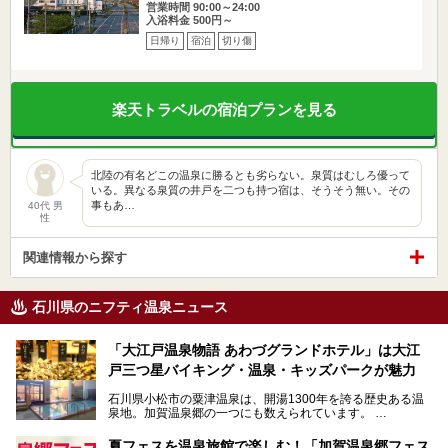
営業時間 90:00～24:00
入浴料金 500円～
日帰り
宿泊
切り傷
楽天トラベルの宿泊プランを見る
北陸の有名どこの温泉に勝るとも劣らない。泉質はむしろ優って
いる。異なる泉質の井戸を二つも持つ宿は、そうそう無い。その
事もあ…
40代 男
性
関連情報から探す
石川県のニフティ温泉ニュース
「大江戸温泉物語 あわづグランドホテル」は大江
戸三つ星バイキング・温泉・キッズパークが魅力
石川県小松市の粟津温泉は、開湯1300年を誇る歴史ある温
泉地。加賀温泉郷の一つにも数えられています。
その粟津温泉に建つ「大江戸温泉物語 あわづグランドホテ
夏フェスを温泉旅館で楽しむ！「加賀温泉郷フェス