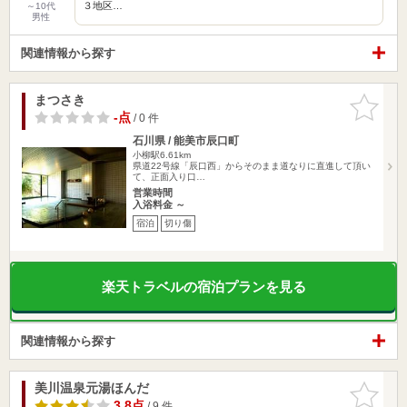
３地区…
～10代
男性
関連情報から探す
まつさき
お気に入
りに追加
-点
/ 0 件
石川県 / 能美市辰口町
小柳駅6.61km
県道22号線「辰口西」からそのまま道なりに直進して頂い
て、正面入り口…
営業時間
入浴料金 ～
宿泊
切り傷
楽天トラベルの宿泊プランを見る
関連情報から探す
美川温泉元湯ほんだ
お気に入
りに追加
3.8点
/ 9 件