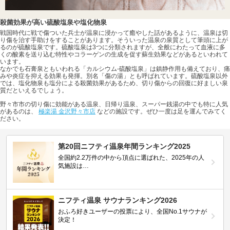
殺菌効果が高い硫酸塩泉や塩化物泉
戦国時代に戦で傷ついた兵士が温泉に浸かって癒やした話があるように、温泉は切
り傷を治す手助けをすることがあります。そういった温泉の泉質として筆頭に上が
るのが硫酸塩泉です。硫酸塩泉は3つに分類されますが、全般にわたって血液に多
くの酸素を送り込む特性やコラーゲンの生成を促す蘇生効果などがあるといわれて
います。
なかでも石膏泉ともいわれる「カルシウム-硫酸塩泉」は鎮静作用も備えており、痛
みや炎症を抑える効果も発揮。別名「傷の湯」とも呼ばれています。硫酸塩泉以外
では、塩化物泉も塩分による殺菌効果があるため、切り傷からの回復に好ましい泉
質だといえるでしょう。
野々市市の切り傷に効能がある温泉、日帰り温泉、スーパー銭湯の中でも特に人気
があるのは、
極楽湯 金沢野々市店
などの施設です。ぜひ一度は足を運んでみてく
ださい。
第20回ニフティ温泉年間ランキング2025
全国約2.2万件の中から頂点に選ばれた、2025年の人
気施設は…
ニフティ温泉 サウナランキング2026
おふろ好きユーザーの投票により、全国No.1サウナが
決定！