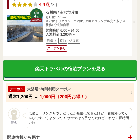
4.4点
/ 8 件
石川県 / 金沢市片町
野町駅1.04km
金沢駅よりタクシーで約8分片町スクランブル交差点より
徒歩1分北陸自動…
営業時間 6:00～24:00
入浴料金 1,200円～
日帰り
宿泊
切り傷
クーポンあり
楽天トラベルの宿泊プランを見る
大浴場3時間利用クーポン
クーポン
通常
1,200円
→
1,000円（200円お得！）
低温ヒーリングサウナだったか名前は忘れたけど、岩盤浴ってか
んじですごくよかった！ サウナは苦手なんだけどこれなら長時間
いれ…
匿名
関連情報から探す