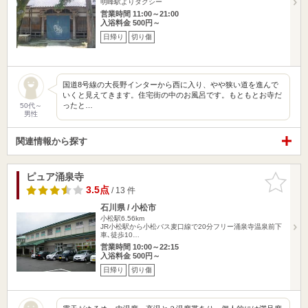
明峰駅よりタクシー
営業時間 11:00～21:00
入浴料金 500円～
日帰り
切り傷
国道8号線の大長野インターから西に入り、やや狭い道を進んで
いくと見えてきます。住宅街の中のお風呂です。もともとお寺だ
ったと…
50代～
男性
関連情報から探す
ピュア涌泉寺
お気に入
りに追加
3.5点
/ 13 件
石川県 / 小松市
小松駅6.56km
JR小松駅から小松バス麦口線で20分フリー涌泉寺温泉前下
車､徒歩10…
営業時間 10:00～22:15
入浴料金 500円～
日帰り
切り傷