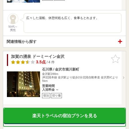
広々した湯船、休憩何処も広く、食事もとれます。
50代～
男性
関連情報から探す
加賀の湧泉 ドーミーイン金沢
お気に入
りに追加
3.5点
/ 4 件
石川県 / 金沢市堀川新町
金沢駅288m
JR北陸本線 金沢駅より徒歩2分北陸自動車道 金沢西ICより
5km
営業時間
入浴料金 ～
宿泊
切り傷
楽天トラベルの宿泊プランを見る