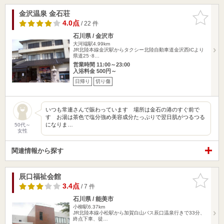
金沢温泉 金石荘
お気に入
りに追加
4.0点
/ 22 件
石川県 / 金沢市
大河端駅4.99km
JR北陸本線金沢駅からタクシー北陸自動車道金沢西ICより
県道25･8…
営業時間 11:00～23:00
入浴料金 500円～
日帰り
切り傷
いつも常連さんで賑わっています 場所は金石の港のすぐ前で
す お湯は茶色で塩分強め美容成分たっぷりで翌日肌がつるつる
になりま…
50代～
女性
関連情報から探す
辰口福祉会館
お気に入
りに追加
3.4点
/ 7 件
石川県 / 能美市
小柳駅6.37km
JR北陸本線小松駅から加賀白山バス辰口温泉行きで33分、
終点下車、徒…