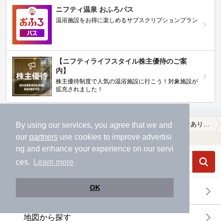
ニフティ温泉 おふろパス
温浴施設をお得に楽しめるサブスクリプションプラン
【ニフティライフスタイル株主優待のご案
内】
株主優待制度で人気の温浴施設に行こう！対象施設が
拡充されました！
By using our services, you agree that we and
温泉TOP
北陸・甲信越
石川県
野々市市
【クーポンあり】切り傷に効能がある野々市市の温泉、日帰り温泉、スーパー銭湯おすすめ
our
partners
use cookies to improve advertisi
温浴施設を探す
ng and enhance your experience on our servi
ces.
Learn more
OK
エリアから探す
地図から探す