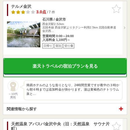
テルメ金沢
お気に入
りに追加
3.0点
/ 7 件
石川県 / 金沢市
西金沢駅2.52km
北陸本線 西金沢駅よりタクシー利用2.5km 北陸自動車道
金沢西…
営業時間 0:00～24:00
入浴料金 1,100円～
日帰り
宿泊
切り傷
楽天トラベルの宿泊プランを見る
簡易ホテルのような造りとなり、24時間営業ですが夜中の３時か
ら朝６時までは追加料金が掛かります。湯は黄褐色のナトリウム
泉と…
～10代
男性
関連情報から探す
天然温泉 アパスパ金沢中央（旧：天然温泉 サウナ片
お気に入
町）
りに追加