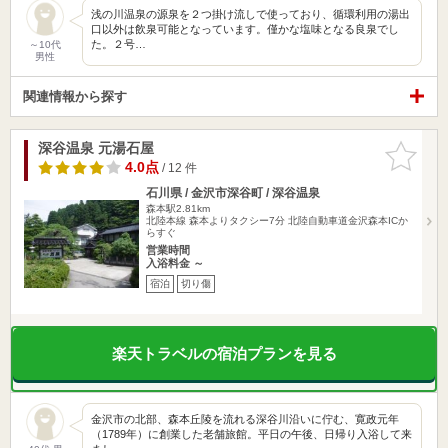
浅の川温泉の源泉を２つ掛け流しで使っており、循環利用の湯出
口以外は飲泉可能となっています。僅かな塩味となる良泉でし
た。２号…
～10代
男性
関連情報から探す
深谷温泉 元湯石屋
お気に入
りに追加
4.0点
/ 12 件
石川県 / 金沢市深谷町 / 深谷温泉
森本駅2.81km
北陸本線 森本よりタクシー7分 北陸自動車道金沢森本ICか
らすぐ
営業時間
入浴料金 ～
宿泊
切り傷
楽天トラベルの宿泊プランを見る
金沢市の北部、森本丘陵を流れる深谷川沿いに佇む、寛政元年
（1789年）に創業した老舗旅館。平日の午後、日帰り入浴して来