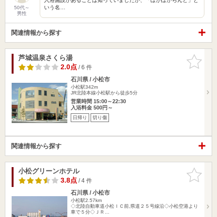
いう名…
50代～
男性
関連情報から探す
芦城温泉さくら湯
お気に入
りに追加
2.0点
/ 6 件
石川県 / 小松市
小松駅342m
JR北陸本線小松駅から徒歩5分
営業時間 15:00～22:30
入浴料金 500円～
日帰り
切り傷
関連情報から探す
小松グリーンホテル
お気に入
りに追加
3.8点
/ 4 件
石川県 / 小松市
小松駅2.57km
◇北陸自動車道小松ＩＣ前,県道２５号線沿◇小松空港より
車で５分◇ＪＲ…