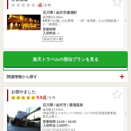
りに追加
-点
/ 0 件
石川県 / 金沢市湯涌町
金沢駅14.08km
■電車でお越しのお客様 ・JR「金沢駅」から北陸鉄道バ
ス「湯涌温…
営業時間
入浴料金 ～
宿泊
切り傷
楽天トラベルの宿泊プランを見る
関連情報から探す
お宿やました
お気に入
りに追加
5.0点
/ 6 件
石川県 / 金沢市 / 湯涌温泉
金沢駅14.22km
JR金沢駅よりタクシーで30分､バスで45分北陸自動車道､
西又は東イ…
営業時間 14:00～16:00
入浴料金 1,000円～