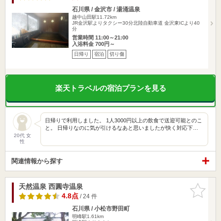
石川県 / 金沢市 / 湯涌温泉
越中山田駅11.72km
JR金沢駅よりタクシー30分北陸自動車道 金沢東ICより40
分
営業時間 11:00～21:00
入浴料金 700円～
日帰り
宿泊
切り傷
楽天トラベルの宿泊プランを見る
日帰りで利用しました。 1人3000円以上の飲食で送迎可能とのこ
と。 日帰りなのに気が引けるなあと思いましたが快く対応下…
20代 女
性
関連情報から探す
天然温泉 西圓寺温泉
お気に入
りに追加
4.8点
/ 24 件
石川県 / 小松市野田町
明峰駅1.61km