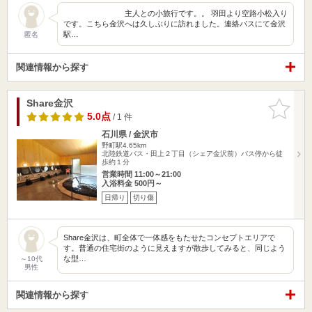
主人との小旅行です。。 羽田より空路小松入り
です。こちら金沢へは久しぶりに訪れました。連絡バスにて金沢
駅…
匿名
関連情報から探す
Share金沢
お気に入
りに追加
5.0点
/ 1 件
石川県 / 金沢市
野町駅4.65km
北陸鉄道バス・田上２丁目（シェア金沢前）バス停から徒
歩約１分
営業時間 11:00～21:00
入浴料金 500円～
日帰り
切り傷
Share金沢は、町全体で一体感をもたせたコンセプトエリアで
す。普通の住宅街のように見えますが散歩してみると、同じよう
な型…
～10代
男性
関連情報から探す