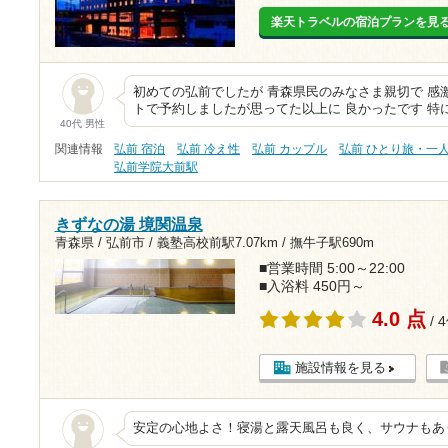
楽天トラベルの宿泊プランを見
初めての弘前でしたが 青森県民のみなさま親切で 感
トで予約しましたが思ってた以上に 良かったです 特
40代 男性
関連情報
弘前 宿泊
弘前 冷え性
弘前 カップル
弘前 ひとり旅・一
弘前学院大前駅
きずなの湯 境関温泉
青森県 / 弘前市 /
義塾高校前駅7.07km
/
撫牛子駅690m
■営業時間 5:00～22:00
■入浴料 450円～
4.0 点
/ 
施設情報を見る
安定の心地よさ！寝湯と露天風呂も良く、サウナもあ