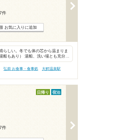
>
17件
お気に入りに追加
晴らしい。冬でも体の芯から温まりま
湯船もあり） 湯船、洗い場とも充分…
弘前 お食事・食事処
大鰐温泉駅
日帰り
宿泊
>
17件