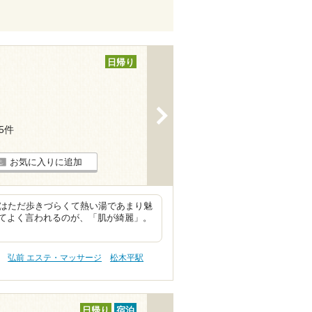
日帰り
>
25件
お気に入りに追加
時はただ歩きづらくて熱い湯であまり魅
てよく言われるのが、「肌が綺麗」。
弘前 エステ・マッサージ
松木平駅
日帰り
宿泊