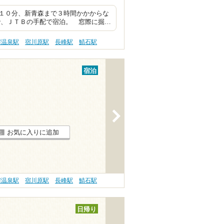
１０分、新青森まで３時間かかからな
、ＪＴＢの手配で宿泊。 窓際に掘…
鰐温泉駅
宿川原駅
長峰駅
鯖石駅
宿泊
>
お気に入りに追加
鰐温泉駅
宿川原駅
長峰駅
鯖石駅
日帰り