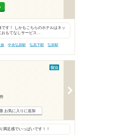
る
激です！ しかもこちらのホテルはネッ
におもてなしサービス…
人旅
中央弘前駅
弘高下駅
弘前駅
宿泊
>
4件
お気に入りに追加
り満足感でいっぱいです！！