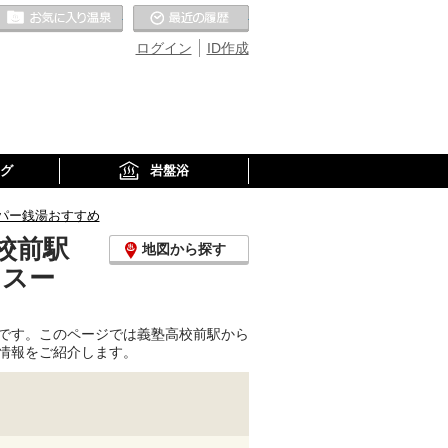
お気に入りの温泉
最近の履歴
ログイン
ID作成
グ
岩盤浴
パー銭湯おすすめ
校前駅
地図から探す
、スー
です。このページでは義塾高校前駅から
情報をご紹介します。