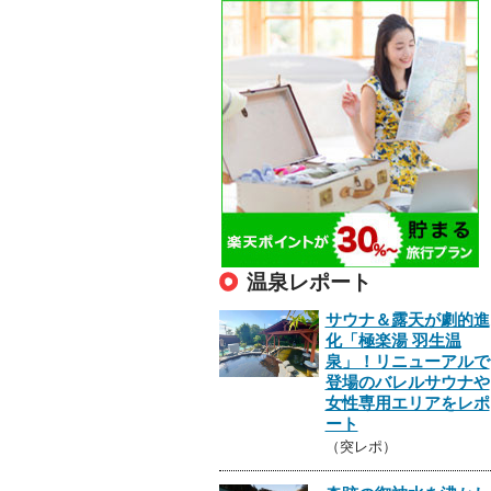
温泉レポート
サウナ＆露天が劇的進
化「極楽湯 羽生温
泉」！リニューアルで
登場のバレルサウナや
女性専用エリアをレポ
ート
（突レポ）