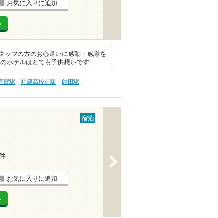
お気に入りに追加
る
タッフの方のお心遣いに感動・感謝を
らのホテルはとても子供想いです…
平賀駅
柏農高校前駅
館田駅
宿泊
4件
>
お気に入りに追加
る