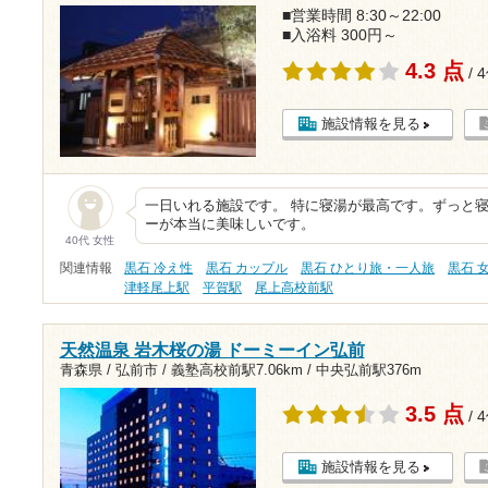
■営業時間 8:30～22:00
■入浴料 300円～
4.3 点
/ 
施設情報を見る
一日いれる施設です。 特に寝湯が最高です。ずっと寝
ーが本当に美味しいです。
40代 女性
関連情報
黒石 冷え性
黒石 カップル
黒石 ひとり旅・一人旅
黒石 
津軽尾上駅
平賀駅
尾上高校前駅
天然温泉 岩木桜の湯 ドーミーイン弘前
青森県 / 弘前市 /
義塾高校前駅7.06km
/
中央弘前駅376m
3.5 点
/ 
施設情報を見る