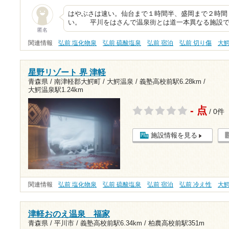
はやぶさは速い。仙台まで１時間半、盛岡まで２時間
い。 平川をはさんで温泉街とは道一本異なる施設で
匿名
関連情報
弘前 塩化物泉
弘前 硫酸塩泉
弘前 宿泊
弘前 切り傷
大
星野リゾート 界 津軽
青森県 / 南津軽郡大鰐町 / 大鰐温泉 /
義塾高校前駅6.28km
/
大鰐温泉駅1.24km
- 点
/ 0件
施設情報を見る
関連情報
弘前 塩化物泉
弘前 硫酸塩泉
弘前 宿泊
弘前 冷え性
大
津軽おのえ温泉 福家
青森県 / 平川市 /
義塾高校前駅6.34km
/
柏農高校前駅351m