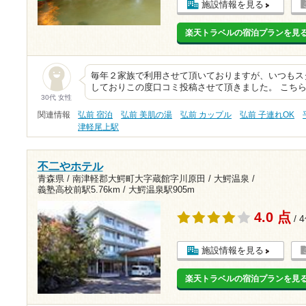
施設情報を見る
楽天トラベルの宿泊プランを見
毎年２家族で利用させて頂いておりますが、いつもス
しておりこの度口コミ投稿させて頂きました。 こち
30代 女性
関連情報
弘前 宿泊
弘前 美肌の湯
弘前 カップル
弘前 子連れOK
津軽尾上駅
不二やホテル
青森県 / 南津軽郡大鰐町大字蔵館字川原田 / 大鰐温泉 /
義塾高校前駅5.76km
/
大鰐温泉駅905m
4.0 点
/ 
施設情報を見る
楽天トラベルの宿泊プランを見