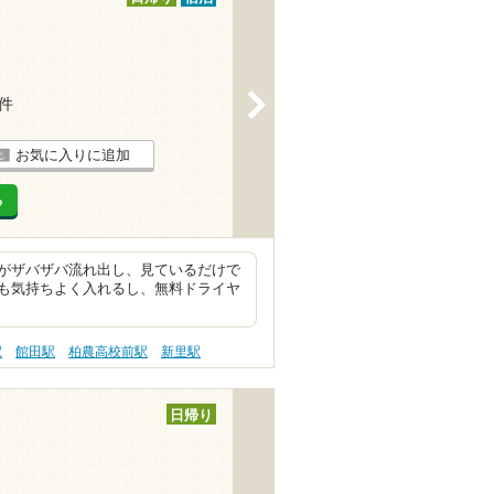
>
2件
お気に入りに追加
る
がザバザバ流れ出し、見ているだけで
も気持ちよく入れるし、無料ドライヤ
駅
館田駅
柏農高校前駅
新里駅
日帰り