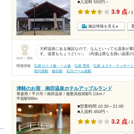
■入浴料 550円～
3.9 点
/ 
施設情報を見る
大鰐温泉にある施設なので、なんといっても温泉が素
す。温度もちょうどいい。（内湯は異なる熱い温度の
50代～ 男性
関連情報
弘前 ひとり旅・一人旅
弘前 雪見
弘前 エステ・マッサージ
宿川原駅
鯖石駅
石川プール前駅
津軽のお宿 南田温泉ホテルアップルランド
青森県 / 平川市 / 南田温泉 /
義塾高校前駅5.11km
/
平賀駅890m
■営業時間 10:30～21:00
■入浴料 450円～
3.2 点
/ 