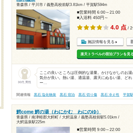
青森県 / 平川市 /
義塾高校前駅3.81km
/
平賀駅594m
■営業時間 6:00～21:00
■入浴料 450円～
4.0 点
/ 
施設情報を見る
楽天トラベルの宿泊プランを見
ここの良いところは圧倒的な湯量。かけながしのお湯
気分が良い。熱い湯、適温湯、露天にぬるい湯、どれ
30代 男性
ー…
関連情報
黒石 塩化物泉
黒石 宿泊
黒石 切り傷
黒石 冷え性
平賀
鰐come 鰐の湯（わにかむ わにのゆ）
青森県 / 南津軽郡大鰐町 / 大鰐温泉 /
義塾高校前駅5.01km
/
大鰐温泉駅225m
■営業時間 9:00～22:00