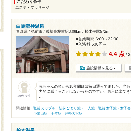
こだわり条件
エステ・マッサージ
白馬龍神温泉
青森県 / 弘前市 /
義塾高校前駅3.08km
/
松木平駅572m
■営業時間 6:00～22:00
■入浴料 530円～
4.4 点
/ 
施設情報を見る
赤ちゃんの頃から18年間ほぼ毎日通ってました。当
力的に感じることはなかったのですが、東京に出てき
20代 女性
…
関連情報
弘前 カップル
弘前 ひとり旅・一人旅
弘前 女子旅・女子会
小栗山駅
千年駅
津軽大沢駅
柏木温泉