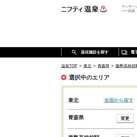
マッサー
パー銭湯
温浴施設を探す
電
温泉TOP
>
東北
>
青森県
>
義塾高校前
選択中のエリア
全国から探す
東北
青森県
変更