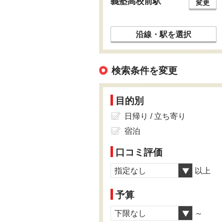
義塾高校前駅
変更
沿線・駅を選択
検索条件を変更
目的別
日帰り / 立ち寄り
宿泊
口コミ評価
指定なし
以上
予算
下限なし
～