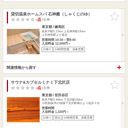
貸切温泉ホームスパ 石神癒（しゃくじのゆ）
お気に入
りに追加
-点
/ 0 件
東京都 / 練馬区
高井戸駅5.15km
上石神井駅194m
上石神井駅より徒歩
営業時間 10:30～翌8:00
入浴料金 12,000円～
日帰り
24時間営業、深夜営業
関連情報から探す
サウナ&カプセルミナミ下北沢店
お気に入
りに追加
-点
/ 0 件
東京都 / 世田谷区
高井戸駅5.49km
下北沢駅266m
小田急線/井の頭線下北沢駅南口より徒歩３分
営業時間
入浴料金 1,320円～
日帰り
宿泊
24時間営業、深夜営業