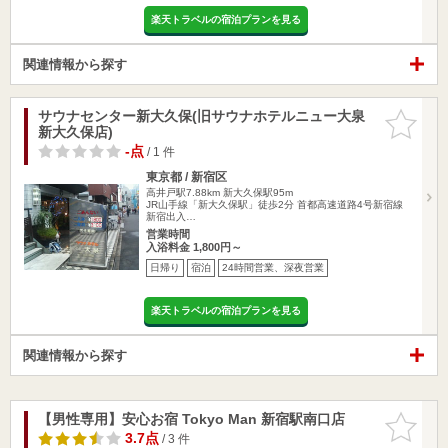
楽天トラベルの宿泊プランを見る
関連情報から探す
サウナセンター新大久保(旧サウナホテルニュー大泉
お気に入
新大久保店)
りに追加
-点
/ 1 件
東京都 / 新宿区
高井戸駅7.88km
新大久保駅95m
JR山手線「新大久保駅」徒歩2分 首都高速道路4号新宿線
新宿出入…
営業時間
入浴料金 1,800円～
日帰り
宿泊
24時間営業、深夜営業
楽天トラベルの宿泊プランを見る
関連情報から探す
【男性専用】安心お宿 Tokyo Man 新宿駅南口店
お気に入
りに追加
3.7点
/ 3 件