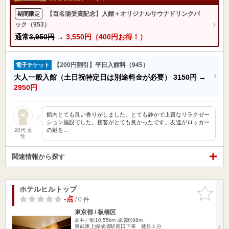
【百名湯受賞記念】入館＋オリジナルサウナドリンクパ
期間限定
ック（953）
通常
3,950円
→
3,550円（400円お得！）
【200円割引】平日入館料（945）
電子チケット
大人一般入館（土日祝特定日は別途料金が必要）
3150円
→
2950円
館内とても良い香りがしました。とても静かで上質なリラクゼー
ション施設でした。接客がとても良かったです。友達がロッカー
の鍵を…
20代 女
性
関連情報から探す
ホテルヒルトップ
お気に入
りに追加
-点
/ 0 件
東京都 / 板橋区
高井戸駅10.55km
成増駅88m
東武東上線成増駅南口下車 徒歩１分