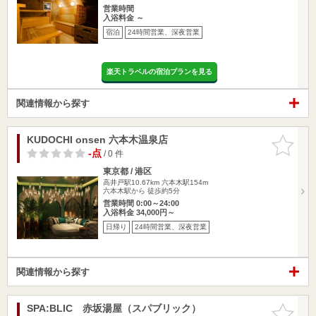
営業時間
入浴料金 ～
宿泊
24時間営業、深夜営業
楽天トラベルの宿泊プランを見る
関連情報から探す
KUDOCHI onsen 六本木温泉店
お気に入
りに追加
-点
/ 0 件
東京都 / 港区
高井戸駅10.67km
六本木駅154m
六本木駅から 徒歩約5分
営業時間 0:00～24:00
入浴料金 34,000円～
日帰り
24時間営業、深夜営業
関連情報から探す
SPA:BLIC 赤坂湯屋（スパブリック）
お気に入