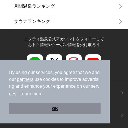
月間温泉ランキング
サウナランキング
ニフティ温泉公式アカウントをフォローして
おトク情報やクーポン情報を受け取ろう
By using our services, you agree that we and
our
partners
use cookies to improve advertisi
ng and enhance your experience on our servi
ニフティ温泉アプリ
地図から温泉検索！お得な限定クーポンも！
ces.
Learn more
今すぐダウンロード！
OK
ご意見ご要望 ・お問い合わせ
施設データの新規追加や修正依頼もこちらから