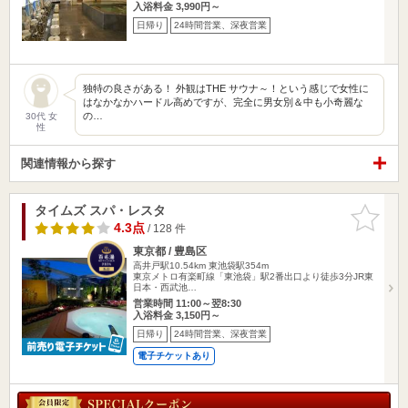
入浴料金 3,990円～
日帰り
24時間営業、深夜営業
独特の良さがある！ 外観はTHE サウナ～！という感じで女性に
はなかなかハードル高めですが、完全に男女別＆中も小奇麗な
の…
30代 女
性
関連情報から探す
タイムズ スパ・レスタ
お気に入
りに追加
4.3点
/ 128 件
東京都 / 豊島区
高井戸駅10.54km
東池袋駅354m
東京メトロ有楽町線「東池袋」駅2番出口より徒歩3分JR東
日本・西武池…
営業時間 11:00～翌8:30
入浴料金 3,150円～
日帰り
24時間営業、深夜営業
電子チケットあり