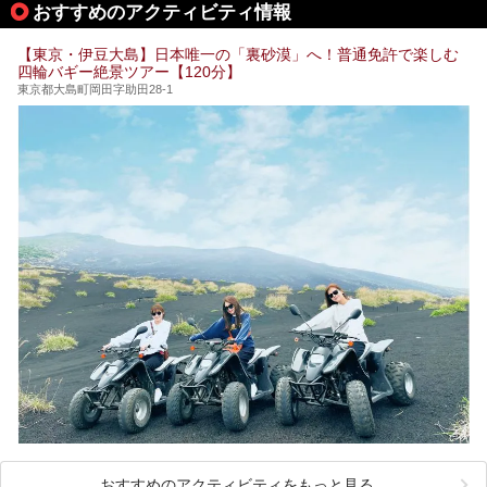
おすすめのアクティビティ情報
そこで本記事では、東京でおすすめのスーパー銭湯を、目的
別に厳選した30施設からご紹介します。
【東京・伊豆大島】日本唯一の「裏砂漠」へ！普通免許で楽しむ
24時間営業で宿泊できる施設や、1,000円以下で楽しめる安
四輪バギー絶景ツアー【120分】
い施設、デートや休日レジャーにもぴったりなエンタメ要素
が充実した施設など、利用のシーンに合わせて参考にしてく
東京都大島町岡田字助田28-1
ださい。
おすすめのアクティビティをもっと見る