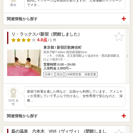
館内にマッサージは何箇所かありますが、大浴場横のマッサージ
でメタ…
匿名
関連情報から探す
リ・ラックスパ新宿（閉館しました）
お気に入
りに追加
4.0点
/ 1 件
東京都 / 新宿区歌舞伎町
高井戸駅7.84km
西武新宿駅62m
・ＪＲ、小田急、京王新宿駅より徒歩5分・西武新宿駅北
口より徒歩1分・…
営業時間 0:00～24:00
入浴料金 2,900円～
日帰り
宿泊
24時間営業、深夜営業
新宿で終電を逃した時など、以前から利用しています。 アメニテ
ィが充実していて手ぶらで行けるし、女性専用で安心なのと、 深
夜…
30代 女
性
関連情報から探す
磊の温泉 六本木 VIVI（ヴィヴィ）（閉館しまし
お気に入