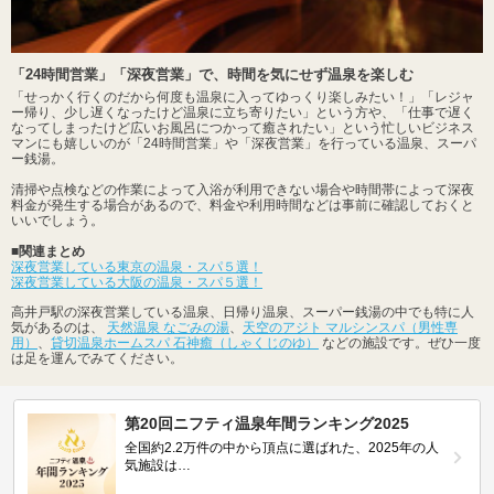
「24時間営業」「深夜営業」で、時間を気にせず温泉を楽しむ
「せっかく行くのだから何度も温泉に入ってゆっくり楽しみたい！」「レジャ
ー帰り、少し遅くなったけど温泉に立ち寄りたい」という方や、「仕事で遅く
なってしまったけど広いお風呂につかって癒されたい」という忙しいビジネス
マンにも嬉しいのが「24時間営業」や「深夜営業」を行っている温泉、スーパ
ー銭湯。
清掃や点検などの作業によって入浴が利用できない場合や時間帯によって深夜
料金が発生する場合があるので、料金や利用時間などは事前に確認しておくと
いいでしょう。
■関連まとめ
深夜営業している東京の温泉・スパ５選！
深夜営業している大阪の温泉・スパ５選！
高井戸駅の深夜営業している温泉、日帰り温泉、スーパー銭湯の中でも特に人
気があるのは、
天然温泉 なごみの湯
、
天空のアジト マルシンスパ（男性専
用）
、
貸切温泉ホームスパ 石神癒（しゃくじのゆ）
などの施設です。ぜひ一度
は足を運んでみてください。
第20回ニフティ温泉年間ランキング2025
全国約2.2万件の中から頂点に選ばれた、2025年の人
気施設は…