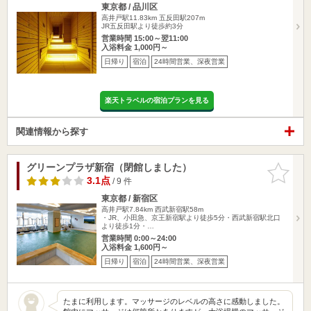
東京都 / 品川区
高井戸駅11.83km
五反田駅207m
JR五反田駅より徒歩約3分
営業時間 15:00～翌11:00
入浴料金 1,000円～
日帰り
宿泊
24時間営業、深夜営業
楽天トラベルの宿泊プランを見る
関連情報から探す
グリーンプラザ新宿（閉館しました）
お気に入
りに追加
3.1点
/ 9 件
東京都 / 新宿区
高井戸駅7.84km
西武新宿駅58m
・JR、小田急、京王新宿駅より徒歩5分・西武新宿駅北口
より徒歩1分・…
営業時間 0:00～24:00
入浴料金 1,600円～
日帰り
宿泊
24時間営業、深夜営業
たまに利用します。マッサージのレベルの高さに感動しました。