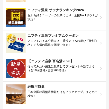
ニフティ温泉 サウナランキング2026
おふろ好きユーザーの投票により、全国No.1サウナが
決定！
ニフティ温泉プレミアムクーポン
ノジマモバイル会員向け 通常よりもお得な「特別価
格」で人気の温泉を満喫できる！
【ニフティ温泉 百名湯2026】
行ってみたい施設に投票してプレゼントを当てよう！
（全10回開催 / 合計260名様）
岩盤浴特集
日本全国の岩盤浴情報だけをピックアップ。まとめて
検索！