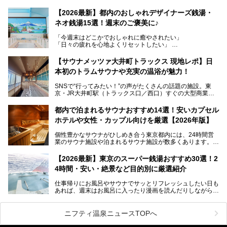
レトロでノスタルジックなタイル絵はそのまま、昔からここ
【2026最新】都内のおしゃれデザイナーズ銭湯・
を知る地元の人にも、新しく足を運んでくれる人にも愛され
ネオ銭湯15選！週末のご褒美に♪
る、今の時代の"銭湯"として生まれ変わりました。洞窟のよ
うなユニークなサウナ、自家醸造のクラフトビールが飲める
「今週末はどこかでおしゃれに癒やされたい」
ビアバーなど、新しく登場したスポットも併せて紹介しま
「日々の疲れを心地よくリセットしたい」
す。充実した設備があるのに、基本の入浴料が銭湯価格の5
──そんなときにおすすめなのが、今、都内で大きなブーム
50円というのも嬉しすぎます！
となっている新しいスタイルの銭湯です。
【サウナメッツァ大井町トラックス 現地レポ】日
本初のトラムサウナや充実の温浴が魅力！
最近、SNSやメディアで「デザイナーズ銭湯」や「ネオ銭
湯」という言葉をよく耳にしませんか？
SNSで“行ってみたい！”の声がたくさんの話題の施設。東
京・JR大井町駅（トラックス口／西口）すぐの大型商業施
本記事では、そもそもこれらがどんな銭湯なのか、その気に
設・大井町 トラックスに、2026年3月28日、「サウナメッ
なる違いを分かりやすく解説！さらに、都内で絶対に外せな
ツァ大井町トラックス」がニューオープン。施設の様子をレ
いおしゃれな名店15選を、おすすめの順番で一挙にご紹介
都内で泊まれるサウナおすすめ14選！安いカプセル
ポ―トします。
します。
ホテルや女性・カップル向けを厳選【2026年版】
個性豊かなサウナがひしめき合う東京都内には、24時間営
業のサウナ施設や泊まれるサウナ施設が数多くあります。
終電を逃した深夜の利用に限らず、時間を気にしないサウナ
を旅の目的とする「サ旅」や自分へのご褒美のための宿泊な
【2026最新】東京のスーパー銭湯おすすめ30選！2
ど、自分の好きなタイミングで好きなだけサ活ができるのが
4時間・安い・絶景など目的別に厳選紹介
魅力です。
仕事帰りにお風呂やサウナでサッとリフレッシュしたい日も
最近では、男性専用施設だけでなく、カップルや女性に嬉し
あれば、週末はお風呂に入ったり漫画を読んだりしながら一
い個室サウナも増えてきました。
日中ダラダラ過ごしたい日もあると思います。
この記事では、東京都内にある24時間営業のサウナの中か
また、終電を逃してしまい、「このまま朝までゆっくりでき
ら、特におすすめしたい施設14選をご紹介します。
ニフティ温泉ニュースTOPへ
る場所があれば」と探した経験がある人も多いのではないで
宿泊可能な施設もピックアップしているので、ぜひチェック
しょうか。
してみてください。