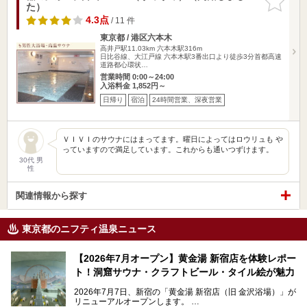
た）
りに追加
4.3点
/ 11 件
東京都 / 港区六本木
高井戸駅11.03km
六本木駅316m
日比谷線、大江戸線 六本木駅3番出口より徒歩3分首都高速
道路都心環状…
営業時間 0:00～24:00
入浴料金 1,852円～
日帰り
宿泊
24時間営業、深夜営業
ＶＩＶＩのサウナにはまってます。曜日によってはロウリュも や
っていますので満足しています。これからも通いつずけます。
30代 男
性
関連情報から探す
東京都のニフティ温泉ニュース
【2026年7月オープン】黄金湯 新宿店を体験レポー
ト！洞窟サウナ・クラフトビール・タイル絵が魅力
2026年7月7日、新宿の「黄金湯 新宿店（旧 金沢浴場）」が
リニューアルオープンします。