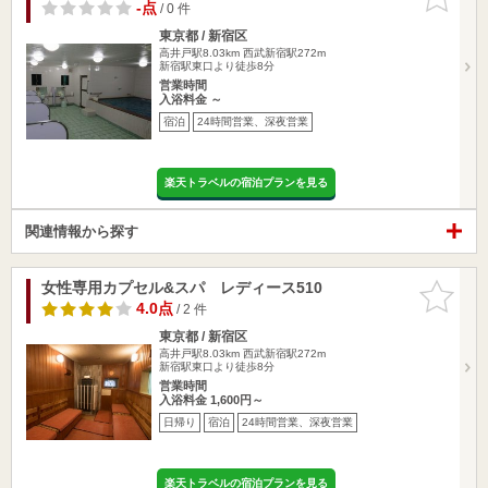
りに追加
-点
/ 0 件
東京都 / 新宿区
高井戸駅8.03km
西武新宿駅272m
新宿駅東口より徒歩8分
営業時間
入浴料金 ～
宿泊
24時間営業、深夜営業
楽天トラベルの宿泊プランを見る
関連情報から探す
女性専用カプセル&スパ レディース510
お気に入
りに追加
4.0点
/ 2 件
東京都 / 新宿区
高井戸駅8.03km
西武新宿駅272m
新宿駅東口より徒歩8分
営業時間
入浴料金 1,600円～
日帰り
宿泊
24時間営業、深夜営業
楽天トラベルの宿泊プランを見る