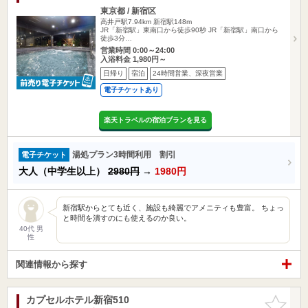
東京都 / 新宿区
高井戸駅7.94km
新宿駅148m
JR「新宿駅」東南口から徒歩90秒 JR「新宿駅」南口から
徒歩3分…
営業時間 0:00～24:00
入浴料金 1,980円～
日帰り
宿泊
24時間営業、深夜営業
電子チケットあり
楽天トラベルの宿泊プランを見る
湯処プラン3時間利用 割引
電子チケット
大人（中学生以上）
2980円
→
1980円
新宿駅からとても近く、施設も綺麗でアメニティも豊富。 ちょっ
と時間を潰すのにも使えるのか良い。
40代 男
性
関連情報から探す
カプセルホテル新宿510
お気に入