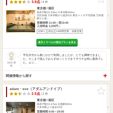
りに追加
3.8点
/ 4 件
東京都 / 港区
高井戸駅10.33km
六本木駅494m
日比谷線 六本木駅から徒歩5分 東京メトロ千代田線 乃木坂
駅から徒…
営業時間 11:00～翌10:00
入浴料金 3,200円～
日帰り
宿泊
24時間営業、深夜営業
楽天トラベルの宿泊プランを見る
平日夕方から夜にかけて利用しましたが、とても満喫できまし
た。そこまで混んでおらずゆっくりできてサウナは特に最高でし
た。エジ…
30代 男
性
関連情報から探す
adam・eve（アダムアンドイブ）
お気に入
りに追加
2.5点
/ 2 件
東京都 / 港区
高井戸駅10.47km
広尾駅683m
六本木駅より徒歩10分
営業時間 0:00～24:00