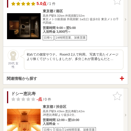
りに追加
5.0点
/ 1 件
東京都 / 港区
高井戸駅9.32km
外苑前駅232m
東京メトロ銀座線 外苑前駅 1a出口 徒歩3分 東京メトロ千
代田線…
営業時間 9:00～翌5:00
入浴料金 3,800円～
日帰り
24時間営業、深夜営業
初めての個室サウナ。 Room3 2人で利用。 写真で見たイメージ
より狭くてびっくりしましたが、多分これが普通なんだと…
20代 女
性
関連情報から探す
ドシー恵比寿
お気に入
りに追加
-点
/ 0 件
東京都 / 渋谷区
高井戸駅9.43km
恵比寿駅142m
JR恵比寿駅より徒歩2分。
営業時間 12:00～翌10:00
入浴料金 ～
日帰り
宿泊
24時間営業、深夜営業