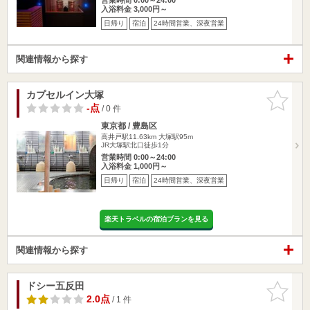
入浴料金 3,000円～
日帰り
宿泊
24時間営業、深夜営業
関連情報から探す
カプセルイン大塚
お気に入
りに追加
-点
/ 0 件
東京都 / 豊島区
高井戸駅11.63km
大塚駅95m
JR大塚駅北口徒歩1分
営業時間 0:00～24:00
入浴料金 1,000円～
日帰り
宿泊
24時間営業、深夜営業
楽天トラベルの宿泊プランを見る
関連情報から探す
ドシー五反田
お気に入
りに追加
2.0点
/ 1 件