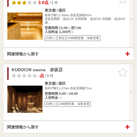
りに追加
3.0点
/ 1 件
東京都 / 港区
高井戸駅11.00km
赤坂見附駅82m
赤坂見附駅 徒歩1分 永田町駅 徒歩2分 赤坂駅 徒歩6分
溜…
営業時間 11:00～翌7:00
入浴料金 2,200円～
日帰り
宿泊
24時間営業、深夜営業
関連情報から探す
KUDOCHI sauna 赤坂店
お気に入
りに追加
-点
/ 0 件
東京都 / 港区
高井戸駅11.07km
赤坂見附駅71m
営業時間 0:00～24:00
入浴料金 ～
日帰り
24時間営業、深夜営業
関連情報から探す