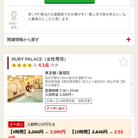
安い!!!!! 寝るのも仮眠室ですが寝やすい 推し活で宿を抑えたいな
ら最高のとこだと思います。
50代～
女性
関連情報から探す
RUBY PALACE（女性専用）
お気に入
りに追加
4.2点
/ 9 件
東京都 / 新宿区
高井戸駅8.16km
新大久保駅373m
西武新宿線【西武新宿駅】北口より徒歩5分 JR山手線【新
大久保駅】…
営業時間 7:30～23:00
入浴料金 1,320円～
日帰り
24時間営業、深夜営業
クーポンあり
入館料110円引き
クーポン
【4時間】
2,200円
→
2,090円
【10時間】
2,640円
→
2,53
0円