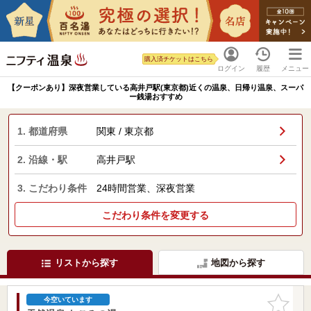
購入済チケットはこちら
ログイン
履歴
メニュー
【クーポンあり】深夜営業している高井戸駅(東京都)近くの温泉、日帰り温泉、スーパ
ー銭湯おすすめ
1. 都道府県
関東 / 東京都
2. 沿線・駅
高井戸駅
3. こだわり条件
24時間営業、深夜営業
こだわり条件を変更する
リストから探す
地図から探す
お気に入
今空いています
りに追加