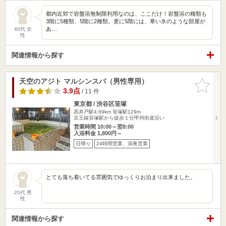
都内近郊で岩盤浴無制限利用なのは、ここだけ！岩盤浴の種類も
3階に5種類、5階に2種類。更に5階には、寒い氷のような部屋が
あ…
40代 女
性
関連情報から探す
天空のアジト マルシンスパ（男性専用）
お気に入
りに追加
3.9点
/ 11 件
東京都 / 渋谷区笹塚
高井戸駅4.69km
笹塚駅129m
京王線笹塚駅から徒歩１分甲州街道沿い
営業時間 10:00～翌8:00
入浴料金 1,800円～
日帰り
24時間営業、深夜営業
とても落ち着いてる雰囲気でゆっくりお泊まり出来ました。
20代 男
性
関連情報から探す