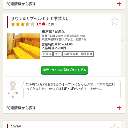
関連情報から探す
サウナ&カプセルミナミ学芸大店
お気に入
りに追加
3.5点
/ 2 件
東京都 / 目黒区
高井戸駅8.70km
学芸大学駅165m
東急東横線学芸大学駅より徒歩3分
営業時間 0:00～24:00
入浴料金 2,200円～
日帰り
宿泊
24時間営業、深夜営業
楽天トラベルの宿泊プランを見る
2024年12月25日に待望のオープンになったので、年末年始に行
ってきました。 かつてはB1Fと1Fがパチ屋、上がサ…
40代 男
性
関連情報から探す
Sway
お気に入