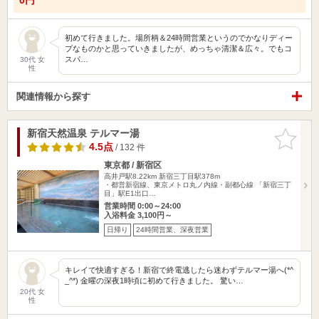
初めて行きました。場所柄＆24時間営業というのでかなりディー
プなものかと思っていきましたが、めっちゃ清潔＆広々。でもコ
スパ…
30代 女
性
関連情報から探す
新宿天然温泉 テルマー湯
お気に入
りに追加
4.5点
/ 132 件
東京都 / 新宿区
高井戸駅8.22km
新宿三丁目駅378m
・都営新宿線、東京メトロ丸ノ内線・副都心線 「新宿三丁
目」駅E1出口…
営業時間 0:00～24:00
入浴料金 3,100円～
日帰り
24時間営業、深夜営業
キレイで快適すぎる！新宿で終電逃したら迷わずテルマー湯へ(*^
_^*) 金曜の深夜1時頃に初めて行きました。 驚い…
20代 女
性