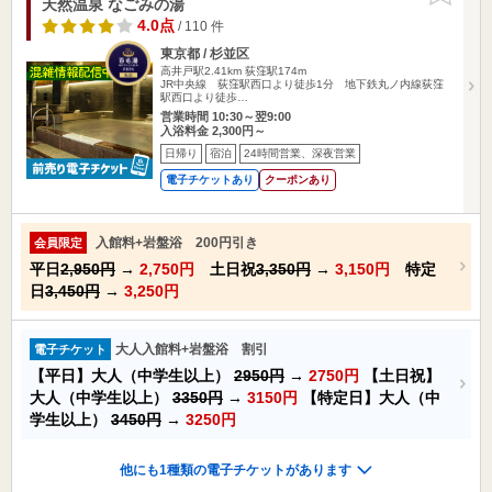
天然温泉 なごみの湯
4.0点
/ 110 件
東京都 / 杉並区
高井戸駅2.41km
荻窪駅174m
JR中央線 荻窪駅西口より徒歩1分 地下鉄丸ノ内線荻窪
駅西口より徒歩…
営業時間 10:30～翌9:00
入浴料金 2,300円～
日帰り
宿泊
24時間営業、深夜営業
電子チケットあり
クーポンあり
入館料+岩盤浴 200円引き
会員限定
平日
2,950円
→
2,750円
土日祝
3,350円
→
3,150円
特定
日
3,450円
→
3,250円
大人入館料+岩盤浴 割引
電子チケット
【平日】大人（中学生以上）
2950円
→
2750円
【土日祝】
大人（中学生以上）
3350円
→
3150円
【特定日】大人（中
学生以上）
3450円
→
3250円
他にも1種類の電子チケットがあります