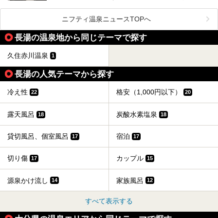
府温泉では「別府八湯温泉道」を実施しています。この別府
自宅にいながら温泉に入れるのは羨ましいですが、その中で
八湯温泉道とは別府八湯を巡る体験型イベントで、施設を回
も「こんな場所にも温泉が！？」というスポットがいくつか
って88ヶ所のスタンプを集めて温泉名人の認定を目指すと
あるんです。
ニフティ温泉ニュースTOPへ
いうものです。
他の温泉地では考えられないまさに温泉地ならではです。
これを読んで別府温泉巡りの参考になればと思います。
長湯の温泉地から同じテーマで探す
別府には朝早くから夜遅くまでやっている地元に根付いた銭
湯や、日帰りのみの大きな施設など様々な形態の温泉があり
ます。泉質も数多くなるので、好きな温泉から巡って温泉名
久住赤川温泉
1
人を目指してみてはいかがでしょうか？
長湯の人気テーマから探す
冷え性
格安（1,000円以下）
22
20
露天風呂
炭酸水素塩泉
18
18
貸切風呂、個室風呂
宿泊
17
17
切り傷
カップル
17
15
源泉かけ流し
家族風呂
14
12
すべて表示する