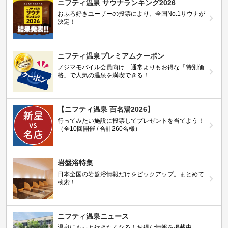
ニフティ温泉 サウナランキング2026
おふろ好きユーザーの投票により、全国No.1サウナが
決定！
ニフティ温泉プレミアムクーポン
ノジマモバイル会員向け 通常よりもお得な「特別価
格」で人気の温泉を満喫できる！
【ニフティ温泉 百名湯2026】
行ってみたい施設に投票してプレゼントを当てよう！
（全10回開催 / 合計260名様）
岩盤浴特集
日本全国の岩盤浴情報だけをピックアップ。まとめて
検索！
ニフティ温泉ニュース
温泉にもっと行きたくなる！お得な情報を掲載中