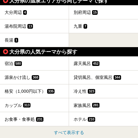
大分県の温泉エリアから同じテーマで探す
大分周辺
別府周辺
4
15
湯布院周辺
九重
13
7
長湯
1
大分県の人気テーマから探す
宿泊
露天風呂
580
452
源泉かけ流し
貸切風呂、個室風呂
368
344
格安（1,000円以下）
冷え性
335
323
カップル
家族風呂
313
281
お食事・食事処
ホテル
231
210
すべて表示する