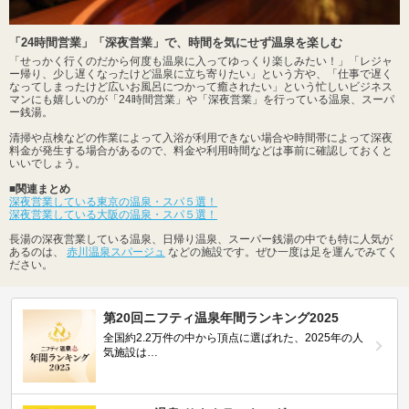
「24時間営業」「深夜営業」で、時間を気にせず温泉を楽しむ
「せっかく行くのだから何度も温泉に入ってゆっくり楽しみたい！」「レジャ
ー帰り、少し遅くなったけど温泉に立ち寄りたい」という方や、「仕事で遅く
なってしまったけど広いお風呂につかって癒されたい」という忙しいビジネス
マンにも嬉しいのが「24時間営業」や「深夜営業」を行っている温泉、スーパ
ー銭湯。
清掃や点検などの作業によって入浴が利用できない場合や時間帯によって深夜
料金が発生する場合があるので、料金や利用時間などは事前に確認しておくと
いいでしょう。
■関連まとめ
深夜営業している東京の温泉・スパ５選！
深夜営業している大阪の温泉・スパ５選！
長湯の深夜営業している温泉、日帰り温泉、スーパー銭湯の中でも特に人気が
あるのは、
赤川温泉スパージュ
などの施設です。ぜひ一度は足を運んでみてく
ださい。
第20回ニフティ温泉年間ランキング2025
全国約2.2万件の中から頂点に選ばれた、2025年の人
気施設は…