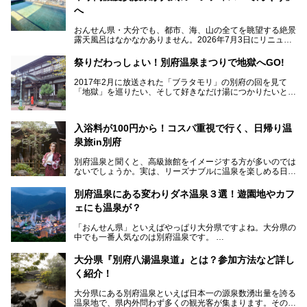
へ
おんせん県・大分でも、都市、海、山の全てを眺望する絶景
露天風呂はなかなかありません。2026年7月3日にリニュー
アルして、うみサウナ、やまサウナを新設した「シティスパ
てんくう(CITY SPA てんくう)」は、なんとJR大分駅直結と
祭りだわっしょい！別府温泉まつりで地獄へGO!
いう利便性の高さ！
2017年2月に放送された「ブラタモリ」の別府の回を見て
地上80mという圧倒的な開放感が魅力。温泉、ロウリュサウ
「地獄」を巡りたい、そして好きなだけ湯につかりたいと切
ナ、そしてひんやりとした約27度の高濃度炭酸泉で交互浴
実に思った私に朗報。
してととのえば、まさに気分は天空の極楽、ここはこの夏ぜ
ひとも訪れたい都市の避暑地です！
2017年3月31日～4月3日、大分県別府市で「別府八湯温泉
入浴料が100円から！コスパ重視で行く、日帰り温
まつり」が開催されます。その期間は嬉しいことに100以上
併設の「JR九州ホテル ブラッサム大分」に泊まって、この
の共同浴場がなんと無料開放されるんです！普段から入浴料
泉旅in別府
「シティスパてんくう」をたっぷり満喫してきたのでレポー
が100円と安いのに、いいんですかタダにしちゃって!?
トします。夏向けの大分駅徒歩圏の周辺観光スポットやクー
しかも4/2には「東京ディズニーリゾートスペシャルパレー
別府温泉と聞くと、高級旅館をイメージする方が多いのでは
ルダウンできるスイーツ情報と併せてお楽しみください！
ド」も行われます。つまり別府に行けば「地獄」も「ミッキ
ないでしょうか。実は、リーズナブルに温泉を楽しめる日帰
ーマウス」も拝める稀有なイベントですよ、これは行くしか
り温泉施設も充実しているエリアなんです。今回は、日帰り
───
ない！
で楽しめる「大分県の別府温泉」に注目してみました。
提供元：大分県【PR】
別府温泉にある変わりダネ温泉３選！遊園地やカフ
ニフティ温泉がオススメする温泉施設を紹介しちゃいます！
この記事は大分県のPR記事です。
源泉数、湧出量ともに日本一の温泉県とも言われる大分県。
ェにも温泉が？
今回は、大分県別府市に行くなら絶対行きたい情緒たっぷり
な市営温泉をまとめました。
「おんせん県」といえばやっぱり大分県ですよね。大分県の
中でも一番人気なのは別府温泉です。
Let’s go to Hell !
別府八湯という名前の通り、さまざまな泉質を楽しめ、一日
中いても飽きません。
大分県『別府八湯温泉道』とは？参加方法など詳し
普通に温泉に浸かる以外にも、別府地獄巡りや砂湯などは有
く紹介！
名ですよね。
大分県にある別府温泉といえば日本一の源泉数湧出量を誇る
別府温泉は共同湯も多く、家庭やマンションにも温泉を引い
温泉地で、県内外問わず多くの観光客が集まります。その別
ている所もあります。