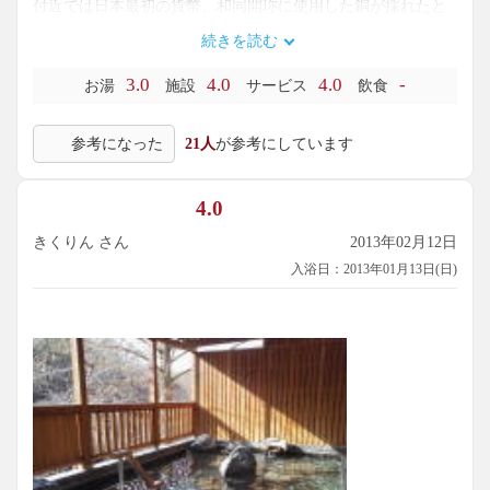
付近では日本最初の貨幣、和同開珎に使用した銅が採れたと
云う歴史がある里。 天気も良く気持ちのよい歩きでした。
続きを読む
旅館は河岸段丘に建つ為、入口は3階に当たります。
3.0
4.0
4.0
-
お湯
施設
サービス
飲食
>>フロント支払い
参考になった
21人
が参考にしています
貴重品はこちらへ
>EVで2階へ
>鉱泉水飲み場あり
4.0
>男右へ（宿泊時に男女入れ替えあり：女性浴室は「檜扇」）
>脱衣室：棚籠20数名分、
きくりん さん
2013年02月12日
アメニティ揃う
入浴日：2013年01月13日(日)
浴室：黒基調
カラン：10席位、桶台あり、馬油シャンプー揃う。
サウナなし。
浴槽：横広主浴が一つ、気持ちよい熱さの無色透明湯。
先客１名、奥さんとお母さんを連れ立って来たとの事。
露天：秩父蛇紋石の切り石を敷いた岩風呂「岩鏡」。薄茶系
の風合い、肌触りの良い浴槽。