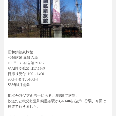
旧和銅鉱泉旅館
和銅鉱泉 薬師の湯
10.5℃ 3.5㍑自噴 pH7.7
弱Al性冷鉱泉 H17.1分析
日帰り受付1100～1400
900円 タオル100円
S33年4月開業
R140号秩父方面右手にある、5階建て旅館。
鉄道だと秩父鉄道和銅黒谷駅からR140を右折15分弱、今回は
鉄道で行きました。