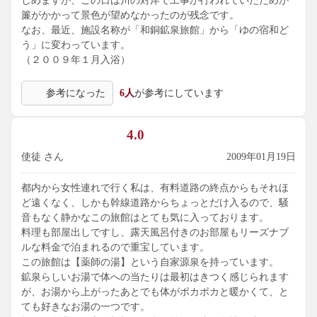
しめますが、この日は川の対岸で工事が行われていたためか
簾がかかって景色が望めなかったのが残念です。
なお、最近、施設名称が「和銅鉱泉旅館」から「ゆの宿和ど
う」に変わっています。
（２００９年１月入浴）
参考になった
6人
が参考にしています
4.0
使徒 さん
2009年01月19日
都内から女性連れで行く私は、有料道路の終点からもそれほ
ど遠くなく、しかも幹線道路からちょっとだけ入るので、騒
音もなく静かなこの旅館はとても気に入っております。
料理も部屋出しですし、露天風呂付きのお部屋もリーズナブ
ルな料金で泊まれるので重宝しています。
この旅館は【薬師の湯】という自家源泉を持っています。
鉱泉らしいお湯で体への当たりは最初はきつく感じられます
が、お湯から上がったあとでも体がポカポカと暖かくて、と
ても好きなお湯の一つです。