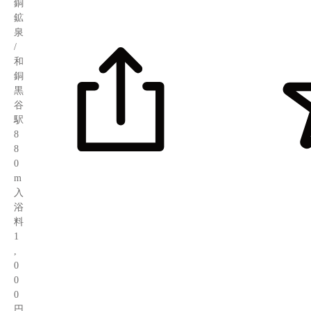
銅
鉱
泉
/
和
銅
黒
谷
駅
8
8
0
m
入
浴
料
1
,
0
0
0
円