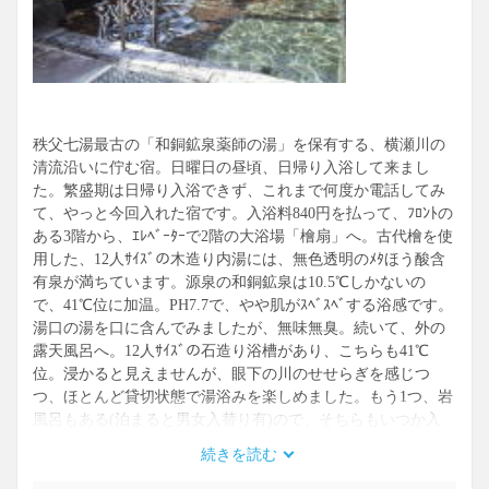
目隠しの簀の子状の板塀はスライドして、崖下に流れる横瀬
川の流れが見える。
河原は岩畳となったちょとした渓流となっていて、静かな湯
あみができた。
S33年4月開業
秩父七湯最古の「和銅鉱泉薬師の湯」を保有する、横瀬川の
S52年新館移転
清流沿いに佇む宿。日曜日の昼頃、日帰り入浴して来まし
07H19リニューアル工事
た。繁盛期は日帰り入浴できず、これまで何度か電話してみ
09H21リニューアル完了
て、やっと今回入れた宿です。入浴料840円を払って、ﾌﾛﾝﾄの
リニューアルを機にゆの宿わどうに改称したと思われる
ある3階から、ｴﾚﾍﾞｰﾀｰで2階の大浴場「檜扇」へ。古代檜を使
14H261219金晴初入浴
用した、12人ｻｲｽﾞの木造り内湯には、無色透明のﾒﾀほう酸含
有泉が満ちています。源泉の和銅鉱泉は10.5℃しかないの
で、41℃位に加温。PH7.7で、やや肌がｽﾍﾞｽﾍﾞする浴感です。
湯口の湯を口に含んでみましたが、無味無臭。続いて、外の
露天風呂へ。12人ｻｲｽﾞの石造り浴槽があり、こちらも41℃
位。浸かると見えませんが、眼下の川のせせらぎを感じつ
つ、ほとんど貸切状態で湯浴みを楽しめました。もう1つ、岩
風呂もある(泊まると男女入替り有)ので、そちらもいつか入
ってみたいです。
続きを読む