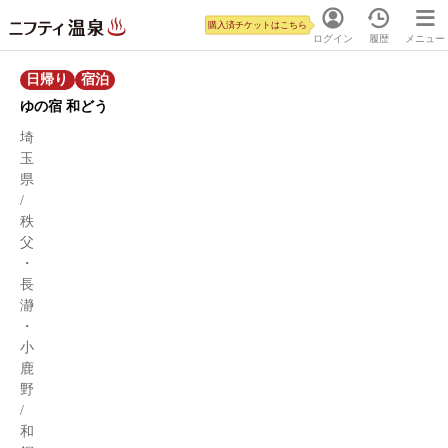
購入済チケットはこちら
ログイン
履歴
メニュー
日帰り
宿泊
ゆの宿 和どう
埼
玉
県
/
秩
父
・
長
瀞
・
小
鹿
野
/
和