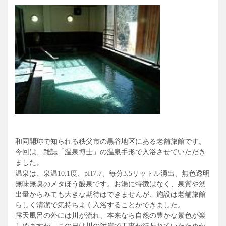
和同開珎で知られる秩父市の黒谷地区にある老舗旅館です。
今回は、雑誌「温泉博士」の温泉手形で入浴させていただき
ました。
温泉は、泉温10.1度、pH7.7、毎分3.5リットル湧出、無色透明
無味無臭のメタほう酸泉です。お湯に特徴はなく、泉質や湧
出量からみても大きな期待はできませんが、施設は老舗旅館
らしく清潔で気持ちよく入浴することができました。
露天風呂の外には川が流れ、本来なら自然の豊かな景色が楽