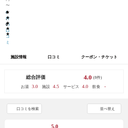
〜
★
4
8
★
.
件
★
0
の
★
口
★
コ
ミ
施設情報
口コミ
クーポン・チケット
4.0
総合評価
(8件)
3.0
4.5
4.0
-
お湯
施設
サービス
飲食
口コミを検索
並べ替え
5.0