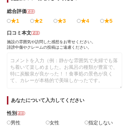
総合評価
必須
★1
★2
★3
★4
★5
口コミ本文
必須
施設の雰囲気や訪問した感想をお寄せください。
誹謗中傷やクレームの投稿はご遠慮ください。
あなたについて入力してください
性別
必須
男性
女性
指定しない