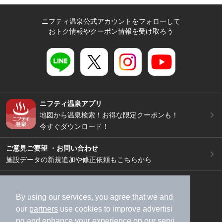
ニフティ温泉公式アカウントをフォローして
おトク情報やクーポン情報を受け取ろう
ニフティ温泉アプリ
地図から温泉検索！お得な限定クーポンも！
今すぐダウンロード！
ご意見ご要望 ・お問い合わせ
施設データの新規追加や修正依頼もこちらから
スマートフォン
/
PC
加盟店募集（資料請求）
広告出稿のご案内
By using our services, you agree that we and
our
partners
use cookies to improve advertisi
利用規約
ライフスタイルMEMBERS+規約
ng and enhance your experience on our servi