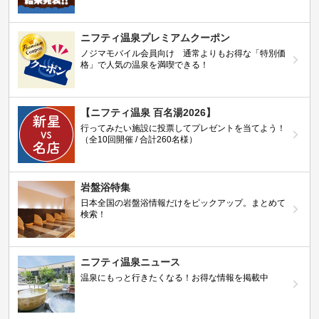
ニフティ温泉プレミアムクーポン
ノジマモバイル会員向け 通常よりもお得な「特別価
格」で人気の温泉を満喫できる！
【ニフティ温泉 百名湯2026】
行ってみたい施設に投票してプレゼントを当てよう！
（全10回開催 / 合計260名様）
岩盤浴特集
日本全国の岩盤浴情報だけをピックアップ。まとめて
検索！
ニフティ温泉ニュース
温泉にもっと行きたくなる！お得な情報を掲載中