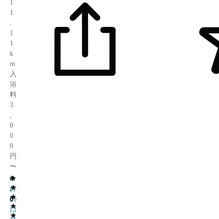
1
1
.
1
1
k
m
入
浴
料
3
,
0
0
0
円
〜
★
4
9
★
.
件
★
0
の
★
口
★