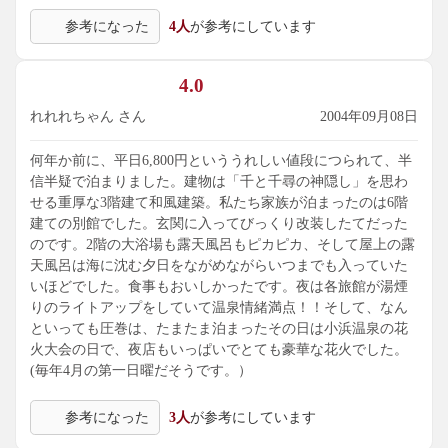
料理は新鮮な海の幸が堪能できるそうですし、
参考になった
4人
が参考にしています
次回は宿泊して露天と料理を味わいたいなあと思いました。
4.0
れれれちゃん さん
2004年09月08日
何年か前に、平日6,800円といううれしい値段につられて、半
信半疑で泊まりました。建物は「千と千尋の神隠し」を思わ
せる重厚な3階建て和風建築。私たち家族が泊まったのは6階
建ての別館でした。玄関に入ってびっくり改装したてだった
のです。2階の大浴場も露天風呂もピカピカ、そして屋上の露
天風呂は海に沈む夕日をながめながらいつまでも入っていた
いほどでした。食事もおいしかったです。夜は各旅館が湯煙
りのライトアップをしていて温泉情緒満点！！そして、なん
といっても圧巻は、たまたま泊まったその日は小浜温泉の花
火大会の日で、夜店もいっぱいでとても豪華な花火でした。
(毎年4月の第一日曜だそうです。）
参考になった
3人
が参考にしています