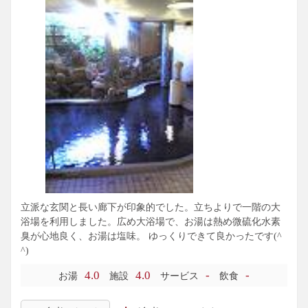
麗に見えると思うのですが、観光客の往来もかなり多い場所
なので、ブラックフィルムできちんとガードされているとは
いえ、ちょっと落ち着かなかったです。
春陽館さんは長崎県を代表する老舗温泉旅館さんですし、観
光バス駐車場至近という好立地ですので、当然の役割として
率先してツアー客を受け入れていらっしゃるのだと思いま
す。週末を含めた繁忙期の個人での立ち寄り入浴は特に厳し
いと思われますので、事前確認をしてからお出掛けされてく
ださい。
個人的なことですが、これでやっと九州温泉道7県網羅を達成
出来てホッとしました。まだ38湯しか行けてないけど・・・
(T_T)
立派な玄関と長い廊下が印象的でした。立ちよりで一階の大
浴場を利用しました。広め大浴場で、お湯は熱め微硫化水素
臭が心地良く、お湯は塩味。 ゆっくりできて良かったです(^
^)
4.0
4.0
-
-
お湯
施設
サービス
飲食