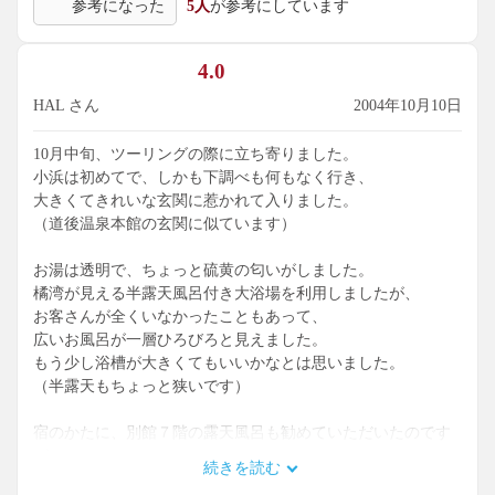
参考になった
5人
が参考にしています
4.0
HAL さん
2004年10月10日
10月中旬、ツーリングの際に立ち寄りました。
小浜は初めてで、しかも下調べも何もなく行き、
大きくてきれいな玄関に惹かれて入りました。
（道後温泉本館の玄関に似ています）
お湯は透明で、ちょっと硫黄の匂いがしました。
橘湾が見える半露天風呂付き大浴場を利用しましたが、
お客さんが全くいなかったこともあって、
広いお風呂が一層ひろびろと見えました。
もう少し浴槽が大きくてもいいかなとは思いました。
（半露天もちょっと狭いです）
宿のかたに、別館７階の露天風呂も勧めていただいたのです
が、
続きを読む
その日はあまり時間がなく、入れなかったのが心残りです。