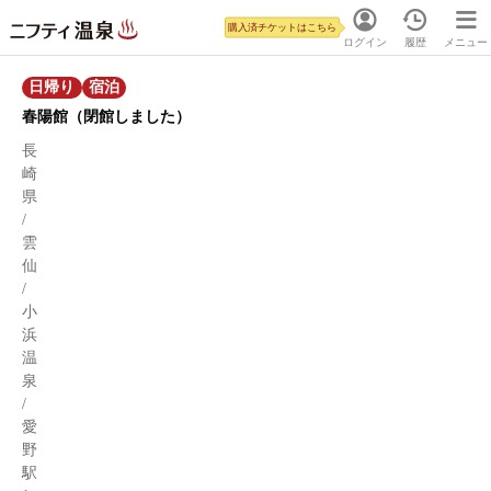
購入済チケットはこちら
ログイン
履歴
メニュー
日帰り
宿泊
春陽館（閉館しました）
長
崎
県
/
雲
仙
/
小
浜
温
泉
/
愛
野
駅