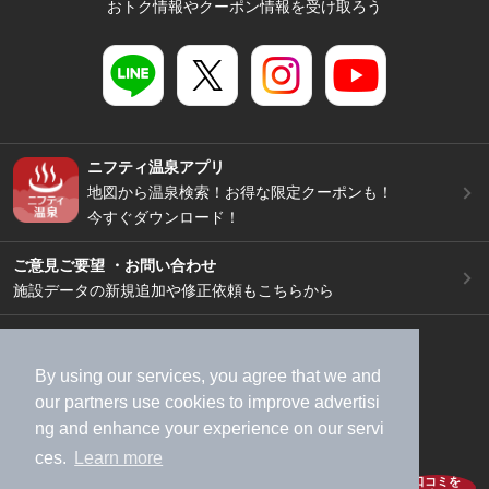
おトク情報やクーポン情報を受け取ろう
ニフティ温泉アプリ
地図から温泉検索！お得な限定クーポンも！
今すぐダウンロード！
ご意見ご要望 ・お問い合わせ
施設データの新規追加や修正依頼もこちらから
スマートフォン
/
PC
加盟店募集（資料請求）
広告出稿のご案内
By using our services, you agree that we and
利用規約
ライフスタイルMEMBERS+規約
our
partners
use cookies to improve advertisi
ng and enhance your experience on our servi
特定商取引法に基づく表記
ヘルプ
採用情報
ces.
Learn more
運営会社
個人情報保護ポリシー
口コミを