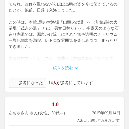
てられ、改修を重ねながらほぼ当時の姿を今に伝えているの
だとか。以前、日帰り入浴しました。
この時は、本館1階の大浴場「山頭火の湯」へ（別館2階の大
浴場「茂吉の湯」 とは、男女日替り）へ。半露天のような石
造り内湯では、源泉かけ流しにされた無色透明のナトリウム
ー塩化物泉を満喫。レトロな雰囲気を楽しみつつ、まったり
できました。
木造旅館ファンとしては、是非一度本館の和室に宿泊して、
欄間や障子の意匠も楽しみたいところ。また、夕日に染まる
続きを読む
橘湾を眺めながら、浴衣でのんびりと寛いでみたいですね。
参考になった
14人
が参考にしています
4.0
あちゃさん さん(女性、50代～)
2015年09月14日
入浴日：2015年09月09日(水)