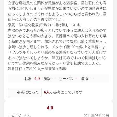
立派な唐破風の玄関棟が風格がある温泉宿。雲仙荘に立ち寄
る前にお伺いしましたが準備が出来ていないので16時過ぎに
なってしまうのでそれでもよろしいのならばと言われ先に雲
仙荘に入浴したのち再度訪問した。
泉質：Na-塩化物泉(PH8.2)・掛け流し・加水。
内湯のみであったが広々としていてゆうに30人は入れるので
はないかと思う程の大きさ。底部排水で湯の入れ替わりも早
く新鮮さが伺えます。加水されていて塩味は薄く重曹臭らし
き匂いは少し感じられる。メタケイ酸100mg以上と重曹によ
りツルツルとしっとり感のある浴感となっていて万人受けす
るのではないでしょうか。温度は高めですので長湯はしづら
いですが休憩を挟みながらゆっくり貸切状態で楽しんだ。
温泉評価：73/100 九州温泉道：5/88
4.0
-
-
-
お湯
施設
サービス
飲食
参考になった
6人
が参考にしています
4.0
ごんごん さん
2011年06月12日