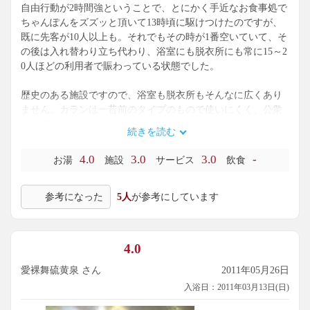
自由行動が2時間強ということで、とにかく手近なお食事処で
ちゃんぽんをズズッと頂いて13時頃に駆けつけたのですが、
既に先客が10人以上も。それでもその時が1番空いていて、そ
の後は入れ替わり立ち代わり、浴室にも脱衣所にも常に15～2
0人ほどの利用者で賑わっている状態でした。
歴史のある施設ですので、浴室も脱衣所もそんなに広くあり
ません。カランは一昔前のタイプのもので使いにくく、公衆
浴場慣れしていない観光客ということもあって、どうしても
続きを読む
回転が遅くなるので洗い場の待ちが常態化していました。
4.0
3.0
3.0
-
お湯
施設
サービス
飲食
湯船は内湯、水風呂、露天風呂という構成。小浜温泉は源泉
温度100度にも及ぶ高温泉ですので湧き水で加水されています
参考になった
5人
が参考にしています
が、湯口からはほんのり硫化水素臭のする程よく塩辛いツル
スベ感のある良いお湯が注がれていて、湯口には塩化物を含
んだ析出物が付着し、湯船には細かくて黒い湯の花（と信じ
たい）が浮いていました。
4.0
利用客が多かった割には湯の個性が残っていて、元々は濃い
愛裸舞硫黄泉 さん
2011年05月26日
お湯だと思われます。
入浴日：2011年03月13日(日)
露天風呂は国道57号線と橘湾に面していて、夕陽がとても綺