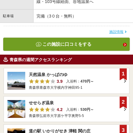
線・103号線経由、谷地温泉へ
完備（3０台・無料）
駐車場
施設情報
この施設に口コミをする
青森県の週間アクセスランキング
1
天然温泉 かっぱのゆ
3.9
入浴料：
470円～
青森県青森市大字横内字神田95-1
2
せせらぎ温泉
4.2
入浴料：
530円～
青森県弘前市大字原ケ平字奥野5-5
3
道の駅 いかりがせき 津軽 関の庄