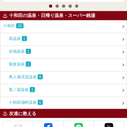
十和田の温泉・日帰り温泉・スーパー銭湯
十和田
30
蔦温泉
1
谷地温泉
1
猿倉温泉
1
奥入瀬渓流温泉
8
鷲ノ湯温泉
1
十和田湖畔温泉
6
友達に教える
メール
Facebook
LINE
X