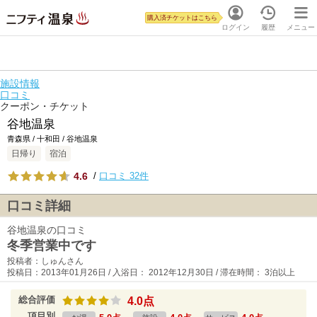
購入済チケットはこちら
ログイン
履歴
メニュー
施設情報
口コミ
クーポン・チケット
谷地温泉
青森県 / 十和田 / 谷地温泉
日帰り
宿泊
4.6
/
口コミ 32件
口コミ詳細
谷地温泉の口コミ
冬季営業中です
投稿者：しゅんさん
投稿日：2013年01月26日 / 入浴日： 2012年12月30日 / 滞在時間： 3泊以上
総合評価
4.0点
項目別