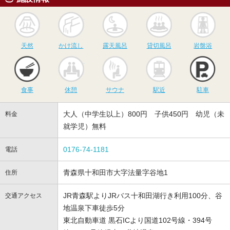
天然
かけ流し
露天風呂
貸切風呂
岩
天然
かけ流し
露天風呂
貸切風呂
岩盤浴
食事
休憩
サウナ
駅近
駐
食事
休憩
サウナ
駅近
駐車
大人（中学生以上）800円 子供450円 幼児（未
料金
就学児）無料
0176-74-1181
電話
青森県十和田市大字法量字谷地1
住所
JR青森駅よりJRバス十和田湖行き利用100分、谷
交通アクセス
地温泉下車徒歩5分
東北自動車道 黒石ICより国道102号線・394号