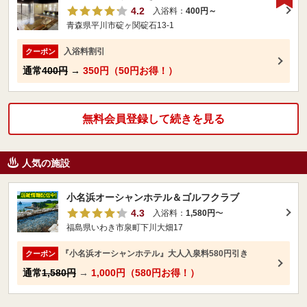
4.2
入浴料：
400円～
青森県平川市碇ヶ関碇石13-1
入浴料割引
クーポン
通常
400円
→
350円（50円お得！）
無料会員登録して続きを見る
人気の施設
小名浜オーシャンホテル＆ゴルフクラブ
4.3
入浴料：
1,580円
〜
福島県いわき市泉町下川大畑17
『小名浜オーシャンホテル』大人入泉料580円引き
クーポン
通常
1,580円
→
1,000円（580円お得！）