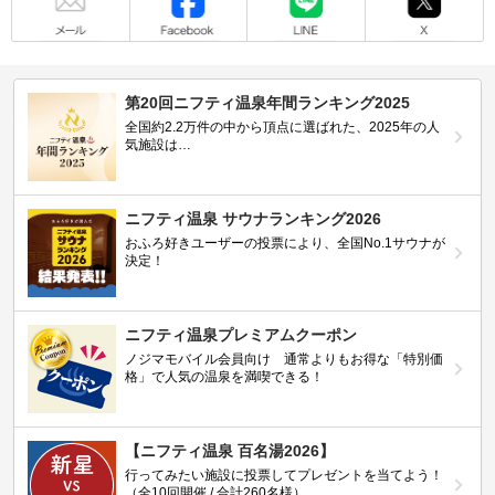
第20回ニフティ温泉年間ランキング2025
全国約2.2万件の中から頂点に選ばれた、2025年の人
気施設は…
ニフティ温泉 サウナランキング2026
おふろ好きユーザーの投票により、全国No.1サウナが
決定！
ニフティ温泉プレミアムクーポン
ノジマモバイル会員向け 通常よりもお得な「特別価
格」で人気の温泉を満喫できる！
【ニフティ温泉 百名湯2026】
行ってみたい施設に投票してプレゼントを当てよう！
（全10回開催 / 合計260名様）