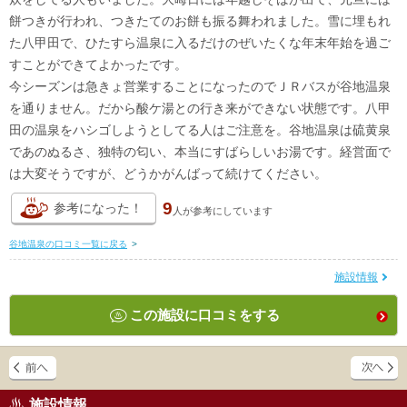
餅つきが行われ、つきたてのお餅も振る舞われました。雪に埋もれ
た八甲田で、ひたすら温泉に入るだけのぜいたくな年末年始を過ご
すことができてよかったです。
今シーズンは急きょ営業することになったのでＪＲバスが谷地温泉
を通りません。だから酸ケ湯との行き来ができない状態です。八甲
田の温泉をハシゴしようとしてる人はご注意を。谷地温泉は硫黄泉
であのぬるさ、独特の匂い、本当にすばらしいお湯です。経営面で
は大変そうですが、どうかがんばって続けてください。
9
参考になった！
人が
参考にしています
谷地温泉の口コミ一覧に戻る
>
施設情報
この施設に口コミをする
施設情報