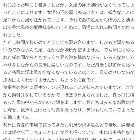
れに泊った時にも書きましたが、女湯の床下湧出がなくなってしま
ったことによります。女湯の下の湯（ぬるい方）は、残念なことに
湯口からお湯が注がれています。それであの足元からぼわんと湧き
出る谷地温泉の醍醐味を味わうために、男湯に入れる時間帯が作ら
れました。
ただし時間が短いのでどうしても混み合います。しかもお湯がぬる
いのでみなさん長湯。なかなか場所が空きません。でも床にはめら
れた板の間からときおり立ち昇る泡を眺めながら、いろんなおしゃ
べりをしながらの長湯は楽しいものです。ただ男湯も以前から比べ
ると格段に湧出量が少なくなっているとのこと。震災のせいなのか
原因はよくわかりませんが、ちょっと心配です。
食事室の窓外に野生のテンが現れることが知られていますが、昨年
から餌付けをしているとかで、ほぼ毎日見られました。真っ白に積
もった雪の中からかわいい顔を出します。客たちはみんな窓際に押
し寄せ、歓声を上げたり写真を撮ったり。テンもなれていてまった
く動じません。
初日は青森の市場で買ってきたお刺身や焼き魚などで自炊。調理場
には鍋や包丁、ちょっとした食器も揃っていて、中には本格的な自
炊をしてる人もいました。大晦日には年越しそばが出て、元旦には