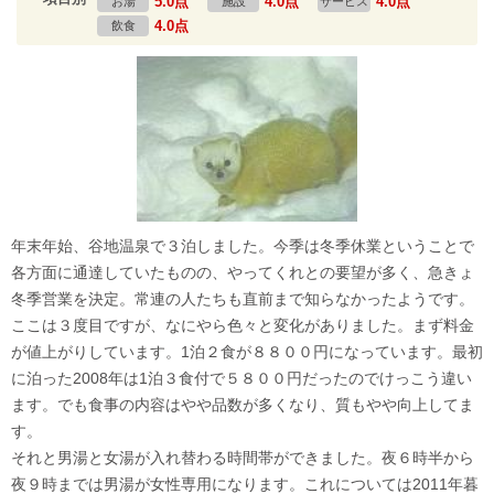
5.0点
4.0点
4.0点
お湯
施設
サービス
4.0点
飲食
年末年始、谷地温泉で３泊しました。今季は冬季休業ということで
各方面に通達していたものの、やってくれとの要望が多く、急きょ
冬季営業を決定。常連の人たちも直前まで知らなかったようです。
ここは３度目ですが、なにやら色々と変化がありました。まず料金
が値上がりしています。1泊２食が８８００円になっています。最初
に泊った2008年は1泊３食付で５８００円だったのでけっこう違い
ます。でも食事の内容はやや品数が多くなり、質もやや向上してま
す。
それと男湯と女湯が入れ替わる時間帯ができました。夜６時半から
夜９時までは男湯が女性専用になります。これについては2011年暮