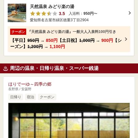
天然温泉 みどり楽の湯
3.5
入浴料：
950円
〜
愛知県名古屋市緑区徳重3丁目2904
『天然温泉 みどり楽の湯』一般大人入泉料100円引き
クーポン
【平日】
950円
→
850円
【土日祝】
1,000円
→
900円
【シ
ーズン】
1,200円
→
1,100円
周辺の温泉・日帰り温泉・スーパー銭湯
ほりでーゆ～四季の郷
長野県 / 安曇野
日帰り
宿泊
クーポン