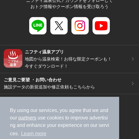
ニフティ温泉公式アカウントをフォローして
おトク情報やクーポン情報を受け取ろう
ニフティ温泉アプリ
地図から温泉検索！お得な限定クーポンも！
今すぐダウンロード！
ご意見ご要望 ・お問い合わせ
施設データの新規追加や修正依頼もこちらから
スマートフォン
/
PC
加盟店募集（資料請求）
広告出稿のご案内
By using our services, you agree that we and
our
partners
use cookies to improve advertisi
利用規約
ライフスタイルMEMBERS+規約
ng and enhance your experience on our servi
特定商取引法に基づく表記
ヘルプ
採用情報
ces.
Learn more
運営会社
個人情報保護ポリシー