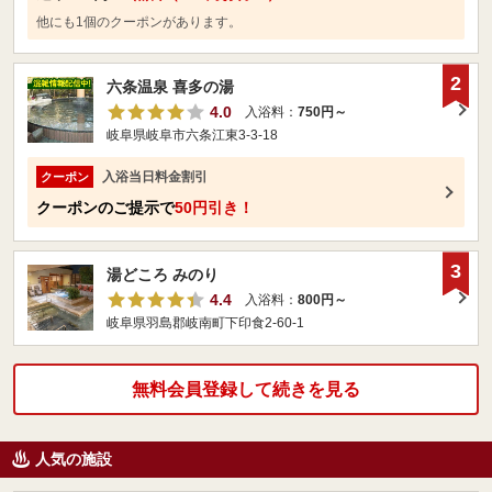
他にも1個のクーポンがあります。
2
六条温泉 喜多の湯
4.0
入浴料：
750円～
岐阜県岐阜市六条江東3-3-18
入浴当日料金割引
クーポン
クーポンのご提示で
50円引き！
3
湯どころ みのり
4.4
入浴料：
800円～
岐阜県羽島郡岐南町下印食2‐60‐1
無料会員登録して続きを見る
人気の施設