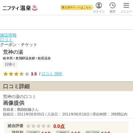
購入済チケットはこちら
ログイン
履歴
メニュー
施設情報
口コミ
クーポン・チケット
荒神の湯
岐阜県 / 奥飛騨温泉郷 / 栃尾温泉
日帰り
3.5
/
口コミ 39件
口コミ詳細
荒神の湯の口コミ
画像提供
投稿者：鸚鵡鮟鱇さん
投稿日：2011年08月05日 / 入浴日： 2011年06月16日 / 滞在時間： 2時間以内
総合評価
0.0点
項目別