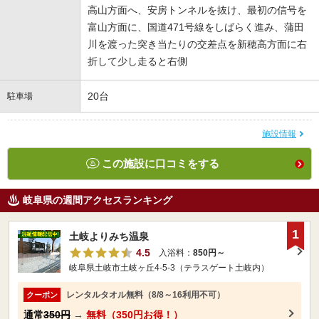
高山方面へ、安房トンネルを抜け、最初の信号を
富山方面に、国道471号線をしばらく進み、蒲田
川を渡った突き当たりの交差点を新穂高方面に右
折して少し走ると右側
20台
駐車場
施設情報
この施設に口コミをする
岐阜県の週間アクセスランキング
1
土岐よりみち温泉
4.5
入浴料：
850円～
岐阜県土岐市土岐ヶ丘4-5-3（テラスゲート土岐内）
レンタルタオル無料（8/8～16利用不可）
クーポン
通常
350円
→
無料（350円お得！）