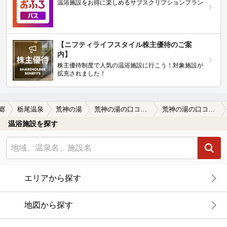
温浴施設をお得に楽しめるサブスクリプションプラン
【ニフティライフスタイル株主優待のご案
内】
株主優待制度で人気の温浴施設に行こう！対象施設が
拡充されました！
郷
栃尾温泉
荒神の湯
荒神の湯の口コミ一覧
荒神の湯の口コミ 画像提供
温浴施設を探す
エリアから探す
地図から探す