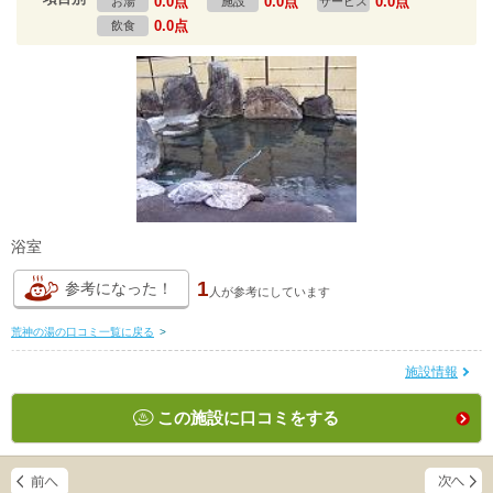
0.0点
0.0点
0.0点
お湯
施設
サービス
0.0点
飲食
浴室
1
参考になった！
人が
参考にしています
荒神の湯の口コミ一覧に戻る
>
施設情報
この施設に口コミをする