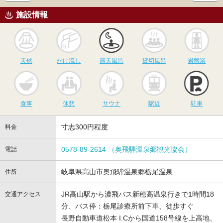
施設情報
天然
かけ流し
露天風呂
貸切風呂
岩
天然
かけ流し
露天風呂
貸切風呂
岩盤浴
食事
休憩
サウナ
駅近
駐
食事
休憩
サウナ
駅近
駐車
寸志300円程度
料金
0578-89-2614 （奥飛騨温泉郷観光協会）
電話
岐阜県高山市奥飛騨温泉郷栃尾温泉
住所
JR高山駅から濃飛バス新穂高温泉行きで1時間18
交通アクセス
分、バス停：栃尾診療所前下車、徒歩すぐ
長野自動車道松本 I.Cから国道158号線を上高地、