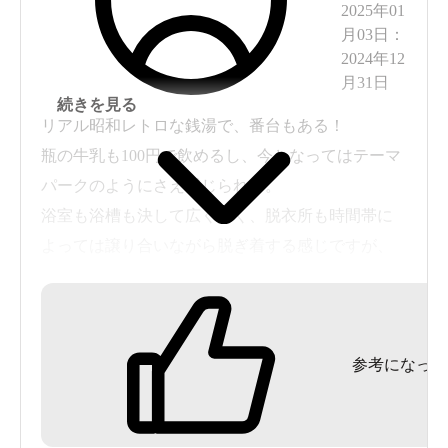
2025年01
月03日
：
2024年12
月31日
続きを見る
リアル昭和レトロな銭湯で、番台もある！
瓶の牛乳も100円で飲めるし、今となってはテーマ
パークのようにさえ感じられる。
浴室も浴槽も決して広くなく、脱衣所も時間帯に
よっては譲り合いながら脱ぎ着する感じですが、
それも味と思える人にはいい銭湯と思う。
富士山の壁画もボロボロ剥がれているんだけど、
浴室内の鏡も腐食しているんだけど、気にしな
参考になった
い。
日替わりで「レモン」「よもぎ」「青りんご」
「ラベンダー」などの香り湯が嬉しい。