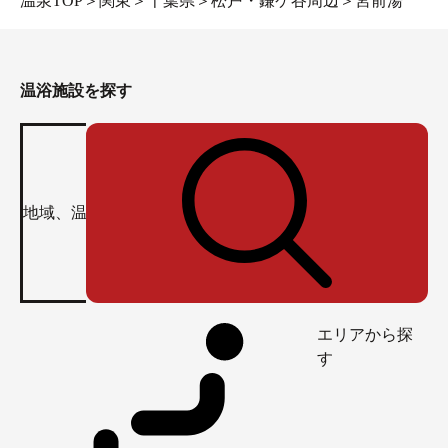
温泉TOP
＞
関東
＞
千葉県
＞
松戸・鎌ケ谷周辺
＞
宮前湯
温浴施設を探す
エリアから探
す