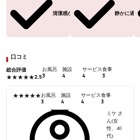
清潔感がある
静かに過ご
口コミ
お風呂
施設
サービス
食事
総合評価
3
4
4
3
2.5
★
★
★
★
★
★
★
★
★
★
お風呂
施設
サービス
食事
3
4
4
3
ミケ
さ
ん(
女
性
、
40
代
)