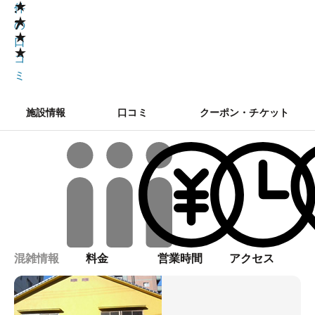
★
.
件
★
7
の
★
口
★
コ
ミ
施設情報
口コミ
クーポン・チケット
混雑情報
料金
営業時間
アクセス