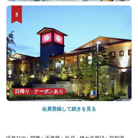
3
船橋温泉 湯楽の里
★
★
★
★
★
4.1
241件の口コミ
千葉県 / 千葉・船橋周辺 / 塚田駅569m
日帰り
クーポンあり
会員登録して続きを見る