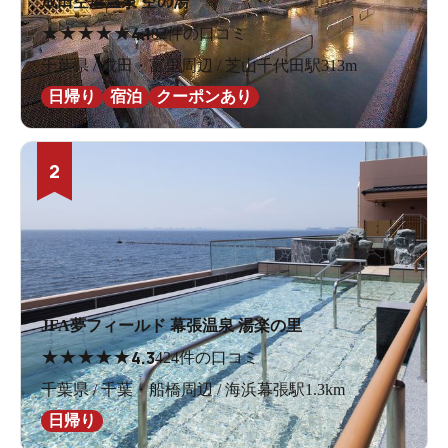
成田空港温泉 空の湯
★
★
★
★
★
4.1
82件の口コミ
千葉県 / 成田・富里周辺 / 芝山千代田駅313m
日帰り
宿泊
クーポンあり
2
JFA夢フィールド 幕張温泉 湯楽の里
★
★
★
★
★
4.3
424件の口コミ
千葉県 / 千葉・船橋周辺 / 海浜幕張駅1.3km
日帰り