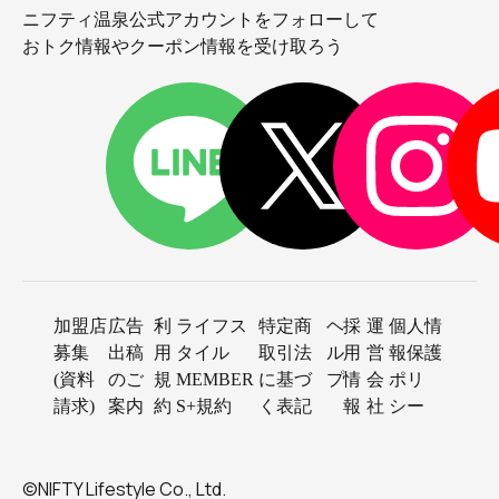
ニフティ温泉公式アカウントをフォローして
おトク情報やクーポン情報を受け取ろう
加盟店
広告
利
ライフス
特定商
ヘ
採
運
個人情
募集
出稿
用
タイル
取引法
ル
用
営
報保護
(資料
のご
規
MEMBER
に基づ
プ
情
会
ポリ
請求)
案内
約
S+規約
く表記
報
社
シー
©NIFTY Lifestyle Co., Ltd.