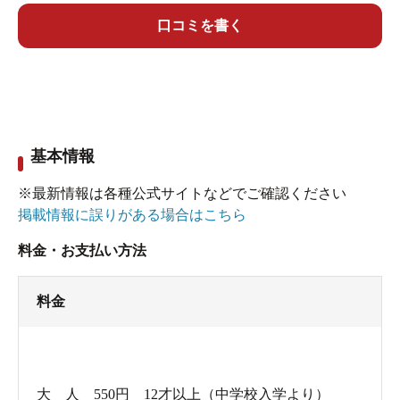
１℃程度)
口コミを書く
いわゆる銭湯として構成できる最小単位の銭湯
でした。洗い場の数も少なく、浴槽は小さめの浴
槽が２つ。しかし営業努力はしていて、毎日日替
基本情報
わりの入浴剤を入れているようです。本日は花香
湯でした。ラベンダーのような紫色の湯でした。
※最新情報は各種公式サイトなどでご確認ください
掲載情報に誤りがある場合はこちら
主浴槽も深湯も繋がっていて、どちらも４１℃
料金・お支払い方法
程度の丁度良いくらいの湯です。江戸っ子だった
らぬるい！と怒りだしてしまうかもしれません。
料金
背景絵は富士山。受付は番台で、建物の作りも
古風で昔ながらの銭湯という風情が漂います。お
大 人 550円 12才以上（中学校入学より）