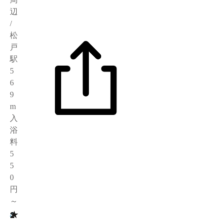
辺
/
松
戸
駅
5
6
9
m
入
浴
料
5
5
0
円
～
★
2
4