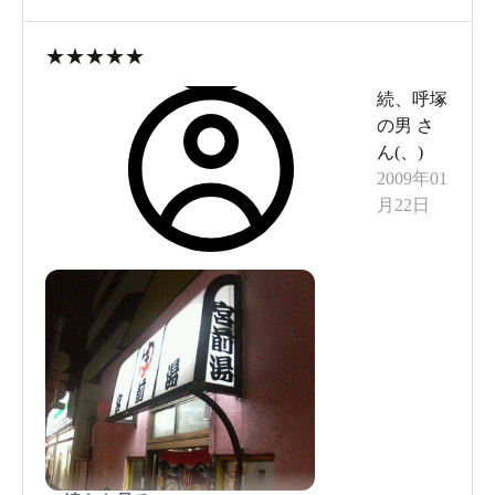
バスチェアは30cmほどの高いものもあって、使い
やすそう。
★
★
★
★
★
古い銭湯を味わってみたい人にお勧め。
続、呼塚
シャンプーなどは無いので、持参。
の男
さ
ドライヤーは5分30円で貸出あり。
ん(
、
)
夫婦で来ると割引の日や、こどもが無料の日、高
2009年01
月22日
齢者割りもあるので、リーズナブルに利用できる
のも嬉しいポイント。
潔癖の人はちょっと苦手かもですが、汚いわけで
はないので、ご安心を。
面白い体験ができました！