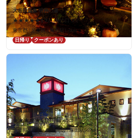
大谷田温泉 明神の湯
★
★
★
★
★
3.7
213件の口コミ
東京都 / 足立区 / 亀有駅1.3km
日帰り
クーポンあり
船橋温泉 湯楽の里
★
★
★
★
★
4.1
241件の口コミ
千葉県 / 千葉・船橋周辺 / 塚田駅569m