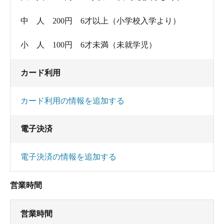
客さんの数も少なめで、のんびりと浸かるには
もってこいです。
中 人 200円 6才以上（小学校入学より）
小 人 100円 6才未満（未就学児）
土曜日には親子デーがあり、親子連れの場合は
小学生以下だか未満だかの子供さんは無料のよう
カード利用
な事が書かれていました。江戸川散歩の帰りに、
家族でひとっ風呂浴びるというのも風情があって
カード利用の情報を追加する
よろしいんじゃないかなと思います。
電子決済
電子決済の情報を追加する
営業時間
営業時間