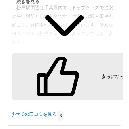
続きを見る
松戸駅周辺は千葉県内でもトップクラスで治安
の悪い場所として有名です。付近では殺人事件も
起こり、発砲事件なども起こっています。そんな
ＭＡＤシティ松戸の最寄駅にあるのがこちら、宮
前湯です。
西口を出て伊勢丹方面に歩き、伊勢丹を越えて
川沿いに進むと神社の横にありました。
参考になった
湯殿のラインナップ
洗い場(カラン１５席)
シャワー(１席、温度調節不可、３８℃程度)
主浴槽(日替わり湯＆磁気泉、背面ジェット２
すべての口コミを見る
3
席、４１℃程度)
深湯(深さはさほどでもない、日替わり湯、４