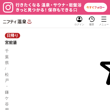
ログイン
履歴
メニュー
日帰り
宮前湯
千
葉
県
/
松
戸
・
鎌
ケ
谷
周