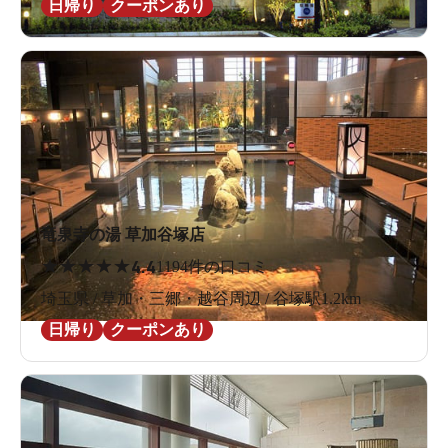
日帰り
クーポンあり
竜泉寺の湯 草加谷塚店
★
★
★
★
★
4.4
1194件の口コミ
埼玉県 / 草加・三郷・越谷周辺 / 谷塚駅1.2km
日帰り
クーポンあり