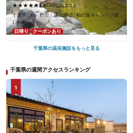
★
★
★
★
★
3.9
149件の口コミ
千葉県 / 柏・野田・流山周辺 / 柏の葉キャンパス駅
1.9km
日帰り
クーポンあり
千葉県の
温浴施設をもっと見る
千葉県の週間アクセスランキング
1