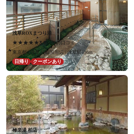
浅草ROXまつり湯
★
★
★
★
★
3.6
61件の口コミ
東京都 / 浅草・両国周辺 / 浅草駅136m
日帰り
クーポンあり
極楽湯 柏店