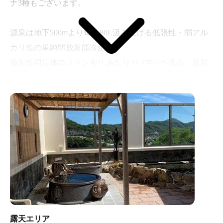
ナ3種もございます。
源泉は地下500mより毎分80L汲み上げる低張性・弱アル
カリ性の単純弱放射能冷鉱泉。
放射性同位体のラドンを1Lあたり27.4マッヘ含み、放射
能泉規定値の約5倍に相当します。無色透明無味無臭の源
泉は、免疫力を高めたり動脈硬化症などの予防効果が期
待できます。
露天エリア