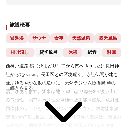
施設概要
岩盤浴
サウナ
食事
天然温泉
露天風呂
掛け流し
貸切風呂
休憩
駅近
駐車
西神戸道路 鵯（ひよどり）ICから南へ1kmまたは長田神
社から北へ2km。長田区との区境近く、寺社仏閣が建ち
並ぶゆるやかな坂の途中に「天然ラジウム療養泉 華の
続きを見る
湯」があります。源泉は地下500mより毎分80L汲み上げ
る低張性・弱アルカリ性の単純弱放射能冷鉱泉。放射性
同位体のラドンを1Lあたり27.4マッヘ含み、放射能泉規
定値の約5倍に相当。無色透明無味無臭の源泉は、免疫力
を高めたり動脈硬化症などの予防効果が期待できます。