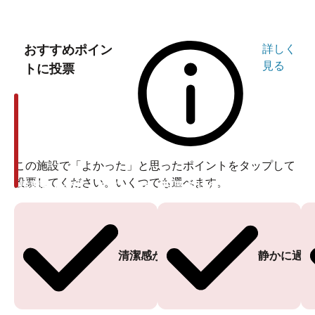
おすすめポイン
詳しく
見る
トに投票
この施設で「よかった」と思ったポイントをタップして
投票してください。いくつでも選べます。
投票ありがとうございます
投票ありがとうございます
清潔感がある
静かに過ご