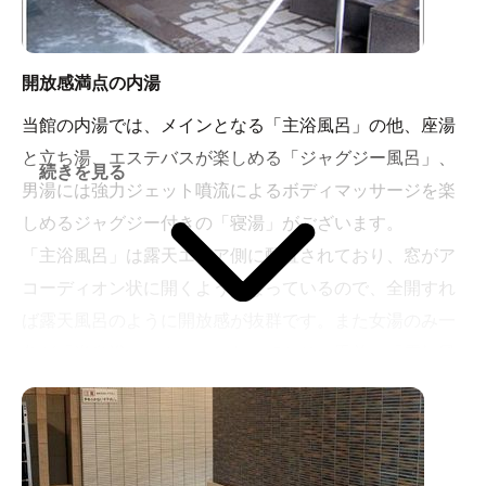
開放感満点の内湯
当館の内湯では、メインとなる「主浴風呂」の他、座湯
と立ち湯、エステバスが楽しめる「ジャグジー風呂」、
続きを見る
男湯には強力ジェット噴流によるボディマッサージを楽
しめるジャグジー付きの「寝湯」がございます。
「主浴風呂」は露天エリア側に配置されており、窓がア
コーディオン状に開くようになっているので、全開すれ
ば露天風呂のように開放感が抜群です。また女湯のみ一
角が「半身浴コーナー」になっており、手前に「電気風
呂」を設けています。
さらに水温約18度の「菊炭冷水風呂」には木炭の中でも
最高級と称される菊炭が使用されており、サウナや入浴
と併用すれば新陳代謝のアップが期待できます。