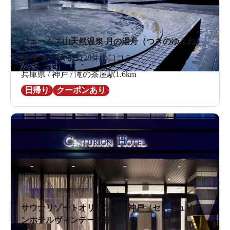
ジェームス山天然温泉 月の湯舟（つきのゆふね）
★
★
★
★
★
3.5
128件の口コミ
兵庫県 / 神戸 / 滝の茶屋駅1.6km
日帰り
クーポンあり
サウナリゾートオリエンタル神戸（センチュリオ
ンホテルヴィンテージ神戸）