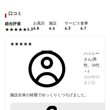
口コミ
お風呂
施設
サービス
食事
総合評価
4.6
4.4
4.3
4.7
4.3
★
★
★
★
★
★
★
★
★
★
ハッシー
さん(
男
性
、
50代
～
)
2026年05
月17日
施設全体が綺麗でゆっくりくつろげました。