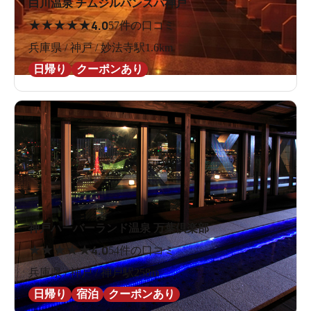
白川温泉 チムジルバンスパ神戸
★
★
★
★
★
4.0
57件の口コミ
兵庫県 / 神戸 / 妙法寺駅1.6km
日帰り
クーポンあり
神戸ハーバーランド温泉 万葉倶楽部
★
★
★
★
★
4.0
54件の口コミ
兵庫県 / 神戸 / 神戸駅258m
日帰り
宿泊
クーポンあり