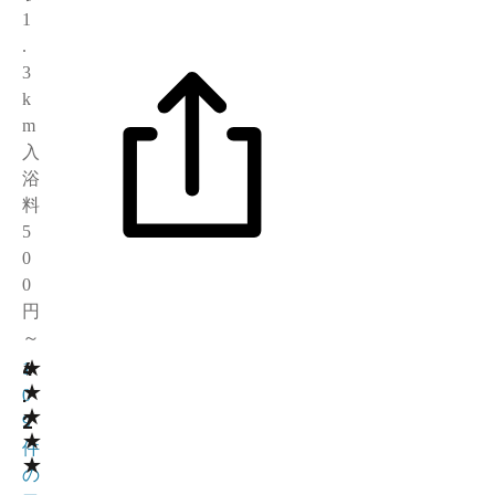
1
.
3
k
m
入
浴
料
5
0
0
円
～
★
4
1
★
.
0
★
2
9
★
件
★
の