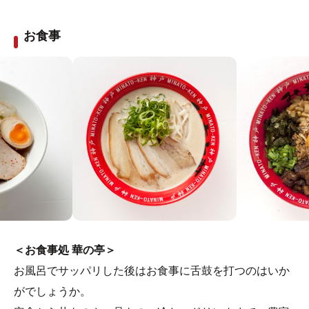
ができます。
さらに、駄菓子コーナーも設置！昔懐かしい駄菓子の
お食事
数々が販売されています。大人の方もぜひ童心に返り、
子供やお孫さんと一緒に買い物を楽しんでいってくださ
い。
＜お食事処 華の亭＞
お風呂でサッパリした後はお食事に舌鼓を打つのはいか
がでしょうか。