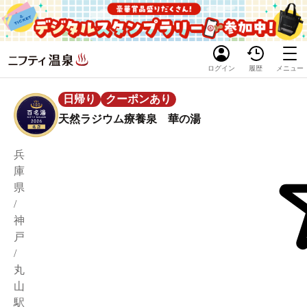
ログイン
履歴
メニュー
日帰り
クーポンあり
天然ラジウム療養泉 華の湯
兵
庫
県
/
神
戸
/
丸
山
駅