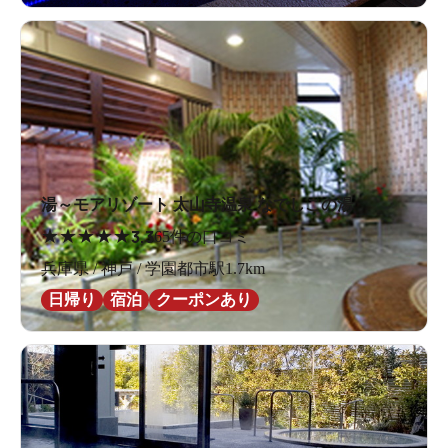
湯～モアリゾート 太山寺温泉 なでしこの湯
★
★
★
★
★
3.3
65件の口コミ
兵庫県 / 神戸 / 学園都市駅1.7km
日帰り
宿泊
クーポンあり