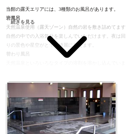
当館の露天エリアには、3種類のお風呂があります。
岩風呂
続きを見る
天然温泉使用（露天ゾーン）自然の岩を敷き詰めてます
自然の中での入浴気分を楽しんでいただけます。夜は回
りの景色や星空がとても綺麗に見えます。
替わり風呂
天然温泉といろいろなタイプの溶剤を溶かし込んでいま
す。
壷風呂
天然温泉使用ぶんぶく茶釜のような一人又は２～３人で
ゆっくり出来る信楽焼の壷風呂です。