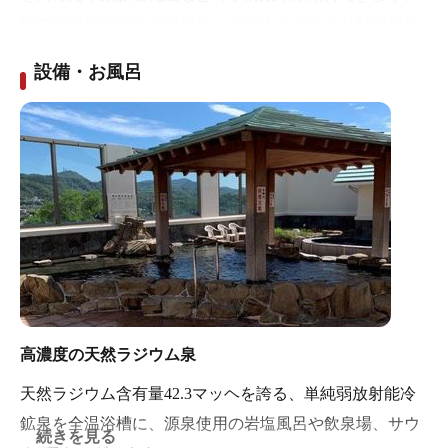
無色透明無味無臭の源泉は、免疫力を高めたり動脈硬化
症などの予防効果が期待できる。
設備・お風呂
高濃度の天然ラジウム泉
天然ラジウム含有量42.3マッヘを誇る、単純弱放射能冷
鉱泉を全温浴槽に、源泉使用の岩塩風呂や飲泉場、サウ
続きを見る