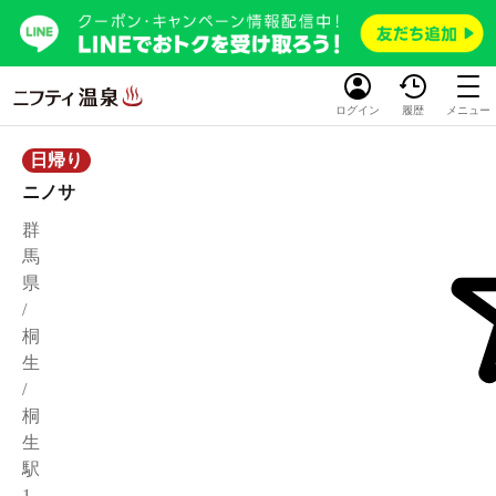
ログイン
履歴
メニュー
日帰り
ニノサ
群
馬
県
/
桐
生
/
桐
生
駅
1