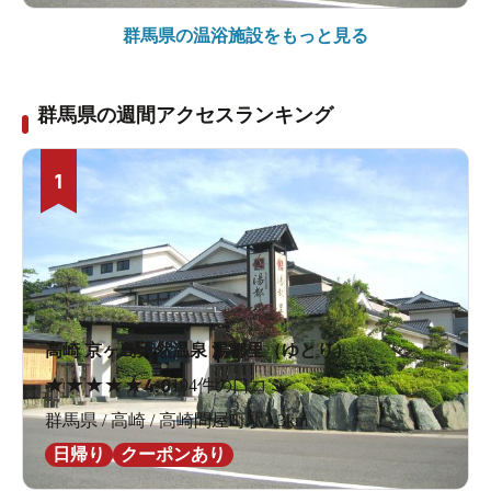
群馬県の
温浴施設をもっと見る
群馬県の週間アクセスランキング
1
高崎 京ヶ島天然温泉 湯都里（ゆとり）
★
★
★
★
★
4.0
194件の口コミ
群馬県 / 高崎 / 高崎問屋町駅3.3km
日帰り
クーポンあり