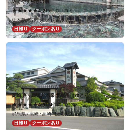
佐野やすらぎの湯
★
★
★
★
★
4.2
16件の口コミ
栃木県 / 佐野 (栃木) / 吉水駅2.1km
日帰り
クーポンあり
高崎 京ヶ島天然温泉 湯都里（ゆとり）
★
★
★
★
★
4.0
194件の口コミ
群馬県 / 高崎 / 高崎問屋町駅3.3km
日帰り
クーポンあり