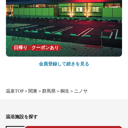
湯楽の里 伊勢崎店（ゆらのさと）
★
★
★
★
★
4.1
80件の口コミ
群馬県 / 桐生 / 新伊勢崎駅2.8km
日帰り
クーポンあり
会員登録して続きを見る
温泉TOP
＞
関東
＞
群馬県
＞
桐生
＞
ニノサ
温浴施設を探す