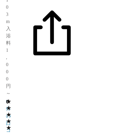
0
3
m
入
浴
料
1
,
0
0
0
円
～
★
0
0
★
件
★
の
★
口
★
コ