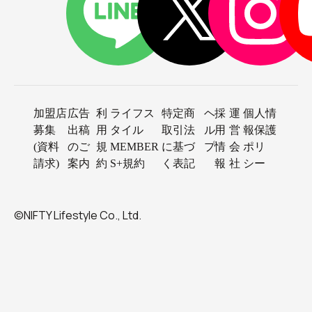
加盟店
広告
利
ライフス
特定商
ヘ
採
運
個人情
募集
出稿
用
タイル
取引法
ル
用
営
報保護
(資料
のご
規
MEMBER
に基づ
プ
情
会
ポリ
請求)
案内
約
S+規約
く表記
報
社
シー
©NIFTY Lifestyle Co., Ltd.