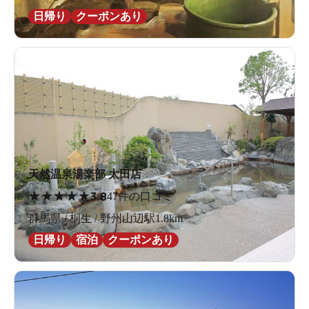
日帰り
クーポンあり
天然温泉湯楽部 太田店
★
★
★
★
★
3.8
47件の口コミ
群馬県 / 桐生 / 野州山辺駅1.8km
日帰り
宿泊
クーポンあり