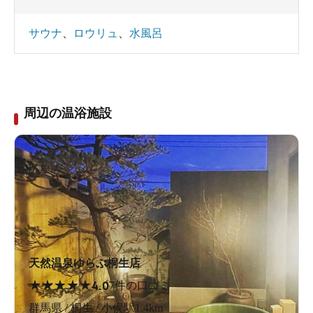
サウナ
、
ロウリュ
、
水風呂
周辺の温浴施設
天然温泉ゆらぶ桐生店
★
★
★
★
★
4.0
7件の口コミ
群馬県 / 桐生 / 小俣駅1.4km