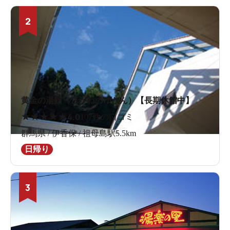
2
黄金の湯館（こがねのゆかん）【長期休館中】
★
★
★
★
★
4.0
107件の口コミ
群馬県 / 伊香保 / 祖母島駅5.5km
日帰り
3