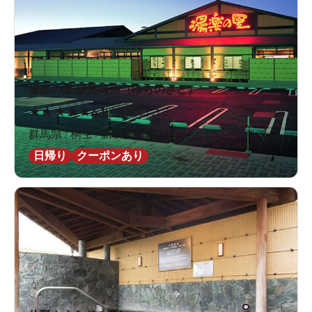
湯楽の里 伊勢崎店（ゆらのさと）
★
★
★
★
★
4.1
80件の口コミ
群馬県 / 桐生 / 新伊勢崎駅2.8km
日帰り
クーポンあり