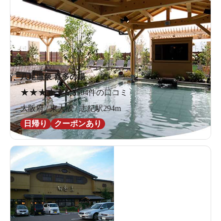
八尾温泉 喜多の湯
★
★
★
★
★
4.3
504件の口コミ
大阪府 / 東大阪 / 志紀駅294m
日帰り
クーポンあり