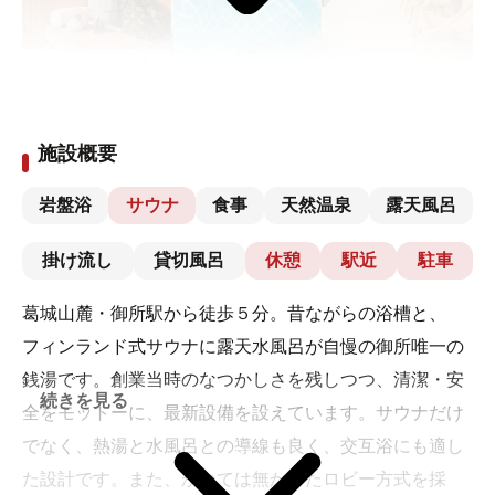
施設概要
岩盤浴
サウナ
食事
天然温泉
露天風呂
掛け流し
貸切風呂
休憩
駅近
駐車
葛城山麓・御所駅から徒歩５分。昔ながらの浴槽と、
フィンランド式サウナに露天水風呂が自慢の御所唯一の
銭湯です。創業当時のなつかしさを残しつつ、清潔・安
続きを見る
全をモットーに、最新設備を設えています。サウナだけ
でなく、熱湯と水風呂との導線も良く、交互浴にも適し
た設計です。また、かつては無かったロビー方式を採