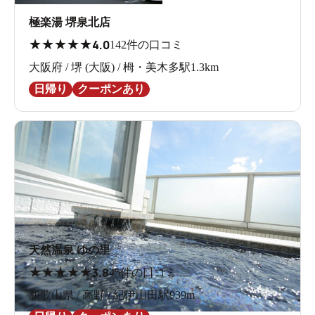
極楽湯 堺泉北店
★
★
★
★
★
4.0
142件の口コミ
大阪府 / 堺 (大阪) / 栂・美木多駅1.3km
日帰り
クーポンあり
天然温泉 ゆの里
★
★
★
★
★
3.8
45件の口コミ
和歌山県 / 高野 / 紀伊山田駅939m