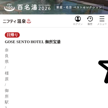
ログイン
履歴
メニュー
日帰り
GOSE SENTO HOTEL 御所宝湯
奈
良
県
/
橿
原
/
御
所
駅
3