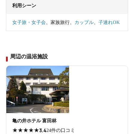
利用シーン
女子旅・女子会
、
家族旅行
、
カップル
、
子連れOK
周辺の温浴施設
亀の井ホテル 富田林
★
★
★
★
★
3.4
24件の口コミ