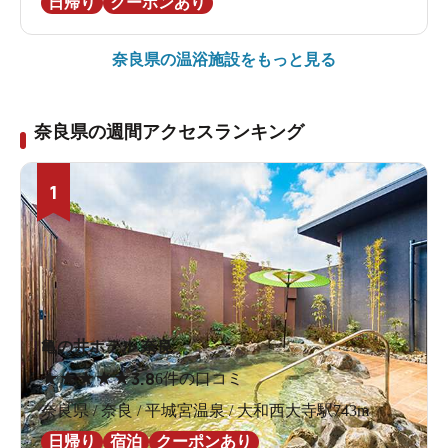
日帰り
クーポンあり
奈良県の
温浴施設をもっと見る
奈良県の週間アクセスランキング
1
亀の井ホテル 奈良
★
★
★
★
★
3.8
6件の口コミ
奈良県 / 奈良 / 平城宮温泉 / 大和西大寺駅743m
日帰り
宿泊
クーポンあり