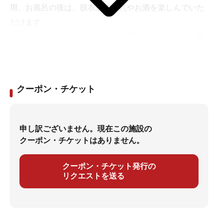
用。お風呂の後は、脱衣所で牛乳やお酒を楽しんでいた
だけます。
おじいちゃん・おばあちゃんも、部活帰りの学生も、家
族連れも、下山後の登山客も、サウナをこよなく愛する
人も、どんな方をも御所まちに誘う魅惑の銭湯です。
※2026年1月1日：大人入浴料金改定しました。
クーポン・チケット
※2026年2月1日：回数券料金改定しました。
申し訳ございません。現在この施設の
クーポン・チケットはありません。
クーポン・チケット発行の
リクエストを送る