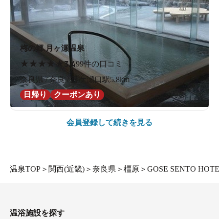
梅の郷 月ヶ瀬温泉
★
★
★
★
★
3.4
99件の口コミ
奈良県 / 奈良 / 月ケ瀬口駅5.8km
日帰り
クーポンあり
会員登録して続きを見る
温泉TOP
＞
関西(近畿)
＞
奈良県
＞
橿原
＞
GOSE SENTO HO
温浴施設を探す