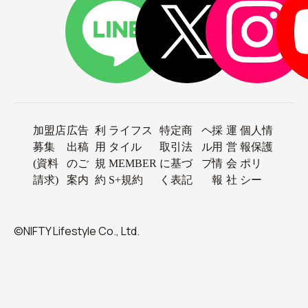
加盟店
広告
利
ライフス
特定商
ヘ
採
運
個人情
募集
出稿
用
タイル
取引法
ル
用
営
報保護
(資料
のご
規
MEMBER
に基づ
プ
情
会
ポリ
請求)
案内
約
S+規約
く表記
報
社
シー
©NIFTY Lifestyle Co., Ltd.