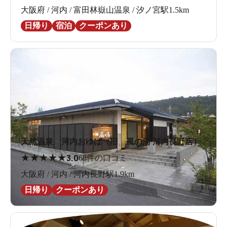
大阪府 / 河内 / 富田林嶽山温泉 / 汐ノ宮駅1.5km
日帰り
宿泊
クーポンあり
天然温泉 河内おゆば（旧 風の湯 河内長野店）
★
★
★
★
★
3.0
68件の口コミ
大阪府 / 河内 / 河内長野駅1.9km
日帰り
クーポンあり