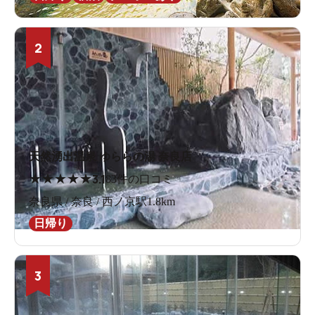
2
天然湧出温泉 ゆららの湯 奈良店
★
★
★
★
★
3.1
83件の口コミ
奈良県 / 奈良 / 西ノ京駅1.8km
日帰り
3