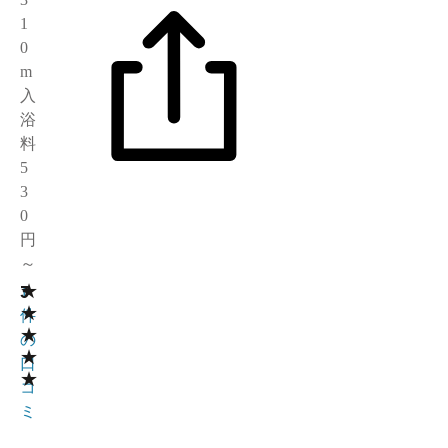
1
0
m
入
浴
料
5
3
0
円
～
★
3
1
★
件
★
の
★
口
★
コ
ミ