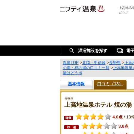
上高地温
どうポ
温浴施設を探す
電
温泉TOP
>
北陸・甲信越
>
長野県
>
上高
の湯・梓の湯の口コミ一覧
>
上高地温泉
後はどうポ
基本情報
口コミ（13）
長野県
上高地温泉ホテル 焼の湯
4.0点
13
/
3.8点