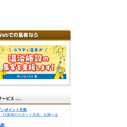
ピンポイント天気
「行楽地のスポット天気」を調べる
地図