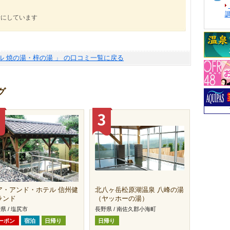
考にしています
ル 焼の湯・梓の湯 」 の口コミ一覧に戻る
グ
ア・アンド・ホテル 信州健
北八ヶ岳松原湖温泉 八峰の湯
ランド
（ヤッホーの湯）
県 / 塩尻市
長野県 / 南佐久郡小海町
ーポン
宿泊
日帰り
日帰り