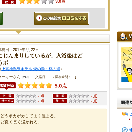
3.0点
投稿日：2017年7月22日
こじんまりしているが、入浴後はど
うポ
（
上高地温泉ホテル 焼の湯・梓の湯
）
ターキーさん
[入浴日： - / 滞在時間： - ]
5.0点
- 点
- 点
- 点
- 点
はどうポカポカしてよく温まる。
うど良く長く浸かれる。