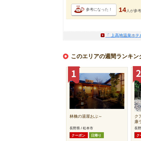
14
参考になった！
人が
参
「 上高地温泉ホテ
このエリアの週間ランキン
林檎の湯屋おぶ～
ク
康
長野県 / 松本市
長野
クーポン
日帰り
ク